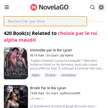
Annuler
420
Book(s) Related to
choisie par le roi
alpha maudit
Intimidée par le Roi Lycan
38.1k
Vues
·
En cours
·
Joy Apens
"Espèce d'animal ! Laisse-la tranquille !" Mon père
hurlait en tirant sur les barreaux, mais cela n'avait
aucun effet sur Axel. Il continuait à caresser mes seins
et à embrasser mon cou.
Alpha
Esclave
Grossesse
Je pouvais sentir son érection contre mes fesses et
mon cœur se brisait à nouveau. J'allais perdre ma
virginité devant mes parents de la manière la plus
Brisée Par le Roi Lycan
cruelle qui soit.
14.6k
Vues
·
En cours
·
authorscarlettt
« À moi ! »
Héritier du trône des Lycans, Axel le Noir est un roi
Le grondement arrache la gorge de Lucien Voss
tourmenté. Capturé par les humains cruels qui ont