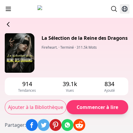
La Sélection de la Reine des Dragons
Fireheart.
·
Terminé
·
311.5k Mots
914
39.1k
834
Tendances
Vues
Ajouté
Ajouter à la Bibliothèque
Commencer à lire
Partager
: