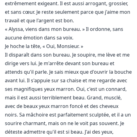
moi, il me demande de devenir sa soumise. Comment
extrêmement exigeant. Il est aussi arrogant, grossier,
devient-on une telle chose sans expérience ni désir de
et sans cœur. Je reste seulement parce que j'aime mon
l'être ? Ce sera un défi pour lui et pour moi car je
travail et que l'argent est bon.
n'aime pas qu'on me dise quoi faire en dehors du
« Alyssa, viens dans mon bureau. » Il ordonne, sans
travail.
aucune émotion dans sa voix.
Je hoche la tête, « Oui, Monsieur. »
Je ne m'attendais pas à ce que la seule chose dont je
Il disparaît dans son bureau. Je soupire, me lève et me
ne savais rien soit la même chose qui m'ouvrirait un
dirige vers lui. Je m'arrête devant son bureau et
monde totalement nouveau et incroyable.
attends qu'il parle. Je sais mieux que d'ouvrir la bouche
avant lui. Il s'appuie sur sa chaise et me regarde avec
ses magnifiques yeux marron. Oui, c'est un connard,
mais il est aussi terriblement beau. Grand, musclé,
avec de beaux yeux marron foncé et des cheveux
noirs. Sa mâchoire est parfaitement sculptée, et il a un
sourire charmant, mais on ne le voit pas souvent. Je
déteste admettre qu'il est si beau. J'ai des yeux,