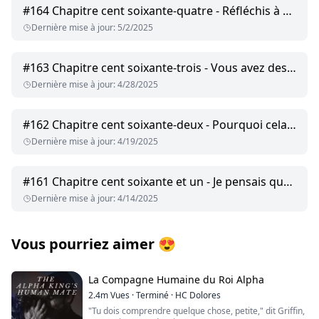
#
164
Chapitre cent soixante-quatre - Réfléchis à ce que tu as fait
Dernière mise à jour
:
5/2/2025
#
163
Chapitre cent soixante-trois - Vous avez des problèmes maintenant
Dernière mise à jour
:
4/28/2025
#
162
Chapitre cent soixante-deux - Pourquoi cela vous viendrait-il à l'esprit ?
Dernière mise à jour
:
4/19/2025
#
161
Chapitre cent soixante et un - Je pensais que nous en avions fini avec elle
Dernière mise à jour
:
4/14/2025
Vous pourriez aimer
😍
La Compagne Humaine du Roi Alpha
2.4m
Vues
·
Terminé
·
HC Dolores
"Tu dois comprendre quelque chose, petite," dit Griffin,