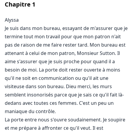
Chapitre
1
changé. Nous avons passé plus de temps ensemble en
dehors du travail, ce qui a transformé notre relation. Je
le vois sous un autre jour, et lui aussi me voit
Alyssa
différemment.
Je suis dans mon bureau, essayant de m'assurer que je
termine tout mon travail pour que mon patron n'ait
Je sais qu'il est mal de s'impliquer avec mon patron.
pas de raison de me faire rester tard. Mon bureau est
J'essaie de lutter contre cela mais j'échoue. Ce n'est
attenant à celui de mon patron, Monsieur Sutton. Il
que du sexe. Quel mal cela pourrait-il faire ? Je ne
aime s'assurer que je suis proche pour quand il a
pouvais pas être plus dans l'erreur car ce qui
besoin de moi. La porte doit rester ouverte à moins
commence comme du simple sexe prend une direction
qu'il ne soit en communication ou qu'il ait une
que je n'aurais jamais pu imaginer.
visiteuse dans son bureau. Dieu merci, les murs
semblent insonorisés parce que je sais ce qu'il fait là-
Mon patron n'est pas seulement dominant au travail
dedans avec toutes ces femmes. C'est un peu un
mais dans tous les aspects de sa vie. J'ai entendu
maniaque du contrôle.
parler des relations Dom/sub, mais ce n'est pas
La porte entre nous s'ouvre soudainement. Je soupire
quelque chose à laquelle j'avais beaucoup réfléchi.
Alors que les choses s'intensifient entre M. Sutton et
et me prépare à affronter ce qu'il veut. Il est