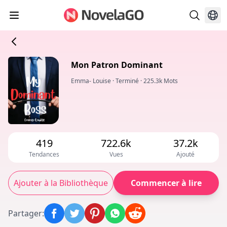
Mon Patron Dominant
Emma- Louise
·
Terminé
·
225.3k Mots
419
722.6k
37.2k
Tendances
Vues
Ajouté
Ajouter à la Bibliothèque
Commencer à lire
Partager
: