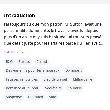
Introduction
J'ai toujours su que mon patron, M. Sutton, avait une
personnalité dominante. Je travaille avec lui depuis
plus d'un an. Je m'y suis habituée. J'ai toujours pensé
que c'était juste pour les affaires parce qu'il en avait
besoin, mais j'ai vite appris que c'était plus que cela.
LIRE MOINS
BXG
Bureau
Chaud
M. Sutton et moi n'avons eu qu'une relation
professionnelle. Il me donne des ordres, et j'écoute.
Des ennemis pour les amoureux
Dominant
Mais tout cela est sur le point de changer. Il a besoin
Fausses rencontres
Lieu de travail
Milliardaire
d'une cavalière pour un mariage familial et m'a choisie
comme cible. J'aurais pu et dû dire non, mais que puis-
Romance au bureau
Secrétaire
Soumise
je faire d'autre quand il menace mon emploi ?
Suspense
Tentation
Ville
C'est en acceptant ce service que ma vie entière a