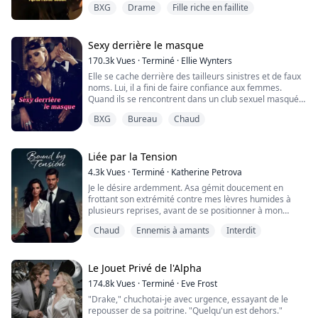
BXG
Drame
Fille riche en faillite
essayé de vendre ma dignité. Alors je me suis attaquée
au seul homme qu’il craignait. Celui qui possédait la
ville, l’empire, et l’avenir de Wesley.
Sexy derrière le masque
Lance Lawson. Il est froid. Intouchable. C’est l’oncle de
170.3k
Vues
·
Terminé
·
Ellie Wynters
mon ex. Je pensais que c’était moi qui tendais le piège.
Elle se cache derrière des tailleurs sinistres et de faux
J’ai porté ses chemi...
noms. Lui, il a fini de faire confiance aux femmes.
Quand ils se rencontrent dans un club sexuel masqué,
aucun des deux ne réalise qu’ils se livrent une guerre
BXG
Bureau
Chaud
sans merci de l’autre côté de la table du conseil
d’administration depuis dix-huit mois.
Chez Taylor Industries, elle est Joy Smith — la directrice
Liée par la Tension
financière terne qui noie ses for...
4.3k
Vues
·
Terminé
·
Katherine Petrova
Je le désire ardemment. Asa gémit doucement en
frottant son extrémité contre mes lèvres humides à
plusieurs reprises, avant de se positionner à mon
entrée. Il me regarde, et je hoche la tête, lui assurant
Chaud
Ennemis à amants
Interdit
que c'est ce que je veux.
Dès qu'il entre en moi, je gémis, mes mains s'envolant
pour agripper ses épaules, mes ongles s'enfonçant
dans sa peau nue. Une vague de douleur traverse mon
Le Jouet Privé de l'Alpha
corps alors...
174.8k
Vues
·
Terminé
·
Eve Frost
"Drake," chuchotai-je avec urgence, essayant de le
repousser de sa poitrine. "Quelqu'un est dehors."