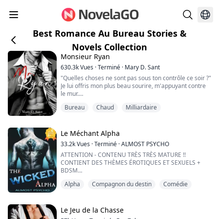
Best Romance Au Bureau Stories &
Novels Collection
Monsieur Ryan
630.3k
Vues
·
Terminé
·
Mary D. Sant
"Quelles choses ne sont pas sous ton contrôle ce soir ?"
Je lui offris mon plus beau sourire, m'appuyant contre
le mur.
Il s'approcha avec une expression sombre et affamée,
Bureau
Chaud
Milliardaire
si près,
ses mains atteignirent mon visage, et il pressa son
corps contre le mien.
Sa bouche prit la mienne avec avidité, un peu
Le Méchant Alpha
rudement.
33.2k
Vues
·
Terminé
·
ALMOST PSYCHO
Sa langue me laissa sans souffle.
ATTENTION - CONTENU TRÈS TRÈS MATURE !!
"Si tu ne viens pas avec moi, je te baise ici même." I...
CONTIENT DES THÈMES ÉROTIQUES ET SEXUELS +
BDSM
Alpha
Compagnon du destin
Comédie
Il était très en colère. Il me regardait comme s'il voulait
soit me violer, soit me frapper au visage.
"Je peux expli- "
Le Jeu de la Chasse