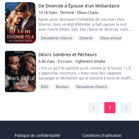
demande M. Pollock, mais il serre ma gorge, et je ne
peux pas lui répondre.
De Divorcée à Épouse d'un Milliardaire
Il me vole mon souffle, et tout ce que je peux ...
10.1k
Vues
·
Terminé
·
Olivia Chase
Après avoir découvert l'infidélité de son mari Alex,
Sharon, dans un état d'ébriété, a failli passer la nuit
avec l'oncle d'Alex, Seb. Elle choisit de divorcer, mais
Alex regrette profondément ses actions et tente
Deuxième chance
Divorce
Doux amour
désespérément de se réconcilier. À ce moment-là, Seb
lui propose de l'épouser, tenant une bague en diamant
inestimable, en disant : "Épouse-moi, s'il te plaît ?"
Avec l'oncle de son ex-m...
Désirs Sombres et Pécheurs
6.8k
Vues
·
En cours
·
Oghenero Ishaka
« Est-ce qu'il te satisfait au lit comme je le faisais ? » Il
s'approche, murmure, « Avez-vous des rapports
sauvages et déchaînés qui te laissent à bout de souffle
et en redemandant encore ? »
BXG
Bureau
Deuxième chance
« Arrête, » ma respiration se bloque dans ma gorge, «
Tu es mon patron - »
1
« Je m'en fiche. »
« Je suis avec Shawn. »
« Ne mentionne pas son nom, » Kyle laisse échapper un
grognement profond qui montre s...
Politique de confidentialité
Conditions d'utilisation