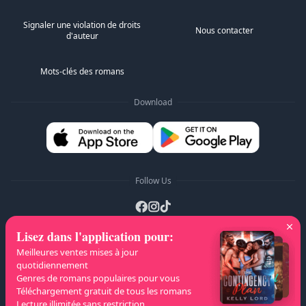
Signaler une violation de droits
Nous contacter
d'auteur
Mots-clés des romans
Download
Follow Us
Lisez dans l'application pour
:
Listes A-Z
:
A
B
C
D
E
F
G
H
I
J
Meilleures ventes mises à jour
quotidiennement
K
L
M
N
O
P
Q
R
S
T
U
V
W
Genres de romans populaires pour vous
Téléchargement gratuit de tous les romans
X
Y
Z
Lecture illimitée sans restriction