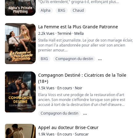
"Qu'ils entendent," grogna-t-il, enfonçant plus
profondément en moi.
Alpha
BXG
Chaud
Je haletai, la sensation submergeant ma résistance.
"S'il te plaît," suppliai-je, ma voix à peine audible. "Pas
comme ça. Trop profond. Il y a quelqu'un—"
"Qu'ils sachent à qui tu appartiens," dit Drake,
La Femme est la Plus Grande Patronne
accélérant son rythme.
2.2k
Vues
·
Terminé
·
Mella
Le ...
Stella Hall est journaliste. Le jour de son mariage éclair,
son mari l'a abandonnée pour aller voir son ancien
premier amour.
Des années plus tard, elle tenait une caméra tandis
BXG
Compagnon du destin
que Matthieu l'assistait à ses côtés : "La reine de l'info,
à votre service !"
Coup d&#39;un soir
Matthieu sourit et lui tendit une liste : "Voici la liste des
sujets tendance de demain. Je te garantis que tu seras
Compagnon Destiné : Cicatrices de la Toile
satisfaite."
(18+)
Stella répond...
1.5k
Vues
·
En cours
·
Noir
Elara Voss est une prodige de la restauration d'art
ancien. Son monde s'effondre lorsque son père est
accusé à tort de la destruction d'un chef-d'œuvre
inestimable. Désespérée de prouver son innocence,
Compagnon du destin
elle n'a d'autre choix que de se tourner vers Kieran
Blackwood – le tycoon énigmatique qui contrôle
Les contraires s&#39;attirent
Manipulateur
l'empire artistique de la ville d'une main de fer. Il lui
Appel au docteur Brise-Cœur
propose un marché : sa liberté, en échan...
1.9k
Vues
·
En cours
·
Sunscar