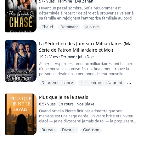
57k
Vues
·
Terminé
·
Eva Zahan
Il me coupe.
Fuyant un passé sombre, Sofia McCommer est
déterminée à repartir de zéro et à prouver sa valeur à
"Tu as été une très très vilaine chatte. Tu n'as aucune
sa famille en rejoignant l'entreprise familiale au bord
idée de ce que j'ai traversé."
de la faillite.
Chaud
Dominant
Jalousie
Son emprise sur mon cou se resserre, étouffant ma
Brûlé par la vie, Adrian T. Larsen, le puissant magnat
trachée.
des affaires, est devenu un homme que personne ne
voulait croiser. Avec seulement des ténèbres dans son
La Séduction des Jumeaux Milliardaires (Ma
"Déshabille-toi."
cœur mort, il ne connaît pas la gentillesse et éprouve
Série de Patron Milliardaire et Moi)
une haine inten...
Le mot ...
19.2k
Vues
·
Terminé
·
John Doe
Asher et Aspen, les jumeaux milliardaires, ont besoin
d'une nouvelle soumise. Ils ont finalement trouvé la
personne idéale en la personne de leur nouvelle
assistante personnelle, Lisa. Ne voulant pas l'effrayer
Deuxième chance
Les contraires s'attirent
en étant trop directs, ils ont décidé de la séduire pour
qu'elle accepte de devenir leur soumise.
Mariage
Plus que je ne le savais
6.5k
Vues
·
En cours
·
Noa Blake
Quand Amelia Pierce finit par admettre que son
mariage est une cage dorée, un verre brisé et un vœu
glacé — Je ne divorcerai jamais de toi — la propulsent
droit dans l’orbite de Bryson Hearst : son nouveau
Bureau
Divorce
Guérison
patron, son plus vieux secret, et l’homme qui, six ans
plus tôt, lui a acheté en silence une bague avant de