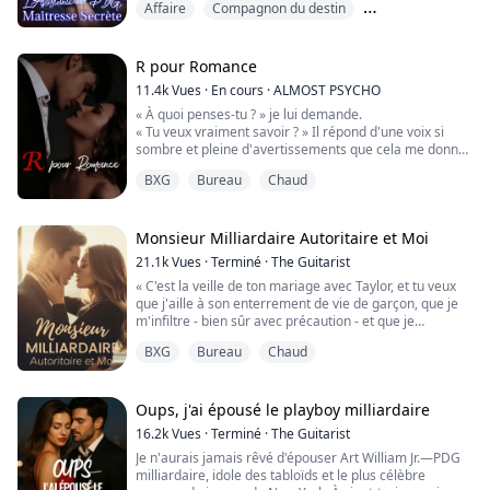
Affaire
Compagnon du destin
Ils ont convenu que ce serait purement physique—
aucune émotion impliquée.
Coup d&#39;un soir
Mais le PDG dépensait sans compter juste pour lui
faire plaisir, afin de pouvoir faire tout ce qu'il voulait
R pour Romance
avec elle !
11.4k
Vues
·
En cours
·
ALMOST PSYCHO
« À quoi penses-tu ? » je lui demande.
« Tu veux vraiment savoir ? » Il répond d'une voix si
sombre et pleine d'avertissements que cela me donne
des frissons dans le dos.
BXG
Bureau
Chaud
« Oui. » dis-je, faisant preuve d'un courage absolu.
Un léger sourire en coin soulève le coin de ses lèvres
alors qu'il marche vers moi. Ses pas sont lents et
calculés, comme un prédateur en chasse.
Monsieur Milliardaire Autoritaire et Moi
Délibérément, il s'arrête à ju...
21.1k
Vues
·
Terminé
·
The Guitarist
« C'est la veille de ton mariage avec Taylor, et tu veux
que j'aille à son enterrement de vie de garçon, que je
m'infiltre - bien sûr avec précaution - et que je
m'assure qu'il ne couche pas avec une strip-teaseuse ?
BXG
Bureau
Chaud
»
« Oui. »
« Tu es folle ! »
Oui, Mary pensait que sa meilleure amie Amaya
Oups, j'ai épousé le playboy milliardaire
Peterson était vraiment folle, ce qui montrait en fait
16.2k
Vues
·
Terminé
·
The Guitarist
qu'Amaya Peterson n'avait aucune confiance en
Je n'aurais jamais rêvé d'épouser Art William Jr.—PDG
l'homme...
milliardaire, idole des tabloïds et le plus célèbre