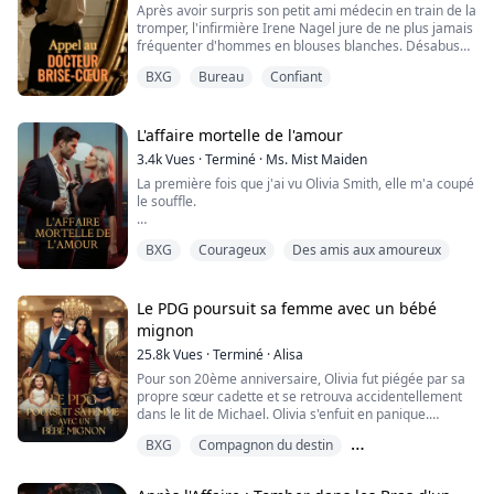
Après avoir surpris son petit ami médecin en train de la
tromper, l'infirmière Irene Nagel jure de ne plus jamais
fréquenter d'hommes en blouses blanches. Désabusée
et épuisée, elle range ses blouses et son cœur brisé,
BXG
Bureau
Confiant
troquant le drame et les mauvais souvenirs contre un
nouvel hôpital tranquille à l'autre bout du pays.
Déterminée à rester célibataire et à repartir de zéro,
Irene est prête à se co...
L'affaire mortelle de l'amour
3.4k
Vues
·
Terminé
·
Ms. Mist Maiden
La première fois que j'ai vu Olivia Smith, elle m'a coupé
le souffle.
Éblouissante ne suffisait même pas à décrire sa
BXG
Courageux
Des amis aux amoureux
beauté.
Elle aurait dû se trouver dans une salle de bal
luxueuse, et non ici, au milieu de la sombre réalité
Le PDG poursuit sa femme avec un bébé
d'une scène de crime.
mignon
25.8k
Vues
·
Terminé
·
Alisa
En tant que son capitaine, je me suis assuré d'être celui
qui s'occuperait personnellement de sa formation...
Pour son 20ème anniversaire, Olivia fut piégée par sa
même si je reconnaissais la tentation ...
propre sœur cadette et se retrouva accidentellement
dans le lit de Michael. Olivia s'enfuit en panique.
Après être tombée enceinte, elle fut chassée de chez
BXG
Compagnon du destin
elle et Olivia partit en larmes.
Cinq ans plus tard, Olivia revint avec sa fille,
Deuxième chance
déterminée à récupérer tout ce qui lui appartenait !