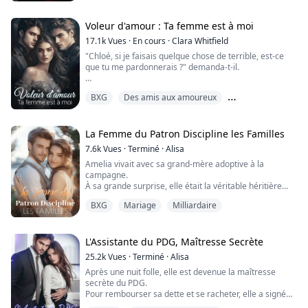
Toucher le fond n'était pas suffisant—puis vint l'appel
de la police.
Voleur d'amour : Ta femme est à moi
« Adeline ? Vous et votre petit ami êtes suspects de
17.1k
Vues
·
En cours
·
Clara Whitfield
distribution de vidéos illicites. Venez ici. »
"Chloé, si je faisais quelque chose de terrible, est-ce
que tu me pardonnerais ?" demanda-t-il.
Au commissariat, son horreur att...
Je lui adressai un sourire assuré. "Absolument pas. Je
BXG
Des amis aux amoureux
partirais loin, très loin, et tu ne me reverrais jamais."
Deuxième chance
Parce que j'ai toujours cru que j'étais l'unique amour
d'Arthur Williams.
La Femme du Patron Discipline les Familles
7.6k
Vues
·
Terminé
·
Alisa
Mais quand j'ai découvert qu'Arthur avait un enfant
Amelia vivait avec sa grand-mère adoptive à la
avec ma sœur, j'ai réalisé que tout cela faisait partie
campagne.
d'un p...
À sa grande surprise, elle était la véritable héritière
perdue de la famille Martinez.
BXG
Mariage
Milliardaire
Le jour où elle est revenue chez les Martinez, elle a
rencontré un homme dans un club et a passé une nuit
folle avec lui.
Cependant, il s'avérait être son fiancé handicapé !
L'Assistante du PDG, Maîtresse Secrète
25.2k
Vues
·
Terminé
·
Alisa
Après une nuit folle, elle est devenue la maîtresse
secrète du PDG.
Pour rembourser sa dette et se racheter, elle a signé
un contrat avec le PDG.