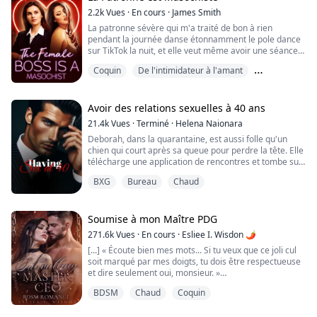
Mais tout cela est sur l...
2.2k
Vues
·
En cours
·
James Smith
La patronne sévère qui m'a traité de bon à rien
pendant la journée danse étonnamment le pole dance
sur TikTok la nuit, et elle veut même avoir une séance
d'amour passionnée en plein air avec moi !
Coquin
De l'intimidateur à l'amant
Des agresseurs aux amoureux
Avoir des relations sexuelles à 40 ans
21.4k
Vues
·
Terminé
·
Helena Naionara
Deborah, dans la quarantaine, est aussi folle qu'un
chien qui court après sa queue pour perdre la tête. Elle
télécharge une application de rencontres et tombe sur
M. R., un type qui semble sorti de ses rêves les plus
BXG
Bureau
Chaud
torrides. Il l'invite à dîner et Deborah, toute excitée,
accepte.
Mais avant d'y aller, elle cède à la tentation et se donne
Soumise à mon Maître PDG
à un inconnu irrésistible. Mais, bon sang, la gueule de
271.6k
Vues
·
En cours
·
Esliee I. Wisdon 🌶
b...
[...] « Écoute bien mes mots... Si tu veux que ce joli cul
soit marqué par mes doigts, tu dois être respectueuse
et dire seulement oui, monsieur. »
Son autre main revient enfin sur mon cul, mais pas de
BDSM
Chaud
Coquin
la manière que j'aimerais.
« Je ne vais pas me répéter... tu comprends ? »