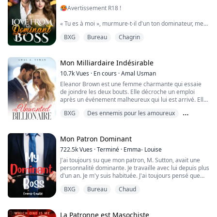
🥵Avertissement R18 !
« Tu es à moi », murmure-t-il d'un ton dominateur, me
pénétrant avec une brutalité qui témoigne de son
BXG
Bureau
Chagrin
excitation. Il libère ma bouche et me retourne, une
main fermement posée sur mon dos, l'autre agrippant
mes fesses. Il me donne des coups de reins puissants
par derrière, mes seins rebondissant, le miroir me
Mon Milliardaire Indésirable
renvoyant l'image complète de ma soumission.
10.7k
Vues
·
En cours
·
Amal Usman
Eleanor Brown est une femme charmante qui essaie
Suzanne Peyt...
de joindre les deux bouts. Elle décroche un emploi
après un événement malheureux qui lui est arrivé. Elle
est enthousiaste et impatiente de commencer un
BXG
Des ennemis pour les amoureux
nouveau chapitre de sa vie. Sans le savoir, ce nouveau
chapitre de sa vie sera rempli de nombreux ennuis.
Milliardaire
Son patron, Jason Crawford, croit qu'Eleanor veut
travailler pour lui pour d'autres raisons,...
Mon Patron Dominant
722.5k
Vues
·
Terminé
·
Emma- Louise
J'ai toujours su que mon patron, M. Sutton, avait une
personnalité dominante. Je travaille avec lui depuis plus
d'un an. Je m'y suis habituée. J'ai toujours pensé que
c'était juste pour les affaires parce qu'il en avait besoin,
BXG
Bureau
Chaud
mais j'ai vite appris que c'était plus que cela.
M. Sutton et moi n'avons eu qu'une relation
professionnelle. Il me donne des ordres, et j'écoute.
La Patronne est Masochiste