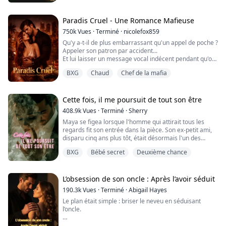
Ses deux vies ne se croisent jamais.
« Alors je lui en bâtirai un nouveau, répondis-je. Même
Jusqu’à la nuit où son patron franchit le seuil de son
si ...
monde en tant que nouveau client.
Paradis Cruel - Une Romance Mafieuse
750k
Vues
·
Terminé
·
nicolefox859
David n’a rien à apprendre en matière de contrôle : le
Qu'y a-t-il de plus embarrassant qu'un appel de poche ?
jour, il est le PDG impitoyabl...
Appeler son patron par accident...
Et lui laisser un message vocal indécent pendant qu'on
est, euh... en train de « penser » à lui.
BXG
Chaud
Chef de la mafia
Être l'assistante personnelle de Ruslan Oryolov est un
véritable enfer.
Après une longue journée à satisfaire les moindres
Cette fois, il me poursuit de tout son être
caprices du milliardaire, j'ai grand besoin de relâcher
408.9k
Vues
·
Terminé
·
Sherry
la pression.
Maya se figea lorsque l'homme qui attirait tous les
Alors, en rentrant ...
regards fit son entrée dans la pièce. Son ex-petit ami,
disparu cinq ans plus tôt, était désormais l'un des
magnats les plus riches de Boston. À l'époque, il n'avait
BXG
Bébé secret
Deuxième chance
jamais rien laissé paraître de sa véritable identité,
avant de se volatiliser sans laisser de trace. En croisant
son regard glacial aujourd'hui, elle ne pouvait qu'en
déduire qu'il a...
L’obsession de son oncle : Après l’avoir séduit
190.3k
Vues
·
Terminé
·
Abigail Hayes
Le plan était simple : briser le neveu en séduisant
l’oncle.
Wesley Vance n’a pas seulement brisé mon cœur ; il a