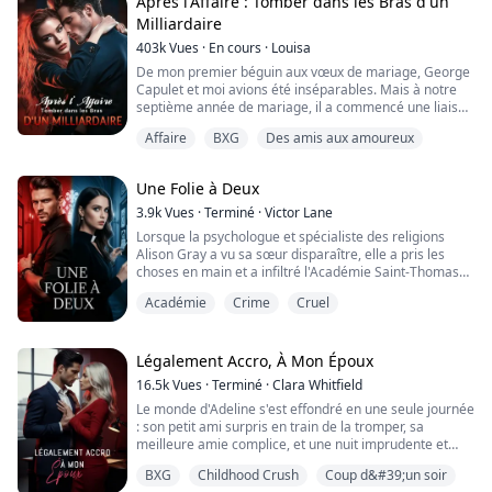
Après l'Affaire : Tomber dans les Bras d'un
Mais sa sœur, qui était devenue la femme du PDG à ce
Milliardaire
m...
403k
Vues
·
En cours
·
Louisa
De mon premier béguin aux vœux de mariage, George
Capulet et moi avions été inséparables. Mais à notre
septième année de mariage, il a commencé une liaison
avec sa secrétaire.
Affaire
BXG
Des amis aux amoureux
Le jour de mon anniversaire, il l'a emmenée en
vacances. Le jour de notre anniversaire de mariage, il
Une Folie à Deux
l'a amenée chez nous et a fait l'amour avec elle dans
notre lit...
3.9k
Vues
·
Terminé
·
Victor Lane
Lorsque la psychologue et spécialiste des religions
Le cœur brisé, je l'ai piégé pour qu'il signe les pap...
Alison Gray a vu sa sœur disparaître, elle a pris les
choses en main et a infiltré l'Académie Saint-Thomas
en tant que professeur du Programme Spécial Thomas.
Académie
Crime
Cruel
En approfondissant la disparition de sa sœur, Alison
s'est retrouvée mêlée à une série de meurtres
étranges et effrayants.
Le célèbre détective Oliver était charmant mais
Légalement Accro, À Mon Époux
arrogant. Alors qu...
16.5k
Vues
·
Terminé
·
Clara Whitfield
Le monde d'Adeline s'est effondré en une seule journée
: son petit ami surpris en train de la tromper, sa
meilleure amie complice, et une nuit imprudente et
regrettable avec son patron puissant.
BXG
Childhood Crush
Coup d&#39;un soir