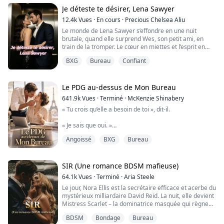
l’enfermer dans son coffre.
Je déteste te désirer, Lena Sawyer
Dans un monde de salles de réunion au sommet des
12.4k
Vues
·
En cours
·
Precious Chelsea Aliu
tours et...
Le monde de Lena Sawyer s’effondre en une nuit
brutale, quand elle surprend Wes, son petit ami, en
train de la tromper. Le cœur en miettes et l’esprit en
roue libre, elle se jette dans les bras d’un inconnu —
BXG
Bureau
Confiant
dangereusement plus âgé, terriblement puissant, et
bien trop tentant pour son propre bien. Un seul baiser
suffit à embraser son âme.
Le PDG au-dessus de Mon Bureau
Mais quand le brouillard se dissipe, Lena découvre que
641.9k
Vues
·
Terminé
·
McKenzie Shinabery
ce...
« Tu crois qu’elle a besoin de toi », dit-il.
« Je sais que oui. »
Angoissé
BXG
Bureau
« Et si elle ne voulait pas de ce genre de protection ? »
« Elle voudra », dis-je, la voix légèrement plus grave. «
Parce qu’il lui faut un homme capable de lui offrir le
SIR (Une romance BDSM mafieuse)
monde. »
64.1k
Vues
·
Terminé
·
Aria Steele
Le jour, Nora Ellis est la secrétaire efficace et acerbe du
« Et si le monde brûle ? »
mystérieux milliardaire David Reid. La nuit, elle devient
Mistress Scarlet – la dominatrice masquée qui règne
Ma main se resserre imperceptiblement à la taille de
sur la Red Room.
Violet.
BDSM
Bondage
Bureau