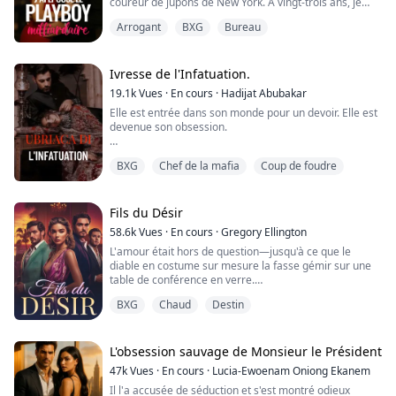
coureur de jupons de New York. À vingt-trois ans, je
n'étais qu'Emily Rowling, une fille ordinaire qui avait
Arrogant
BXG
Bureau
sauvé une grand-mère étouffée dans le parc… et qui,
d'une manière ou d'une autre, s'était retrouvée
embarquée dans une mission pour faire tomber son
petit-fils amoureux.
Ivresse de l'Infatuation.
Un juge, une ba...
19.1k
Vues
·
En cours
·
Hadijat Abubakar
Elle est entrée dans son monde pour un devoir. Elle est
devenue son obsession.
Meera était une étudiante ordinaire, naviguant
BXG
Chef de la mafia
Coup de foudre
tranquillement dans sa vie de classe moyenne. Ses
journées étaient remplies de cours, de projets de
groupe et de moments fugaces de joie passés avec ses
amis. Mais tout a changé le jour où elle a pénétré dans
Fils du Désir
le monde de l'Empire A.M pour un devoir de classe.
58.6k
Vues
·
En cours
·
Gregory Ellington
Le devoir éta...
L'amour était hors de question—jusqu'à ce que le
diable en costume sur mesure la fasse gémir sur une
table de conférence en verre.
"Tu es trempée," dit-il, sa voix rauque comme du
BXG
Chaud
Destin
gravier. Je me cambrai contre lui, impuissante. La ville
regardait à travers la vitre, mais je m'en fichais. Pas
quand sa bouche rencontrait mon corps et qu'il me
dévorait comme un homme affamé. "Jordan," haletai-
L'obsession sauvage de Monsieur le Président
je, mes...
47k
Vues
·
En cours
·
Lucia-Ewoenam Oniong Ekanem
Il l'a accusée de séduction et s'est montré odieux