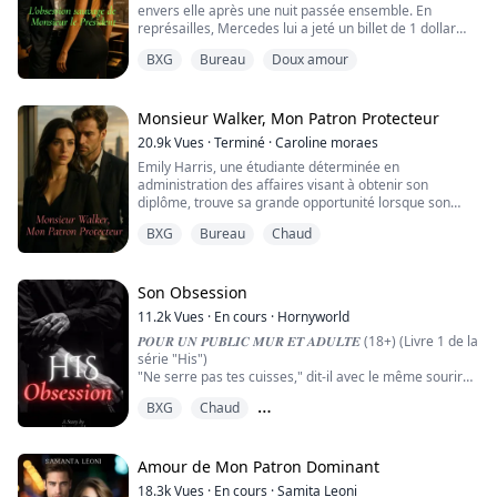
envers elle après une nuit passée ensemble. En
représailles, Mercedes lui a jeté un billet de 1 dollar
comme paiement pour son service et comme mesure
BXG
Bureau
Doux amour
de sa performance, qu'elle a jugée médiocre. Pendant
ce temps, son corps lui faisait terriblement mal et ses
parois étaient endolories.
Monsieur Walker, Mon Patron Protecteur
Deux jours plus tard, elle se rendit à son nouveau
20.9k
Vues
·
Terminé
·
Caroline moraes
bureau et ...
Emily Harris, une étudiante déterminée en
administration des affaires visant à obtenir son
diplôme, trouve sa grande opportunité lorsque son
amie Emma lui décroche un stage dans l'une des
BXG
Bureau
Chaud
entreprises les plus influentes et puissantes de Paris.
Ce qu'Emily n'avait jamais prévu, c'était de croiser le
chemin de Noah Walker, le PDG énigmatique et
autoritaire de 34 ans, connu pour son comportement
Son Obsession
froi...
11.2k
Vues
·
En cours
·
Hornyworld
𝑷𝑶𝑼𝑹 𝑼𝑵 𝑷𝑼𝑩𝑳𝑰𝑪 𝑴𝑼𝑹 𝑬𝑻 𝑨𝑫𝑼𝑳𝑻𝑬 (18+) (Livre 1 de la
série "His")
"Ne serre pas tes cuisses," dit-il avec le même sourire
en coin.
BXG
Chaud
"Qui a dit que je serrais mes cuisses ?" je réponds.
"Donc, ça veut dire que tu n'es pas mouillée, n'est-ce
Des ennemis pour les amoureux
pas ?" demanda-t-il avec un sourire en coin.
"D'accord, alors laisse-moi vérifier si tu es mouillée ou
Amour de Mon Patron Dominant
non," dit-il en approchant sa main de ...
18.3k
Vues
·
En cours
·
Samita Leoni