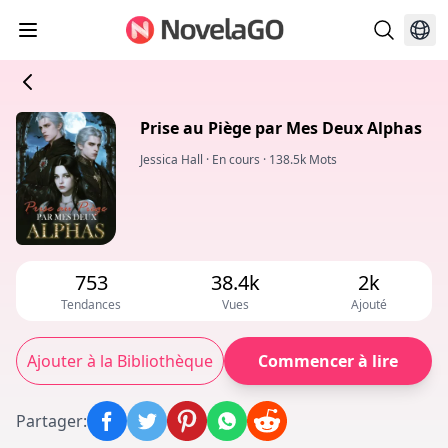
Prise au Piège par Mes Deux Alphas
Jessica Hall
·
En cours
·
138.5k Mots
753
38.4k
2k
Tendances
Vues
Ajouté
Ajouter à la Bibliothèque
Commencer à lire
Partager
: