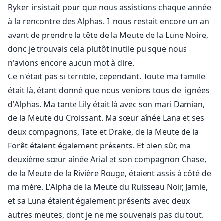
Lucy n'est pas une hybride ordinaire mais une version
Ryker insistait pour que nous assistions chaque année
mutée, comme sa mère, et il y a un problème. Elle n'a
à la rencontre des Alphas. Il nous restait encore un an
pas de loup. Les scientifiques qui ont expérimenté sur
avant de prendre la tête de la Meute de la Lune Noire,
elle lorsqu'elle était enfant ont tué son homologue
donc je trouvais cela plutôt inutile puisque nous
loup, la laissant plus vampire que loup. Maintenant,
n'avions encore aucun mot à dire.
non seulement les frères jumeaux doivent attendre
Ce n'était pas si terrible, cependant. Toute ma famille
qu'elle grandisse, mais ils doivent aussi espérer qu'elle
était là, étant donné que nous venions tous de lignées
les reconnaisse lorsqu'elle le fera.
d'Alphas. Ma tante Lily était là avec son mari Damian,
de la Meute du Croissant. Ma sœur aînée Lana et ses
Lucy a toujours été différente. Étant une mutation de
deux compagnons, Tate et Drake, de la Meute de la
sa mère hybride, élevée par son beau-père, le Roi
Forêt étaient également présents. Et bien sûr, ma
Alpha et ses deux jeunes frères jumeaux, sa vie n'a
deuxième sœur aînée Arial et son compagnon Chase,
jamais été facile. Elle a passé la majorité de sa vie en
de la Meute de la Rivière Rouge, étaient assis à côté de
captivité avant que sa mère et son âme sœur ne la
sauvent de l'installation et ne la ramènent chez elle.
ma mère. L'Alpha de la Meute du Ruisseau Noir, Jamie,
Elle ignore que les deux jeunes hommes qui ont
et sa Luna étaient également présents avec deux
toujours été à ses côtés depuis son enfance et l'ont
autres meutes, dont je ne me souvenais pas du tout.