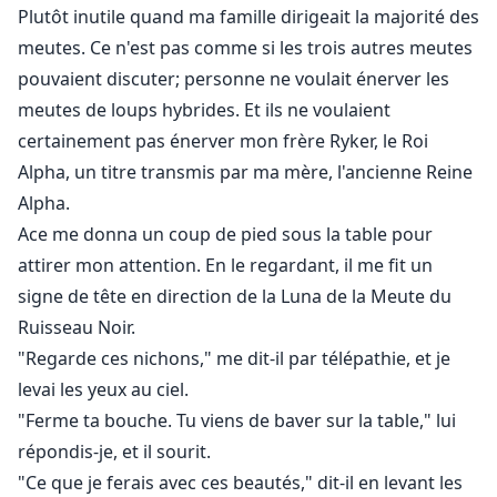
aidée à grandir, cachent un secret. Elle est leur âme
Plutôt inutile quand ma famille dirigeait la majorité des
sœur. Que se passera-t-il lorsque Lucy découvrira que
meutes. Ce n'est pas comme si les trois autres meutes
les jumeaux sont ses âmes sœurs et qu'ils le savent
pouvaient discuter; personne ne voulait énerver les
depuis toujours ? Pourra-t-elle les voir autrement que
meutes de loups hybrides. Et ils ne voulaient
comme sa famille ?
certainement pas énerver mon frère Ryker, le Roi
Alpha, un titre transmis par ma mère, l'ancienne Reine
Alpha.
Ace me donna un coup de pied sous la table pour
attirer mon attention. En le regardant, il me fit un
signe de tête en direction de la Luna de la Meute du
Ruisseau Noir.
"Regarde ces nichons," me dit-il par télépathie, et je
levai les yeux au ciel.
"Ferme ta bouche. Tu viens de baver sur la table," lui
répondis-je, et il sourit.
"Ce que je ferais avec ces beautés," dit-il en levant les