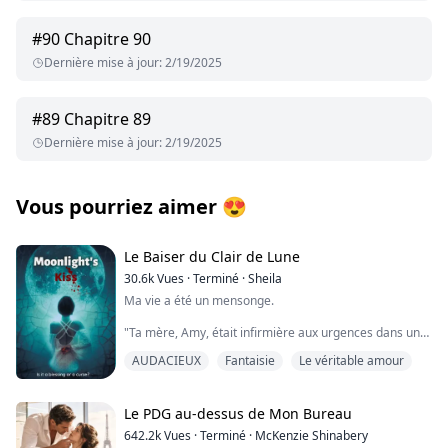
#
90
Chapitre 90
Dernière mise à jour
:
2/19/2025
#
89
Chapitre 89
Dernière mise à jour
:
2/19/2025
Vous pourriez aimer
😍
Le Baiser du Clair de Lune
30.6k
Vues
·
Terminé
·
Sheila
Ma vie a été un mensonge.
"Ta mère, Amy, était infirmière aux urgences dans un
hôpital local du New Jersey. Elle était belle, avait un bon
AUDACIEUX
Fantaisie
Le véritable amour
cœur et était toujours prête à sauver une vie. 'Une vie
perdue est une vie de trop.' C'est ce qu'elle disait
toujours quand je lui demandais de passer plus de
temps avec moi. Quand elle m'a annoncé qu'elle était
Le PDG au-dessus de Mon Bureau
enceinte de toi, j'ai rejeté la grossesse. C'était la plus
642.2k
Vues
·
Terminé
·
McKenzie Shinabery
grande erreur de ma vie. Quand j'ai enfin réalisé cela, il