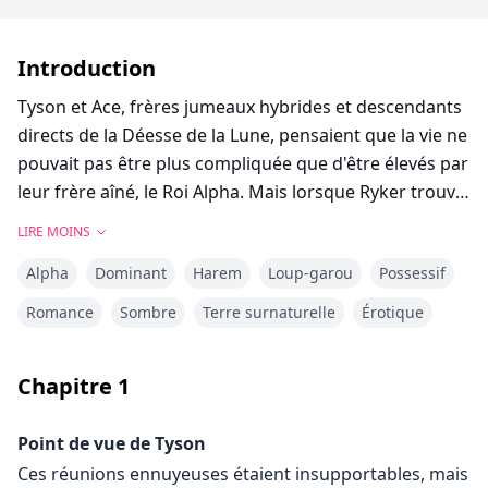
Introduction
Tyson et Ace, frères jumeaux hybrides et descendants
directs de la Déesse de la Lune, pensaient que la vie ne
pouvait pas être plus compliquée que d'être élevés par
leur frère aîné, le Roi Alpha. Mais lorsque Ryker trouva
sa seconde chance d'âme sœur, ils apprirent qu'elle
LIRE MOINS
avait une fille disparue. Les jumeaux l'aident à la
Alpha
Dominant
Harem
Loup-garou
Possessif
retrouver et à la ramener chez elle. Seulement,
lorsqu'ils le font, ils ne peuvent s'empêcher de se
Romance
Sombre
Terre surnaturelle
Érotique
sentir attirés par la jeune fille. Et le jour de leur dix-
septième anniversaire, ils découvrent qu'elle est leur
Chapitre
1
âme sœur. La fille qu'ils ont aidé à élever comme la
belle-fille de leur propre frère devait être la leur. Bien
Point de vue de Tyson
que Lucy n'ait que douze ans, ils savaient qu'elle serait
Ces réunions ennuyeuses étaient insupportables, mais
difficile à gérer lorsqu'elle le découvrirait à l'avenir.