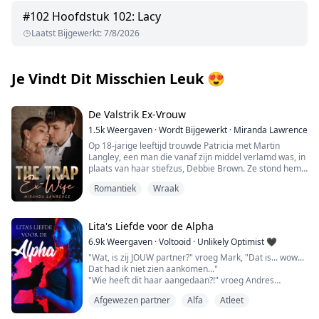
#
102
Hoofdstuk 102: Lacy
Laatst Bijgewerkt
:
7/8/2026
Je Vindt Dit Misschien Leuk
😍
De Valstrik Ex-Vrouw
1.5k
Weergaven
·
Wordt Bijgewerkt
·
Miranda Lawrence
Op 18-jarige leeftijd trouwde Patricia met Martin
Langley, een man die vanaf zijn middel verlamd was, in
plaats van haar stiefzus, Debbie Brown. Ze stond hem
bij tijdens de donkerste momenten van zijn leven.
Romantiek
Wraak
Ondanks hun tweejarige huwelijk en gezelschap,
betekende hun relatie niet zoveel voor Martin als de
terugkeer van Debbie.
Lita's Liefde voor de Alpha
Martin, om Debbie's ziekte te behandelen, negeerde
6.9k
Weergaven
·
Voltooid
·
Unlikely Optimist 🖤
harteloos Patricia's zwangerschap en bond haar wreed
"Wat, is zij JOUW partner?" vroeg Mark, "Dat is... wow...
vast aan de operatietafel. Martin was gevoelloos en liet
Dat had ik niet zien aankomen..."
Patricia zich levenloos voelen, wat haar ertoe bracht
"Wie heeft dit haar aangedaan?!" vroeg Andres
om te vertrekken en naar een vreemd land te gaan.
opnieuw, terwijl hij nog steeds naar het meisje staarde.
Afgewezen partner
Alfa
Atleet
Haar verwondingen werden met elke minuut
Martin zou Patricia echter nooit opgeven, ook al haatte
donkerder.
hij haar. Hij kon niet ontkennen dat hij een