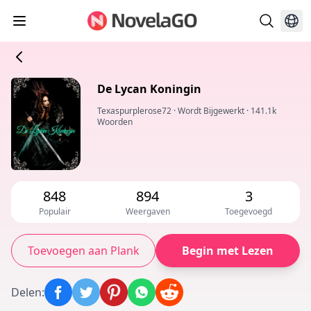
De Lycan Koningin
Texaspurplerose72
·
Wordt Bijgewerkt
·
141.1k
Woorden
848
894
3
Populair
Weergaven
Toegevoegd
Toevoegen aan Plank
Begin met Lezen
Delen
: