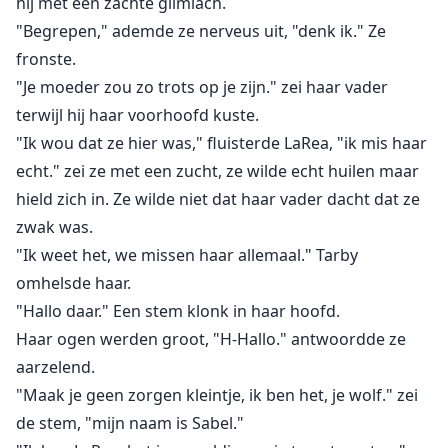
hij met een zachte glimlach.
"Begrepen," ademde ze nerveus uit, "denk ik." Ze
fronste.
"Je moeder zou zo trots op je zijn." zei haar vader
terwijl hij haar voorhoofd kuste.
"Ik wou dat ze hier was," fluisterde LaRea, "ik mis haar
echt." zei ze met een zucht, ze wilde echt huilen maar
hield zich in. Ze wilde niet dat haar vader dacht dat ze
zwak was.
"Ik weet het, we missen haar allemaal." Tarby
omhelsde haar.
"Hallo daar." Een stem klonk in haar hoofd.
Haar ogen werden groot, "H-Hallo." antwoordde ze
aarzelend.
"Maak je geen zorgen kleintje, ik ben het, je wolf." zei
de stem, "mijn naam is Sabel."