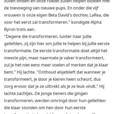
zullen vinden en onze roedel zullen helpen bloeien met
over de zaak," zei Vega. "Als Generaal Fyer niet
de toevoeging van nieuwe pups. En onder die vijf
beschikbaar is, spreek je met Lt. Austin of Lt. Rollins."
vrouwen is onze eigen Beta David's dochter, LaRea, die
"Oh," was Aden's reactie.
voor het eerst zal transformeren." kondigde Alpha
Byron trots aan.
"Als je een probleem hebt met het opvolgen van
"Degene die transformeren, luister naar jullie
bevelen of het werken met vrouwen," begon Safyer,
geliefden, zij zijn hier om jullie te helpen bij jullie eerste
"dan kun je dat maar beter snel overwinnen," snauwde
transformatie. De eerste transformatie doet altijd het
ze. "Ik neem jouw rotzooi of houding NIET en zal dat
meeste pijn, maar naarmate je vaker transformeert,
ook NOOIT doen. Ik heb heel hard gewerkt om te
zul je het niet eens meer voelen of merken dat je klaar
komen waar ik nu ben. Als je er niet mee om kunt
bent." Hij lachte. "Onthoud alsjeblieft dat wanneer je
gaan, stel ik voor dat je eroverheen komt of iemand
transformeert, je door je kleren heen scheurt, dus
anders vindt om mijn aanspreekpunt te zijn."
zorg ervoor dat je ze uittrekt als je ze leuk vindt." Hij
lachte zachtjes. De jonge tieners die gingen
transformeren, werden omringd door hun geliefden
die klaar stonden om hen door hun eerste