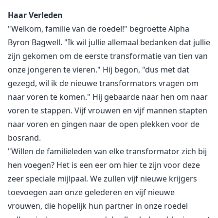
Haar Verleden
"Goed," gaf Aden toe, "waar stuur ik de informatie
"Welkom, familie van de roedel!" begroette Alpha
naartoe?" vroeg hij.
Byron Bagwell. "Ik wil jullie allemaal bedanken dat jullie
zijn gekomen om de eerste transformatie van tien van
"Stuur het naar het e-mailadres van Alpha Vega zodat
onze jongeren te vieren." Hij begon, "dus met dat
hij het kan uitprinten voor mij en mijn team,"
instrueerde ze.
gezegd, wil ik de nieuwe transformators vragen om
Vega checkte zijn e-mail, "dank je, Beta," zei hij. "Mijn
naar voren te komen." Hij gebaarde naar hen om naar
team zal over twee uur op het vliegveld zijn. Ze hebben
voren te stappen. Vijf vrouwen en vijf mannen stapten
tijd nodig om hun spullen te pakken en hun partners
naar voren en gingen naar de open plekken voor de
te laten weten dat ze vertrekken. Daarover valt niet te
bosrand.
discussiëren." verklaarde hij.
"Willen de familieleden van elke transformator zich bij
hen voegen? Het is een eer om hier te zijn voor deze
"Ik zal Alpha Mason laten weten," zei Aden, "wie wordt
zeer speciale mijlpaal. We zullen vijf nieuwe krijgers
ons aanspreekpunt?"
toevoegen aan onze gelederen en vijf nieuwe
vrouwen, die hopelijk hun partner in onze roedel
"Generaal Fyer zal dat zijn, zij zal de leiding hebben