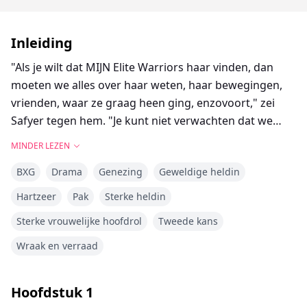
Inleiding
"Als je wilt dat MIJN Elite Warriors haar vinden, dan
moeten we alles over haar weten, haar bewegingen,
vrienden, waar ze graag heen ging, enzovoort," zei
Safyer tegen hem. "Je kunt niet verwachten dat we
zomaar binnenkomen en automatisch weten waar ze
MINDER LEZEN
is. Je wilt dat we gewoon verschijnen en poef! We
BXG
Drama
Genezing
Geweldige heldin
weten waar ze is." Ze snoof. "In tegenstelling tot wat je
misschien denkt, werkt het niet zo." Ze snuifde. "We
Hartzeer
Pak
Sterke heldin
moeten nog steeds onderzoeken. Als je de informatie
Sterke vrouwelijke hoofdrol
Tweede kans
niet wilt sturen, sorry, maar dan kunnen we je niet
helpen." Ze haalde haar schouders op met een
Wraak en verraad
verveelde toon. Vega schudde alleen maar zijn hoofd.
Hij wist dat zijn dochter gewoon een bitch was tegen
Hoofdstuk
1
Aden.