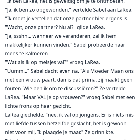
"Ik ben LaRea, het is geweldig om je te ontmoeten."
"Ja, ik ben zo opgewonden," vertelde Sabel aan LaRea.
"Ik moet je vertellen dat onze partner hier ergens is."
"Wacht, onze partner? Nu al?" gilde LaRea.
"Ja, ssshh... wanneer we veranderen, zal ik hem
makkelijker kunnen vinden." Sabel probeerde haar
mens te kalmeren.
"Wat als ik op meisjes val?" vroeg LaRea.
"Uumm..." Sabel dacht even na. "Als Moeder Maan ons
met een vrouw paart, dan is dat prima, zij maakt geen
fouten. Wie ben ik om te discussiëren?" Ze vertelde
LaRea. "Maar VAL je op vrouwen?" vroeg Sabel met een
lichte frons op haar gezicht.
LaRea giechelde, "nee, ik val op jongens. Er is niets mis
met liefde tussen hetzelfde geslacht, het is gewoon
niet voor mij. Ik plaagde je maar." Ze grinnikte.