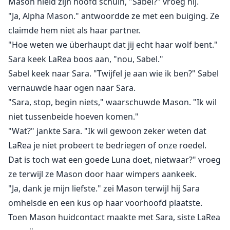
Mason hield zijn hoofd schuin, "Sabel?" vroeg hij.
"Ja, Alpha Mason." antwoordde ze met een buiging. Ze
claimde hem niet als haar partner.
"Hoe weten we überhaupt dat jij echt haar wolf bent."
Sara keek LaRea boos aan, "nou, Sabel."
Sabel keek naar Sara. "Twijfel je aan wie ik ben?" Sabel
vernauwde haar ogen naar Sara.
"Sara, stop, begin niets," waarschuwde Mason. "Ik wil
niet tussenbeide hoeven komen."
"Wat?" jankte Sara. "Ik wil gewoon zeker weten dat
LaRea je niet probeert te bedriegen of onze roedel.
Dat is toch wat een goede Luna doet, nietwaar?" vroeg
ze terwijl ze Mason door haar wimpers aankeek.
"Ja, dank je mijn liefste." zei Mason terwijl hij Sara
omhelsde en een kus op haar voorhoofd plaatste.
Toen Mason huidcontact maakte met Sara, siste LaRea