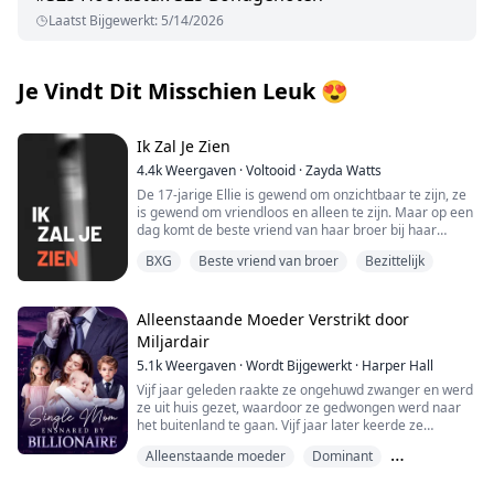
Laatst Bijgewerkt
:
5/14/2026
Je Vindt Dit Misschien Leuk
😍
Ik Zal Je Zien
4.4k
Weergaven
·
Voltooid
·
Zayda Watts
De 17-jarige Ellie is gewend om onzichtbaar te zijn, ze
is gewend om vriendloos en alleen te zijn. Maar op een
dag komt de beste vriend van haar broer bij haar
wonen. Aiden is ouder, hij is gevaarlijk en hij is
BXG
Beste vriend van broer
Bezittelijk
ongelooflijk sexy.
Ellie kan het niet helpen dat ze voor hem valt, maar
iemand anders wil Ellie helemaal voor zichzelf en die
Alleenstaande Moeder Verstrikt door
persoon is niet van plan haar zomaar te laten gaan;
Miljardair
Noah Winters. De pestkop van de middelbare school en
5.1k
Weergaven
·
Wordt Bijgewerkt
·
Harper Hall
vastbesloten om alles van Ellie af te pakken, inclusief
haar leven.
Vijf jaar geleden raakte ze ongehuwd zwanger en werd
ze uit huis gezet, waardoor ze gedwongen werd naar
"Je hoort bij mij, Ellie."
het buitenland te gaan. Vijf jaar later keerde ze
triomfantelijk terug met haar drie kinderen. Ze had
Alleenstaande moeder
Dominant
geen idee dat haar kinderen nog slimmer waren dan
WAARSCHUWING: misbruik, marteling, ontvoering,
zij; ze vonden hun biologische vader en haalden hem
Goede meid