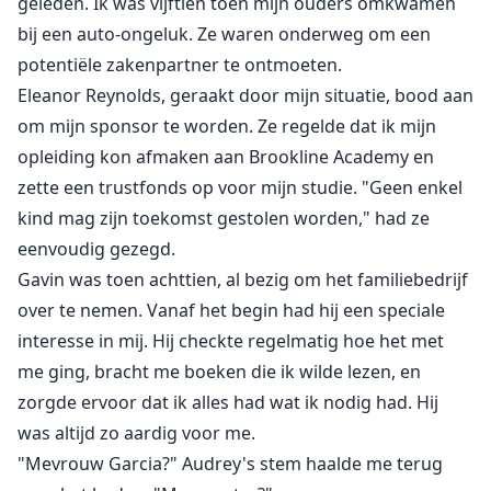
geleden. Ik was vijftien toen mijn ouders omkwamen
terwijl Blake's sleutel draaide: "Emma?" Staand voor
bij een auto-ongeluk. Ze waren onderweg om een
het bewijs, werd haar hart verscheurd. Wanneer liefde
potentiële zakenpartner te ontmoeten.
en wraak botsen, wat zou ze kiezen?
Eleanor Reynolds, geraakt door mijn situatie, bood aan
om mijn sponsor te worden. Ze regelde dat ik mijn
opleiding kon afmaken aan Brookline Academy en
zette een trustfonds op voor mijn studie. "Geen enkel
kind mag zijn toekomst gestolen worden," had ze
eenvoudig gezegd.
Gavin was toen achttien, al bezig om het familiebedrijf
over te nemen. Vanaf het begin had hij een speciale
interesse in mij. Hij checkte regelmatig hoe het met
me ging, bracht me boeken die ik wilde lezen, en
zorgde ervoor dat ik alles had wat ik nodig had. Hij
was altijd zo aardig voor me.
"Mevrouw Garcia?" Audrey's stem haalde me terug