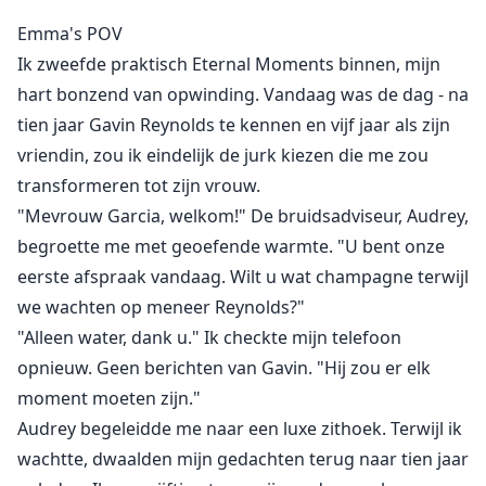
"Ah… Blake…" Ik kromde mijn rug, mijn verstand
Emma's POV
verbrokkelde.
Ik zweefde praktisch Eternal Moments binnen, mijn
hart bonzend van opwinding. Vandaag was de dag - na
Hij lachte zachtjes, "Braaf meisje."
tien jaar Gavin Reynolds te kennen en vijf jaar als zijn
vriendin, zou ik eindelijk de jurk kiezen die me zou
Emma verloor beide ouders toen ze vijftien was. Na
transformeren tot zijn vrouw.
tien jaar geadopteerd te zijn door de familie Reynolds,
"Mevrouw Garcia, welkom!" De bruidsadviseur, Audrey,
werd ze verraden door haar vriend Gavin, met wie ze
begroette me met geoefende warmte. "U bent onze
vijf jaar een relatie had. Toen leidde het lot haar naar
eerste afspraak vandaag. Wilt u wat champagne terwijl
een emotionele verwikkeling met Blake van het
we wachten op meneer Reynolds?"
partnerbedrijf, maar het hintte ook dat het auto-
"Alleen water, dank u." Ik checkte mijn telefoon
ongeluk dat haar ouders doodde, verband leek te
opnieuw. Geen berichten van Gavin. "Hij zou er elk
houden met Blake's vader...
moment moeten zijn."
Audrey begeleidde me naar een luxe zithoek. Terwijl ik
De man die haar wonden genas, kon de zoon zijn van
wachtte, dwaalden mijn gedachten terug naar tien jaar
de man die haar leven verwoestte. Donder rommelde