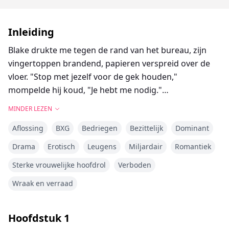
Inleiding
Blake drukte me tegen de rand van het bureau, zijn
vingertoppen brandend, papieren verspreid over de
vloer. "Stop met jezelf voor de gek houden,"
mompelde hij koud, "Je hebt me nodig."
MINDER LEZEN
Ik had hem moeten haten—zijn vader was de
Aflossing
BXG
Bedriegen
Bezittelijk
Dominant
hoofdverdachte in de dood van mijn ouders, maar zijn
aanraking deed me beven. "Ik haat je…" knarste ik
Drama
Erotisch
Leugens
Miljardair
Romantiek
tussen mijn tanden, maar mijn stem was zwak.
Sterke vrouwelijke hoofdrol
Verboden
Hij grijnsde, zijn greep verstevigend, "En toch reageert
Wraak en verraad
je lichaam op mij." Zijn vingers gleden dieper, "Zo nat,
en je zegt nog steeds dat je me niet wilt?"
Hoofdstuk
1