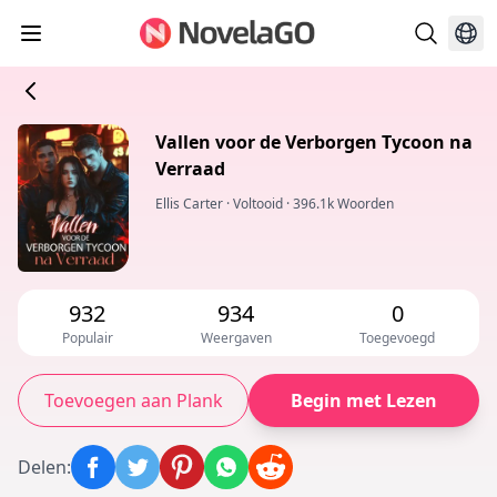
Vallen voor de Verborgen Tycoon na
Verraad
Ellis Carter
·
Voltooid
·
396.1k Woorden
932
934
0
Populair
Weergaven
Toegevoegd
Toevoegen aan Plank
Begin met Lezen
Delen
: