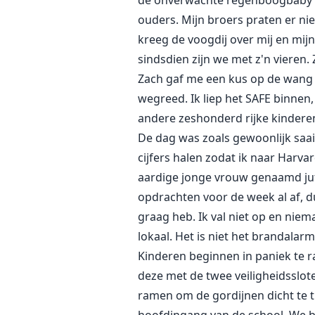
de onverwachte regenboogbaby en 
ouders. Mijn broers praten er nie
kreeg de voogdij over mij en mij
sindsdien zijn we met z'n vieren. 
Zach gaf me een kus op de wang en
wegreed. Ik liep het SAFE binnen
andere zeshonderd rijke kinderen
De dag was zoals gewoonlijk saai.
cijfers halen zodat ik naar Harvar
aardige jonge vrouw genaamd juff
opdrachten voor de week al af, dus
graag heb. Ik val niet op en niema
lokaal. Het is niet het brandala
Kinderen beginnen in paniek te r
deze met de twee veiligheidsslote
ramen om de gordijnen dicht te t