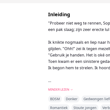
Inleiding
"Probeer niet weg te rennen, Sophi
een pak slaag; zijn zeer erecte l
Ik knikte nogmaals en liep naar h
glijden. "Ohh!" zei ik tegen mezel
"Gebruik je handen. Het is oké om
Toen kwam er een sinistere geda
Ik begon hem te strelen. Ik hoo
Sophie Deltoro was een verlegen, 
MINDER LEZEN
leven met haar drie beschermend
BDSM
Donker
Gedwongen lief
Alle drie zijn van plan haar te de
Ze wordt meegesleurd in hun wer
Romantiek
Stoute jongen
Ver