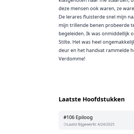
klasgenoten naar me staarden, d
deze mensen ook waren, ze waren
De lerares fluisterde snel mijn n
mijn trillende benen probeerde te
begeleiden. Ik was onmiddellijk
Stilte. Het was heel ongemakkel
deur en het handvat rammelde he
Verdomme!
Laatste Hoofdstukken
#
106
Epiloog
Laatst Bijgewerkt
:
4/24/2025