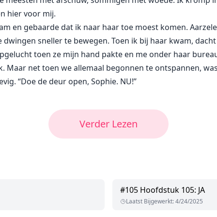
e meesten met afschuw, sommigen met woede. Ik kromp in el
 hier voor mij.
aam en gebaarde dat ik naar haar toe moest komen. Aarzelend
 dwingen sneller te bewegen. Toen ik bij haar kwam, dacht i
 opgelucht toen ze mijn hand pakte en me onder haar burea
ijk. Maar net toen we allemaal begonnen te ontspannen, wa
vig. “Doe de deur open, Sophie. NU!”
Verder Lezen
#
105
Hoofdstuk 105: JA
Laatst Bijgewerkt
:
4/24/2025