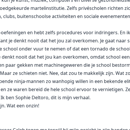
s, kun je kunst, muziek, computers en diverse gezondheids
oedgekeurde martelinstitutie. Zelfs privéscholen richten z
n, clubs, buitenschoolse activiteiten en sociale evenementen 
oefeningen en hebt zelfs procedures voor indringers. En ik 
 Want je denkt nooit dat het jou zal overkomen. Je gaat naar
 school onder vuur te nemen of dat een tornado de schoo
 denkt nooit dat het jou kan overkomen, omdat school een ve
een paar gekken met machinegeweren die je school bestorme
ar ze schieten niet. Nee, dat zou te makkelijk zijn. Wat z
nde ninja-mannen zo wanhopig willen in een bekende eli
 ze waren bereid de hele school ervoor te vernietigen. Ze z
k ben Sophie Deltoro, dit is mijn verhaal.
ijn. Wat een onzin!