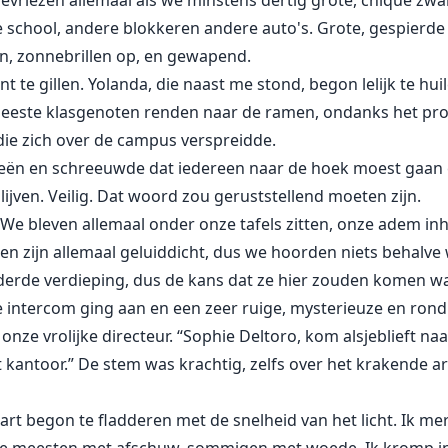
vriezen allemaal als we minstens dertig grote, chique zwar
 school, andere blokkeren andere auto's. Grote, gespierde
n, zonnebrillen op, en gewapend.
t te gillen. Yolanda, die naast me stond, begon lelijk te huil
meeste klasgenoten renden naar de ramen, ondanks het prot
 die zich over de campus verspreidde.
ezieën en schreeuwde dat iedereen naar de hoek moest gaan
lijven. Veilig. Dat woord zou geruststellend moeten zijn.
 We bleven allemaal onder onze tafels zitten, onze adem i
alen zijn allemaal geluiddicht, dus we hoorden niets behalv
derde verdieping, dus de kans dat ze hier zouden komen was
 intercom ging aan en een zeer ruige, mysterieuze en ron
onze vrolijke directeur. “Sophie Deltoro, kom alsjeblieft na
 kantoor.” De stem was krachtig, zelfs over het krakende 
hart begon te fladderen met de snelheid van het licht. Ik me