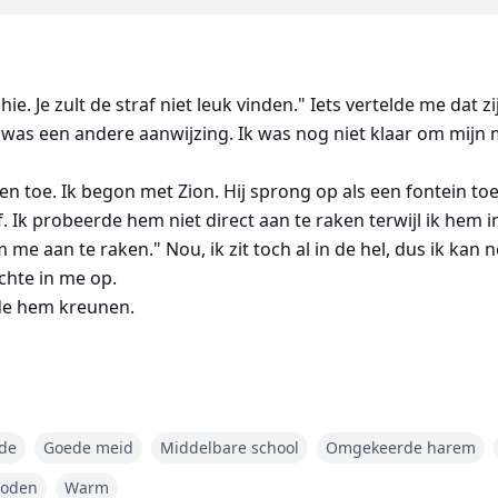
e. Je zult de straf niet leuk vinden." Iets vertelde me dat zi
ul was een andere aanwijzing. Ik was nog niet klaar om mijn 
en toe. Ik begon met Zion. Hij sprong op als een fontein to
f. Ik probeerde hem niet direct aan te raken terwijl ik hem i
 me aan te raken." Nou, ik zit toch al in de hel, dus ik kan
chte in me op.
rde hem kreunen.
onschuldige, introverte tiener die dacht dat ze onzichtbaar 
e broers. Dan wordt ze ontvoerd door de Maffiabaas van de
de
Goede meid
Middelbare school
Omgekeerde harem
len, te claimen en te domineren.
eld van zonde en geweld, gedwongen in een verboden relat
boden
Warm