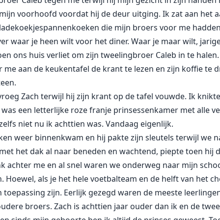
e broer Caleb tegen me terwijl hij mijn gezicht in zijn hande
mijn voorhoofd voordat hij de deur uitging. Ik zat aan het 
ladekoekjespannenkoeken die mijn broers voor me hadden 
 waar je heen wilt voor het diner. Waar je maar wilt, jarige 
n ons huis verliet om zijn tweelingbroer Caleb in te halen.
 me aan de keukentafel de krant te lezen en zijn koffie te d
teen.
 vroeg Zach terwijl hij zijn krant op de tafel vouwde. Ik knik
was een letterlijke roze franje prinsessenkamer met alle vers
elfs niet nu ik achttien was. Vandaag eigenlijk.
en weer binnenkwam en hij pakte zijn sleutels terwijl we na
met het dak al naar beneden en wachtend, piepte toen hij 
ank achter me en al snel waren we onderweg naar mijn scho
 Hoewel, als je het hele voetbalteam en de helft van het 
toepassing zijn. Eerlijk gezegd waren de meeste leerlingen 
ere broers. Zach is achttien jaar ouder dan ik en de tweeli