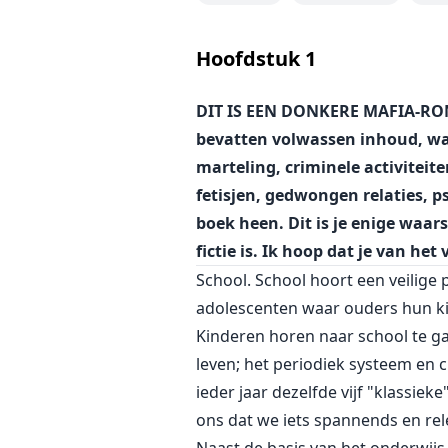
die de sadistische seksuele gen
waarvan Sophie dacht dat ze die k
Hoofdstuk
1
de duisternis haar laten opslokk
ze allemaal te zijn. Jammer geno
DIT IS EEN DONKERE MAFIA-R
bevatten volwassen inhoud, waa
marteling, criminele activiteit
fetisjen, gedwongen relaties, 
boek heen. Dit is je enige waa
fictie is. Ik hoop dat je van het
School. School hoort een veilige 
adolescenten waar ouders hun ki
Kinderen horen naar school te ga
leven; het periodiek systeem en 
ieder jaar dezelfde vijf "klassie
ons dat we iets spannends en rele