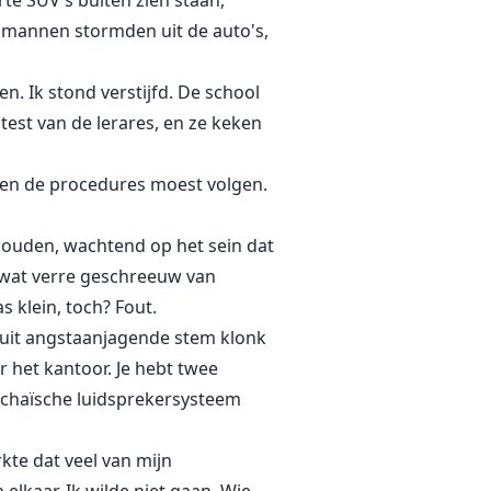
te SUV's buiten zien staan,
 mannen stormden uit de auto's,
en. Ik stond verstijfd. De school
est van de lerares, en ze keken
 en de procedures moest volgen.
nhouden, wachtend op het sein dat
e wat verre geschreeuw van
 klein, toch? Fout.
duit angstaanjagende stem klonk
ar het kantoor. Je hebt twee
archaïsche luidsprekersysteem
rkte dat veel van mijn