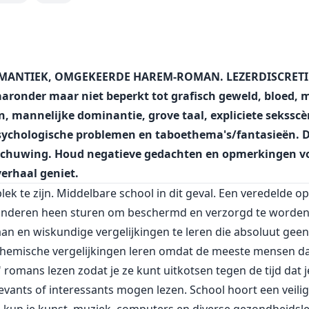
oegens van haar ontvoerders aanmoedigt en toejuicht. Niem
ende, heeft nooit bestaan. Zal ze vrijwillig toegeven aan haa
en en begraven? Iedereen om haar heen heeft een geheim en
eg is ze een Verboden Verlangen.
OMANTIEK, OMGEKEERDE HAREM-ROMAN. LEZERDISCRETI
ronder maar niet beperkt tot grafisch geweld, bloed, 
en, mannelijke dominantie, grove taal, expliciete sekss
psychologische problemen en taboethema's/fantasieën. De
rschuwing. Houd negatieve gedachten en opmerkingen voor
 verhaal geniet.
plek te zijn. Middelbare school in dit geval. Een veredelde 
nderen heen sturen om beschermd en verzorgd te worden ter
an en wiskundige vergelijkingen te leren die absoluut geen
chemische vergelijkingen leren omdat de meeste mensen dat
ke" romans lezen zodat je ze kunt uitkotsen tegen de tijd dat
vants of interessants mogen lezen. School hoort een veilige,