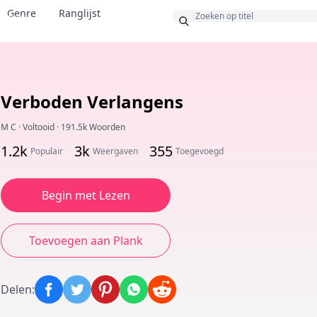
Genre
Ranglijst
Bonus
Verboden Verlangens
M C
·
Voltooid
·
191.5k Woorden
1.2k
3k
355
Populair
Weergaven
Toegevoegd
Begin met Lezen
Toevoegen aan Plank
Delen
: