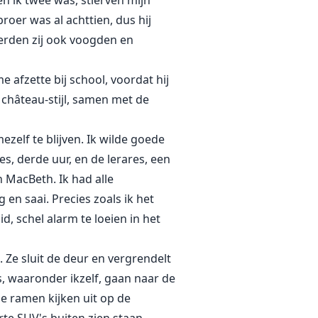
n ik twee was, stierven mijn
roer was al achttien, dus hij
erden zij ook voogden en
 afzette bij school, voordat hij
 château-stijl, samen met de
zelf te blijven. Ik wilde goede
es, derde uur, en de lerares, een
 MacBeth. Ik had alle
 en saai. Precies zoals ik het
d, schel alarm te loeien in het
 Ze sluit de deur en vergrendelt
s, waaronder ikzelf, gaan naar de
e ramen kijken uit op de