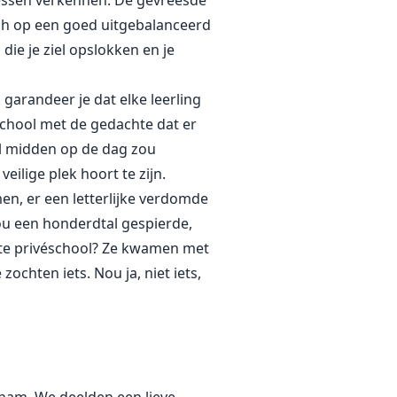
lessen verkennen. De gevreesde
ich op een goed uitgebalanceerd
die je ziel opslokken en je
garandeer je dat elke leerling
 school met de gedachte dat er
l midden op de dag zou
ilige plek hoort te zijn.
n, er een letterlijke verdomde
ou een honderdtal gespierde,
te privéschool? Ze kwamen met
ochten iets. Nou ja, niet iets,