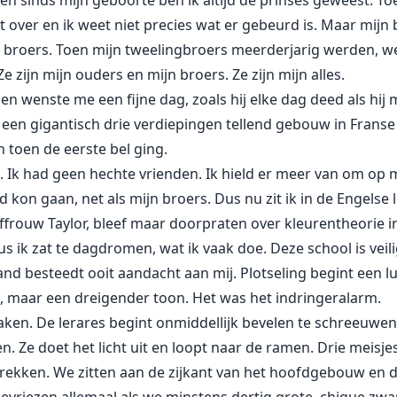
sinds mijn geboorte ben ik altijd de prinses geweest. Toe
t over en ik weet niet precies wat er gebeurd is. Maar mijn b
n broers. Toen mijn tweelingbroers meerderjarig werden, w
Ze zijn mijn ouders en mijn broers. Ze zijn mijn alles.
 wenste me een fijne dag, zoals hij elke dag deed als hij me
, een gigantisch drie verdiepingen tellend gebouw in Franse
 toen de eerste bel ging.
 Ik had geen hechte vrienden. Ik hield er meer van om op me
d kon gaan, net als mijn broers. Dus nu zit ik in de Engelse l
rouw Taylor, bleef maar doorpraten over kleurentheorie in
 ik zat te dagdromen, wat ik vaak doe. Deze school is veilig
nd besteedt ooit aandacht aan mij. Plotseling begint een lui
rm, maar een dreigender toon. Het was het indringeralarm.
aken. De lerares begint onmiddellijk bevelen te schreeuwen.
n. Ze doet het licht uit en loopt naar de ramen. Drie meisje
rekken. We zitten aan de zijkant van het hoofdgebouw en d