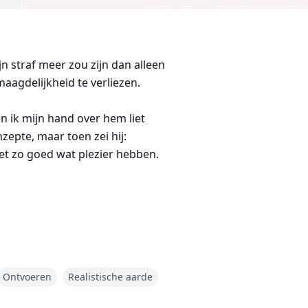
jn straf meer zou zijn dan alleen
maagdelijkheid te verliezen.
en ik mijn hand over hem liet
nzepte, maar toen zei hij:
 net zo goed wat plezier hebben.
was. Ze leidde een veilig, saai
 Amerika's en zijn twee zonen.
Ontvoeren
Realistische aarde
ie, en naar een school gestuurd