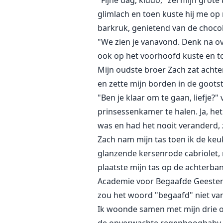
"Fijne dag, kiddo," zei mijn grot
glimlach en toen kuste hij me op 
barkruk, genietend van de choco
"We zien je vanavond. Denk na over
ook op het voorhoofd kuste en toe
Mijn oudste broer Zach zat achter
en zette mijn borden in de goots
"Ben je klaar om te gaan, liefje?"
prinsessenkamer te halen. Ja, het 
was en had het nooit veranderd, z
Zach nam mijn tas toen ik de keuk
glanzende kersenrode cabriolet, 
plaatste mijn tas op de achterb
Academie voor Begaafde Geesten.
zou het woord "begaafd" niet van 
Ik woonde samen met mijn drie oud