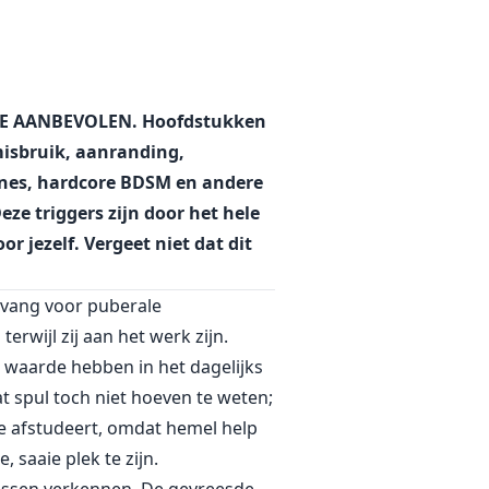
and is te vertrouwen. De wereld
r diepste fantasieën, of zal ze
 Sophie lijkt het middelpunt van
E AANBEVOLEN. Hoofdstukken
misbruik, aanranding,
cènes, hardcore BDSM en andere
ze triggers zijn door het hele
 jezelf. Vergeet niet dat dit
opvang voor puberale
wijl zij aan het werk zijn.
 waarde hebben in het dagelijks
 spul toch niet hoeven te weten;
 je afstudeert, omdat hemel help
 saaie plek te zijn.