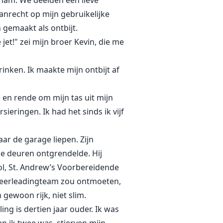
n nam. We deelden een lieve
aanrecht op mijn gebruikelijke
gemaakt als ontbijt.
jet!" zei mijn broer Kevin, die me
rinken. Ik maakte mijn ontbijt af
te en rende om mijn tas uit mijn
ieringen. Ik had het sinds ik vijf
ar de garage liepen. Zijn
de deuren ontgrendelde. Hij
ol, St. Andrew’s Voorbereidende
cheerleadingteam zou ontmoeten,
gewoon rijk, niet slim.
ng is dertien jaar ouder. Ik was