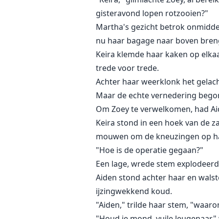
gisteravond lopen rotzooien?"
Martha's gezicht betrok onmiddelli
nu haar bagage naar boven bren
Keira klemde haar kaken op elkaa
trede voor trede.
Achter haar weerklonk het gelac
Maar de echte vernedering begon 
Om Zoey te verwelkomen, had Aid
Keira stond in een hoek van de 
mouwen om de kneuzingen op haa
"Hoe is de operatie gegaan?"
Een lage, wrede stem explodeerde
Aiden stond achter haar en wals
ijzingwekkend koud.
"Aiden," trilde haar stem, "waaro
"Houd je mond, vuile leugenaar,"