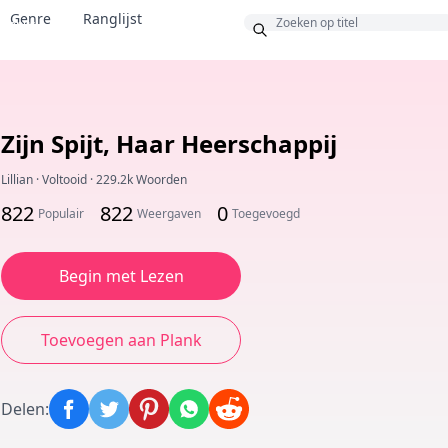
Genre
Ranglijst
Bonus
Zijn Spijt, Haar Heerschappij
Lillian
·
Voltooid
·
229.2k Woorden
822
822
0
Populair
Weergaven
Toegevoegd
Begin met Lezen
Toevoegen aan Plank
Delen
: