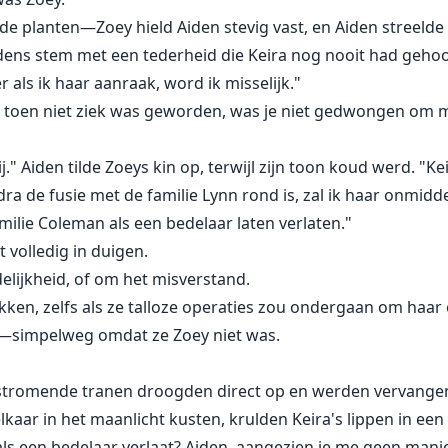
de planten—Zoey hield Aiden stevig vast, en Aiden streelde 
idens stem met een tederheid die Keira nog nooit had geho
 als ik haar aanraak, word ik misselijk."
 ik toen niet ziek was geworden, was je niet gedwongen om 
ij." Aiden tilde Zoeys kin op, terwijl zijn toon koud werd. "Ke
dra de fusie met de familie Lynn rond is, zal ik haar onmidd
milie Coleman als een bedelaar laten verlaten."
 volledig in duigen.
lijkheid, of om het misverstand.
rukken, zelfs als ze talloze operaties zou ondergaan om haar
n—simpelweg omdat ze Zoey niet was.
 stromende tranen droogden direct op en werden vervangen
lkaar in het maanlicht kusten, krulden Keira's lippen in een
 als een bedelaar verlaat? Aiden, aangezien je me geen mani