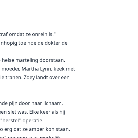
raf omdat ze onrein is."
anhopig toe hoe de dokter de
e helse marteling doorstaan.
a's moeder, Martha Lynn, keek met
ie tranen. Zoey landt over een
de pijn door haar lichaam.
n slet was. Elke keer als hij
herstel"-operatie.
zo erg dat ze amper kon staan.
ep" noemen, was werkelijk