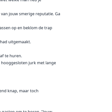
et van jouw smerige reputatie. Ga
 tassen op en beklom de trap
 had uitgemaakt.
f te huren.
n hooggesloten jurk met lange
mend knap, maar toch
en gasten om te horen. "Jouw