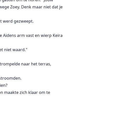
nwege Zoey. Denk maar niet dat je
kt werd gezweept.
te Aidens arm vast en wierp Keira
et niet waard."
strompelde naar het terras,
t stroomden.
ien?
n maakte zich klaar om te