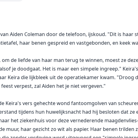
an Aiden Coleman door de telefoon, ijskoud. "Dit is haar st
atietafel, haar benen gespreid en vastgebonden, en keek w
, om de liefde van haar man terug te winnen, moest ze dez
 alsof je doodgaat. Het is maar een simpele ingreep." Keir
aar Keira die lijkbleek uit de operatiekamer kwam. "Droog d
t feest verpest, zal Aiden het je niet vergeven."
rde Keira's vers gehechte wond fantoomgolven van scheuren
stand tijdens hun huwelijksnacht had hij besloten dat ze ee
naar het ziekenhuis voor deze vernederende maagdenvlies-"
e muur, haar gezicht zo wit als papier. Haar benen trilden 
 die zonder verdoving werd uitgevoerd een "simpele ingre