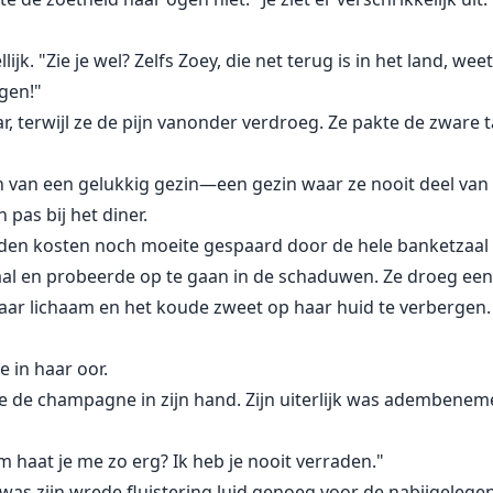
jk. "Zie je wel? Zelfs Zoey, die net terug is in het land, we
gen!"
r, terwijl ze de pijn vanonder verdroeg. Ze pakte de zware
h van een gelukkig gezin—een gezin waar ze nooit deel van
pas bij het diner.
en kosten noch moeite gespaard door de hele banketzaal a
zaal en probeerde op te gaan in de schaduwen. Ze droeg ee
r lichaam en het koude zweet op haar huid te verbergen.
 in haar oor.
te de champagne in zijn hand. Zijn uiterlijk was adembene
m haat je me zo erg? Ik heb je nooit verraden."
 was zijn wrede fluistering luid genoeg voor de nabijgeleg