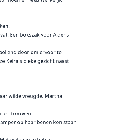
kken.
 vat. Een bokszak voor Aidens
 bellend door om ervoor te
e Keira's bleke gezicht naast
aar wilde vreugde. Martha
illen trouwen.
ie amper op haar benen kon staan
t. Met welke man heb je