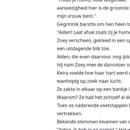
aanwezigheid hier is de grootste 
mijn vrouw bent."
Gegrinnik barstte om hen heen lo
"Aiden! Laat afval zoals zij je hu
Zoey verscheen, gekleed in een sp
een uitdagende blik toe.
Aiden, die even daarvoor nog ijsk
Hij nam Zoey mee de dansvloer op
Keira voelde hoe haar hart werd d
wanhopig op zoek naar lucht.
Ze zakte in elkaar op een bankje 
Waarom? Ze had het zichzelf al d
Toen ze naderende voetstappen h
vertrekken.
Bekende stemmen kwamen van de
"Aiden, ik heb je zo gemist." Het 