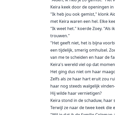
Keira keek door de openingen in 
"Ik heb jou ook gemist," klonk A
met Keira waren een hel. Elke keer
"Ik weet het." koerde Zoey. "Als
trouwen."
"Het geeft niet, het is bijna voorb
een tijdelijk, smerig omhulsel. Zo
van me te scheiden en haar de fa
Keira's wereld viel op dat moment
Het ging dus niet om haar maagde
Zelfs als ze haar hart eruit zou 
haar nog steeds walgelijk vinde
Hij wilde haar vernietigen?
Keira stond in de schaduw, haar
Terwijl ze naar de twee keek die e
"Wil je dat ik de familie Coleman