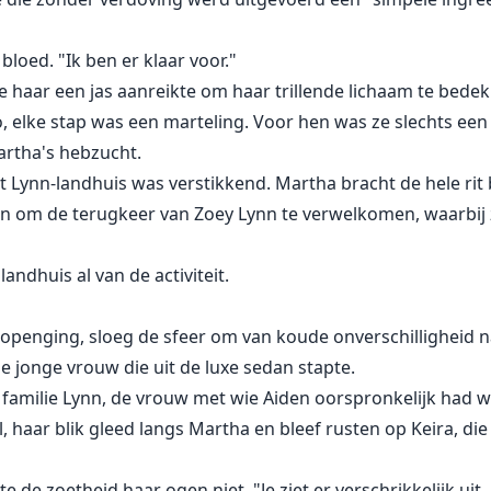
bloed. "Ik ben er klaar voor."
e haar een jas aanreikte om haar trillende lichaam te bede
, elke stap was een marteling. Voor hen was ze slechts een
artha's hebzucht.
et Lynn-landhuis was verstikkend. Martha bracht de hele rit
 om de terugkeer van Zoey Lynn te verwelkomen, waarbij z
ndhuis al van de activiteit.
penging, sloeg de sfeer om van koude onverschilligheid n
 jonge vrouw die uit de luxe sedan stapte.
e familie Lynn, de vrouw met wie Aiden oorspronkelijk had w
l, haar blik gleed langs Martha en bleef rusten op Keira, d
kte de zoetheid haar ogen niet. "Je ziet er verschrikkelijk ui