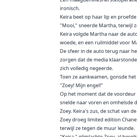
ironisch.
Keira beet op haar lip en proefde 
"Mooi," sneerde Martha, terwijl z
Keira volgde Martha naar de auto
woede, en een ruilmiddel voor M
De sfeer in de auto terug naar h
zorgen dat de media klaarstonden
zich volledig negeerde.
Toen ze aankwamen, gonsde het la
"Zoey! Mijn engel!"
Op het moment dat de voordeur o
snelde naar voren en omhelsde de
Zoey. Keira's zus, de schat van d
Zoey droeg limited edition Chane
terwijl ze tegen de muur leunde.
"Keira," glimlachte Zoey, al berei