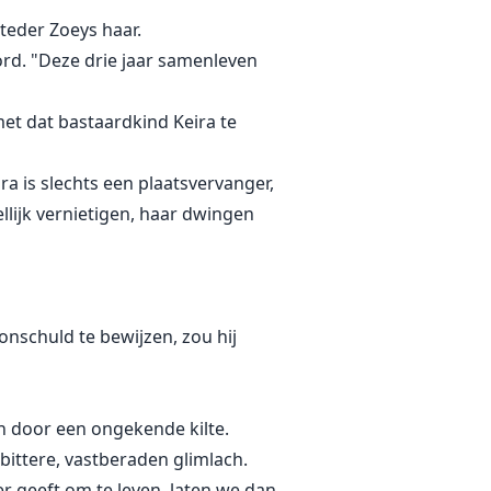
teder Zoeys haar.
ord. "Deze drie jaar samenleven
met dat bastaardkind Keira te
ira is slechts een plaatsvervanger,
ellijk vernietigen, haar dwingen
 onschuld te bewijzen, zou hij
 door een ongekende kilte.
 bittere, vastberaden glimlach.
er geeft om te leven, laten we dan