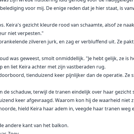
belediging voor mij. De enige reden dat je hier staat, is va
s. Keira's gezicht kleurde rood van schaamte, alsof ze naa
meur niet verpesten."
rankelende zilveren jurk, en zag er verbluffend uit. Ze pak
oud was geweest, smolt onmiddellijk. "Je hebt gelijk, ze is h
 en liet Keira achter met zijn vastberaden rug.
oorboord, tienduizend keer pijnlijker dan de operatie. Ze 
in de schaduw, terwijl de tranen eindelijk over haar gezich
uizend keer afgevraagd. Waarom kon hij de waarheid niet z
oorde, hield Keira haar adem in, veegde haar tranen weg e
 andere kant van het balkon.
was Zoey.