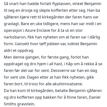
farens uventede bortgang? Konfrontert med hennes
Så snart han hadde forlatt flyplassen, vinket Benjamin
misforståelser, hvilken vei skal Benjamin velge? Dette
til seg en drosje og slepte kofferten etter seg. Han ba
dilemmaet krever dyp ettertanke fra ham.
sjåføren kjøre rett til kirkegården der faren hans var
gravlagt. Bare en uke tidligere, mens han var midt i en
operasjon i Azure Enclave for å ta ut en stor
narkobaron, fikk han nyheten om at faren var i dårlig
form. Uansett hvor tøff jobben var, sviktet Benjamin
aldri et oppdrag.
Men denne gangen, for første gang, forlot han
oppdraget og dro hjem i all hast, i håp om å rekke å se
faren før det var for sent. Dessverre var han en dag
for sent ute. Dagen etter at han fikk nyheten, gikk
faren bort, til tross for alle akuttinnsatsene.
Da han kom til kirkegården, betalte Benjamin sjåføren
og dro kofferten opp bakken for å finne faren, Daniel
Smiths gravstein.