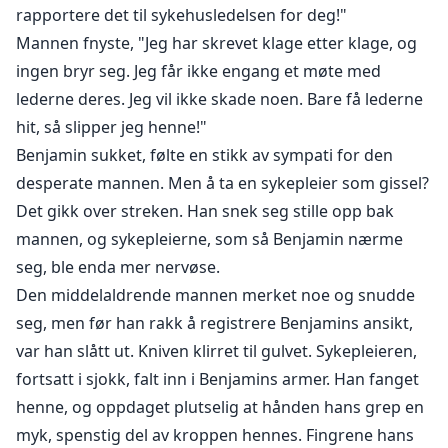
rapportere det til sykehusledelsen for deg!"
Mannen fnyste, "Jeg har skrevet klage etter klage, og
ingen bryr seg. Jeg får ikke engang et møte med
lederne deres. Jeg vil ikke skade noen. Bare få lederne
hit, så slipper jeg henne!"
Benjamin sukket, følte en stikk av sympati for den
desperate mannen. Men å ta en sykepleier som gissel?
Det gikk over streken. Han snek seg stille opp bak
mannen, og sykepleierne, som så Benjamin nærme
seg, ble enda mer nervøse.
Den middelaldrende mannen merket noe og snudde
seg, men før han rakk å registrere Benjamins ansikt,
var han slått ut. Kniven klirret til gulvet. Sykepleieren,
fortsatt i sjokk, falt inn i Benjamins armer. Han fanget
henne, og oppdaget plutselig at hånden hans grep en
myk, spenstig del av kroppen hennes. Fingrene hans