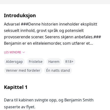
Introduksjon
Advarsel ###Denne historien inneholder eksplisitt
seksuelt innhold, grovt språk og potensielt
provoserende scener. Seerens skjønn anbefales.###
Benjamin er en eliteleiemorder, som utfører et
topphemmelig oppdrag midt i krigens kaos, et
LES MINDRE
oppdrag som symboliserer den høyeste ære for
Aldersgap
Fristelse
Harem
R18+
enhver leiemorder. Men under et kritisk øyeblikk av
oppdraget, mottar Benjamin en telefon hjemmefra—
Venner med fordeler
Én natts stand
faren hans har dødd under mystiske omstendigheter,
innhyllet i en enorm hemmelighet. Han skynder seg
Kapittel
1
hjem for å undersøke farens død, og blir forbløffet
over å oppdage at hans første hinder er en forførende
Døra til kabinen svingte opp, og Benjamin Smith
kvinne han nå må kalle 'stemor.' Kan denne vakre,
spaserte av flyet.
sensuelle og ungdommelige stemoren være knyttet til