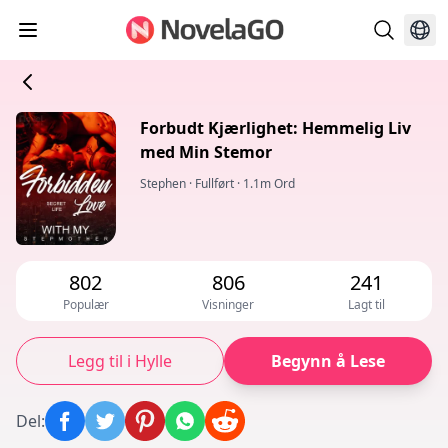
Forbudt Kjærlighet: Hemmelig Liv
med Min Stemor
Stephen
·
Fullført
·
1.1m Ord
802
806
241
Populær
Visninger
Lagt til
Legg til i Hylle
Begynn å Lese
Del
: