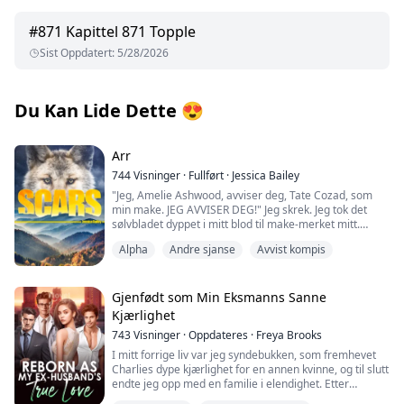
#
871
Kapittel 871 Topple
Sist Oppdatert
:
5/28/2026
Du Kan Lide Dette
😍
Arr
744
Visninger
·
Fullført
·
Jessica Bailey
"Jeg, Amelie Ashwood, avviser deg, Tate Cozad, som
min make. JEG AVVISER DEG!" Jeg skrek. Jeg tok det
sølvbladet dyppet i mitt blod til make-merket mitt.
Amelie ønsket bare å leve et enkelt liv utenfor
Alpha
Andre sjanse
Avvist kompis
rampelyset fra sin Alfa-blodlinje. Hun følte at hun
hadde det da hun fant sin første make. Etter år
sammen, viste det seg at maken hennes ikke var den
mannen han utga seg for å være. Amelie ble tvunget til
Gjenfødt som Min Eksmanns Sanne
å utføre Avvisningsritualet for å sette seg selv fri.
Kjærlighet
Friheten hennes kom med en pris, en stygg svart arr.
743
Visninger
·
Oppdateres
·
Freya Brooks
"Ingenting! Det er ingenting! Bring henne tilbake!" Jeg
I mitt forrige liv var jeg syndebukken, som fremhevet
skrek med hele mitt vesen. Jeg visste det før han sa
Charlies dype kjærlighet for en annen kvinne, og til slutt
noe. Jeg følte henne i hjertet mitt si farvel og slippe
endte jeg opp med en familie i elendighet. Etter
taket. I det øyeblikket strålte en ufattelig smerte til
gjenfødelsen bestemte jeg meg for å gi slipp, og ventet