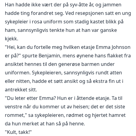
Han hadde ikke vært der på syv-åtte år, og jammen
hadde ting forandret seg. Ved resepsjonen satt en ung
sykepleier i rosa uniform som stadig kastet blikk på
ham, sannsynligvis tenkte hun at han var ganske
kjekk.
"Hei, kan du fortelle meg hvilken etasje Emma Johnson
er på?" spurte Benjamin, mens øynene hans flakket fra
ansiktet hennes til den generøse barmen under
uniformen. Sykepleieren, sannsynligvis rundt atten
eller nitten, hadde et søtt ansikt og så ekstra fin ut i
antrekket sitt.
"Du leter etter Emma? Hun er i åttende etasje. Ta til
venstre når du kommer ut av heisen; det er det siste
rommet," sa sykepleieren, rødmet og hjertet hamret
da hun merket at han så på henne.
"Kult, takk!"