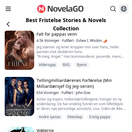
Best Fristelse Stories & Novels
Collection
Falt for pappas venn
4.5k
Visninger
·
Fullført
·
Esliee I. Wisdon 🌶
Jeg stønner og lener kroppen min over hans, hviler
pannen mot skulderen hans.
"Ri meg, Angel." Han kommanderer, pesende, mens
han guider hoftene mine.
Aldersgap
BXG
Byens
"Sett den inn i meg, vær så snill..." Jeg ber, biter ham i
skulderen, prøver å kontrollere den behagelige følelsen
som tar over kroppen min mer intenst enn noen
orgasme jeg har følt alene. Han bare gnir pikken sin
Tvillingmilliardærenes Forførelse (Min
mot meg, og følelsen er bedre enn n...
Milliardærsjef Og Jeg-serien)
654
Visninger
·
Fullført
·
John Doe
Asher og Aspen, milliardærtvillingene, trenger en ny
underdanig. De har endelig funnet en som tilfeldigvis
er deres nye personlige assistent, Lisa. Siden de ikke vil
skremme henne bort ved å være for direkte, bestemte
Andre sjanse
Ekteskap
Enslig pappa
de seg for å forføre henne til å akseptere å bli deres
underdanige.
Vokterne