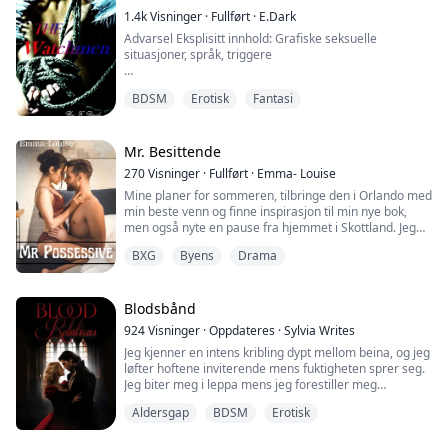
1.4k
Visninger
·
Fullført
·
E.Dark
Advarsel Eksplisitt innhold: Grafiske seksuelle
situasjoner, språk, triggere
Nytt sted, nytt liv, alt nytt...
BDSM
Erotisk
Fantasi
Elicia Dewalt, en foreldreløs jente fra Texas uten noen
tilknytninger. Hun begynner å oppdage at hennes
"drømmeliv" raskt sporer av med merkelige hendelser,
og det ser alltid ut til å lede tilbake til de fire kjekke
Mr. Besittende
guttene på klubben hennes første natt i London.
270
Visninger
·
Fullført
·
Emma- Louise
Mine planer for sommeren, tilbringe den i Orlando med
Hva skjer når hele hen...
min beste venn og finne inspirasjon til min nye bok,
men også nyte en pause fra hjemmet i Skottland. Jeg
hadde aldri planlagt å møte noen fordi jeg ikke er i en
BXG
Byens
Drama
situasjon hvor jeg vil involvere meg med noen, og så
dukker han opp! Min beste venns sjef. En mann som
mange begjærer, men som bare gir sin
oppmerksomhet til noen få utvalgte. En mann m...
Blodsbånd
924
Visninger
·
Oppdateres
·
Sylvia Writes
Jeg kjenner en intens kribling dypt mellom beina, og jeg
løfter hoftene inviterende mens fuktigheten sprer seg.
Jeg biter meg i leppa mens jeg forestiller meg
Aleksandr som glir sin lange, kalde tunge inn i min
Aldersgap
BDSM
Erotisk
varme, våte fitte, utforsker de stramme rosa foldene
mens han slikker meg. Brystvortene mine stivner under