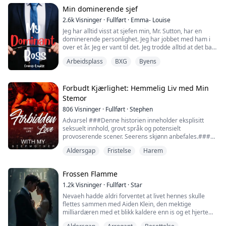
det silkeaktige stoffet på nattkjolen mens varmen
skyller gjennom meg, en bølge av...
Min dominerende sjef
2.6k
Visninger
·
Fullført
·
Emma- Louise
Jeg har alltid visst at sjefen min, Mr. Sutton, har en
dominerende personlighet. Jeg har jobbet med ham i
over et år. Jeg er vant til det. Jeg trodde alltid at det bare
var forretningsmessig fordi han måtte være slik, men
Arbeidsplass
BXG
Byens
jeg lærte snart at det er mer enn det.
Mr. Sutton og jeg har ikke hatt noe annet enn et
arbeidsforhold. Han sjefet rundt, og jeg lyttet. Men alt
Forbudt Kjærlighet: Hemmelig Liv med Min
dette er i ferd med å endre seg....
Stemor
806
Visninger
·
Fullført
·
Stephen
Advarsel ###Denne historien inneholder eksplisitt
seksuelt innhold, grovt språk og potensielt
provoserende scener. Seerens skjønn anbefales.###
Benjamin er en eliteleiemorder, som utfører et
Aldersgap
Fristelse
Harem
topphemmelig oppdrag midt i krigens kaos, et oppdrag
som symboliserer den høyeste ære for enhver
leiemorder. Men under et kritisk øyeblikk av oppdraget,
Frossen Flamme
mottar Benjamin en telefon hjemmefra—faren hans
har dødd...
1.2k
Visninger
·
Fullført
·
Star
Nevaeh hadde aldri forventet at livet hennes skulle
flettes sammen med Aiden Klein, den mektige
milliardæren med et blikk kaldere enn is og et hjerte
som for lengst hadde frosset. Verden så på ham som