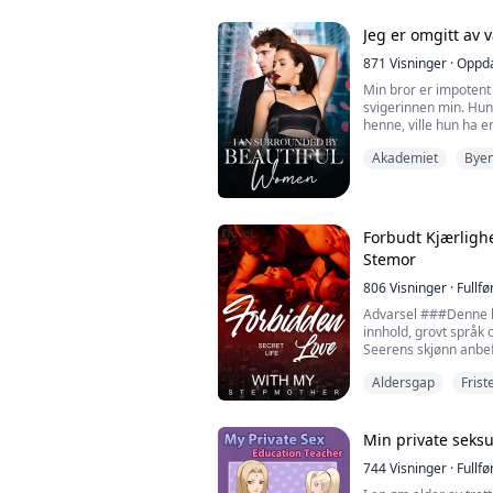
sjef. Med henne som.
Jeg er omgitt av 
871
Visninger
·
Oppda
Min bror er impotent o
svigerinnen min. Hun s
henne, ville hun ha e
til min overraskelse f
Akademiet
Bye
ham og svigerinnen m
Forbudt Kjærligh
Stemor
806
Visninger
·
Fullfø
Advarsel ###Denne hi
innhold, grovt språk 
Seerens skjønn anbe
Benjamin er en elitel
Aldersgap
Frist
topphemmelig oppdrag
som symboliserer den
Men under et kritisk 
Benjamin en telefon
Min private seks
744
Visninger
·
Fullfø