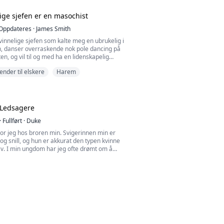
ige sjefen er en masochist
Oppdateres
·
James Smith
innelige sjefen som kalte meg en ubrukelig i
n, danser overraskende nok pole dancing på
en, og vil til og med ha en lidenskapelig
ovsstund med meg!
iender til elskere
Harem
 Ledsagere
·
Fullført
·
Duke
or jeg hos broren min. Svigerinnen min er
 og snill, og hun er akkurat den typen kvinne
 av. I min ungdom har jeg ofte drømt om å
 henne. Vel vitende om hvor galt dette er,
 å unngå henne så mye som mulig. Til min
else oppdaget jeg at broren min er impotent,
 hatt et ekteskapelig forhold på lenge. Hun