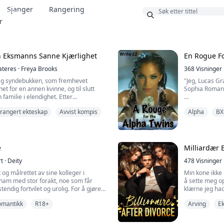
Sjanger
Rangering
Bonus
r
n Eksmanns Sanne Kjærlighet
En Rogue Fo
teres
·
Freya Brooks
368
Visninger
r jeg syndebukken, som fremhevet
"Jeg, Lucas Gr
et for en annen kvinne, og til slutt
Sophia Roman,
familie i elendighet. Etter
 jeg meg for å gi slipp, og ventet på
rangert ekteskap
Avvist kompis
Alpha
BX
e om skilsmisse. Men utviklingen av
Sophia ble utst
merkelig, hvordan kan en mann som
senere enn hun
t forrige liv komme tilbake med jevne
livet hennes, 
eventyr.
e
Milliardær E
To dager etter
rt
·
Deity
angrepet av e
478
Visninger
t og målrettet av sine kolleger i
Min kone ikke
 ham med stor forakt, noe som får
å sette meg o
stendig fortvilet og urolig. For å gjøre
klærne jeg had
niserer hans overordnede ham
den mystiske
omantikk
R18+
Arving
E
erligere destabiliserer hans
hjulpet henne 
tand. Men han oppdaget ved en
til og med en 
t hemmelighet om sin vakre kvinnelige
Fylt med dyp a