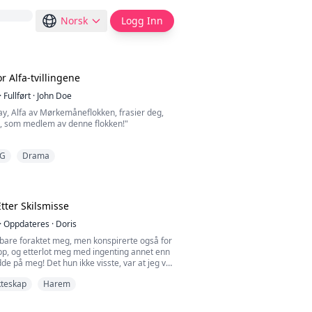
Norsk
Logg Inn
r Alfa-tvillingene
·
Fullført
·
John Doe
ay, Alfa av Mørkemåneflokken, frasier deg,
 som medlem av denne flokken!"
G
Drama
øtt av flokken sin fordi hun skiftet fire år
 skulle. Sophia trodde at det var slutten på
uten å vite at det var begynnelsen på et stort
tter Skilsmisse
 at Sophia ble en ensom ulv, ble hun
ldre ensomme ulver, men b...
·
Oppdateres
·
Doris
 bare foraktet meg, men konspirerte også for
pp, og etterlot meg med ingenting annet enn
de på meg! Det hun ikke visste, var at jeg var
 hovedpersonen som i hemmelighet hadde
kteskap
Harem
de siste tre årene. Etter skilsmissen arvet jeg
enorm formue på hundre milliarder dollar!
nger da hun fikk vite sannheten, knelte h...