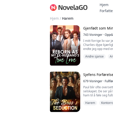
Hjem
Forfatte
Hjem
/
Harem
Gjenfødt som Mi
743
Visninger
·
Oppda
I mitt forrige liv va
Charlies dype kjærligh
endte jeg opp med en 
gjenfødelsen bestemte
Andre sjanse
Ar
at Peiheng skulle søk
situasjonen er litt 
knapt kom hjem i mit
mellomrom?...
Sjefens Forførels
679
Visninger
·
Fullfø
Paul blir ofte overset
selskapet. De ser på
ham til å føle seg full
vondt verre, antago
Harem
Kontorr
konstant, noe som ytt
følelsesmessige tils
tilfeldighet en skjul