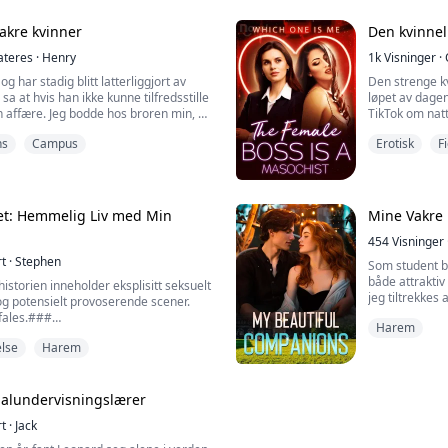
..
vakre kvinner
Den kvinnel
teres
·
Henry
1k
Visninger
·
g har stadig blitt latterliggjort av
Den strenge kv
a at hvis han ikke kunne tilfredsstille
løpet av dage
n affære. Jeg bodde hos broren min, og
TikTok om natt
oreslo han en kveld at jeg skulle hjelpe
utendørs elsk
ns
Campus
Erotisk
F
in med å få et barn.
et: Hemmelig Liv med Min
Mine Vakre
454
Visninger
rt
·
Stephen
Som student b
både attraktiv
storien inneholder eksplisitt seksuelt
jeg tiltrekkes
og potensielt provoserende scener.
være intim med
fales.###
Harem
har jeg prøvd
eiemorder, som utfører et
store overrask
else
Harem
 midt i krigens kaos, et oppdrag
og de har ikke
 høyeste ære for enhver leiemorder.
ø...
øyeblikk av oppdraget, mottar
 hjemmefra—faren hans har dødd...
ualundervisningslærer
rt
·
Jack