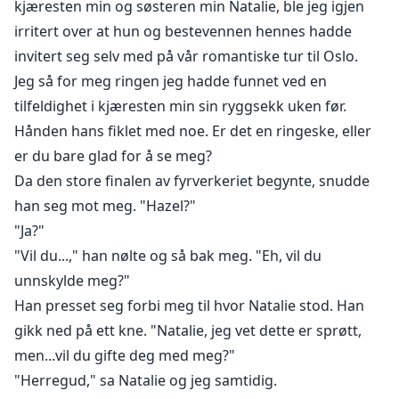
kjæresten min og søsteren min Natalie, ble jeg igjen
irritert over at hun og bestevennen hennes hadde
invitert seg selv med på vår romantiske tur til Oslo.
Jeg så for meg ringen jeg hadde funnet ved en
tilfeldighet i kjæresten min sin ryggsekk uken før.
Hånden hans fiklet med noe. Er det en ringeske, eller
er du bare glad for å se meg?
Da den store finalen av fyrverkeriet begynte, snudde
han seg mot meg. "Hazel?"
"Ja?"
"Vil du...," han nølte og så bak meg. "Eh, vil du
unnskylde meg?"
Han presset seg forbi meg til hvor Natalie stod. Han
gikk ned på ett kne. "Natalie, jeg vet dette er sprøtt,
men...vil du gifte deg med meg?"
"Herregud," sa Natalie og jeg samtidig.