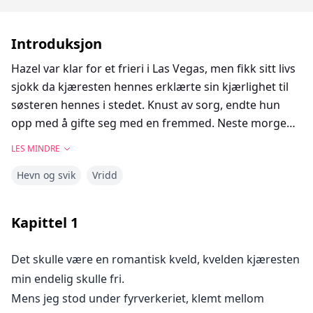
Introduksjon
Hazel var klar for et frieri i Las Vegas, men fikk sitt livs
sjokk da kjæresten hennes erklærte sin kjærlighet til
søsteren hennes i stedet. Knust av sorg, endte hun
opp med å gifte seg med en fremmed. Neste morgen
var ansiktet hans bare en uklar skikkelse.
LES MINDRE
Hevn og svik
Vridd
Tilbake på jobb, ble plottet tykkere da hun oppdaget at
den nye administrerende direktøren ikke var noen
ringere enn hennes mystiske Vegas-ektemann?! Nå må
Kapittel
1
Hazel finne ut hvordan hun skal navigere denne
uventede vendingen i både sitt personlige og
Det skulle være en romantisk kveld, kvelden kjæresten
profesjonelle liv ...
min endelig skulle fri.
Mens jeg stod under fyrverkeriet, klemt mellom