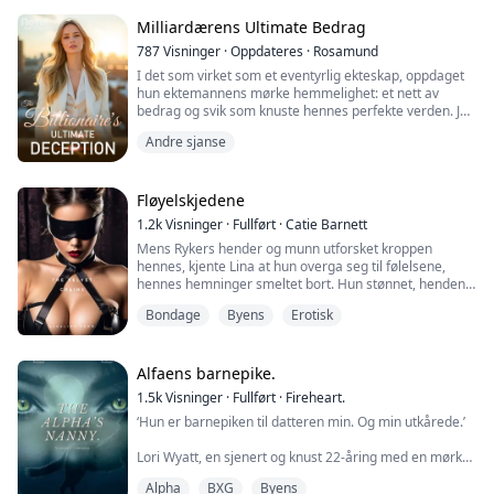
Milliardærens Ultimate Bedrag
787
Visninger
·
Oppdateres
·
Rosamund
I det som virket som et eventyrlig ekteskap, oppdaget
hun ektemannens mørke hemmelighet: et nett av
bedrag og svik som knuste hennes perfekte verden. Jo
dypere hun gravde, jo mer avslørte de grusomme
Andre sjanse
sannhetene en mann av utenkelig forræderi. Forrådt og
ydmyket finner hun ny styrke til å gjenvinne sitt liv og
sine eiendeler, fast bestemt på å forlate ham med
ingenting.
Fløyelskjedene
1.2k
Visninger
·
Fullført
·
Catie Barnett
Mens Rykers hender og munn utforsket kroppen
hennes, kjente Lina at hun overga seg til følelsene,
hennes hemninger smeltet bort. Hun stønnet, hendene
hennes grep om skuldrene hans, hoftene hennes
Bondage
Byens
Erotisk
instinktivt presset seg mot berøringen hans.
"Sånn ja, slipp deg løs, Lina," hvisket Ryker, pusten hans
varm mot huden hennes. "La meg vise deg nytelsen av
Alfaens barnepike.
underkastelse."
1.5k
Visninger
·
Fullført
·
Fireheart.
‘Hun er barnepiken til datteren min. Og min utkårede.’
Ryker plasserte henne på sengen, håndleddene hennes
var forsiktig bundet med fløyelslenker, kroppen hennes
Lori Wyatt, en sjenert og knust 22-åring med en mørk
eksponert og sårbar. Han kysset en sti nedover
fortid, får tilbudet om en livstid når hun blir spurt om å
kroppen hennes, tungen hans tegnet sirkler rundt
Alpha
BXG
Byens
være barnepike for en nyfødt som mistet moren sin