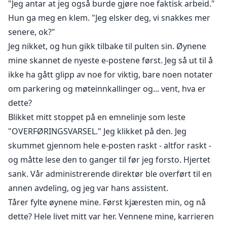
"Jeg antar at jeg også burde gjøre noe faktisk arbeid."
Hun ga meg en klem. "Jeg elsker deg, vi snakkes mer
senere, ok?"
Jeg nikket, og hun gikk tilbake til pulten sin. Øynene
mine skannet de nyeste e-postene først. Jeg så ut til å
ikke ha gått glipp av noe for viktig, bare noen notater
om parkering og møteinnkallinger og... vent, hva er
dette?
Blikket mitt stoppet på en emnelinje som leste
"OVERFØRINGSVARSEL." Jeg klikket på den. Jeg
skummet gjennom hele e-posten raskt - altfor raskt -
og måtte lese den to ganger til før jeg forsto. Hjertet
sank. Vår administrerende direktør ble overført til en
annen avdeling, og jeg var hans assistent.
Tårer fylte øynene mine. Først kjæresten min, og nå
dette? Hele livet mitt var her. Vennene mine, karrieren