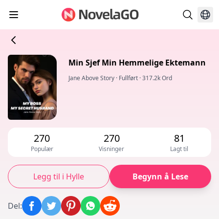
Min Sjef Min Hemmelige Ektemann
Jane Above Story
·
Fullført
·
317.2k Ord
270
270
81
Populær
Visninger
Lagt til
Legg til i Hylle
Begynn å Lese
Del
: