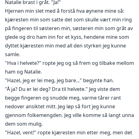
Natalie brast i gråt. "Ja!"
Hjernen min slet med å forstå hva øynene mine så:
kjæresten min som satte det som skulle vært min ring
på fingeren til søsteren min, søsteren min som gråt av
glede og dro ham inn for et kyss, hendene mine som
dyttet kjæresten min med all den styrken jeg kunne
samle.
"Hva i helvete?" ropte jeg og så frem og tilbake mellom
ham og Natalie.
"Hazel, jeg er lei meg, jeg bare..." begynte han.
"Å ja? Du er lei deg? Dra til helvete." Jeg viste dem
begge fingeren og snudde meg, varme tårer rant
nedover ansiktet mitt. Jeg løp så fort jeg kunne
gjennom folkemengden. Jeg ville komme så langt unna
dem som mulig.
"Hazel, vent!" ropte kjæresten min etter meg, men det