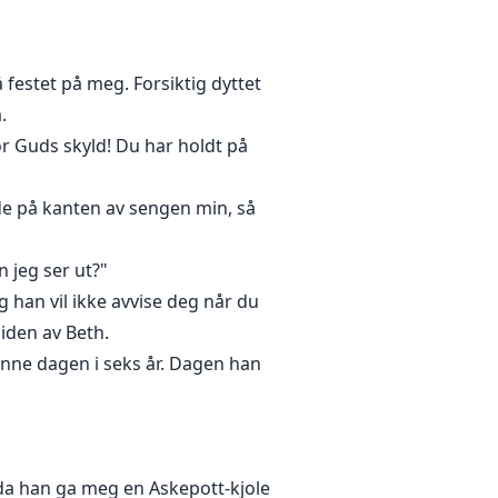
 gang oversvømmet henne, for å
noen gang unnslippe hans spill.
festet på meg. Forsiktig dyttet
.
r Guds skyld! Du har holdt på
de på kanten av sengen min, så
n jeg ser ut?"
Og han vil ikke avvise deg når du
iden av Beth.
nne dagen i seks år. Dagen han
 da han ga meg en Askepott-kjole