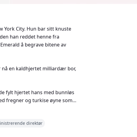
 York City. Hun bar sitt knuste
siden han reddet henne fra
 Emerald å begrave bitene av
 nå en kaldhjertet milliardær bor,
dde fylt hjertet hans med bunnløs
ed fregner og turkise øyne som
nistrerende direktør
illes Valencian spille sitt spill. Et