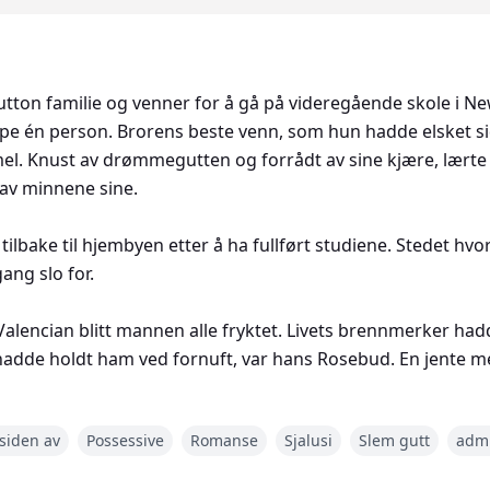
utton familie og venner for å gå på videregående skole i New
lippe én person. Brorens beste venn, som hun hadde elsket 
l. Knust av drømmegutten og forrådt av sine kjære, lærte
 av minnene sine.
lbake til hjembyen etter å ha fullført studiene. Stedet hvor
ng slo for.
 Valencian blitt mannen alle fryktet. Livets brennmerker ha
hadde holdt ham ved fornuft, var hans Rosebud. En jente m
Hans beste venns lillesøster.
 siden av
Possessive
Romanse
Sjalusi
Slem gutt
admi
lig er inne for å fange lyset sitt inn i sitt territorium, vil Ach