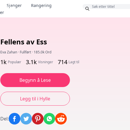
Sjanger
Rangering
Bonus
ter
Fellens av Ess
Eva Zahan
·
Fullført
·
185.0k Ord
1k
3.1k
714
Populær
Visninger
Lagt til
Begynn å Lese
Legg til i Hylle
Del
: