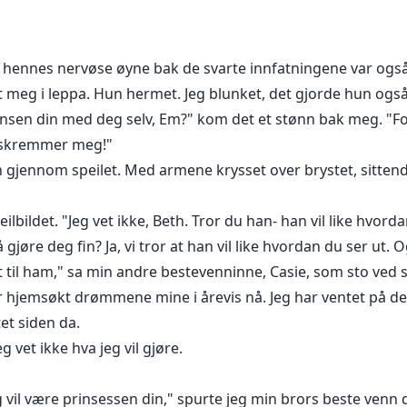
ene av kjærlighet og begjær, og sjarmen fra bølgen som en
l hun la djevelen lokke henne inn i sin felle? For ingen kunne 
g hennes nervøse øyne bak de svarte innfatningene var også 
llet kalles...
t meg i leppa. Hun hermet. Jeg blunket, det gjorde hun også
nsen din med deg selv, Em?" kom det et stønn bak meg. "Fo
u skremmer meg!"
 gjennom speilet. Med armene krysset over brystet, sitten
lbildet. "Jeg vet ikke, Beth. Tror du han- han vil like hvorda
å gjøre deg fin? Ja, vi tror at han vil like hvordan du ser ut. 
 til ham," sa min andre bestevenninne, Casie, som sto ved s
 hjemsøkt drømmene mine i årevis nå. Jeg har ventet på de
et siden da.
g vet ikke hva jeg vil gjøre.
g vil være prinsessen din," spurte jeg min brors beste venn