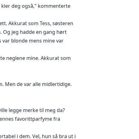
tte kler deg også," kommenterte
rett. Akkurat som Tess, søsteren
så. Og jeg hadde en gang hørt
es var blonde mens mine var
erte neglene mine. Akkurat som
m. Men de var alle midlertidige.
ille legge merke til meg da?
hennes favorittparfyme fra
tabel i dem. Vel, hun så bra ut i