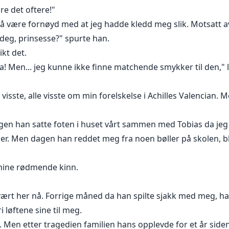
re det oftere!"
til å være fornøyd med at jeg hadde kledd meg slik. Motsatt a
l deg, prinsesse?" spurte han.
ikt det.
pa! Men... jeg kunne ikke finne matchende smykker til den," l
sste, alle visste om min forelskelse i Achilles Valencian. M
n han satte foten i huset vårt sammen med Tobias da jeg ba
er. Men dagen han reddet meg fra noen bøller på skolen, b
 mine rødmende kinn.
ært her nå. Forrige måned da han spilte sjakk med meg, ha
i løftene sine til meg.
 Men etter tragedien familien hans opplevde for et år siden