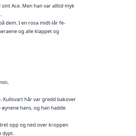
d sint Ace. Men han var alltid myk
.
 dem. I en rosa midt-lår fe-
ameraene og alle klappet og
min.
. Kullsvart hår var gredd bakover
re øynene hans, og han hadde
dret opp og ned over kroppen
 dypt.