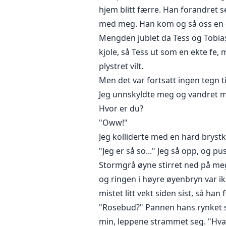
hjem blitt færre. Han forandret se
med meg. Han kom og så oss en ga
Mengden jublet da Tess og Tobia
kjole, så Tess ut som en ekte fe, 
plystret vilt.
Men det var fortsatt ingen tegn ti
Jeg unnskyldte meg og vandret må
Hvor er du?
"Oww!"
Jeg kolliderte med en hard brystk
"Jeg er så so..." Jeg så opp, og pus
Stormgrå øyne stirret ned på meg
og ringen i høyre øyenbryn var i
mistet litt vekt siden sist, så han 
"Rosebud?" Pannen hans rynket 
min, leppene strammet seg. "Hva