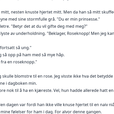
itt, nesten knuste hjertet mitt. Men da han så mitt skuff
øyne med sine stormfulle grå. "Du er min prinsesse."
uletre. "Betyr det at du vil gifte deg med meg?"
 lyste av underholdning. "Beklager, Roseknopp! Men jeg kan
 fortsatt så ung."
 Jeg så opp på ham med så mye håp.
 fra en roseknopp."
g skulle blomstre til en rose. Jeg visste ikke hva det betyd
ene i dagboken min.
tore nok til å ha en kjæreste. Vel, hun hadde allerede hatt en
en dagen var fordi han ikke ville knuse hjertet til en naiv 
ne mine følelser for ham i dag. For alvor denne gangen.