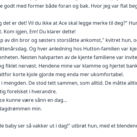
 godt med former både foran og bak. Hvor jeg var flat begg
 det er det! Vil du ikke at Ace skal legge merke til deg?" H
st. Kom igjen, Em! Du klarer dette!
lipp av din bror og søsters storslåtte ankomst," kvitret hun, 
ittenårsdag. Og hver anledning hos Hutton-familien var kjent
enheten. Nesten halvparten av de kjente familiene var inviter
eg og fiklet nervøst. Hendene mine var klamme og hjertet bank
ltfor korte kjole gjorde meg enda mer ukomfortabel.
 mengden. De stod tett sammen, som alltid. De måtte alltid
tig forelsket i hverandre.
ce kunne være sånn en dag...
dagdrømmen min.
lle baby ser så vakker ut i dag!" utbrøt hun, med et blenden