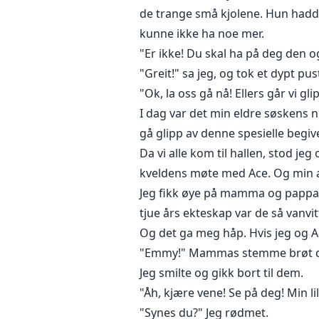
de trange små kjolene. Hun hadde
kunne ikke ha noe mer.
"Er ikke! Du skal ha på deg den og
"Greit!" sa jeg, og tok et dypt pu
"Ok, la oss gå nå! Ellers går vi g
I dag var det min eldre søskens n
gå glipp av denne spesielle begiv
Da vi alle kom til hallen, stod j
kveldens møte med Ace. Og min a
Jeg fikk øye på mamma og pappa i
tjue års ekteskap var de så vanvit
Og det ga meg håp. Hvis jeg og A
"Emmy!" Mammas stemme brøt 
Jeg smilte og gikk bort til dem.
"Åh, kjære vene! Se på deg! Min li
"Synes du?" Jeg rødmet.