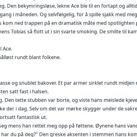
g. Den bekymringsløse, lekne Ace ble til en fortapt og allti
ng i måneden. Og selvfølgelig, for å spille sjakk med meg
s kom ned trappen på en dramatisk måte med spotlighten på
mens Tobias så flott ut i sin svarte smoking. De smilte til k
l Ace.
lløst rundt blant folkene.
asse og snublet bakover. Et par armer sirklet rundt midjen 
ten satt fast i halsen.
. Den tette stubben var borte, og viste hans meislede kjeve
kke der i dag. Selv om det var mørke skygger under de vak
fortsatt fantastisk ut.
seg mens han rettet meg opp på føttene. Øynene hans van
 har du på deg?" Den greske aksenten i stemmen hans kom