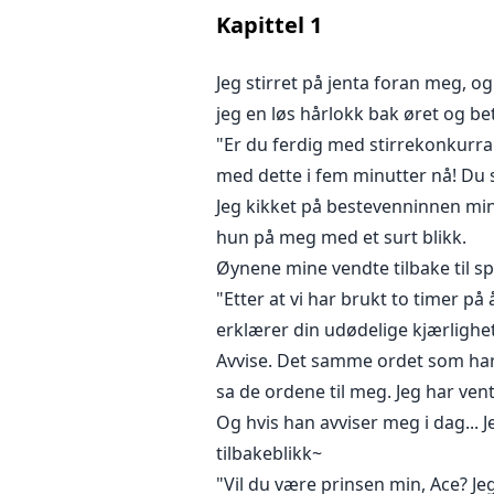
Kapittel
1
Vil Emerald klare å skille flamm
holde hjertet sitt trygt? Eller vi
Jeg stirret på jenta foran meg, o
Han får det han vil ha. Og dette spi
jeg en løs hårlokk bak øret og be
"Er du ferdig med stirrekonkurra
Aces felle.
med dette i fem minutter nå! D
Jeg kikket på bestevenninnen min
hun på meg med et surt blikk.
Øynene mine vendte tilbake til spei
"Etter at vi har brukt to timer på 
erklærer din udødelige kjærlighet
Avvise. Det samme ordet som har
sa de ordene til meg. Jeg har vent
Og hvis han avviser meg i dag... Je
tilbakeblikk~
"Vil du være prinsen min, Ace? Je