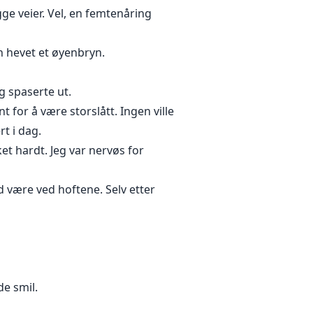
e veier. Vel, en femtenåring
un hevet et øyenbryn.
og spaserte ut.
 for å være storslått. Ingen ville
t i dag.
et hardt. Jeg var nervøs for
 være ved hoftene. Selv etter
de smil.