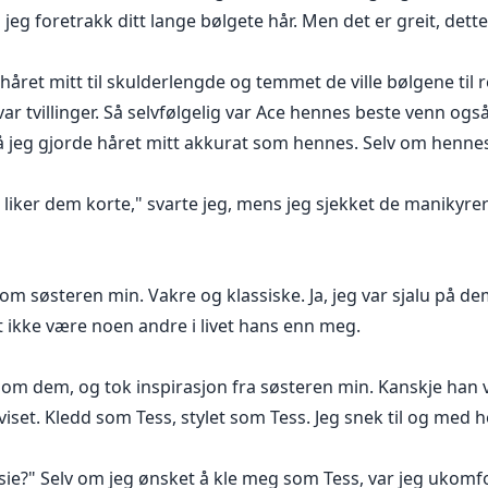
m jeg foretrakk ditt lange bølgete hår. Men det er greit, de
håret mitt til skulderlengde og temmet de ville bølgene til 
ar tvillinger. Så selvfølgelig var Ace hennes beste venn og
. Så jeg gjorde håret mitt akkurat som hennes. Selv om henn
 liker dem korte," svarte jeg, mens jeg sjekket de manikyr
om søsteren min. Vakre og klassiske. Ja, jeg var sjalu på de
et ikke være noen andre i livet hans enn meg.
om dem, og tok inspirasjon fra søsteren min. Kanskje han v
set. Kledd som Tess, stylet som Tess. Jeg snek til og med 
asie?" Selv om jeg ønsket å kle meg som Tess, var jeg ukomfor