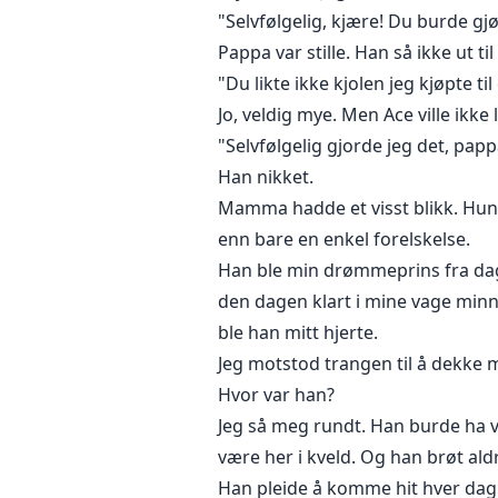
"Selvfølgelig, kjære! Du burde gjø
Pappa var stille. Han så ikke ut 
"Du likte ikke kjolen jeg kjøpte ti
Jo, veldig mye. Men Ace ville ikke l
"Selvfølgelig gjorde jeg det, pap
Han nikket.
Mamma hadde et visst blikk. Hun vi
enn bare en enkel forelskelse.
Han ble min drømmeprins fra dage
den dagen klart i mine vage minn
ble han mitt hjerte.
Jeg motstod trangen til å dekke
Hvor var han?
Jeg så meg rundt. Han burde ha v
være her i kveld. Og han brøt aldr
Han pleide å komme hit hver dag.