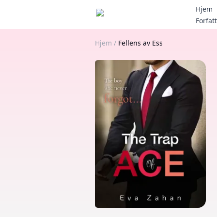
Hjem
Forfat
Hjem
/
Fellens av Ess