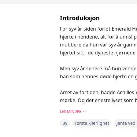
Introduksjon
For syv år siden forlot Emerald H
hjerte i hendene, alt for å unns
mobbere da hun var syv år gamme
hjertet sitt i de dypeste hjørnene
Men syv år senere må hun vende ti
han som hennes døde hjerte en ga
Arret av fortiden, hadde Achilles
mørke. Og det eneste lyset som 
han hadde beundret hele sitt liv. 
LES MINDRE
By
Første kjærlighet
Jenta ved
Etter år med avstand, når tiden ende
spill for å kreve det som er hans.