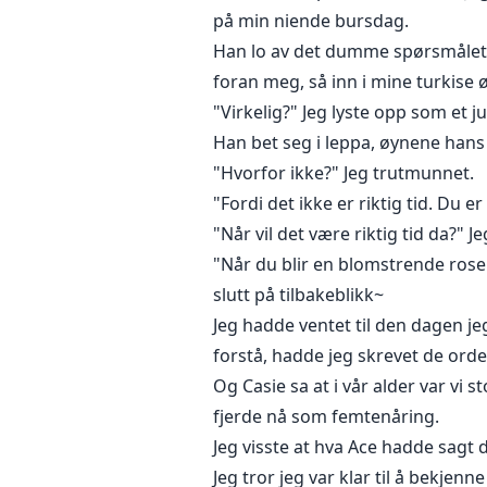
på min niende bursdag.
Han lo av det dumme spørsmålet m
foran meg, så inn i mine turkise 
"Virkelig?" Jeg lyste opp som et j
Han bet seg i leppa, øynene hans
"Hvorfor ikke?" Jeg trutmunnet.
"Fordi det ikke er riktig tid. Du er
"Når vil det være riktig tid da?"
"Når du blir en blomstrende rose
slutt på tilbakeblikk~
Jeg hadde ventet til den dagen je
forstå, hadde jeg skrevet de ord
Og Casie sa at i vår alder var vi s
fjerde nå som femtenåring.
Jeg visste at hva Ace hadde sagt d
Jeg tror jeg var klar til å bekjen