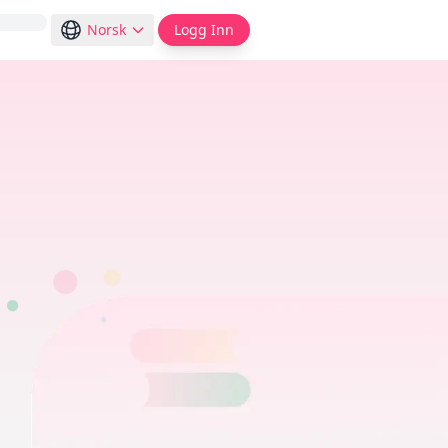
Norsk
Logg Inn