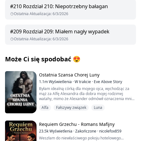
#
210
Rozdział 210: Niepotrzebny bałagan
Ostatnia Aktualizacja
:
6/3/2026
#
209
Rozdział 209: Miałem nagły wypadek
Ostatnia Aktualizacja
:
6/3/2026
Może Ci się spodobać
😍
Ostatnia Szansa Chorej Luny
1.1m
Wyświetlenia
·
W trakcie
·
Eve Above Story
Byłam idealną córką dla mojego ojca, wychodząc za
mąż za Alfę Alexandra dla dobra mojej rodzimej
watahy, mimo że Alexander odmówił oznaczenia mnie i
nalegał, że nasze małżeństwo to tylko kontrakt. Potem
Alfa
Fałszywy związek
Luna
stałam się idealną Luną dla mojego męża Alfy, wciąż
mając nadzieję, że pewnego dnia zdobędę jego uczucie
i staniemy się prawdziwym mężem i żoną.
Wszystko zmieniło się w dniu, kiedy dowiedziałam się,
Requiem Grzechu - Romans Mafijny
że moja wilczyca zapadła w stan uśpienia. Lekarz
23.5k
Wyświetlenia
·
Zakończone
·
nicolefox859
ostrzegł mnie, że jeśli nie oznaczę lub nie odrzucę
Weszłam do niewłaściwego pokoju hotelowego...
Alexandra w ciągu roku, umrę. Jednak ani mój mąż, ani