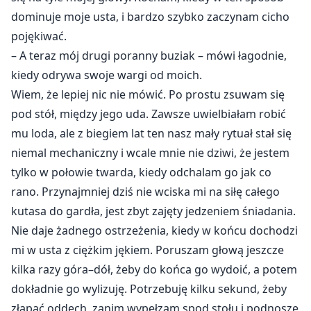
dominuje moje usta, i bardzo szybko zaczynam cicho
pojękiwać.
– A teraz mój drugi poranny buziak – mówi łagodnie,
kiedy odrywa swoje wargi od moich.
Wiem, że lepiej nic nie mówić. Po prostu zsuwam się
pod stół, między jego uda. Zawsze uwielbiałam robić
mu loda, ale z biegiem lat ten nasz mały rytuał stał się
niemal mechaniczny i wcale mnie nie dziwi, że jestem
tylko w połowie twarda, kiedy odchalam go jak co
rano. Przynajmniej dziś nie wciska mi na siłę całego
kutasa do gardła, jest zbyt zajęty jedzeniem śniadania.
Nie daje żadnego ostrzeżenia, kiedy w końcu dochodzi
mi w usta z ciężkim jękiem. Poruszam głową jeszcze
kilka razy góra–dół, żeby do końca go wydoić, a potem
dokładnie go wylizuję. Potrzebuję kilku sekund, żeby
złapać oddech, zanim wypełzam spod stołu i podnoszę