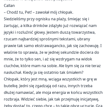
niewolnicę.
Callan
– Chodź tu, Pet! – zawołał mój chłopak.
Los sprawił jednak, że jego droga przecięła się z drogą
Siedzieliśmy przy ognisku na plaży, śmiejąc się i
właściciela największego gejowskiego klubu BDSM w
żartując, a kilka drinków zdążyło już rozwiązać nam
mieście – Gideona, Mistrza Doma. To właśnie on
języki i rozluźnić głowy. Jestem duszą towarzystwa,
pomógł Callanowi odkryć prawdziwy sens jego życia.
rzucam najbardziej sprośnymi tekstami, ubrany
prawie tak samo ekstrawagancko, jak się zachowuję. I
Czy Mistrz Dom okaże się dla niego wybawieniem i
właśnie to sprawia, że w jednej sekundzie dociera do
uwolni go od kajdan toksycznego, brutalnego byłego
mnie, że to tylko sen, i aż się wzdrygam na widok
chłopaka?
ciuchów, które mam na sobie. Ale bym się za nie teraz
nasłuchał. Kiedy ja się ostatnio tak śmiałem?
Chłopak, który jest mną, wciąga wszystkich w grę w
butelkę. Jedni się zgadzają od razu, innych trzeba
dłużej namawiać, ale moja energia w końcu wszystkich
rozbraja. Widzieć siebie, jak tak przejmuję inicjatywę,
żeby dostać to, czego chcę – to takie obce uczucie. Gra