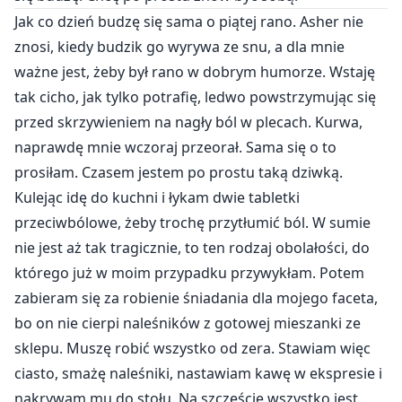
Jak co dzień budzę się sama o piątej rano. Asher nie
znosi, kiedy budzik go wyrywa ze snu, a dla mnie
ważne jest, żeby był rano w dobrym humorze. Wstaję
tak cicho, jak tylko potrafię, ledwo powstrzymując się
przed skrzywieniem na nagły ból w plecach. Kurwa,
naprawdę mnie wczoraj przeorał. Sama się o to
prosiłam. Czasem jestem po prostu taką dziwką.
Kulejąc idę do kuchni i łykam dwie tabletki
przeciwbólowe, żeby trochę przytłumić ból. W sumie
nie jest aż tak tragicznie, to ten rodzaj obolałości, do
którego już w moim przypadku przywykłam. Potem
zabieram się za robienie śniadania dla mojego faceta,
bo on nie cierpi naleśników z gotowej mieszanki ze
sklepu. Muszę robić wszystko od zera. Stawiam więc
ciasto, smażę naleśniki, nastawiam kawę w ekspresie i
nakrywam mu do stołu. Na szczęście wszystko jest