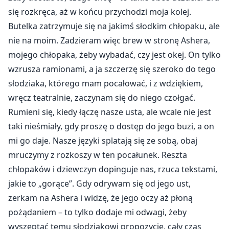
się rozkręca, aż w końcu przychodzi moja kolej.
Butelka zatrzymuje się na jakimś słodkim chłopaku, ale
nie na moim. Zadzieram więc brew w stronę Ashera,
mojego chłopaka, żeby wybadać, czy jest okej. On tylko
wzrusza ramionami, a ja szczerzę się szeroko do tego
słodziaka, którego mam pocałować, i z wdziękiem,
wręcz teatralnie, zaczynam się do niego czołgać.
Rumieni się, kiedy łączę nasze usta, ale wcale nie jest
taki nieśmiały, gdy proszę o dostęp do jego buzi, a on
mi go daje. Nasze języki splatają się ze sobą, obaj
mruczymy z rozkoszy w ten pocałunek. Reszta
chłopaków i dziewczyn dopinguje nas, rzuca tekstami,
jakie to „gorące”. Gdy odrywam się od jego ust,
zerkam na Ashera i widzę, że jego oczy aż płoną
pożądaniem – to tylko dodaje mi odwagi, żeby
wyszeptać temu słodziakowi propozycję, cały czas