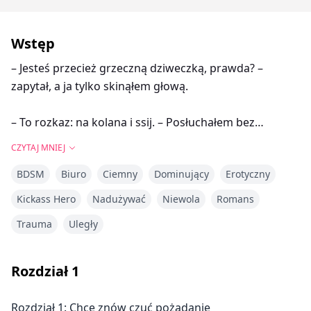
Wstęp
– Jesteś przecież grzeczną dziweczką, prawda? –
zapytał, a ja tylko skinąłem głową.
– To rozkaz: na kolana i ssij. – Posłuchałem bez
wahania, biorąc jego kutasa do ust.
CZYTAJ MNIEJ
BDSM
Biuro
Ciemny
Dominujący
Erotyczny
– No, dobry chłopczyk.
Kickass Hero
Nadużywać
Niewola
Romans
Trauma
Uległy
Callan, po tym jak rodzice wyrzucili go z domu, bo
okazał się gejem, znalazł schronienie w ramionach
swojego chłopaka. Szybko jednak to schronienie
Rozdział
1
zamieniło się w piekło. Chłopak zaczął go
wykorzystywać, gwałcić i traktować jak swoją osobistą
Rozdział 1: Chcę znów czuć pożądanie