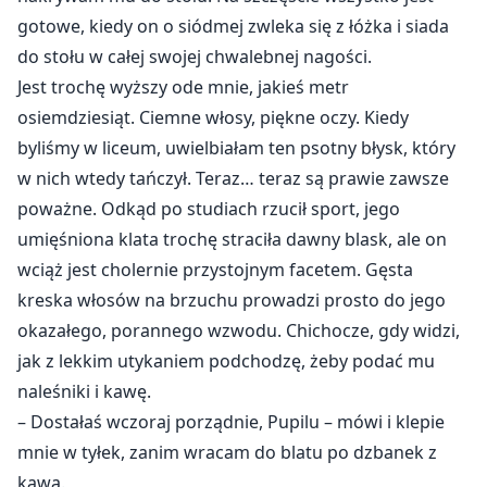
gotowe, kiedy on o siódmej zwleka się z łóżka i siada
do stołu w całej swojej chwalebnej nagości.
Jest trochę wyższy ode mnie, jakieś metr
osiemdziesiąt. Ciemne włosy, piękne oczy. Kiedy
byliśmy w liceum, uwielbiałam ten psotny błysk, który
w nich wtedy tańczył. Teraz… teraz są prawie zawsze
poważne. Odkąd po studiach rzucił sport, jego
umięśniona klata trochę straciła dawny blask, ale on
wciąż jest cholernie przystojnym facetem. Gęsta
kreska włosów na brzuchu prowadzi prosto do jego
okazałego, porannego wzwodu. Chichocze, gdy widzi,
jak z lekkim utykaniem podchodzę, żeby podać mu
naleśniki i kawę.
– Dostałaś wczoraj porządnie, Pupilu – mówi i klepie
mnie w tyłek, zanim wracam do blatu po dzbanek z
kawą.