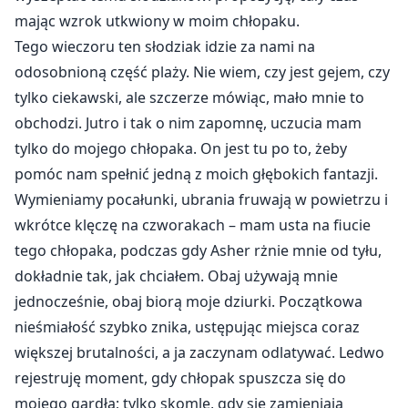
mając wzrok utkwiony w moim chłopaku.
Tego wieczoru ten słodziak idzie za nami na
odosobnioną część plaży. Nie wiem, czy jest gejem, czy
tylko ciekawski, ale szczerze mówiąc, mało mnie to
obchodzi. Jutro i tak o nim zapomnę, uczucia mam
tylko do mojego chłopaka. On jest tu po to, żeby
pomóc nam spełnić jedną z moich głębokich fantazji.
Wymieniamy pocałunki, ubrania fruwają w powietrzu i
wkrótce klęczę na czworakach – mam usta na fiucie
tego chłopaka, podczas gdy Asher rżnie mnie od tyłu,
dokładnie tak, jak chciałem. Obaj używają mnie
jednocześnie, obaj biorą moje dziurki. Początkowa
nieśmiałość szybko znika, ustępując miejsca coraz
większej brutalności, a ja zaczynam odlatywać. Ledwo
rejestruję moment, gdy chłopak spuszcza się do
mojego gardła; tylko skomlę, gdy się zamieniają