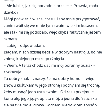
– Ale lubisz, jak cię porządnie przelecę. Prawda, mała
dziwko?
Mógł poświęcić więcej czasu, żeby mnie przygotować,
zanim wbił się we mnie tym swoim wielkim kutasem,
ale i tak mi się podobało, więc chyba faktycznie jestem
szmatą.
– Lubię – odpowiadam.
Błagam, niech dzisiaj będzie w dobrym nastroju, bo nie
zniosę kolejnego ostrego rżnięcia.
– Wiem. A teraz chodź dać mi mój poranny buziak –
rozkazuje.
To dobry znak – znaczy, że ma dobry humor – więc
znowu kuśtykam w jego stronę i pochylam się trochę,
żeby musnąć jego usta swoimi. Od razu przejmuje
kontrolę, jego język oplata mój, a jedna dłoń zaciska
się na tyle mojej głowy. Kocham, kiedy w ten sposób