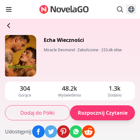
Echa Wieczności
Miracle Desmond
·
Zakończone
·
233.4k słów
304
48.2k
1.3k
Gorące
Wyświetlenia
Dodano
Dodaj do Półki
Rozpocznij Czytanie
Udostępnij
: