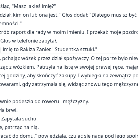
śląc, "Masz jakieś imię?"
iedział, kim on lub ona jest." Głos dodał: "Dlatego musisz by
emności."
zrób raport dla rady w moim imieniu. I przekaż moje pozdr
 Głos w telefonie zapytał.
 imię to Rakiza Zanier." Studentka sztuki."
pchając wózek przez dział spożywczy. O tej porze było niew
ąc z wózkiem. Patrzyła na listę w swojej prawej ręce, maj
rej godziny, aby skończyć zakupy. I wybiegła na zewnątrz p
owarami, gdy zatrzymała się, widząc znowu tego mężczyznę,
ewnie podeszła do roweru i mężczyzny.
ła brwi.
 Zapytała sucho.
, patrząc na nią.
cać do domu," powiedziała, czując się naga pod jego spojr