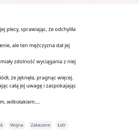
j plecy, sprawiając, że odchyliła
nie, ale ten mężczyzna dał jej
miały zdolność wyciągania z niej
ódł, że jęknęła, pragnąc więcej.
ając całą jej uwagę i zaspokajając
em, wilkołakiem.
ie za horyzontem, pozwalając mu
ak
Wojna
Zakazane
Łotr