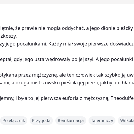
tnie, że prawie nie mogła oddychać, a jego dłonie pieściły je
ozkoszy.
dzy jego pocałunkami. Każdy miał swoje pierwsze doświadcze
tał, gdy jego usta wędrowały po jej szyi. A jego pocałunki 
otykana przez mężczyznę, ale ten człowiek tak szybko ją uwi
sami, a druga mistrzowsko pieściła jej piersi, jakby pochłani
jemny, i była to jej pierwsza euforia z mężczyzną, Theodulf
 wampir, obserwował ich w agonii, czekając, aż słońce znikn
Przełącznik
Przygoda
Reinkarnacja
Tajemniczy
Wilkoł
dziewczynę, którą oznaczył jako swoją.