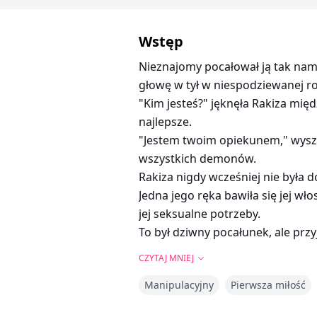
Wstęp
Nieznajomy pocałował ją tak namię
głowę w tył w niespodziewanej r
"Kim jesteś?" jęknęła Rakiza mię
najlepsze.
"Jestem twoim opiekunem," wyszep
wszystkich demonów.
Rakiza nigdy wcześniej nie była d
Jedna jego ręka bawiła się jej wło
jej seksualne potrzeby.
To był dziwny pocałunek, ale przy
CZYTAJ MNIEJ
Myśleli, że są sami, ale Nikolas,
Manipulacyjny
Pierwsza miłość
użyć całej swojej siły, by ukraść 