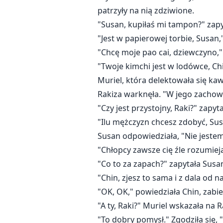
patrzyły na nią zdziwione.
"Susan, kupiłaś mi tampon?" zapy
"Jest w papierowej torbie, Susan,
"Chcę moje pao cai, dziewczyno,"
"Twoje kimchi jest w lodówce, Ch
Muriel, która delektowała się kaw
Rakiza warknęła. "W jego zachowan
"Czy jest przystojny, Raki?" zapy
"Ilu mężczyzn chcesz zdobyć, Sus
Susan odpowiedziała, "Nie jestem
"Chłopcy zawsze cię źle rozumieją,
"Co to za zapach?" zapytała Susan
"Chin, zjesz to sama i z dala od n
"OK, OK," powiedziała Chin, zabie
"A ty, Raki?" Muriel wskazała na
"To dobry pomysł." Zgodziła się, 