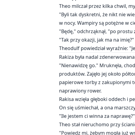
Theo milczał przez kilka chwil, my
"Byli tak dyskretni, że nikt nie w
w nocy. Wampiry są potężne w ci
"Będę," odchrząknął, "po prostu 
"Tak przy okazji, jak ma na imię?"
Theodulf powiedział wyraźnie: "Jej
Rakiza była nadal zdenerwowana, 
"Nienawidzę go." Mruknęła, chodz
produktów. Zajęło jej około półto
papierowe torby z zakupionymi t
naprawiony rower.
Rakisa wzięła głęboki oddech i p
On się uśmiechał, a ona marszczy
"Ile jestem ci winna za naprawę?"
Theo stał nieruchomo przy ścianie
"Powiedz mi, żebym mogła już wra