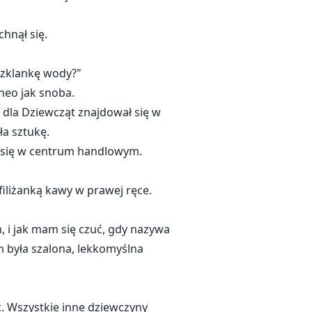
chnął się.
szklankę wody?"
heo jak snoba.
i dla Dziewcząt znajdował się w
ła sztukę.
o się w centrum handlowym.
 filiżanką kawy w prawej ręce.
, i jak mam się czuć, gdy nazywa
m była szalona, lekkomyślna
c. Wszystkie inne dziewczyny