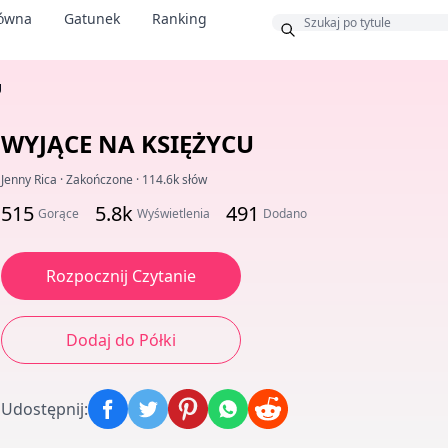
łówna
Gatunek
Ranking
s
U
WYJĄCE NA KSIĘŻYCU
Jenny Rica
·
Zakończone
·
114.6k słów
515
5.8k
491
Gorące
Wyświetlenia
Dodano
Rozpocznij Czytanie
Dodaj do Półki
Udostępnij
: