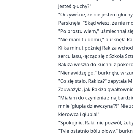
Jesteś głuchy?"
"Oczywiście, że nie jestem głuchy
Parsknęła, "Skąd wiesz, że nie mo
"Po prostu wiem," uśmiechnął si
"Nie mam tu domu," burknęła Rak
Kilka minut później Rakiza wchodz
sercu lasu, łącząc się z Szkołą Sz
Rakiza weszła do kuchni z poker
"Nienawidzę go," burknęła, wrzu
"Co się stało, Rakiza?" zapytała M
Zauważyła, jak Rakiza gwałtowni
"Miałam do czynienia z najbardzi
mnie 'głupią dziewczyną'?!" Nie 
kierowca i głupia!"
"Spokojnie, Raki, nie pozwól, żeby
"Tyle ostatnio bólu głowy," burkn