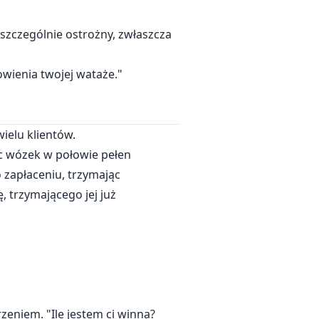
ć szczególnie ostrożny, zwłaszcza
owienia twojej wataże."
ielu klientów.
ąc wózek w połowie pełen
o zapłaceniu, trzymając
 trzymającego jej już
zeniem. "Ile jestem ci winna?