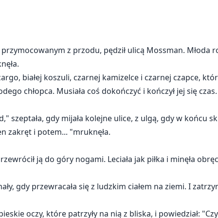
 przymocowanym z przodu, pędził ulicą Mossman. Młoda row
knęła.
o, białej koszuli, czarnej kamizelce i czarnej czapce, któ
dego chłopca. Musiała coś dokończyć i kończył jej się czas.
 szeptała, gdy mijała kolejne ulice, z ulgą, gdy w końcu s
n zakręt i potem... "mruknęła.
y przewrócił ją do góry nogami. Leciała jak piłka i minęła ob
ymały, gdy przewracała się z ludzkim ciałem na ziemi. I zatr
eskie oczy, które patrzyły na nią z bliska, i powiedział: "Cz