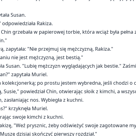
tała Susan.
" odpowiedziała Rakiza.
 Chin grzebała w papierowej torbie, która wciąż była pełna
in."
ą, zapytała: "Nie przejmuj się mężczyzną, Rakiza."
iu nie jest mężczyzną, jest bestią."
tała Susan. "Lubię mężczyzn wyglądających jak bestie." Zaśmia
an?" zapytała Muriel.
 kolekcjonerką; po prostu jestem wybredna, jeśli chodzi o 
 Susie," powiedział Chin, otwierając słoik z kimchi, a wszysc
, zasłaniając nos. Wybiegła z kuchni.
as?" krzyknęła Muriel.
rając swoje kimchi z kuchni.
 Rakizę, "Weź prysznic, żeby odświeżyć swoje zagotowane myś
"Muszę dzisiaj skończyć pierwszy rozdział."