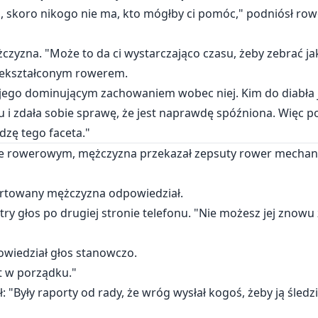
 skoro nikogo nie ma, kto mógłby ci pomóc," podniósł rower
zyzna. "Może to da ci wystarczająco czasu, żeby zebrać jak
niekształconym rowerem.
 jego dominującym zachowaniem wobec niej. Kim do diabła j
ku i zdała sobie sprawę, że jest naprawdę spóźniona. Więc
dzę tego faceta."
acie rowerowym, mężczyzna przekazał zepsuty rower mechan
portowany mężczyzna odpowiedział.
ostry głos po drugiej stronie telefonu. "Nie możesz jej znowu
owiedział głos stanowczo.
st w porządku."
: "Były raporty od rady, że wróg wysłał kogoś, żeby ją śledz