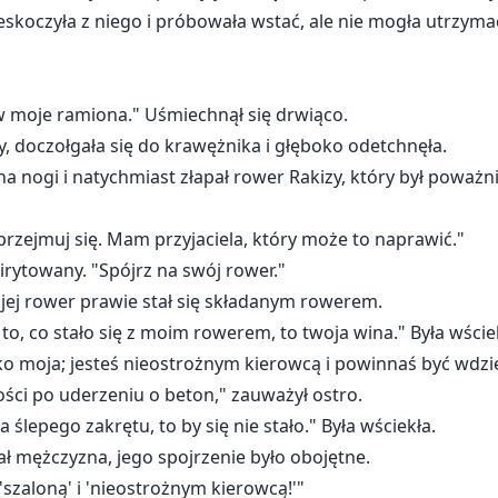
zeskoczyła z niego i próbowała wstać, ale nie mogła utrzy
 w moje ramiona." Uśmiechnął się drwiąco.
, doczołgała się do krawężnika i głęboko odetchnęła.
 nogi i natychmiast złapał rower Rakizy, który był poważni
 przejmuj się. Mam przyjaciela, który może to naprawić."
irytowany. "Spójrz na swój rower."
 jej rower prawie stał się składanym rowerem.
o, co stało się z moim rowerem, to twoja wina." Była wście
lko moja; jesteś nieostrożnym kierowcą i powinnaś być wdzię
ości po uderzeniu o beton," zauważył ostro.
 ślepego zakrętu, to by się nie stało." Była wściekła.
ał mężczyzna, jego spojrzenie było obojętne.
'szaloną' i 'nieostrożnym kierowcą!'"