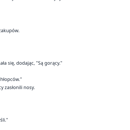
 zakupów.
ła się, dodając, "Są gorący."
chłopców."
y zasłonili nosy.
li."