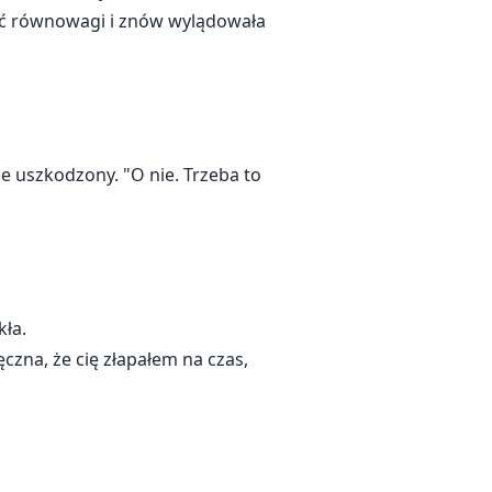
mać równowagi i znów wylądowała
e uszkodzony. "O nie. Trzeba to
kła.
czna, że cię złapałem na czas,