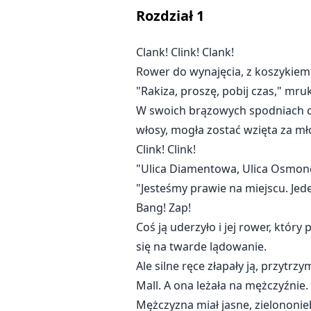
Rozdział
1
Clank! Clink! Clank!
Rower do wynajęcia, z koszykiem
"Rakiza, proszę, pobij czas," mru
W swoich brązowych spodniach carg
włosy, mogła zostać wzięta za mło
Clink! Clink!
"Ulica Diamentowa, Ulica Osmond,"
"Jesteśmy prawie na miejscu. Jede
Bang! Zap!
Coś ją uderzyło i jej rower, któr
się na twarde lądowanie.
Ale silne ręce złapały ją, przytrz
Mall. A ona leżała na mężczyźnie.
Mężczyzna miał jasne, zielononiebi