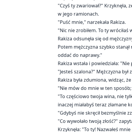
"Czyś ty zwariował?" Krzyknęła, 
w jego ramionach.
"Puść mnie," narzekała Rakiza.
"Nic nie zrobiłem. To ty wróciłaś
Rakiza odsunęła się od mężczyzny
Potem mężczyzna szybko stanął na
oddać do naprawy."
Rakiza wstała i powiedziała: "Nie
"Jesteś szalona?" Mężczyzna był z
Rakiza była zdumiona, widząc, że
"Nie mów do mnie w ten sposób; t
"To częściowo twoja wina, nie ty
inaczej miałabyś teraz złamane k
"Gdybyś nie skręcił bezmyślnie zza
"Co wywołało twoją złość?" zapyt
Krzyknęła: "To ty! Nazwałeś mnie 