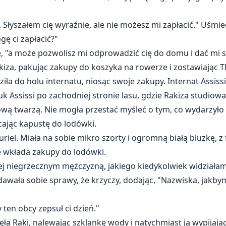
. Słyszałem cię wyraźnie, ale nie możesz mi zapłacić." Uśmie
gę ci zapłacić?"
ę, "a może pozwolisz mi odprowadzić cię do domu i dać mi 
iza, pakując zakupy do koszyka na rowerze i zostawiając T
iła do holu internatu, niosąc swoje zakupy. Internat Assiss
tuk Assissi po zachodniej stronie lasu, gdzie Rakiza studiowa
ową twarzą. Nie mogła przestać myśleć o tym, co wydarzył
cając kapustę do lodówki.
uriel. Miała na sobie mikro szorty i ogromną białą bluzkę, z
e wkłada zakupy do lodówki.
ej niegrzecznym mężczyzną, jakiego kiedykolwiek widziałam
zdawała sobie sprawy, że krzyczy, dodając, "Nazwiska, jakby
 ten obcy zepsuł ci dzień."
ęła Raki, nalewając szklankę wody i natychmiast ją wypijają