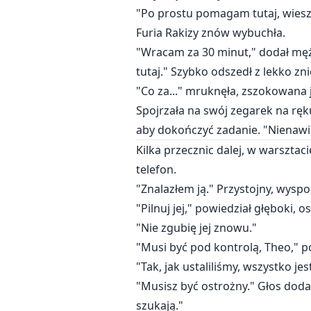
"Po prostu pomagam tutaj, wiesz,
Furia Rakizy znów wybuchła.
"Wracam za 30 minut," dodał mężc
tutaj." Szybko odszedł z lekko z
"Co za..." mruknęła, zszokowana
Spojrzała na swój zegarek na rę
aby dokończyć zadanie. "Nienawi
Kilka przecznic dalej, w warszt
telefon.
"Znalazłem ją." Przystojny, wys
"Pilnuj jej," powiedział głęboki, 
"Nie zgubię jej znowu."
"Musi być pod kontrolą, Theo," p
"Tak, jak ustaliliśmy, wszystko je
"Musisz być ostrożny." Głos dodał
szukają."