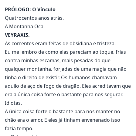
PRÓLOGO: O Vínculo
Entre elas está Lira. Lira não é nobre, não tem
Quatrocentos anos atrás.
poderes; ela é uma impostora. Movida pela sede de
A Montanha Oca.
vingança, ela se infiltrou na seleção para destruir a
VEYRAXIS.
família real que havia executado injustamente o pai
As correntes eram feitas de obsidiana e tristeza.
dela, um ex-conselheiro acusado de traição. O plano
dela: matar o príncipe.
Eu me lembro de como elas pareciam ao toque, frias
contra minhas escamas, mais pesadas do que
qualquer montanha, forjadas de uma magia que não
tinha o direito de existir. Os humanos chamavam
aquilo de aço de fogo de dragão. Eles acreditavam que
era a única coisa forte o bastante para nos segurar.
Idiotas.
A única coisa forte o bastante para nos manter no
chão era o amor. E eles já tinham envenenado isso
fazia tempo.