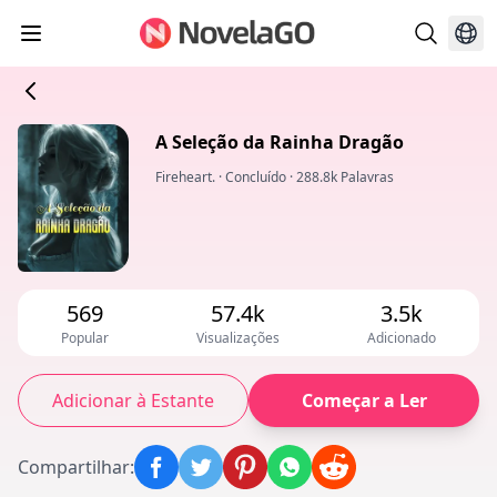
A Seleção da Rainha Dragão
Fireheart.
·
Concluído
·
288.8k Palavras
569
57.4k
3.5k
Popular
Visualizações
Adicionado
Adicionar à Estante
Começar a Ler
Compartilhar
: