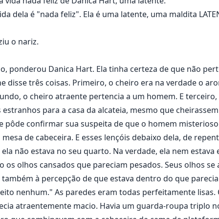
à vida nada feliz de Danica Hart, uma latente.
da dela é "nada feliz". Ela é uma latente, uma maldita LATE
iu o nariz.
o, ponderou Danica Hart. Ela tinha certeza de que não per
e disse três coisas. Primeiro, o cheiro era na verdade o
gundo, o cheiro atraente pertencia a um homem. E terceiro
s estranhos para a casa da alcateia, mesmo que cheirassem
e pôde confirmar sua suspeita de que o homem misterioso 
 mesa de cabeceira. E esses lençóis debaixo dela, de repen
 ela não estava no seu quarto. Na verdade, ela nem estava
o os olhos cansados que pareciam pesados. Seus olhos se
s também à percepção de que estava dentro do que parecia 
jeito nenhum." As paredes eram todas perfeitamente lisas
recia atraentemente macio. Havia um guarda-roupa triplo n