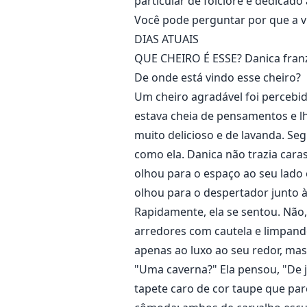
particular de folclore é dedicado 
Você pode perguntar por que a vi
DIAS ATUAIS
QUE CHEIRO É ESSE? Danica franz
De onde está vindo esse cheiro?
Um cheiro agradável foi percebid
estava cheia de pensamentos e lh
muito delicioso e de lavanda. Se
como ela. Danica não trazia cara
olhou para o espaço ao seu lado 
olhou para o despertador junto à
Rapidamente, ela se sentou. Não,
arredores com cautela e limpand
apenas ao luxo ao seu redor, ma
"Uma caverna?" Ela pensou, "De 
tapete caro de cor taupe que pa