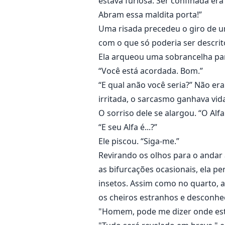
estava furiosa. Ser confinada era 
Abram essa maldita porta!”
Uma risada precedeu o giro de um
com o que só poderia ser descri
Ela arqueou uma sobrancelha par
“Você está acordada. Bom.”
“E qual anão você seria?” Não e
irritada, o sarcasmo ganhava vid
O sorriso dele se alargou. “O Alf
“E seu Alfa é...?”
Ele piscou. “Siga-me.”
Revirando os olhos para o andar
as bifurcações ocasionais, ela p
insetos. Assim como no quarto, 
os cheiros estranhos e desconhe
"Homem, pode me dizer onde es