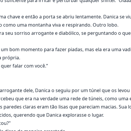
o suficiente para irritar e perturbar qualquer shifter. “Olaaa
a chave e então a porta se abriu lentamente. Danica se viu 
to como uma montanha viva e respirando. Outro lobo.
a seu sorriso arrogante e diabólico, se perguntando o que
ra um bom momento para fazer piadas, mas ela era uma vadi
a própria.
a quer falar com você.”
 arrogante dele, Danica o seguiu por um túnel que os lev
ercebeu que era na verdade uma rede de túneis, como uma e
as paredes claras eram tão lisas que pareciam macias. Sua
cidos, querendo que Danica explorasse o lugar.
tou?"