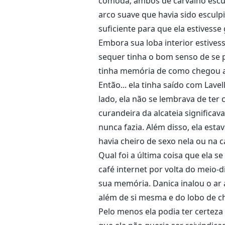
cômoda; ambos de carvalho escu
arco suave que havia sido esculp
suficiente para que ela estivesse
Embora sua loba interior estives
sequer tinha o bom senso de se 
tinha memória de como chegou al
Então... ela tinha saído com Lav
lado, ela não se lembrava de te
curandeira da alcateia significa
nunca fazia. Além disso, ela esta
havia cheiro de sexo nela ou na 
Qual foi a última coisa que ela 
café internet por volta do meio-
sua memória. Danica inalou o ar a
além de si mesma e do lobo de 
Pelo menos ela podia ter certeza