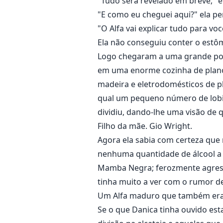
"Tudo será revelado em breve," e
"E como eu cheguei aqui?" ela p
"O Alfa vai explicar tudo para voc
Ela não conseguiu conter o estôm
Logo chegaram a uma grande por
em uma enorme cozinha de plano
madeira e eletrodomésticos de p
qual um pequeno número de lobis
dividiu, dando-lhe uma visão de
Filho da mãe. Gio Wright.
Agora ela sabia com certeza que 
nenhuma quantidade de álcool a t
Mamba Negra; ferozmente agress
tinha muito a ver com o rumor d
Um Alfa maduro que também era 
Se o que Danica tinha ouvido est