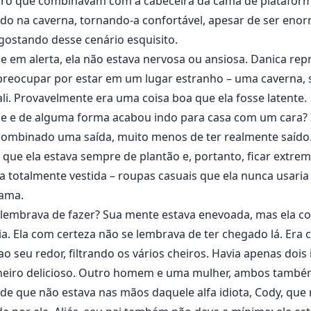
ro que combinavam com a cabeceira da cama de plataform
ido na caverna, tornando-a confortável, apesar de ser eno
 gostando desse cenário esquisito.
se em alerta, ela não estava nervosa ou ansiosa. Danica re
preocupar por estar em um lugar estranho – uma caverna,
i. Provavelmente era uma coisa boa que ela fosse latente.
elle e de alguma forma acabou indo para casa com um cara? 
r combinado uma saída, muito menos de ter realmente saído
va que ela estava sempre de plantão e, portanto, ficar extr
va totalmente vestida – roupas casuais que ela nunca usari
cama.
se lembrava de fazer? Sua mente estava enevoada, mas ela co
dia. Ela com certeza não se lembrava de ter chegado lá. E
o seu redor, filtrando os vários cheiros. Havia apenas dois 
cheiro delicioso. Outro homem e uma mulher, ambos tamb
 de que não estava nas mãos daquele alfa idiota, Cody, que