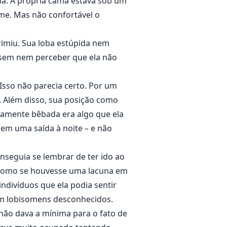
a. A própria cama estava sob um
rme. Mas não confortável o
primiu. Sua loba estúpida nem
 sem nem perceber que ela não
Isso não parecia certo. Por um
. Além disso, sua posição como
emamente bêbada era algo que ela
a em uma saída à noite – e não
nseguia se lembrar de ter ido ao
ra como se houvesse uma lacuna em
indivíduos que ela podia sentir
ém lobisomens desconhecidos.
 não dava a mínima para o fato de