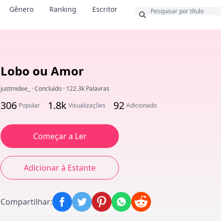
Bônus
Gênero
Ranking
Escritor
Lobo ou Amor
justmidee_
·
Concluído
·
122.3k Palavras
306
1.8k
92
Popular
Visualizações
Adicionado
Começar a Ler
Adicionar à Estante
Compartilhar
: