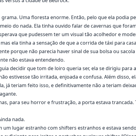
s versus a cidade de Bedrock.
 grama. Uma floresta enorme. Então, pelo que ela podia pe
 meio do nada. Ela tinha ouvido falar de cavernas que for
sperava que pudessem ter um visual tão acolhedor e modern
 mas ela tinha a sensação de que a corrida de táxi para cas
ente porque não parecia haver sinal de sua bolsa ou sacol
mente não estava entendendo.
ia decidir que tom de loiro queria ser, ela se dirigiu para
 não estivesse tão irritada, enjoada e confusa. Além disso, 
a, já teriam feito isso, e definitivamente não a teriam de
agante.
as, para seu horror e frustração, a porta estava trancada.
Ainda nada.
em um lugar estranho com shifters estranhos e estava send