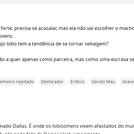
s forte, precisa se acasalar, mas ela não vai escolher o ma
ovens.
cujo lobo tem a tendência de se tornar selvagem?
não a quer apenas como parceira, mas como uma escrava se
nheiro rejeitado
Deslocador
Erótico
Garoto Mau
Gravi
ado Dallas. É onde os lobisomens vivem afastados do mund