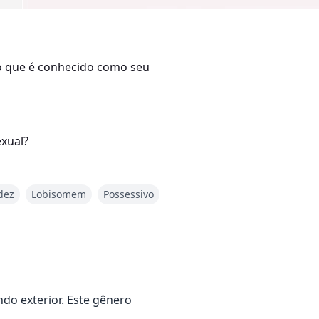
cho que é conhecido como seu
xual?
dez
Lobisomem
Possessivo
o exterior. Este gênero