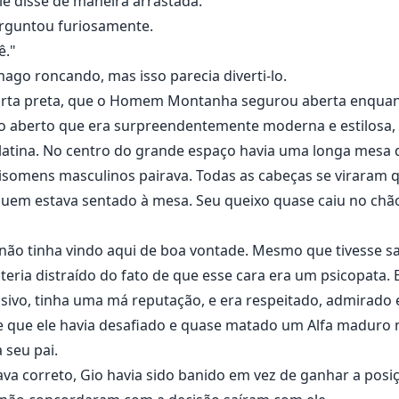
le disse de maneira arrastada.
erguntou furiosamente.
ê."
ago roncando, mas isso parecia diverti-lo.
ta preta, que o Homem Montanha segurou aberta enquant
 aberto que era surpreendentemente moderna e estilosa, 
latina. No centro do grande espaço havia uma longa mesa d
omens masculinos pairava. Todas as cabeças se viraram q
 quem estava sentado à mesa. Seu queixo quase caiu no chã
não tinha vindo aqui de boa vontade. Mesmo que tivesse sa
eria distraído do fato de que esse cara era um psicopata.
ivo, tinha uma má reputação, e era respeitado, admirado
e que ele havia desafiado e quase matado um Alfa maduro n
seu pai.
ava correto, Gio havia sido banido em vez de ganhar a posi