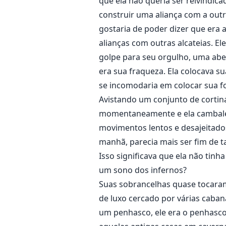
que ela não queria ser reivindic
construir uma aliança com a outra 
gostaria de poder dizer que era 
alianças com outras alcateias. E
golpe para seu orgulho, uma aber
era sua fraqueza. Ela colocava s
se incomodaria em colocar sua fo
Avistando um conjunto de cortina
momentaneamente e ela cambaleo
movimentos lentos e desajeitados,
manhã, parecia mais ser fim de t
Isso significava que ela não tinh
um sono dos infernos?
Suas sobrancelhas quase tocaram 
de luxo cercado por várias caba
um penhasco, ele era o penhasco