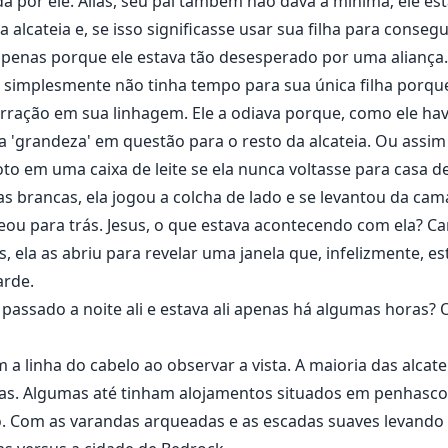
ada por ele. Aliás, seu pai também não dava a mínima; ele 
alcateia e, se isso significasse usar sua filha para conseguir
apenas porque ele estava tão desesperado por uma aliança. 
le simplesmente não tinha tempo para sua única filha porqu
ração em sua linhagem. Ele a odiava porque, como ele hav
ua 'grandeza' em questão para o resto da alcateia. Ou assim
to em uma caixa de leite se ela nunca voltasse para casa d
s brancas, ela jogou a colcha de lado e se levantou da cama
u para trás. Jesus, o que estava acontecendo com ela? Ca
 ela as abriu para revelar uma janela que, infelizmente, e
arde.
a passado a noite ali e estava ali apenas há algumas horas? O
a linha do cabelo ao observar a vista. A maioria das alca
nas. Algumas até tinham alojamentos situados em penhasco
. Com as varandas arqueadas e as escadas suaves levando a