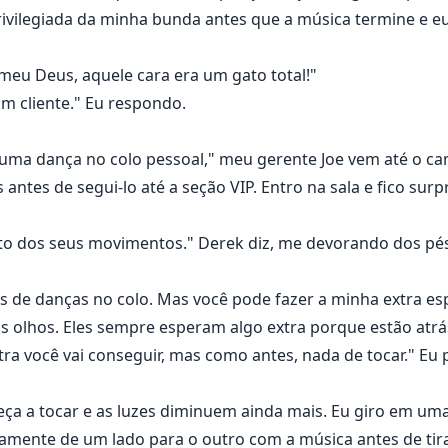
rivilegiada da minha bunda antes que a música termine e e
e meu Deus, aquele cara era um gato total!"
um cliente." Eu respondo.
 uma dança no colo pessoal," meu gerente Joe vem até o ca
antes de segui-lo até a seção VIP. Entro na sala e fico surp
to dos seus movimentos." Derek diz, me devorando dos pés 
s de danças no colo. Mas você pode fazer a minha extra esp
s olhos. Eles sempre esperam algo extra porque estão atrá
a você vai conseguir, mas como antes, nada de tocar." Eu p
ça a tocar e as luzes diminuem ainda mais. Eu giro em uma
amente de um lado para o outro com a música antes de tirar