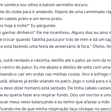
ade agora, ela se muda de volta para a casa do pai.
m sombra nos olhos e batom vermelho escuro.
ente do clube para ir andando. Depois de uma caminhada rá
ra rostos antigos e novos. Trey, seu melhor amigo durante
m cabelo preto e um terno preto.
s hoje à noite?" Eu perguntei.
 ganhar dinheiro!" Ele me incentivou. Alguns dias eu amo 
or lobisomens e vampiros em um mundo que ela não sabia qu
trocar quando Tabitha passa por trás de mim e dá um tap
a, mas apenas um ganhará seu coração.
o está fazendo uma festa de aniversário lá fora." Ótimo, f
 sutiã rendado e calcinha, desfilo até o palco ao som da m
centro do palco. Eu me abaixo e deslizo de volta com uma
eixando-o cair em ondas nas minhas costas. Viro e esfreg
utiã, dólares já estão voando no palco. Jogo o sutiã para o l
ou devo dizer homem) está sentado. Ele tinha cabelo castan
e eu queria fazer era respirar fundo. Dou um sorriso e uma
 tocar meus seios balançando e eu tenho que afastar a mão 
ificando-me de que minha respiração faça cócegas no pesco