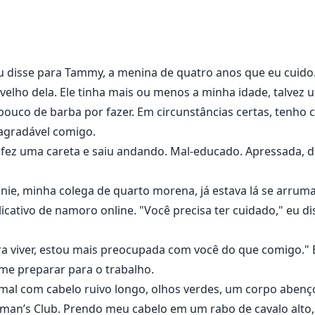
 e senti sua língua varrer minha boca. Ele me puxou para ma
o. Eu me senti sobrecarregada pelo seu cheiro, seu calo
Eu disse para Tammy, a menina de quatro anos que eu cuido
a ofegante.
velho dela. Ele tinha mais ou menos a minha idade, talvez
ouco de barba por fazer. Em circunstâncias certas, tenho c
certo.” Ele disse com uma piscadela antes de nadar para lo
sagradável comigo.
le fez uma careta e saiu andando. Mal-educado. Apressada, d
Tammy, de 4 anos, durante o dia, e dança em um clube de st
nie, minha colega de quarto morena, já estava lá se arr
go Tanner ao clube de strip para uma surpresa de aniversár
cativo de namoro online. "Você precisa ter cuidado," eu di
a.
ara viver, estou mais preocupada com você do que comigo." E
o de Tammy, a menina que ela cuida. Ele logo a reconhece 
 me preparar para o trabalho.
uas investidas sexuais.
mal com cabelo ruivo longo, olhos verdes, um corpo abenço
man’s Club. Prendo meu cabelo em um rabo de cavalo alto, 