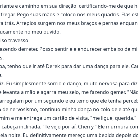
ariante e caminho em sua direção, certificando-me de que 
regar. Pego suas mãos e coloco nos meus quadris. Elas est
ra trás. Arrepios surgem nos meus braços e pernas enqua
 roucamente no meu ouvido.
iso travesso.
 fazendo derreter. Posso sentir ele endurecer embaixo de 
s.
a, tenho que ir até Derek para dar uma dança para ele. Ca
á.
diz. Eu simplesmente sorrio e danço, muito nervosa para diz
le levanta a mão e agarra meu seio, me fazendo gemer. "N
e arregalam por um segundo e eu temo que ele tenha perce
de nervosismo, continuo minha dança no colo dele até que
im e me entrega um cartão de visita, "me ligue, querida." E
 cabeça inclinada. "Te vejo por aí, Cherry." Ele murmura co
ela noite. Eu definitivamente mereço uma bebida depois do