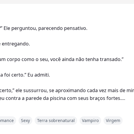
m?” Ele perguntou, parecendo pensativo.
me entregando.
um corpo como o seu, você ainda não tenha transado.”
foi certo.” Eu admiti.
erto,” ele sussurrou, se aproximando cada vez mais de m
eu contra a parede da piscina com seus braços fortes.
scoço antes de lamber ao longo do meu pulso. Ele subiu at
omance
Sexy
Terra sobrenatural
Vampiro
Virgem
unhado da minha bunda. Ele se moveu e olhou nos meus olh
. Seus lábios eram tão quentes e convidativos enquanto el