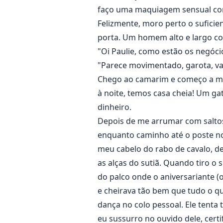
Incapaz de pagar o aluguel na cid
faço uma maquiagem sensual co
Felizmente, moro perto o sufici
Em sua antiga cidade, ela encont
porta. Um homem alto e largo co
misterioso com um segredo.
"Oi Paulie, como estão os negócio
"Parece movimentado, garota, vai
De repente, ela se vê cercada p
Chego ao camarim e começo a me 
Três homens estão atrás de Eliz
à noite, temos casa cheia! Um gat
dinheiro.
Depois de me arrumar com saltos,
enquanto caminho até o poste no 
meu cabelo do rabo de cavalo, d
as alças do sutiã. Quando tiro o s
do palco onde o aniversariante (
e cheirava tão bem que tudo o qu
dança no colo pessoal. Ele tenta
eu sussurro no ouvido dele, cert