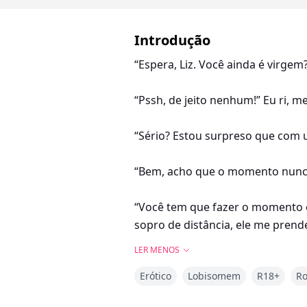
Introdução
“Espera, Liz. Você ainda é virge
“Pssh, de jeito nenhum!” Eu ri, 
“Sério? Estou surpreso que com 
“Bem, acho que o momento nunca 
“Você tem que fazer o momento c
sopro de distância, ele me prend
LER MENOS
Ele se inclinou e cheirou meu pe
Erótico
Lobisomem
R18+
R
levemente antes de agarrar um p
pressionar seus lábios nos meus