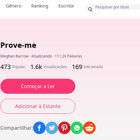
Bônus
Gênero
Ranking
Escritor
Prove-me
Meghan Barrow
·
Atualizando
·
111.2k Palavras
473
1.6k
169
Popular
Visualizações
Adicionado
Começar a Ler
Adicionar à Estante
Compartilhar
: