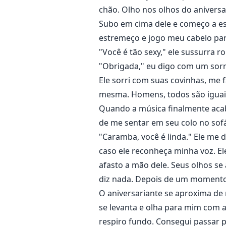
chão. Olho nos olhos do anivers
Subo em cima dele e começo a esf
estremeço e jogo meu cabelo pa
"Você é tão sexy," ele sussurra
"Obrigada," eu digo com um sorr
Ele sorri com suas covinhas, me
mesma. Homens, todos são iguai
Quando a música finalmente acab
de me sentar em seu colo no sof
"Caramba, você é linda." Ele me 
caso ele reconheça minha voz. E
afasto a mão dele. Seus olhos s
diz nada. Depois de um momento 
O aniversariante se aproxima de m
se levanta e olha para mim com a
respiro fundo. Consegui passar p