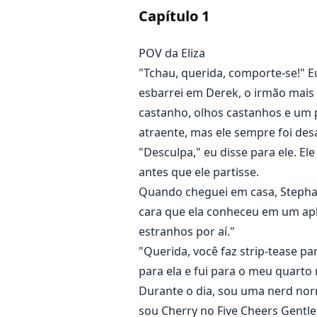
língua, pedindo entrada. Eu cedi
Capítulo
1
pressionando contra meu estômag
eu respirei Trey.
POV da Eliza
"Tchau, querida, comporte-se!" 
Quando nos separamos, eu estav
esbarrei em Derek, o irmão mais 
castanho, olhos castanhos e um p
“É assim que você faz o momento 
atraente, mas ele sempre foi de
"Desculpa," eu disse para ele. E
antes que ele partisse.
Eliza é uma humana que cuida da 
Quando cheguei em casa, Stepha
Quando Derek leva seu melhor ami
cara que ela conheceu em um apli
imediatamente encantado por el
estranhos por aí."
"Querida, você faz strip-tease p
O problema é que Derek é o irmã
para ela e fui para o meu quarto
demitida quando ela resistiu às s
Durante o dia, sou uma nerd nor
sou Cherry no Five Cheers Gentle