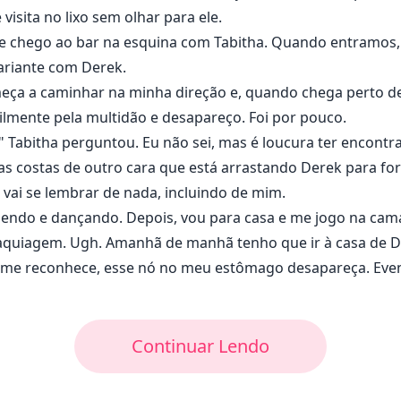
 visita no lixo sem olhar para ele.
e chego ao bar na esquina com Tabitha. Quando entramos, o
ariante com Derek.
meça a caminhar na minha direção e, quando chega perto de
bilmente pela multidão e desapareço. Foi por pouco.
 Tabitha perguntou. Eu não sei, mas é loucura ter encontr
 as costas de outro cara que está arrastando Derek para fo
o vai se lembrar de nada, incluindo de mim.
ebendo e dançando. Depois, vou para casa e me jogo na cam
 maquiagem. Ugh. Amanhã de manhã tenho que ir à casa de 
ão me reconhece, esse nó no meu estômago desapareça. Eve
Continuar Lendo