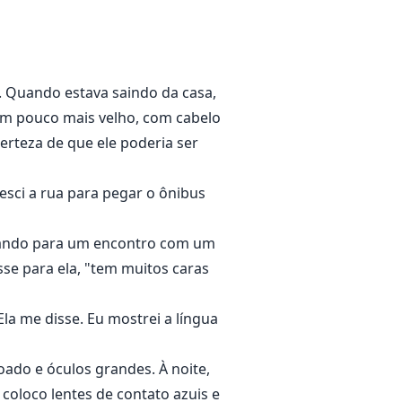
is perto dele, sua ereção
r e seu gosto. Naquele momento,
. Quando estava saindo da casa,
 um pouco mais velho, com cabelo
erteza de que ele poderia ser
nge. Aquele idiota.
esci a rua para pegar o ônibus
rip à noite.
umando para um encontro com um
io, ele conhece Eliza e fica
sse para ela, "tem muitos caras
la me disse. Eu mostrei a língua
e acaba fazendo com que ela seja
ado e óculos grandes. À noite,
coloco lentes de contato azuis e