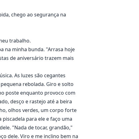
pida, chego ao segurança na
 a escola, e Luke, um homem
meu trabalho.
e existia.
a na minha bunda. "Arrasa hoje
estas de aniversário trazem mais
úsica. As luzes são cegantes
 pequena rebolada. Giro e solto
o no poste enquanto provoco com
ado, desço e rastejo até a beira
ho, olhos verdes, um corpo forte
 piscadela para ele e faço uma
dele. "Nada de tocar, grandão,"
ço dele. Viro e me inclino bem na