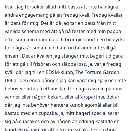
nog hjälpte han mig upp på fötter och ledde mig till
kväll. Jag försöker alltid mitt bästa att inte ha några
Sankt Andreas-korset där han band fast mina armar
andra engagemang på en fredag kväll. Fredag kvällar
och ben. Jag älskade Sankt Andreas-korset, särskilt om
är bara för mig. Det är då jag tar en paus från mitt
jag blir piskad, och det var precis vad Sir hade i åtanke
vanliga schema med att gå på fester med min pappa
ikväll. Jag berättade för honom mitt säkerhetsord, som
eftersom min mamma och bror gick bort i en bilolycka
var Cupcake. Sir blev förvånad över säkerhetsordet,
för några år sedan och han fortfarande inte vill gå
men allt har en mening i mitt liv. Han började piska
ensam. Det är kvällen jag stänger mitt bageri tidigare
mig, det kändes som himmelriket när piskan svepte
för att gå till frisören och släppa loss. Ja, varje fredag
över min kropp. Men Sir stannade inte där, han skulle
kväll går jag till en BDSM-klubb, The Torture Garden.
piska mig tills min rygg var varm och sedan trycka sin
nakna kropp mot min, kyssa mig i nacken och bita mig
Det är den enda gången jag kan vara mig själv och inte
i örat. Han gjorde mig så kåt. Sedan skulle han sluta
behöver sätta på ett ansikte för några av min pappas
och börja piska igen, bara hårdare varje gång. Han
vänner eller någon bekant eller affärspartner, det är
lekte med min fitta och drev mig till kanten där jag
där jag inte behöver hantera kundklagomål eller bli
bara ville falla över och komma, men han skulle sluta
kastad med en cupcake. Ja, mitt bageri specialiserar
och börja om från början. Vid något tillfälle började jag
sig på cupcakes och av någon anledning kastade en
känna mig berusad och yr, jag var inte van vid den
kund en på mig för att den inte smakade som hon