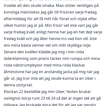
känslan, så jag använde mitt säkerhetsord Cupcake...
trodde att den skulle smaka. Man stöter verkligen på
Sir och jag pratade om allt och varför jag använde mitt
konstiga människor. Jag går till frisören varje fredag
säkerhetsord. Jag berättade för honom att jag inte
eftermiddag för att få mitt hår fönat och stylat efter
gillar att känna mig utom kontroll, och han
vilket humör jag är på. Min frisör vet inte vart jag går
accepterade det för nu, sa han. Sedan fortsatte vi att
varje fredag kväll, enligt henne har jag en het dejt varje
leka, Sir kunde knulla, han var definitivt en erfaren
fredag kväll och jag låter henne tro vad hon vill. Inte
Dominant som visste hur man knullar hjärnan ur en.
Han knullade mig tills jag kom åtminstone några
ens mina bästa vänner vet om mitt skyldiga nöje.
gånger innan jag svimmade. Jag skulle ta en telefon
Senare den kvällen klädde jag mig i min röda
som Sir ville att jag skulle ha för eftervård, men jag var
läderklänning som precis täcker min rumpa och mina
rädd att jag skulle bli kär i Sir, så medan Sir fortfarande
röda nätstrumpbyxor med mina röda klackar,
sov smög jag ut ur rummet och lämnade telefonen.
åtminstone har jag en anständig jacka på mig när jag
När jag kom hem var jag arg på mig själv för att jag
går ut. Jag tror inte att jag skulle kunna ta en Uber i
skulle ha älskat att se Sir igen, men nu var han borta.
denna utstyrsel.
Borta, och jag har ingen aning om jag någonsin
Klockan 22 beställde jag min Uber; festen brukar
kommer att se honom igen...
vanligtvis börja runt 23 till 24 så det är ingen idé att gå
tidigare. Jag brukade göra det för att jag var nervös