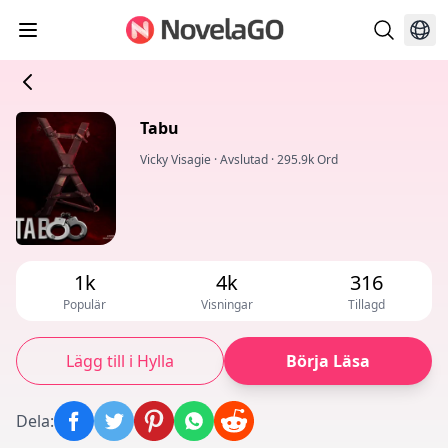
Tabu
Vicky Visagie
·
Avslutad
·
295.9k Ord
1k
4k
316
Populär
Visningar
Tillagd
Lägg till i Hylla
Börja Läsa
Dela
: