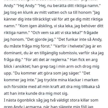
Andy." "Hej Andy." "Hej, nu berätta ditt riktiga namn."
Jag tog en klunk av mitt vatten och sa till honom "Jag
känner dig inte tillräckligt väl för att ge dig mitt riktiga
namn." "Kom igen älskling, vi ska leka, jag behöver ditt
riktiga namn." "Och vem sa att vi ska leka?" frågade
jag honom. "Det gjorde jag." "Det funkar inte så Andy,
du måste fråga mig först." "Varför i helvete? Jag är en
dominant, du är en tillgänglig submissiv, varför ska jag
fråga dig." "För att det är reglerna." Han fick en arg
blick i ansiktet; han grep tag i min arm och drog mig
upp. "Du kommer att göra som jag säger." "Det
kommer jag inte." Jag tryckte mina klackar i marken
och försökte med all min kraft att dra mig tillbaka så
att han inte kunde dra mig mot sig.
I nästa ögonblick såg jag två väldigt stora killar som
grep Andy i armarna, när han släppte mig föll jag