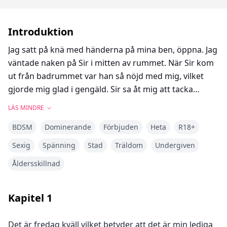
Introduktion
Jag satt på knä med händerna på mina ben, öppna. Jag
väntade naken på Sir i mitten av rummet. När Sir kom
ut från badrummet var han så nöjd med mig, vilket
gjorde mig glad i gengäld. Sir sa åt mig att tacka
honom för vad han skulle göra med mig ikväll, och jag
LÄS MINDRE
visste vad det betydde. Jag menar, jag har lekt med
BDSM
Dominerande
Förbjuden
Heta
R18+
några Dominanta under min tid på klubben. Jag
knäppte upp Sirs byxor och drog ner dragkedjan, och
Sexig
Spänning
Stad
Träldom
Undergiven
när byxorna föll ner var hans kuk rakt framför mitt
Åldersskillnad
ansikte. Uppenbarligen hade Sir inga kalsonger på sig.
Jag sög av Sir så gott jag kunde, jag kände att han höll
tillbaka. Jag var säker på att han ville greppa mitt
Kapitel
1
huvud och knulla mitt ansikte, men Sir hade
uppenbarligen mycket självkontroll. När han hade fått
Det är fredag kväll vilket betyder att det är min lediga