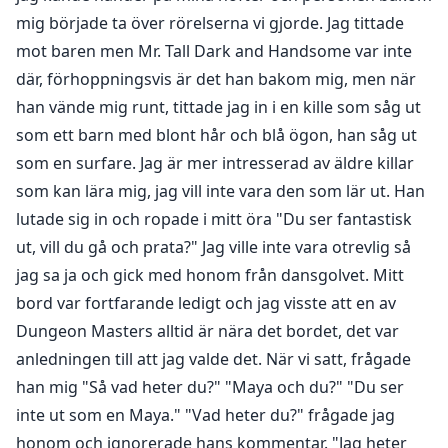
mig började ta över rörelserna vi gjorde. Jag tittade
mot baren men Mr. Tall Dark and Handsome var inte
där, förhoppningsvis är det han bakom mig, men när
han vände mig runt, tittade jag in i en kille som såg ut
som ett barn med blont hår och blå ögon, han såg ut
som en surfare. Jag är mer intresserad av äldre killar
som kan lära mig, jag vill inte vara den som lär ut. Han
lutade sig in och ropade i mitt öra "Du ser fantastisk
ut, vill du gå och prata?" Jag ville inte vara otrevlig så
jag sa ja och gick med honom från dansgolvet. Mitt
bord var fortfarande ledigt och jag visste att en av
Dungeon Masters alltid är nära det bordet, det var
anledningen till att jag valde det. När vi satt, frågade
han mig "Så vad heter du?" "Maya och du?" "Du ser
inte ut som en Maya." "Vad heter du?" frågade jag
honom och ignorerade hans kommentar. "Jag heter