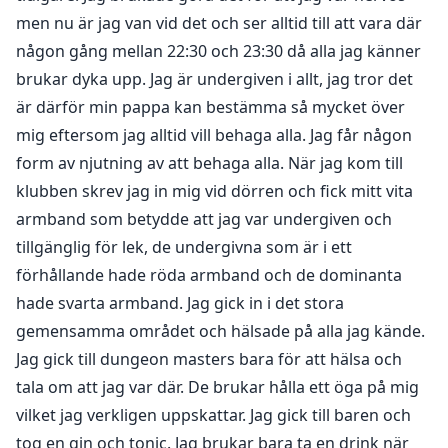
Några nätter efter händelsen på klubben där jag
men nu är jag van vid det och ser alltid till att vara där
träffade Sir, gick jag med min pappa på en
någon gång mellan 22:30 och 23:30 då alla jag känner
välkomstfest för en av hans vänner som kom tillbaka
brukar dyka upp. Jag är undergiven i allt, jag tror det
till Stockholm. Sedan min mamma och brors död är
jag alltid min pappas plus en, inte för att vi är särskilt
är därför min pappa kan bestämma så mycket över
nära, men jag måste göra vad som förväntas av mig.
mig eftersom jag alltid vill behaga alla. Jag får någon
Min pappa är en mycket rik och inflytelserik man,
form av njutning av att behaga alla. När jag kom till
vilket jag försöker mitt bästa att inte vara. Kvällens
klubben skrev jag in mig vid dörren och fick mitt vita
välkomstfest var en av de där jag verkligen inte ville gå
armband som betydde att jag var undergiven och
på. Jag menar, han är en gammal vän till min pappa,
tillgänglig för lek, de undergivna som är i ett
vad i hela friden ska jag göra där? Jag stod med ryggen
förhållande hade röda armband och de dominanta
mot gruppen när min pappas vän anslöt sig till oss.
hade svarta armband. Jag gick in i det stora
När han talade var jag säker på att jag kände igen den
gemensamma området och hälsade på alla jag kände.
rösten. Så snart jag vände mig om och min pappa
Jag gick till dungeon masters bara för att hälsa och
introducerade oss, var allt som kom ut ur min mun:
tala om att jag var där. De brukar hålla ett öga på mig
Sir?.........
vilket jag verkligen uppskattar. Jag gick till baren och
tog en gin och tonic. Jag brukar bara ta en drink när