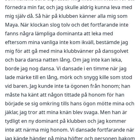
förnedra min far, och jag skulle aldrig kunna leva med
mig själv då. Så här på klubben känner alla mig som
Maya. När klockan slog tolv och det fortfarande inte
fanns några lämpliga dominanta att leka med
eftersom mina vanliga inte kom ikväll, bestämde jag
mig för att gå med mina klubbvänner på dansgolvet
och bara dansa natten lång. Om jag inte kan leka,
borde jag nog dansa. Vi dansade i en timme när jag
lade märke till en lång, mörk och snygg kille som stod
vid baren. Jag kunde inte ta ögonen från honom; han
måste ha känt att någon tittade på honom för han
började se sig omkring tills hans ögon mötte mina och
jäklar, jag tror att mina knän blev svaga. Men han är
tydligt en ny dominant på klubben och jag kommer
inte att närma mig honom. Vi dansade fortfarande när
jag kände händer på mina höfter och personen bakom