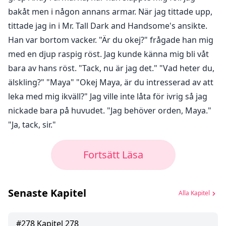
bakåt men i någon annans armar. När jag tittade upp,
tittade jag in i Mr. Tall Dark and Handsome's ansikte.
Han var bortom vacker. "Är du okej?" frågade han mig
med en djup raspig röst. Jag kunde känna mig bli våt
bara av hans röst. "Tack, nu är jag det." "Vad heter du,
älskling?" "Maya" "Okej Maya, är du intresserad av att
leka med mig ikväll?" Jag ville inte låta för ivrig så jag
nickade bara på huvudet. "Jag behöver orden, Maya."
"Ja, tack, sir."
Fortsätt Läsa
Senaste Kapitel
Alla Kapitel
#
278
Kapitel 278