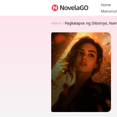
Home
Manunul
Home
/
Pagkatapos ng Diborsyo, Na