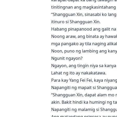
tinitingnan ang magkasintahang 
“Shangguan Xin, sinasabi ko lang 
itinuro si Shangguan Xin.
Habang pinapanood ang galit na g
Noong araw, ang binata ay hawa
mga pangako ay tila naging alika
Noon, puno ng lambing ang kany
Ngunit ngayon?
Ngayon, ang tingin niya sa kanya
Lahat ng ito ay nakakatawa.
Para kay Yang Fei Fei, kaya niyan
Napangiti ng mapait si Shanggua
“Shangguan Xin, dapat alam mo n
akin. Bakit hindi ka humingi ng
Napangiti ng malamig si Shanggua
Ang matandang prinsesa ay puno n