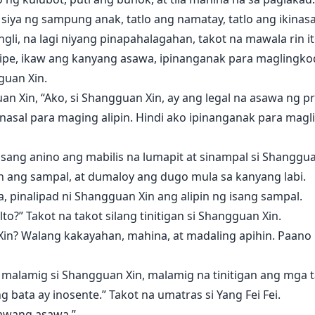
iya ng sampung anak, tatlo ang namatay, tatlo ang ikinasa
ingli, na lagi niyang pinapahalagahan, takot na mawala rin it
sipe, ikaw ang kanyang asawa, ipinanganak para maglingkod
guan Xin.
n Xin, “Ako, si Shangguan Xin, ay ang legal na asawa ng pr
nasal para maging alipin. Hindi ako ipinanganak para magli
sang anino ang mabilis na lumapit at sinampal si Shanggua
n ang sampal, at dumaloy ang dugo mula sa kanyang labi.
, pinalipad ni Shangguan Xin ang alipin ng isang sampal.
o?” Takot na takot silang tinitigan si Shangguan Xin.
n Xin? Walang kakayahan, mahina, at madaling apihin. Paan
 malamig si Shangguan Xin, malamig na tinitigan ang mga ta
 bata ay inosente.” Takot na umatras si Yang Fei Fei.
lawang asawa.”