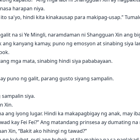
nasa harapan niya.
ito sa'yo, hindi kita kinakausap para makipag-usap.” Tumalon 
alit na si Ye Mingli, naramdaman ni Shangguan Xin ang bi
k ang kanyang kamay, puno ng emosyon at sinabing siya la
bok.
ang mga mata, sinabing hindi siya pababayaan.
 ay puno ng galit, parang gusto siyang sampalin.
g sampalin siya.
n Xin.
a ang iyong lugar. Hindi ka makapagbigay ng anak, may i
 tawad kay Fei Fei?” Ang matandang prinsesa ay dumating n
n Xin, “Bakit ako hihingi ng tawad?”
g kulubot, puti ang buhok, at tila mahina na sa paglakad.