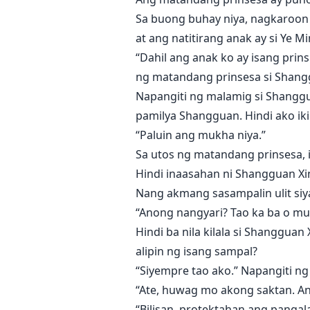
Sa buong buhay niya, nagkaroon s
at ang natitirang anak ay si Ye M
“Dahil ang anak ko ay isang prin
ng matandang prinsesa si Shang
Napangiti ng malamig si Shanggua
pamilya Shangguan. Hindi ako iki
“Paluin ang mukha niya.”
Sa utos ng matandang prinsesa, i
Hindi inaasahan ni Shangguan Xi
Nang akmang sasampalin ulit siya
“Anong nangyari? Tao ka ba o mult
Hindi ba nila kilala si Shanggua
alipin ng isang sampal?
“Siyempre tao ako.” Napangiti ng
“Ate, huwag mo akong saktan. Ang
“Bilisan, protektahan ang panga