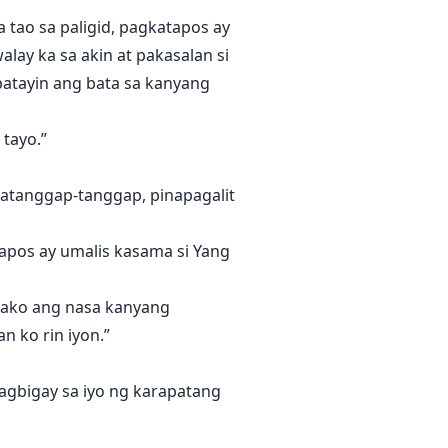
 tao sa paligid, pagkatapos ay
alay ka sa akin at pakasalan si
 patayin ang bata sa kanyang
 tayo.”
katanggap-tanggap, pinapagalit
tapos ay umalis kasama si Yang
ng ako ang nasa kanyang
n ko rin iyon.”
 nagbigay sa iyo ng karapatang