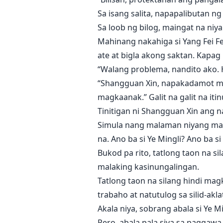
Sa isang salita, napapalibutan ng 
Sa loob ng bilog, maingat na niya
Mahinang nakahiga si Yang Fei Fei
ate at bigla akong saktan. Kapag n
“Walang problema, nandito ako. Hi
“Shangguan Xin, napakadamot mo
magkaanak.” Galit na galit na it
Tinitigan ni Shangguan Xin ang 
Simula nang malaman niyang may i
na. Ano ba si Ye Mingli? Ano ba 
Bukod pa rito, tatlong taon na s
malaking kasinungalingan.
Tatlong taon na silang hindi mag
trabaho at natutulog sa silid-akla
Akala niya, sobrang abala si Ye Mi
Pero, abala pala siya sa paggawa 