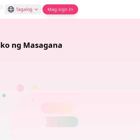
Tagalog
Mag-sign In
Ako ng Masagana