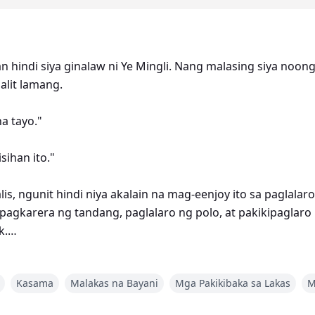
n hindi siya ginalaw ni Ye Mingli. Nang malasing siya noong
alit lamang.
a tayo."
ihan ito."
-alis, ngunit hindi niya akalain na mag-eenjoy ito sa paglal
ipagkarera ng tandang, paglalaro ng polo, at pakikipaglar
k.
ukbo sa digmaan, sumugod siya sa labanan at hinanap ito 
Kasama
Malakas na Bayani
Mga Pakikibaka sa Lakas
M
ara sa iyong ama. Ako na ang bahala sa'yo."