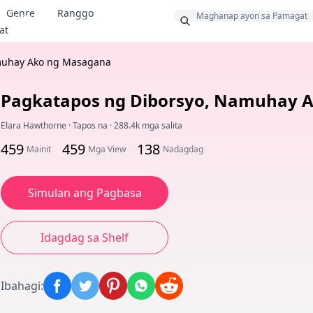
Genre
Ranggo
Bonus
at
muhay Ako ng Masagana
Pagkatapos ng Diborsyo, Namuhay 
Elara Hawthorne
·
Tapos na
·
288.4k mga salita
459
459
138
Mainit
Mga View
Nadagdag
Simulan ang Pagbasa
Idagdag sa Shelf
Ibahagi
: