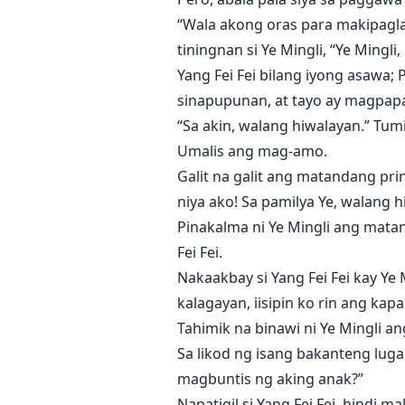
“Wala akong oras para makipaglar
tiningnan si Ye Mingli, “Ye Mingl
Yang Fei Fei bilang iyong asawa;
sinapupunan, at tayo ay magpap
“Sa akin, walang hiwalayan.” Tum
Umalis ang mag-amo.
Galit na galit ang matandang pri
niya ako! Sa pamilya Ye, walang hi
Pinakalma ni Ye Mingli ang matan
Fei Fei.
Nakaakbay si Yang Fei Fei kay Ye
kalagayan, iisipin ko rin ang kap
Tahimik na binawi ni Ye Mingli 
Sa likod ng isang bakanteng lugar
magbuntis ng aking anak?”
Napatigil si Yang Fei Fei, hindi 