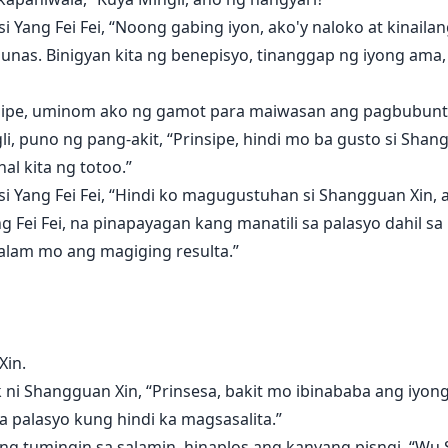
 si Yang Fei Fei, “Noong gabing iyon, ako'y naloko at kinail
unas. Binigyan kita ng benepisyo, tinanggap ng iyong ama,
insipe, uminom ako ng gamot para maiwasan ang pagbubuntis
ingli, puno ng pang-akit, “Prinsipe, hindi mo ba gusto si Sh
hal kita ng totoo.”
si Yang Fei Fei, “Hindi ko magugustuhan si Shangguan Xin, at
Fei Fei, na pinapayagan kang manatili sa palasyo dahil sa
 alam mo ang magiging resulta.”
Xin.
i Shangguan Xin, “Prinsesa, bakit mo ibinababa ang iyong 
 palasyo kung hindi ka magsasalita.”
ng tumingin sa salamin, hinaplos ang kanyang pisngi, “Wu