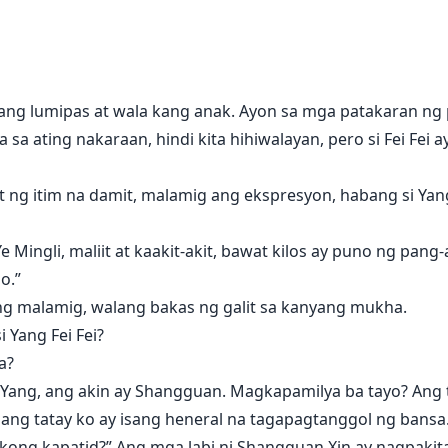
gumiti ang babae nang buong tapang, "Huwag kang mag-alal
 buo pa rin ang katawan ng prinsesa."
g naglalabanang espada, isang alon ng espada ang humati sa l
 ang lumipas at wala kang anak. Ayon sa mga patakaran ng 
Ginoo, magpakatino ka. Si Ah Xin ay asawa ko."
a sa ating nakaraan, hindi kita hihiwalayan, pero si Fei Fe
t ng itim na damit, malamig ang ekspresyon, habang si Yang 
Ye Mingli, maliit at kaakit-akit, bawat kilos ay puno ng pan
o.”
 ng malamig, walang bakas ng galit sa kanyang mukha.
 Yang Fei Fei?
a?
y Yang, ang akin ay Shangguan. Magkapamilya ba tayo? Ang 
g tatay ko ay isang heneral na tagapagtanggol ng bansa.
kong kapatid?” Ang mga labi ni Shangguan Xin ay nagpaki