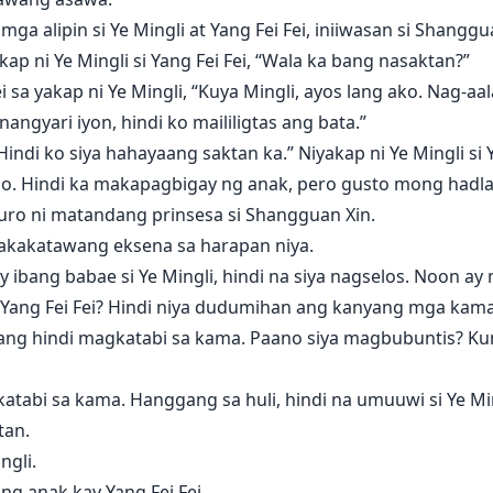
mga alipin si Ye Mingli at Yang Fei Fei, iniiwasan si Shanggu
kap ni Ye Mingli si Yang Fei Fei, “Wala ka bang nasaktan?”
 sa yakap ni Ye Mingli, “Kuya Mingli, ayos lang ako. Nag-aa
angyari iyon, hindi ko maililigtas ang bata.”
ndi ko siya hahayaang saktan ka.” Niyakap ni Ye Mingli si Ya
. Hindi ka makapagbigay ng anak, pero gusto mong hadlang
inuro ni matandang prinsesa si Shangguan Xin.
nakakatawang eksena sa harapan niya.
bang babae si Ye Mingli, hindi na siya nagselos. Noon ay m
si Yang Fei Fei? Hindi niya dudumihan ang kanyang mga kama
ilang hindi magkatabi sa kama. Paano siya magbubuntis? Ku
katabi sa kama. Hanggang sa huli, hindi na umuuwi si Ye Mi
tan.
ngli.
ng anak kay Yang Fei Fei.