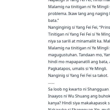
Malamig na tinitigan ni Ye Mingli
problema. Ikaw lang ang naging l
bata.”
Nanginginig si Yang Fei Fei, “Pr
Tinitigan ni Yang Fei Fei si Ye M
niya sa sarili at minamaliit ka. Ma
Malamig na tinitigan ni Ye Mingli 
magugustuhan. Tandaan mo, Yang 
hindi mo mapapanatili ang bata,
Pagkatapos, umalis si Ye Mingli.
Nanginig si Yang Fei Fei sa takot.
……
Sa loob ng kwarto ni Shangguan 
Inaayos ni Wu Shuang ang buhok n
kanya? Hindi siya makakapasok sa
Nakayuko si Shangguan Xin, muli