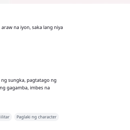
 araw na iyon, saka lang niya
aro ng sungka, pagtatago ng
o ng gagamba, imbes na
sa kampo, "Shangguan Xin,
ilitar
Paglaki ng character