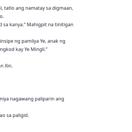
l, tatlo ang namatay sa digmaan,
o.
 sa kanya.” Mahigpit na tinitigan
insipe ng pamilya Ye, anak ng
ngkod kay Ye Mingli.”
n Xin.
o niya nagawang paliparin ang
o sa paligid.