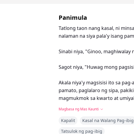
Panimula
Tatlong taon nang kasal, ni minsa
nalaman na siya pala'y isang pam
Sinabi niya, "Ginoo, maghiwalay n
Sagot niya, "Huwag mong pagsisis
Akala niya'y magsisisi ito sa pag
pamato, paglalaro ng sipa, pakik
magmukmok sa kwarto at umiya
Magbasa ng Mas Kaunti
Sa wakas, nang magdala ito ng h
Kapalit
Kasal na Walang Pag-ibig
huwag kang sumama sa digmaan p
Tatsulok ng pag-ibig