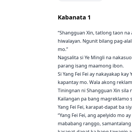
Sa ilalim ng ilaw ng kandila, n
ang disyerto, sisiguraduhin kong
Kabanata
1
Nagalit ang lalaki, at sa gitna n
“Shangguan Xin, tatlong taon na
nang parang simoy ng tagsibol, "
hiwalayan. Ngunit bilang pag-alal
mo.”
Nagsalita si Ye Mingli na nakasuo
parang isang maamong ibon.
Si Yang Fei Fei ay nakayakap kay 
kapantay mo. Wala akong reklam
Tiningnan ni Shangguan Xin sila
Kailangan pa bang magreklamo si
Yang Fei Fei, karapat-dapat ba siy
“Yang Fei Fei, ang apelyido mo a
mababang ranggo, samantalang an
karapat-dapat ka bang tawagin a