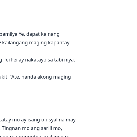
a, Ginoo. Kapag nasakop ko na
alaki. Si Song Jue ay ngumiti
pamilya Ye, dapat ka nang
i ay kailangang maging kapantay
Fei Fei ay nakatayo sa tabi niya,
g-akit. “Ate, handa akong maging
tatay mo ay isang opisyal na may
 Tingnan mo ang sarili mo,
ta ng pangungutya, malamig na