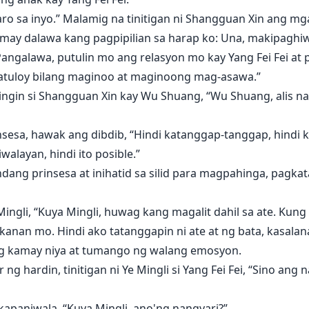
o sa inyo.” Malamig na tinitigan ni Shangguan Xin ang mga
i, may dalawa kang pagpipilian sa harap ko: Una, makipaghiw
 Pangalawa, putulin mo ang relasyon mo kay Yang Fei Fei at
atuloy bilang maginoo at maginoong mag-asawa.”
ingin si Shangguan Xin kay Wu Shuang, “Wu Shuang, alis na
nsesa, hawak ang dibdib, “Hindi katanggap-tanggap, hindi 
walayan, hindi ito posible.”
dang prinsesa at inihatid sa silid para magpahinga, pagka
 Mingli, “Kuya Mingli, huwag kang magalit dahil sa ate. Ku
akanan mo. Hindi ako tatanggapin ni ate at ng bata, kasalana
ang kamay niya at tumango ng walang emosyon.
 ng hardin, tinitigan ni Ye Mingli si Yang Fei Fei, “Sino ang
makapaniwala, “Kuya Mingli, ano'ng nangyari?”