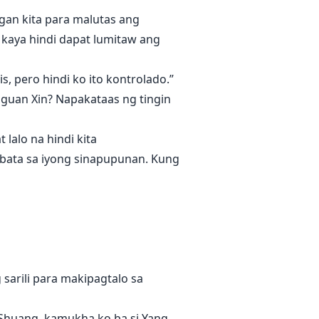
angan kita para malutas ang
 kaya hindi dapat lumitaw ang
, pero hindi ko ito kontrolado.”
angguan Xin? Napakataas ng tingin
 lalo na hindi kita
 bata sa iyong sinapupunan. Kung
sarili para makipagtalo sa
 Shuang, kamukha ko ba si Yang