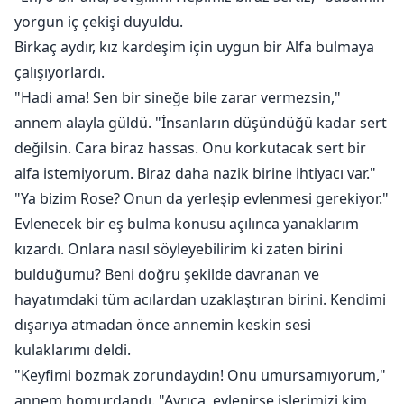
yorgun iç çekişi duyuldu.
Birkaç aydır, kız kardeşim için uygun bir Alfa bulmaya
çalışıyorlardı.
"Hadi ama! Sen bir sineğe bile zarar vermezsin,"
annem alayla güldü. "İnsanların düşündüğü kadar sert
değilsin. Cara biraz hassas. Onu korkutacak sert bir
alfa istemiyorum. Biraz daha nazik birine ihtiyacı var."
"Ya bizim Rose? Onun da yerleşip evlenmesi gerekiyor."
Evlenecek bir eş bulma konusu açılınca yanaklarım
kızardı. Onlara nasıl söyleyebilirim ki zaten birini
bulduğumu? Beni doğru şekilde davranan ve
hayatımdaki tüm acılardan uzaklaştıran birini. Kendimi
dışarıya atmadan önce annemin keskin sesi
kulaklarımı deldi.
"Keyfimi bozmak zorundaydın! Onu umursamıyorum,"
annem homurdandı. "Ayrıca, evlenirse işlerimizi kim