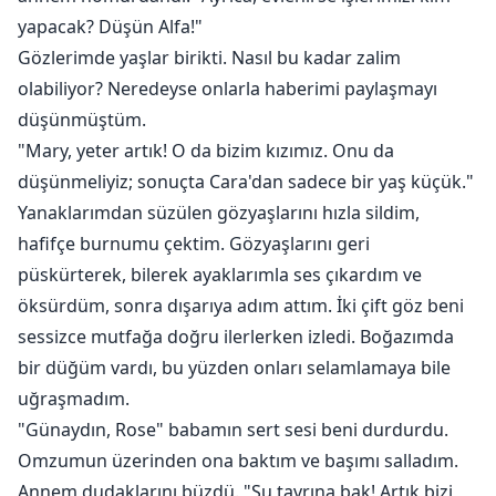
yapacak? Düşün Alfa!"
Gözlerimde yaşlar birikti. Nasıl bu kadar zalim
olabiliyor? Neredeyse onlarla haberimi paylaşmayı
düşünmüştüm.
"Mary, yeter artık! O da bizim kızımız. Onu da
düşünmeliyiz; sonuçta Cara'dan sadece bir yaş küçük."
Yanaklarımdan süzülen gözyaşlarını hızla sildim,
hafifçe burnumu çektim. Gözyaşlarını geri
püskürterek, bilerek ayaklarımla ses çıkardım ve
öksürdüm, sonra dışarıya adım attım. İki çift göz beni
sessizce mutfağa doğru ilerlerken izledi. Boğazımda
bir düğüm vardı, bu yüzden onları selamlamaya bile
uğraşmadım.
"Günaydın, Rose" babamın sert sesi beni durdurdu.
Omzumun üzerinden ona baktım ve başımı salladım.
Annem dudaklarını büzdü. "Şu tavrına bak! Artık bizi