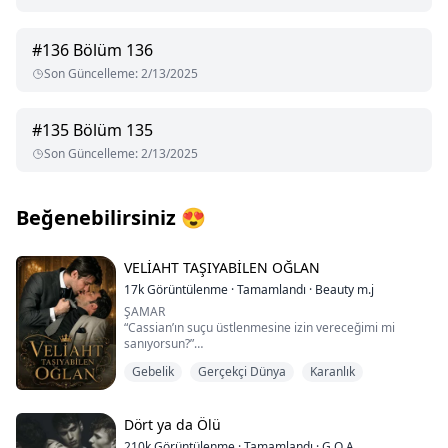
#
136
Bölüm 136
Son Güncelleme
:
2/13/2025
#
135
Bölüm 135
Son Güncelleme
:
2/13/2025
Beğenebilirsiniz
😍
VELİAHT TAŞIYABİLEN OĞLAN
17k
Görüntülenme
·
Tamamlandı
·
Beauty m.j
ŞAMAR
“Cassian’ın suçu üstlenmesine izin vereceğimi mi
sanıyorsun?”
Gebelik
Gerçekçi Dünya
Karanlık
“O benim oğlum. Sen? Sen sadece yaratmış olmaktan
pişmanlık duyduğum bir yüzsün!”
Lucien bir sırla doğdu.
Dört ya da Ölü
Kendinin bile anlayamadığı bir sırla.
210k
Görüntülenme
·
Tamamlandı
·
G O A