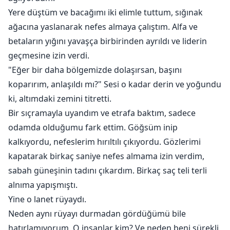
Yere düştüm ve bacağımı iki elimle tuttum, sığınak
ağacına yaslanarak nefes almaya çalıştım. Alfa ve
betaların yığını yavaşça birbirinden ayrıldı ve liderin
geçmesine izin verdi.
"Eğer bir daha bölgemizde dolaşırsan, başını
koparırım, anlaşıldı mı?" Sesi o kadar derin ve yoğundu
ki, altımdaki zemini titretti.
Bir sıçramayla uyandım ve etrafa baktım, sadece
odamda olduğumu fark ettim. Göğsüm inip
kalkıyordu, nefeslerim hırıltılı çıkıyordu. Gözlerimi
kapatarak birkaç saniye nefes almama izin verdim,
sabah güneşinin tadını çıkardım. Birkaç saç teli terli
alnıma yapışmıştı.
Yine o lanet rüyaydı.
Neden aynı rüyayı durmadan gördüğümü bile
hatırlamıyorum. O insanlar kim? Ve neden beni sürekli