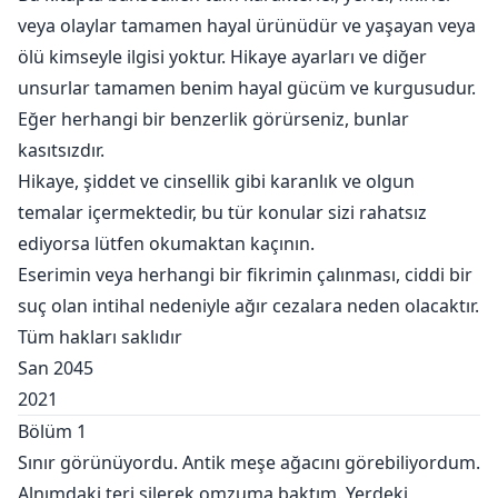
bir Luna'ya ihtiyacı vardır.
veya olaylar tamamen hayal ürünüdür ve yaşayan veya
ölü kimseyle ilgisi yoktur. Hikaye ayarları ve diğer
Talihsiz bir olay sonucu, Rose, kendisine hiç ilgi
unsurlar tamamen benim hayal gücüm ve kurgusudur.
göstermeyen Alfa Aiden ile evlenir. Onun kalbini
Eğer herhangi bir benzerlik görürseniz, bunlar
kazanabilecek mi? Yoksa Alfa tarafından sonsuza dek
kasıtsızdır.
nefret mi edilecek?
Hikaye, şiddet ve cinsellik gibi karanlık ve olgun
temalar içermektedir, bu tür konular sizi rahatsız
ediyorsa lütfen okumaktan kaçının.
Eserimin veya herhangi bir fikrimin çalınması, ciddi bir
suç olan intihal nedeniyle ağır cezalara neden olacaktır.
Tüm hakları saklıdır
San 2045
2021
Bölüm 1
Sınır görünüyordu. Antik meşe ağacını görebiliyordum.
Alnımdaki teri silerek omzuma baktım. Yerdeki