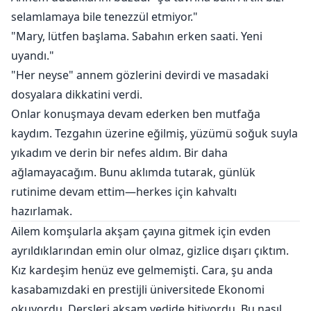
selamlamaya bile tenezzül etmiyor."
"Mary, lütfen başlama. Sabahın erken saati. Yeni
uyandı."
"Her neyse" annem gözlerini devirdi ve masadaki
dosyalara dikkatini verdi.
Onlar konuşmaya devam ederken ben mutfağa
kaydım. Tezgahın üzerine eğilmiş, yüzümü soğuk suyla
yıkadım ve derin bir nefes aldım. Bir daha
ağlamayacağım. Bunu aklımda tutarak, günlük
rutinime devam ettim—herkes için kahvaltı
hazırlamak.
Ailem komşularla akşam çayına gitmek için evden
ayrıldıklarından emin olur olmaz, gizlice dışarı çıktım.
Kız kardeşim henüz eve gelmemişti. Cara, şu anda
kasabamızdaki en prestijli üniversitede Ekonomi
okuyordu. Dersleri akşam yedide bitiyordu. Bu nasıl