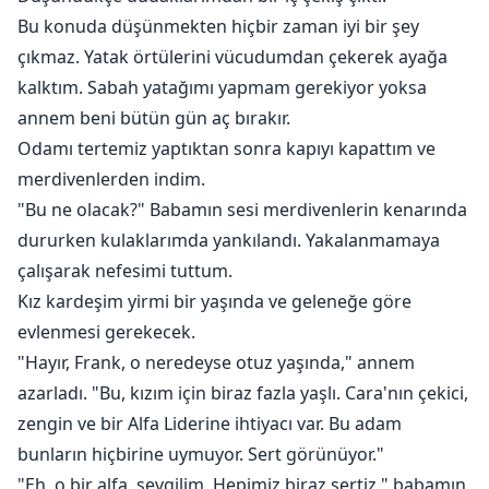
Bu konuda düşünmekten hiçbir zaman iyi bir şey
çıkmaz. Yatak örtülerini vücudumdan çekerek ayağa
kalktım. Sabah yatağımı yapmam gerekiyor yoksa
annem beni bütün gün aç bırakır.
Odamı tertemiz yaptıktan sonra kapıyı kapattım ve
merdivenlerden indim.
"Bu ne olacak?" Babamın sesi merdivenlerin kenarında
dururken kulaklarımda yankılandı. Yakalanmamaya
çalışarak nefesimi tuttum.
Kız kardeşim yirmi bir yaşında ve geleneğe göre
evlenmesi gerekecek.
"Hayır, Frank, o neredeyse otuz yaşında," annem
azarladı. "Bu, kızım için biraz fazla yaşlı. Cara'nın çekici,
zengin ve bir Alfa Liderine ihtiyacı var. Bu adam
bunların hiçbirine uymuyor. Sert görünüyor."
"Eh, o bir alfa, sevgilim. Hepimiz biraz sertiz," babamın