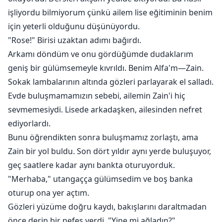
işliyordu bilmiyorum çünkü ailem lise eğitiminin benim
için yeterli olduğunu düşünüyordu.
"Rose!" Birisi uzaktan adımı bağırdı.
Arkamı döndüm ve onu gördüğümde dudaklarım
geniş bir gülümsemeyle kıvrıldı. Benim Alfa'm—Zain.
Sokak lambalarının altında gözleri parlayarak el salladı.
Evde buluşmamamızın sebebi, ailemin Zain'i hiç
sevmemesiydi. Lisede arkadaşken, ailesinden nefret
ediyorlardı.
Bunu öğrendikten sonra buluşmamız zorlaştı, ama
Zain bir yol buldu. Son dört yıldır aynı yerde buluşuyor,
geç saatlere kadar aynı bankta oturuyorduk.
"Merhaba," utangaçça gülümsedim ve boş banka
oturup ona yer açtım.
Gözleri yüzüme doğru kaydı, bakışlarını daraltmadan
önce derin bir nefes verdi. "Yine mi ağladın?"