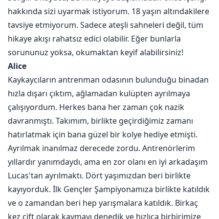
göğsümde gezdirdi ve bakışları göğüslerimde durdu.
hakkında sizi uyarmak istiyorum. 18 yaşın altındakilere
Sonra incelemeye devam etti. Bakışları yavaşça
tavsiye etmiyorum. Sadece ateşli sahneleri değil, tüm
bacaklarımın arasına indi ve bir süre oraya baktı.
hikaye akışı rahatsız edici olabilir. Eğer bunlarla
"Bacaklarını aç, Alice." Eğildi ve beni daha yakından
sorununuz yoksa, okumaktan keyif alabilirsiniz!
görmek için hareket ettiğinde gözlerimi kapattım.
Alice
Sadece lezbiyen falan olmamasını umuyordum, ama
Kaykaycıların antrenman odasının bulunduğu binadan
sonunda memnun bir gülümsemeyle ayağa kalktı.
hızla dışarı çıktım, ağlamadan kulüpten ayrılmaya
"Mükemmel tıraşlı. Erkekler böyle sever. Eminim oğlum
çalışıyordum. Herkes bana her zaman çok nazik
da beğenecek. Cildin güzel ve yumuşak, kaslısın ama
davranmıştı. Takımım, birlikte geçirdiğimiz zamanı
fazla değil. Gideon için mükemmelsin. Önce iç
çamaşırını, sonra elbiseyi giy, Alice." Söylemek
hatırlatmak için bana güzel bir kolye hediye etmişti.
istediğim birçok şey vardı, ama hepsini yuttum. Sadece
Ayrılmak inanılmaz derecede zordu. Antrenörlerim
kaçmak istiyordum ve o an, bir gün başaracağıma
yıllardır yanımdaydı, ama en zor olanı en iyi arkadaşım
kendime söz verdim.
Lucas'tan ayrılmaktı. Dört yaşımızdan beri birlikte
kayıyorduk. İlk Gençler Şampiyonamıza birlikte katıldık
Alice on sekiz yaşında, güzel bir buz patencisiydi.
ve o zamandan beri hep yarışmalara katıldık. Birkaç
Kariyeri zirveye ulaşmak üzereyken, zalim üvey babası
kez çift olarak kaymayı denedik ve hızlıca birbirimize