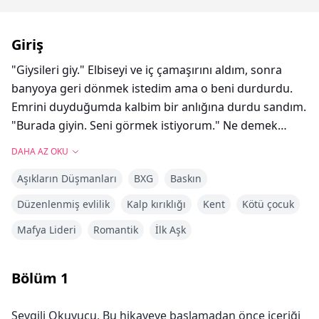
Giriş
"Giysileri giy." Elbiseyi ve iç çamaşırını aldım, sonra
banyoya geri dönmek istedim ama o beni durdurdu.
Emrini duyduğumda kalbim bir anlığına durdu sandım.
"Burada giyin. Seni görmek istiyorum." Ne demek
istediğini ilk başta anlamadım, ama sabırsızca bana
DAHA AZ OKU
baktığında, dediğini yapmam gerektiğini anladım.
Aşıkların Düşmanları
BXG
Baskın
Sabahlığımı açtım ve yanımdaki beyaz kanepeye
koydum. Elbiseyi tutarak giymek istedim, ama onu
Düzenlenmiş evlilik
Kalp kırıklığı
Kent
Kötü çocuk
tekrar duydum. "Dur." Kalbim neredeyse göğsümden
Mafya Lideri
Romantik
İlk Aşk
fırlayacaktı. "Elbiseyi kanepeye koy ve dik dur." Dediğini
yaptım. Tamamen çıplak bir şekilde orada durdum.
Beni baştan aşağı gözleriyle inceledi. Çıplak bedenimi
Bölüm
1
bu şekilde incelemesi beni berbat hissettirdi. Saçlarımı
omuzlarımın arkasına attı, işaret parmağını nazikçe
Sevgili Okuyucu, Bu hikayeye başlamadan önce içeriği