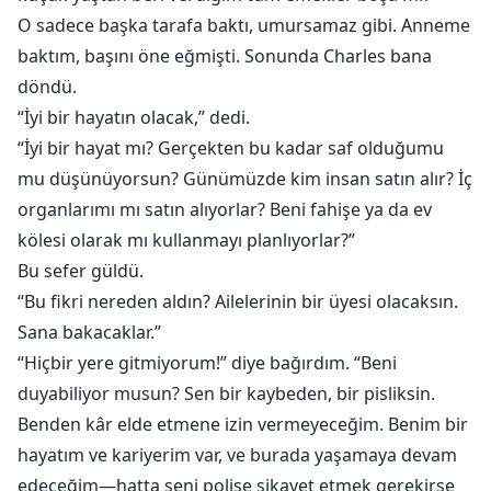
O sadece başka tarafa baktı, umursamaz gibi. Anneme
baktım, başını öne eğmişti. Sonunda Charles bana
döndü.
“İyi bir hayatın olacak,” dedi.
“İyi bir hayat mı? Gerçekten bu kadar saf olduğumu
mu düşünüyorsun? Günümüzde kim insan satın alır? İç
organlarımı mı satın alıyorlar? Beni fahişe ya da ev
kölesi olarak mı kullanmayı planlıyorlar?”
Bu sefer güldü.
“Bu fikri nereden aldın? Ailelerinin bir üyesi olacaksın.
Sana bakacaklar.”
“Hiçbir yere gitmiyorum!” diye bağırdım. “Beni
duyabiliyor musun? Sen bir kaybeden, bir pisliksin.
Benden kâr elde etmene izin vermeyeceğim. Benim bir
hayatım ve kariyerim var, ve burada yaşamaya devam
edeceğim—hatta seni polise şikayet etmek gerekirse