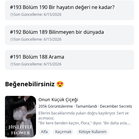
#
193
Bölüm 190 Bir hayatın değeri ne kadar?
Son Güncelleme
:
6/15/2026
#
192
Bölüm 189 Bilinmeyen bir dünyada
Son Güncelleme
:
6/15/2026
#
191
Bölüm 188 Arama
Son Güncelleme
:
6/15/2026
Beğenebilirsiniz
😍
Onun Küçük Çiçeği
205k
Görüntülenme
·
Tamamlandı
·
December Secrets
Ellerini bacaklarımda yukarı doğru kaydırıyor. Sert ve
acımasız.
"Bir kere benden kaçtın, Flora," diyor. "Bir daha asla.
Sen benimsin."
Alfa
Kaçırmak
Kötüye Kullanım
Boynumdaki tutuşunu sıkılaştırıyor. "Söyle."
"Seninim," diye boğuk bir sesle çıkarıyorum. Hep