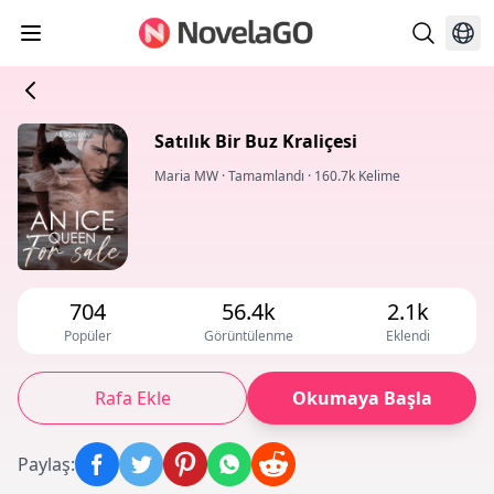
Satılık Bir Buz Kraliçesi
Maria MW
·
Tamamlandı
·
160.7k Kelime
704
56.4k
2.1k
Popüler
Görüntülenme
Eklendi
Rafa Ekle
Okumaya Başla
Paylaş
: