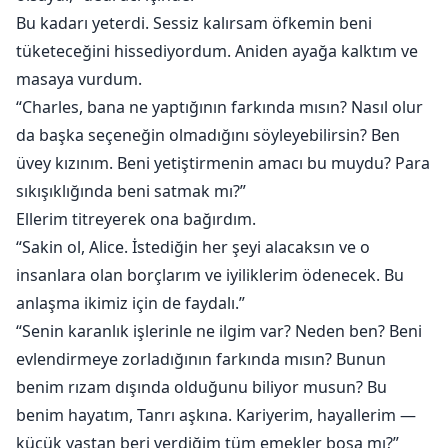
Bu kadarı yeterdi. Sessiz kalırsam öfkemin beni
tüketeceğini hissediyordum. Aniden ayağa kalktım ve
masaya vurdum.
“Charles, bana ne yaptığının farkında mısın? Nasıl olur
da başka seçeneğin olmadığını söyleyebilirsin? Ben
üvey kızınım. Beni yetiştirmenin amacı bu muydu? Para
sıkışıklığında beni satmak mı?”
Ellerim titreyerek ona bağırdım.
“Sakin ol, Alice. İstediğin her şeyi alacaksın ve o
insanlara olan borçlarım ve iyiliklerim ödenecek. Bu
anlaşma ikimiz için de faydalı.”
“Senin karanlık işlerinle ne ilgim var? Neden ben? Beni
evlendirmeye zorladığının farkında mısın? Bunun
benim rızam dışında olduğunu biliyor musun? Bu
benim hayatım, Tanrı aşkına. Kariyerim, hayallerim —
küçük yaştan beri verdiğim tüm emekler boşa mı?”