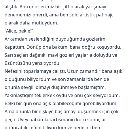
onu zengin bir aileye, Sullivan'lara, en küçük oğullarıyla
alıştık. Antrenörlerimiz bir çift olarak yarışmayı
evlenmesi için sattı. Alice, yakışıklı bir adamın neden
denememizi önerdi, ama ben solo artistik patinajcı
garip bir kızla evlenmek istediğini, özellikle de ailenin
olarak daha mutluydum.
tanınmış bir suç örgütünün parçası olduğunu
“Alice, bekle!”
düşündü. Buz gibi kalpleri eritip, onu bırakmalarını
Arkamdan seslendiğini duyduğumda gözlerimi
sağlayacak bir yol bulabilecek mi? Yoksa çok geç
kapattım. Dönüp ona baktım, bana doğru koşuyordu.
olmadan kaçmayı başarabilecek mi?
Sarı saçları dağınık, mavi gözleri yaşlarla doluydu ve
üzüntüsünü yansıtıyordu.
Nefesini toparlamaya çalıştı. Uzun zamandır bana aşık
olduğunu biliyordum ve son zamanlarda ben de
onunla sevgili olmayı düşünmeye başlamıştım.
Yakınlaştığım tek erkek oydu ve onu çok seviyordum.
Belki bir gün ona aşık olabileceğimi görebiliyordum.
Ama onunla bir ilişkiye başlamayı düşünmek için çok
geçti. Üvey babamla tartışmanın kötü sonuçlar
doğurabileceğini biliyordum ve bedelini ben