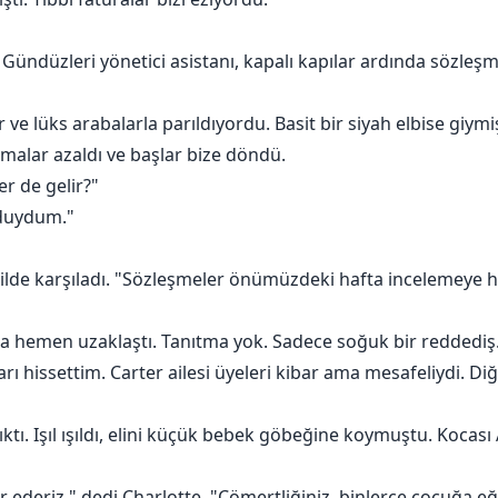
 Gündüzleri yönetici asistanı, kapalı kapılar ardında sözleşme
r ve lüks arabalarla parıldıyordu. Basit bir siyah elbise gi
şmalar azaldı ve başlar bize döndü.
er de gelir?"
ı duydum."
ekilde karşıladı. "Sözleşmeler önümüzdeki hafta incelemeye h
ra hemen uzaklaştı. Tanıtma yok. Sadece soğuk bir reddediş
hissettim. Carter ailesi üyeleri kibar ama mesafeliydi. Diğ
ktı. Işıl ışıldı, elini küçük bebek göbeğine koymuştu. Kocası
ür ederiz," dedi Charlotte. "Cömertliğiniz, binlerce çocuğa e