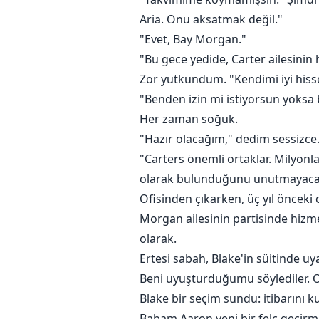
Aria. Onu aksatmak değil."
"Evet, Bay Morgan."
"Bu gece yedide, Carter ailesinin 
Zor yutkundum. "Kendimi iyi hi
"Benden izin mi istiyorsun yoksa 
Her zaman soğuk.
"Hazır olacağım," dedim sessizce
"Carters önemli ortaklar. Milyon
olarak bulunduğunu unutmayacaksı
Ofisinden çıkarken, üç yıl öncek
Morgan ailesinin partisinde hizm
olarak.
Ertesi sabah, Blake'in süitinde u
Beni uyuşturduğumu söylediler. O
Blake bir seçim sundu: itibarını ku
Babam Aaron yeni bir felç geçirmiş