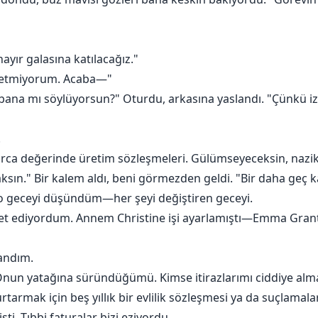
hayır galasına katılacağız."
ssetmiyorum. Acaba—"
bana mı söylüyorsun?" Oturdu, arkasına yaslandı. "Çünkü izin
.
larca değerinde üretim sözleşmeleri. Gülümseyeceksin, nazi
n." Bir kalem aldı, beni görmezden geldi. "Bir daha geç k
i o geceyi düşündüm—her şeyi değiştiren geceyi.
et ediyordum. Annem Christine işi ayarlamıştı—Emma Grant'i 
yandım.
nun yatağına süründüğümü. Kimse itirazlarımı ciddiye alm
rtarmak için beş yıllık bir evlilik sözleşmesi ya da suçlamalar
ti. Tıbbi faturalar bizi eziyordu.