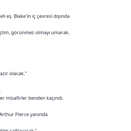
li eş. Blake'in iç çevresi dışında
ymiştim, görünmez olmayı umarak.
azır olacak."
.
er misafirler benden kaçındı.
 Arthur Pierce yanında
ğitim sağlayacak."