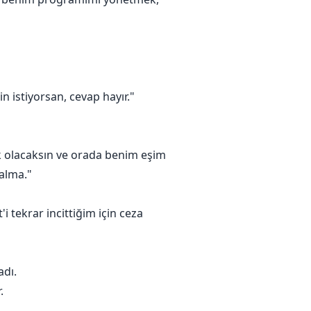
 istiyorsan, cevap hayır."
k olacaksın ve orada benim eşim
alma."
tekrar incittiğim için ceza
adı.
.