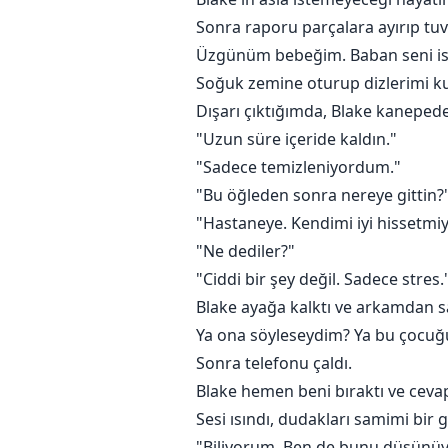
Sonra raporu parçalara ayırıp tuv
Üzgünüm bebeğim. Baban seni is
Soğuk zemine oturup dizlerimi ku
Dışarı çıktığımda, Blake kaneped
"Uzun süre içeride kaldın."
"Sadece temizleniyordum."
"Bu öğleden sonra nereye gittin?
"Hastaneye. Kendimi iyi hissetm
"Ne dediler?"
"Ciddi bir şey değil. Sadece stres.
Blake ayağa kalktı ve arkamdan s
Ya ona söyleseydim? Ya bu çocuğu
Sonra telefonu çaldı.
Blake hemen beni bıraktı ve cevap
Sesi ısındı, dudakları samimi bir 
"Biliyorum. Ben de bunu düşünüyo