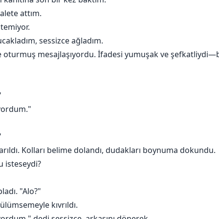
alete attım.
temiyor.
cakladım, sessizce ağladım.
e oturmuş mesajlaşıyordu. İfadesi yumuşak ve şefkatliydi—b
"
iyordum."
"
arıldı. Kolları belime dolandı, dudakları boynuma dokundu.
 isteseydi?
ladı. "Alo?"
gülümsemeyle kıvrıldı.
rdum," dedi sessizce, arkasını dönerek.