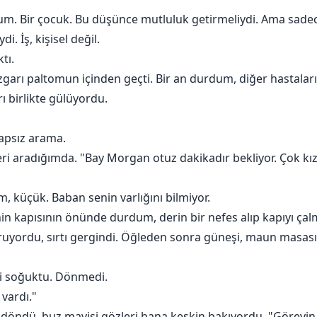
. Bir çocuk. Bu düşünce mutluluk getirmeliydi. Ama sadece
. İş, kişisel değil.
tı.
rı paltomun içinden geçti. Bir an durdum, diğer hastaların a
rı birlikte gülüyordu.
vapsız arama.
 geri aradığımda. "Bay Morgan otuz dakikadır bekliyor. Çok kı
 küçük. Baban senin varlığını bilmiyor.
inin kapısının önünde durdum, derin bir nefes alıp kapıyı ça
uruyordu, sırtı gergindi. Öğleden sonra güneşi, maun masas
si soğuktu. Dönmedi.
 vardı."
döndü, buz mavisi gözleri bana keskin bakıyordu. "Görev