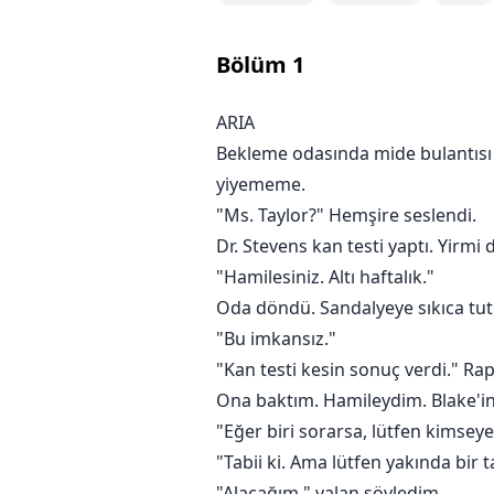
Kendi annesi babasının fişini çek
yangından kurtardığına dair hatı
Bölüm
1
Ama değiller.
ARIA
Bekleme odasında mide bulantısı
Saldırılar arttıkça, Aria nihai i
olabilir. Ve Blake—onu mülk gibi
yiyememe.
"Ms. Taylor?" Hemşire seslendi.
Babası uyandığında hangi sırları 
Dr. Stevens kan testi yaptı. Yirm
Ve onu gerçekten kim kurtardı, 
"Hamilesiniz. Altı haftalık."
Oda döndü. Sandalyeye sıkıca tu
"Bu imkansız."
"Kan testi kesin sonuç verdi." Ra
Ona baktım. Hamileydim. Blake'i
"Eğer biri sorarsa, lütfen kimse
"Tabii ki. Ama lütfen yakında bir 
"Alacağım," yalan söyledim.