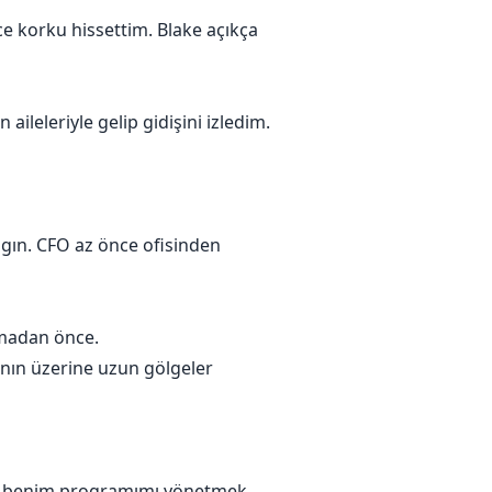
 korku hissettim. Blake açıkça
ileleriyle gelip gidişini izledim.
zgın. CFO az önce ofisinden
lmadan önce.
ının üzerine uzun gölgeler
in benim programımı yönetmek,