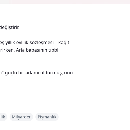
eğiştirir.
ş yıllık evlilik sözleşmesi—kağıt
irken, Aria babasının tıbbi
ra" güçlü bir adamı öldürmüş, onu
ı uyanmak üzere olduğu için mi?
lik
Milyarder
Pişmanlık