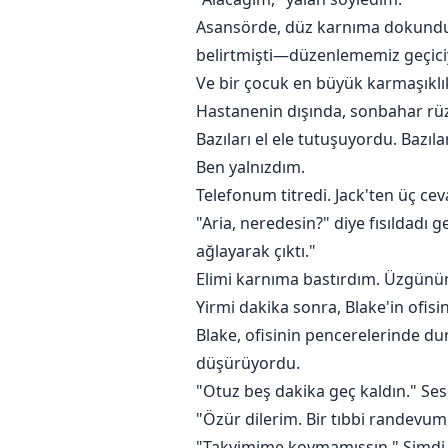
Asansörde, düz karnıma dokundum
belirtmişti—düzenlememiz geçiciydi
Ve bir çocuk en büyük karmaşıklık
Hastanenin dışında, sonbahar rüzga
Bazıları el ele tutuşuyordu. Bazıla
Ben yalnızdım.
Telefonum titredi. Jack'ten üç ce
"Aria, neredesin?" diye fısıldadı
ağlayarak çıktı."
Elimi karnıma bastırdım. Üzgünüm,
Yirmi dakika sonra, Blake'in ofis
Blake, ofisinin pencerelerinde d
düşürüyordu.
"Otuz beş dakika geç kaldın." Se
"Özür dilerim. Bir tıbbi randevum
"Takvimime koymamışsın." Şimdi 