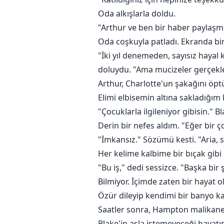
Oda alkışlarla doldu.
"Arthur ve ben bir haber paylaşma
Oda coşkuyla patladı. Ekranda b
"İki yıl denemeden, sayısız hayal
doluydu. "Ama mucizeler gerçekleş
Arthur, Charlotte'un şakağını öp
Elimi elbisemin altına sakladığı
"Çocuklarla ilgileniyor gibisin." B
Derin bir nefes aldım. "Eğer bir
"İmkansız." Sözümü kesti. "Aria, s
Her kelime kalbime bir bıçak gibi
"Bu iş," dedi sessizce. "Başka bir 
Bilmiyor. İçimde zaten bir hayat 
Özür dileyip kendimi bir banyo ka
Saatler sonra, Hampton malikane
Blake'in asla istemeyeceği hayatı