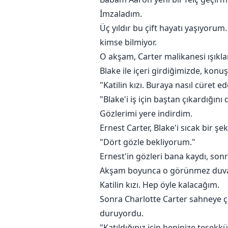
İmzaladım.
Üç yıldır bu çift hayatı yaşıyorum.
kimse bilmiyor.
O akşam, Carter malikanesi ışıkla
Blake ile içeri girdiğimizde, konu
"Katilin kızı. Buraya nasıl cüret ed
"Blake'i iş için baştan çıkardığın
Gözlerimi yere indirdim.
Ernest Carter, Blake'i sıcak bir ş
"Dört gözle bekliyorum."
Ernest'in gözleri bana kaydı, son
Akşam boyunca o görünmez duvarı 
Katilin kızı. Hep öyle kalacağım.
Sonra Charlotte Carter sahneye çı
duruyordu.
"Katıldığınız için hepinize teşekk