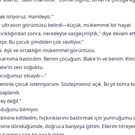
k istiyoruz. Hamileyiz."
ir ultrason görüntüsü belirdi—küçük, mükemmel bir hayat.
 kırıklığından sonra, neredeyse vazgeçmiştik," diye devam ett
ir. Bu çocuk şimdiden çok seviliyor."
tü. Aşk ve ortaklığın mükemmel görüntüsü.
m karnıma bastırdım. Benim çocuğum. Blake'in ve benim. Kim
lake'in sesi soğuktu.
 çocuğumuz olsaydı—"
eninle çocuk istemiyorum. Sözleşmemiz açık. İki yıl sonra bun
 saplandı.
şey değil."
olduğunu bilmiyor.
binine kilitledim, hıçkırıklarımı bastırmak için yumruğumu 
sine döndüğümde, doğruca banyoya gittim. Ellerim titreyer
n kanıtına son bir kez baktım.