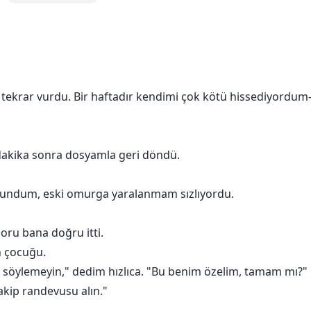
meye çalışır. Blake’in mükemmel Emma’sı, göründüğü kişi değil
raları? Herkes bunların imkansız olduğunu söylüyor.
 tekrar vurdu. Bir haftadır kendimi çok kötü hissediyord
haneti keşfeder: Onu büyüten kadın gerçek annesi olmayabilir
 gören adam—tek kurtuluşu olabilir.
ortaya çıkaracak? Blake, karısının varis taşıdığını birisi o
i dakika sonra dosyamla geri döndü.
kim onu uyuşturdu ve karısını avlayan kim—öğrendiğinde in
tundum, eski omurga yaralanmam sızlıyordu.
poru bana doğru itti.
n çocuğu.
ye söylemeyin," dedim hızlıca. "Bu benim özelim, tamam mı?"
takip randevusu alın."