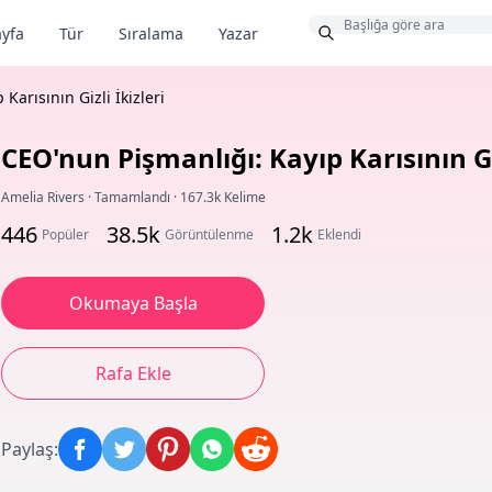
Bonus
yfa
Tür
Sıralama
Yazar
Karısının Gizli İkizleri
CEO'nun Pişmanlığı: Kayıp Karısının Giz
Amelia Rivers
·
Tamamlandı
·
167.3k Kelime
446
38.5k
1.2k
Popüler
Görüntülenme
Eklendi
Okumaya Başla
Rafa Ekle
Paylaş
: