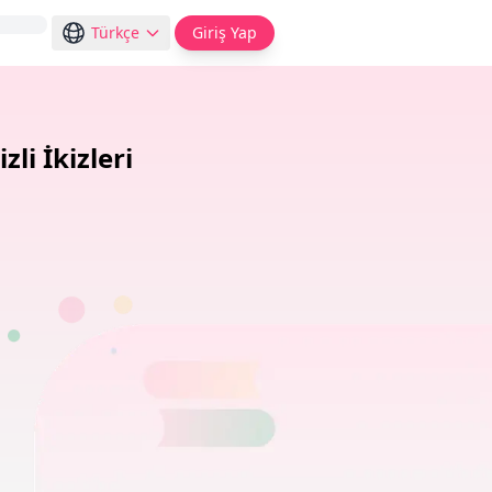
Türkçe
Giriş Yap
li İkizleri