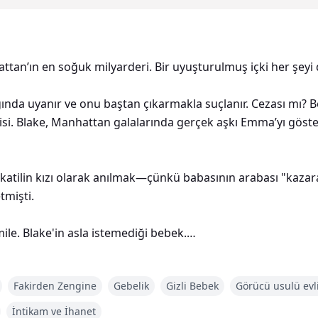
ttan’ın en soğuk milyarderi. Bir uyuşturulmuş içki her şeyi d
ında uyanır ve onu baştan çıkarmakla suçlanır. Cezası mı? Be
isi. Blake, Manhattan galalarında gerçek aşkı Emma’yı göster
a katilin kızı olarak anılmak—çünkü babasının arabası "kaza
tmişti.
ile. Blake'in asla istemediği bebek.
ir dondurucuya kilitlediler, her adımını engellediler. Babas
Fakirden Zengine
Gebelik
Gizli Bebek
Görücü usulü evli
korktuğu için mi?
İntikam ve İhanet