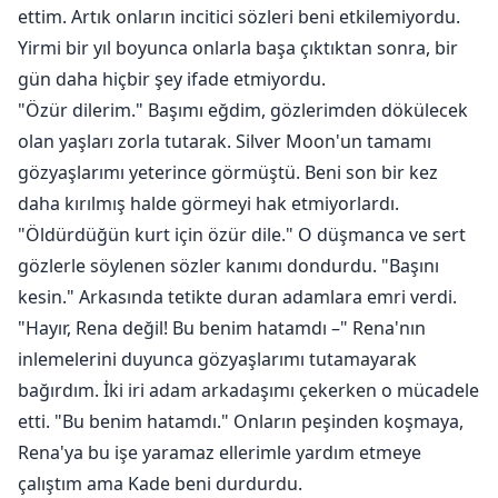
ettim. Artık onların incitici sözleri beni etkilemiyordu.
Yirmi bir yıl boyunca onlarla başa çıktıktan sonra, bir
gün daha hiçbir şey ifade etmiyordu.
"Özür dilerim." Başımı eğdim, gözlerimden dökülecek
olan yaşları zorla tutarak. Silver Moon'un tamamı
gözyaşlarımı yeterince görmüştü. Beni son bir kez
daha kırılmış halde görmeyi hak etmiyorlardı.
"Öldürdüğün kurt için özür dile." O düşmanca ve sert
gözlerle söylenen sözler kanımı dondurdu. "Başını
kesin." Arkasında tetikte duran adamlara emri verdi.
"Hayır, Rena değil! Bu benim hatamdı –" Rena'nın
inlemelerini duyunca gözyaşlarımı tutamayarak
bağırdım. İki iri adam arkadaşımı çekerken o mücadele
etti. "Bu benim hatamdı." Onların peşinden koşmaya,
Rena'ya bu işe yaramaz ellerimle yardım etmeye
çalıştım ama Kade beni durdurdu.