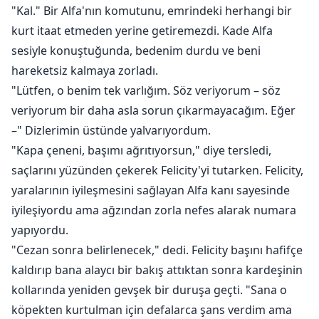
"Kal." Bir Alfa'nın komutunu, emrindeki herhangi bir
kurt itaat etmeden yerine getiremezdi. Kade Alfa
sesiyle konuştuğunda, bedenim durdu ve beni
hareketsiz kalmaya zorladı.
"Lütfen, o benim tek varlığım. Söz veriyorum – söz
veriyorum bir daha asla sorun çıkarmayacağım. Eğer
–" Dizlerimin üstünde yalvarıyordum.
"Kapa çeneni, başımı ağrıtıyorsun," diye tersledi,
saçlarını yüzünden çekerek Felicity'yi tutarken. Felicity,
yaralarının iyileşmesini sağlayan Alfa kanı sayesinde
iyileşiyordu ama ağzından zorla nefes alarak numara
yapıyordu.
"Cezan sonra belirlenecek," dedi. Felicity başını hafifçe
kaldırıp bana alaycı bir bakış attıktan sonra kardeşinin
kollarında yeniden gevşek bir duruşa geçti. "Sana o
köpekten kurtulman için defalarca şans verdim ama