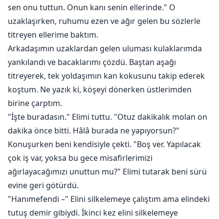
sen onu tuttun. Onun kanı senin ellerinde." O
uzaklaşırken, ruhumu ezen ve ağır gelen bu sözlerle
titreyen ellerime baktım.
Arkadaşımın uzaklardan gelen uluması kulaklarımda
yankılandı ve bacaklarımı çözdü. Baştan aşağı
titreyerek, tek yoldaşımın kan kokusunu takip ederek
koştum. Ne yazık ki, köşeyi dönerken üstlerimden
birine çarptım.
"İşte buradasın." Elimi tuttu. "Otuz dakikalık molan on
dakika önce bitti. Hâlâ burada ne yapıyorsun?"
Konuşurken beni kendisiyle çekti. "Boş ver. Yapılacak
çok iş var, yoksa bu gece misafirlerimizi
ağırlayacağımızı unuttun mu?" Elimi tutarak beni sürü
evine geri götürdü.
"Hanımefendi –" Elini silkelemeye çalıştım ama elindeki
tutuş demir gibiydi. İkinci kez elini silkelemeye