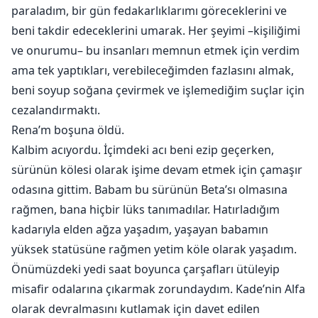
paraladım, bir gün fedakarlıklarımı göreceklerini ve
beni takdir edeceklerini umarak. Her şeyimi –kişiliğimi
ve onurumu– bu insanları memnun etmek için verdim
ama tek yaptıkları, verebileceğimden fazlasını almak,
beni soyup soğana çevirmek ve işlemediğim suçlar için
cezalandırmaktı.
Rena’m boşuna öldü.
Kalbim acıyordu. İçimdeki acı beni ezip geçerken,
sürünün kölesi olarak işime devam etmek için çamaşır
odasına gittim. Babam bu sürünün Beta’sı olmasına
rağmen, bana hiçbir lüks tanımadılar. Hatırladığım
kadarıyla elden ağza yaşadım, yaşayan babamın
yüksek statüsüne rağmen yetim köle olarak yaşadım.
Önümüzdeki yedi saat boyunca çarşafları ütüleyip
misafir odalarına çıkarmak zorundaydım. Kade’nin Alfa
olarak devralmasını kutlamak için davet edilen