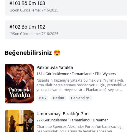
#
103
Bölüm 103
Son Güncelleme
:
7/16/2025
#
102
Bölüm 102
Son Güncelleme
:
7/16/2025
Beğenebilirsiniz
😍
Patronuyla Yatakta
161k
Görüntülenme
·
Tamamlandı
·
Ellie Wynters
Nişanlısını kuzeniyle yatakta bulmak Blair'ı yıkmalıydı,
ama Blair parçalanmayı reddediyor. Güçlü, yetenekli ve
yoluna devam etmeye kararlı. Planlamadığı şey ise
patronunun viskisine fazla dalmak ya da acımasız,
BXG
Baskın
Canlandırıcı
tehlikeli derecede çekici patronu Roman ile yatakta
bulmak.
Sadece bir gece. Hepsi bu olmalıydı.
Ama gün ışığında uzaklaşmak o kadar kolay değil.
Umursamayı Bıraktığı Gün
Roman, istediğini elde etmeye kararlı bir adamdır -
22k
Görüntülenme
·
Tamamlandı
·
Dreamer
özellikle de daha fazlasını istediğine karar verdiğinde.
Charlotte Spencer, Alexander Forbes’un kusursuz eşi,
Blair'ı sadece bir gece için istemiyor. Onu tamamen
beş yaşındaki oğullarının da fedakâr annesiydi.