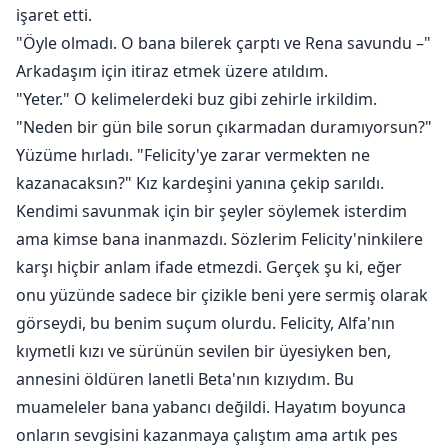
işaret etti.
"Öyle olmadı. O bana bilerek çarptı ve Rena savundu –"
Arkadaşım için itiraz etmek üzere atıldım.
"Yeter." O kelimelerdeki buz gibi zehirle irkildim.
"Neden bir gün bile sorun çıkarmadan duramıyorsun?"
Yüzüme hırladı. "Felicity'ye zarar vermekten ne
kazanacaksın?" Kız kardeşini yanına çekip sarıldı.
Kendimi savunmak için bir şeyler söylemek isterdim
ama kimse bana inanmazdı. Sözlerim Felicity'ninkilere
karşı hiçbir anlam ifade etmezdi. Gerçek şu ki, eğer
onu yüzünde sadece bir çizikle beni yere sermiş olarak
görseydi, bu benim suçum olurdu. Felicity, Alfa'nın
kıymetli kızı ve sürünün sevilen bir üyesiyken ben,
annesini öldüren lanetli Beta'nın kızıydım. Bu
muameleler bana yabancı değildi. Hayatım boyunca
onların sevgisini kazanmaya çalıştım ama artık pes