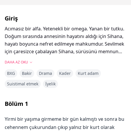
Giriş
Acımasız bir alfa. Yetenekli bir omega. Yanan bir tutku.
Doğum sırasında annesinin hayatını aldığı için Sihana,
hayatı boyunca nefret edilmeye mahkumdur. Sevilmek
için çaresizce çabalayan Sihana, sürüsünü memnun
etmek ve değerini kanıtlamak için çok çalışır ama
DAHA AZ OKU
sonunda onlara yarı köle olur.
BXG
Bakir
Drama
Kader
Kurt adam
Zorbasıyla eşleşip hemen reddedilmesi, eşleşmekten
soğumasına neden olur ama tanrıça ona Alfa Cahir
Suistimal etmek
İyelik
Armani kişiliğinde ikinci bir şans verir.
Dünyanın en güçlü sürüsünün alfası olan Cahir
Bölüm
1
Armani, kana susamış, soğuk ve zalim biri olarak
tanınır. Cahir acımasızdır, vicdan azabı duymadan
Yirmi bir yaşıma girmeme bir gün kalmıştı ve sonra bu
öldüren, gülmeden gülen ve izinsiz alan bir adamdır.
cehennem çukurundan çıkıp yalnız bir kurt olarak
Kimsenin bilmediği şey ise, kanlı zırhının altında yaralı