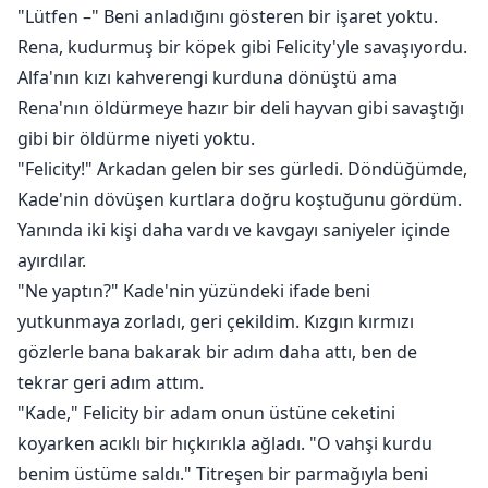
"Lütfen –" Beni anladığını gösteren bir işaret yoktu.
Rena, kudurmuş bir köpek gibi Felicity'yle savaşıyordu.
Alfa'nın kızı kahverengi kurduna dönüştü ama
Rena'nın öldürmeye hazır bir deli hayvan gibi savaştığı
gibi bir öldürme niyeti yoktu.
"Felicity!" Arkadan gelen bir ses gürledi. Döndüğümde,
Kade'nin dövüşen kurtlara doğru koştuğunu gördüm.
Yanında iki kişi daha vardı ve kavgayı saniyeler içinde
ayırdılar.
"Ne yaptın?" Kade'nin yüzündeki ifade beni
yutkunmaya zorladı, geri çekildim. Kızgın kırmızı
gözlerle bana bakarak bir adım daha attı, ben de
tekrar geri adım attım.
"Kade," Felicity bir adam onun üstüne ceketini
koyarken acıklı bir hıçkırıkla ağladı. "O vahşi kurdu
benim üstüme saldı." Titreşen bir parmağıyla beni