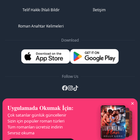
Sürekli güncelleniyor, her gün 3 bölüm ekleniyor.
Telif Hakkı İhlali Bildir
İletişim
Roman Anahtar Kelimeleri
Download
Follow Us
Uygulamada Okumak İçin
:
A-Z Listeleri
:
A
B
C
D
E
F
G
H
I
J
Çok satanlar günlük güncellenir
K
L
M
N
O
P
Q
R
S
T
U
V
W
Sizin için popüler roman türleri
Tüm romanları ücretsiz indirin
X
Y
Z
Sınırsız okuma