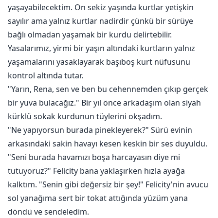
bir adam olduğudur.
yaşayabilecektim. On sekiz yaşında kurtlar yetişkin
Cahir'in hayatında bir eşe yer yoktur ama tanrıça
sayılır ama yalnız kurtlar nadirdir çünkü bir sürüye
Sihana'yı onun yoluna çıkarır. Bir eşin kendisine ne
bağlı olmadan yaşamak bir kurdu delirtebilir.
faydası olacağını göremese de, eş bağına karşı
Yasalarımız, yirmi bir yaşın altındaki kurtların yalnız
koyamaz ve Sia'nın baştan çıkarıcı kıvrımlarına
yaşamalarını yasaklayarak başıboş kurt nüfusunu
direnemez.
kontrol altında tutar.
Tanrıça tarafından öpülen ve iyileştirme yetenekleriyle
"Yarın, Rena, sen ve ben bu cehennemden çıkıp gerçek
donatılan Sihana, eski eşi ve sürüsünün bırakmak
bir yuva bulacağız." Bir yıl önce arkadaşım olan siyah
istemediği bir hazine haline gelir ama Cahir gibi bir
kürklü sokak kurdunun tüylerini okşadım.
adamın eşini sahiplenmesini kim durdurabilir? Cahir
"Ne yapıyorsun burada pinekleyerek?" Sürü evinin
sevmeyi öğrenebilir mi ve Sia onun yaralarını
arkasındaki sakin havayı kesen keskin bir ses duyuldu.
iyileştirebilir mi? İki kırık insan arasındaki bir ilişki işe
"Seni burada havamızı boşa harcayasın diye mi
yarar mı yoksa birbirlerinden uzak durmaları daha mı
tutuyoruz?" Felicity bana yaklaşırken hızla ayağa
iyi olur?
kalktım. "Senin gibi değersiz bir şey!" Felicity'nin avucu
sol yanağıma sert bir tokat attığında yüzüm yana
döndü ve sendeledim.