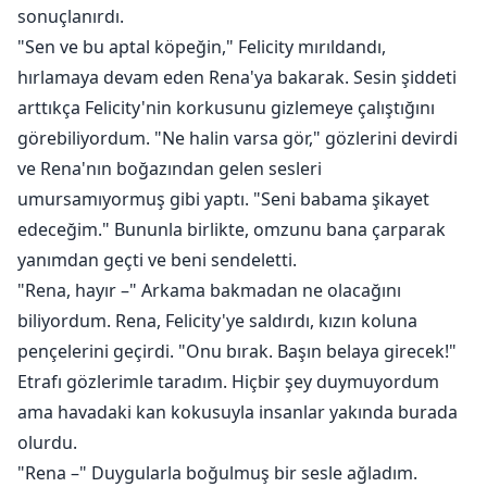
sonuçlanırdı.
"Sen ve bu aptal köpeğin," Felicity mırıldandı,
hırlamaya devam eden Rena'ya bakarak. Sesin şiddeti
arttıkça Felicity'nin korkusunu gizlemeye çalıştığını
görebiliyordum. "Ne halin varsa gör," gözlerini devirdi
ve Rena'nın boğazından gelen sesleri
umursamıyormuş gibi yaptı. "Seni babama şikayet
edeceğim." Bununla birlikte, omzunu bana çarparak
yanımdan geçti ve beni sendeletti.
"Rena, hayır –" Arkama bakmadan ne olacağını
biliyordum. Rena, Felicity'ye saldırdı, kızın koluna
pençelerini geçirdi. "Onu bırak. Başın belaya girecek!"
Etrafı gözlerimle taradım. Hiçbir şey duymuyordum
ama havadaki kan kokusuyla insanlar yakında burada
olurdu.
"Rena –" Duygularla boğulmuş bir sesle ağladım.