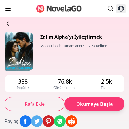
Zalim Alpha'yı İyileştirmek
Moon_Flood
·
Tamamlandı
·
112.5k Kelime
388
76.8k
2.5k
Popüler
Görüntülenme
Eklendi
Rafa Ekle
Okumaya Başla
Paylaş
: