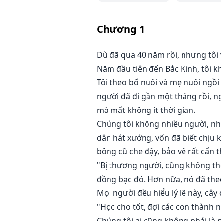
người khác!"
Chương
1
"Ồ, trùng hợp quá, em cũng vậy."
Dù đã qua 40 năm rồi, nhưng tôi
Năm đầu tiên đến Bắc Kinh, tôi k
Tôi theo bố nuôi và mẹ nuôi ngồi
người đã đi gần một tháng rồi, n
mà mất không ít thời gian.
Chúng tôi không nhiều người, như
dân hát xướng, vốn đã biết chịu 
bông cũ che đậy, bảo vệ rất cẩn t
"Bị thương người, cũng không th
đồng bạc đó. Hơn nữa, nó đã theo
Mọi người đều hiểu lý lẽ này, cây
"Học cho tốt, đợi các con thành ng
Chúng tôi ai cũng không phải là n