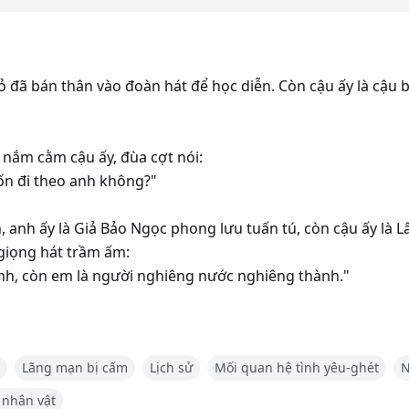
ỏ đã bán thân vào đoàn hát để học diễn. Còn cậu ấy là cậu 
 nắm cằm cậu ấy, đùa cợt nói:
ốn đi theo anh không?"
n, anh ấy là Giả Bảo Ngọc phong lưu tuấn tú, còn cậu ấy là 
giọng hát trầm ấm:
ệnh, còn em là người nghiêng nước nghiêng thành."
năm tháng của Dân Quốc, chiến tranh liên miên. Gặp lại nhau
 ấy là nghệ sĩ kịch nổi tiếng nhất kinh thành.
Lãng mạn bị cấm
Lịch sử
Mối quan hệ tình yêu-ghét
N
 em đã bước vào thế giới của anh, anh tuyệt đối sẽ không để
 nhân vật