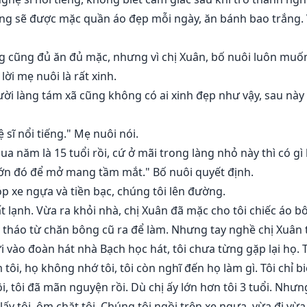
tiếng sẽ được mặc quần áo đẹp mỗi ngày, ăn bánh bao trắng.
g cũng đủ ăn đủ mặc, nhưng vì chị Xuân, bố nuôi luôn muốn
lời mẹ nuôi là rất xinh.
ời làng tám xã cũng không có ai xinh đẹp như vậy, sau này 
 sĩ nổi tiếng." Mẹ nuôi nói.
ua năm là 15 tuổi rồi, cứ ở mãi trong làng nhỏ này thì có gì
ớn đó để mở mang tầm mắt." Bố nuôi quyết định.
p xe ngựa và tiền bạc, chúng tôi lên đường.
 lạnh. Vừa ra khỏi nhà, chị Xuân đã mặc cho tôi chiếc áo bô
à tháo từ chăn bông cũ ra để làm. Nhưng tay nghề chị Xuân t
ửi vào đoàn hát nhà Bạch học hát, tôi chưa từng gặp lại họ.
tôi, họ không nhớ tôi, tôi còn nghĩ đến họ làm gì. Tôi chỉ b
, tôi đã mãn nguyện rồi. Dù chị ấy lớn hơn tôi 3 tuổi. Nhưng 
y tôi, ôm chặt tôi. Chúng tôi ngồi trên xe ngựa, vừa đi vừa