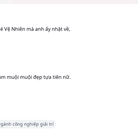
bé Vệ Nhiên mà anh ấy nhặt về,
Lâm muội muội đẹp tựa tiên nữ.
, anh ấy là người tình yêu kiều
gành công nghiệp giải trí
 em xuất hiện trong thế giới của