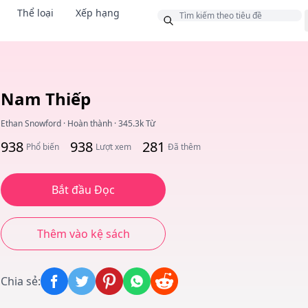
Thể loại
Xếp hạng
g
Nam Thiếp
Ethan Snowford
·
Hoàn thành
·
345.3k Từ
938
938
281
Phổ biến
Lượt xem
Đã thêm
Bắt đầu Đọc
Thêm vào kệ sách
Chia sẻ
: