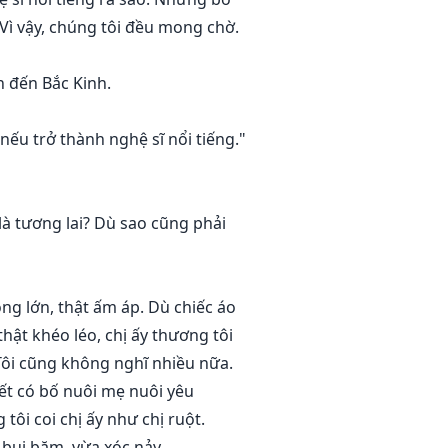
 Vì vậy, chúng tôi đều mong chờ.
 đến Bắc Kinh.
nếu trở thành nghệ sĩ nổi tiếng."
 là tương lai? Dù sao cũng phải
ng lớn, thật ấm áp. Dù chiếc áo
hật khéo léo, chị ấy thương tôi
 Tôi cũng không nghĩ nhiều nữa.
iết có bố nuôi mẹ nuôi yêu
tôi coi chị ấy như chị ruột.
 bụi bặm, vừa xóc nảy.