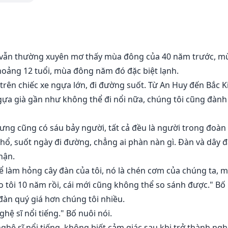
 vẫn thường xuyên mơ thấy mùa đông của 40 năm trước, mùa
hoảng 12 tuổi, mùa đông năm đó đặc biệt lạnh.
 trên chiếc xe ngựa lớn, đi đường suốt. Từ An Huy đến Bắc 
gựa già gần như không thể đi nổi nữa, chúng tôi cũng đành
ng cũng có sáu bảy người, tất cả đều là người trong đoàn 
khổ, suốt ngày đi đường, chẳng ai phàn nàn gì. Đàn và dây 
hận.
ể làm hỏng cây đàn của tôi, nó là chén cơm của chúng ta,
 tôi 10 năm rồi, cái mới cũng không thể so sánh được." Bố 
 đàn quý giá hơn chúng tôi nhiều.
hệ sĩ nổi tiếng." Bố nuôi nói.
ghệ sĩ nổi tiếng, không biết cảm giác sau khi trở thành ngh