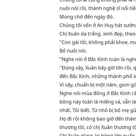
nuôi nói rồi, thành nghệ sĩ nổi 
Mong chờ đến ngày đó.
Chúng tôi vốn ở An Huy hát xướn
Chị Xuân da trắng, xinh đẹp, theo 
"Con gái tôi, không phải khoe, mư
Bố nuôi nói.
"Nghe nói ở Bắc Kinh toàn là nghệ
"Đúng vậy, Xuân bây giờ lớn rồi, q
đến Bắc Kinh, những thành phố l
Vì vậy, chuẩn bị một năm, gom gó
Nghe nói mùa đông ở Bắc Kinh rất
bông này toàn là miếng vá, vẫn l
nhất. Tôi biết. Từ nhỏ bị bố mẹ g
Họ đi rồi không bao giờ đến thăm 
thương tôi, có chị Xuân thương tôi
Chị Xuân dùng áo bông lớn quấn lấ