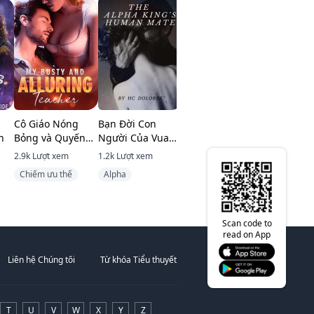
Cô Giáo Nóng
Bạn Đời Con
Phúc Duyên Trời
Xiềng Xích
n
Bỏng và Quyến
Người Của Vua
Ban
truyện Cá
Rũ Của Tôi
Alpha
Chúa)
2.9k
Lượt xem
1.2k
Lượt xem
1.2k
Lượt xem
1.1k
Lượt x
Chiếm ưu thế
Alpha
Hiện đại
BDSM
Scan code to
read on App
Liên hệ Chúng tôi
Từ khóa Tiểu thuyết
T
U
V
W
X
Y
Z