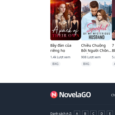
Bầy đàn của
Chiều Chuộng
7
riêng họ
Bởi Người Chồng
B
Bí Ẩn Của Tôi
1.4k
Lượt xem
908
Lượt xem
5.
BXG
BXG
Ch
Danh sách A-Z
:
A
B
C
D
E