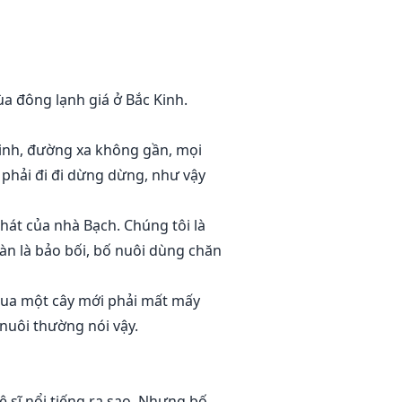
 đông lạnh giá ở Bắc Kinh.
Kinh, đường xa không gần, mọi
 phải đi đi dừng dừng, như vậy
hát của nhà Bạch. Chúng tôi là
đàn là bảo bối, bố nuôi dùng chăn
 mua một cây mới phải mất mấy
nuôi thường nói vậy.
ệ sĩ nổi tiếng ra sao. Nhưng bố