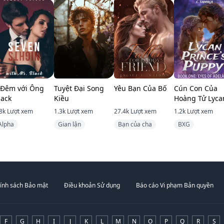
 Đêm với Ông
Tuyệt Đại Song
Yêu Bạn Của Bố
Cún Con Của
lack
Kiều
Hoàng Tử Lyca
8k
Lượt xem
1.3k
Lượt xem
27.4k
Lượt xem
1.2k
Lượt xem
Alpha
Gian lận
Bạn của cha
BXG
ính sách Bảo mật
Điều khoản Sử dụng
Báo cáo Vi phạm Bản quyền
F
G
H
I
J
K
L
M
N
O
P
Q
R
S