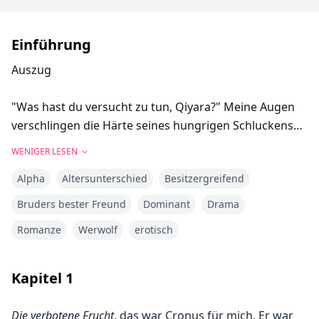
Einführung
Auszug
"Was hast du versucht zu tun, Qiyara?" Meine Augen
verschlingen die Härte seines hungrigen Schluckens
und seine zitternde Faust, die gegen die Wand
WENIGER LESEN
gedrückt ist. Seine brodelnde Hitze, die mich
Alpha
Altersunterschied
Besitzergreifend
umschließt, finde ich unermesslich unwiderstehlich.
Bruders bester Freund
Dominant
Drama
"Ich habe nur getanzt, Cronus." Ein fieberhaft
Romanze
Werwolf
erotisch
atemloses Lügen, das ich ausspucke, während ich
beobachte, wie die Spitze seiner heißen Zunge über
seine volle Unterlippe streicht. Ich sehne mich danach,
Kapitel
1
zu kosten, was er zu bieten hat.
Die verbotene Frucht
, das war Cronus für mich. Er war