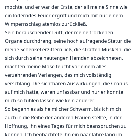
Männlichkeit zu umfassen, die unter seiner Jeans
mochte, und er war der Erste, der all meine Sinne wie
gefangen ist. Ergebe dich mir, mein Männchen.
ein loderndes Feuer ergriff und mich mit nur einem
Wimpernschlag atemlos zurückließ.
Er packt mein Handgelenk mit Brutalität. "Du bist noch
Sein berauschender Duft, der meine trockenen
jung, du bist nicht bereit." Er ist zu ehrenhaft für mich.
Organe durchdrang, seine hoch aufragende Statur, die
meine Schenkel erzittern ließ, die straffen Muskeln, die
"Fick mich, Cronus. Nimm mich gegen diese Wand."
Ich bin unerbittlich in meiner Unanständigkeit. Ich
sich durch seine hautengen Hemden abzeichneten,
locke ihn in meine Höhle.
machten meine Möse feucht vor einem alles
verzehrenden Verlangen, das mich vollständig
"Hör auf, Qiyara!"
verschlang. Die sichtbaren Auswirkungen, die Cronus
auf mich hatte, waren unfassbar und nur er konnte
Mit brennenden Augen treffe ich seinen Blick mit
mich so fühlen lassen wie kein anderer.
unerschütterlicher Entschlossenheit. "Dann werde ich
So begann es als heimlicher Schwarm, bis ich mich
gegen dich weitermachen. Ich werde der Teufel sein,
auch in die Reihe der anderen Frauen stellte, in der
denn ich werde dich verführen, weil ich danach lechze,
Hoffnung, ihn eines Tages für mich beanspruchen zu
es zu fühlen."
können. Ich beobachtete ihn ein paar Jahre lang im