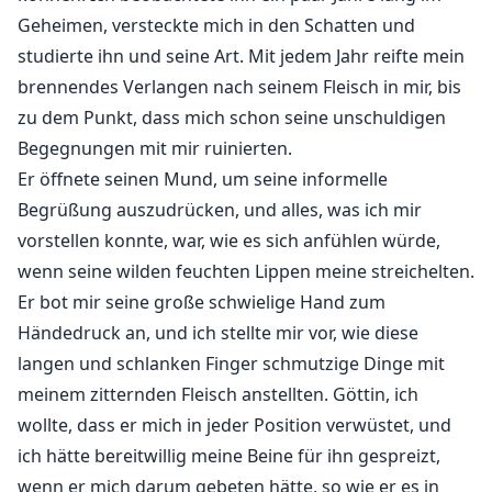
Geheimen, versteckte mich in den Schatten und
"Fühlen was?" fragt er mit aufgerissenen
studierte ihn und seine Art. Mit jedem Jahr reifte mein
Nasenlöchern, seine Wut über meine Sturheit steigt.
brennendes Verlangen nach seinem Fleisch in mir, bis
"Dass du die Kontrolle verlierst."
zu dem Punkt, dass mich schon seine unschuldigen
Begegnungen mit mir ruinierten.
Er öffnete seinen Mund, um seine informelle
Die verbotene Frucht, das war Cronus für mich. Er war
Begrüßung auszudrücken, und alles, was ich mir
einer der engsten Freunde meines Bruders und der
vorstellen konnte, war, wie es sich anfühlen würde,
begehrteste Mann, den viele Frauen aus
wenn seine wilden feuchten Lippen meine streichelten.
verschiedenen Rudeln anhimmelten und beteten, dass
Er bot mir seine große schwielige Hand zum
er am Ende ihr gehören würde. Er war tatsächlich ein
Händedruck an, und ich stellte mir vor, wie diese
Charmeur, denn mit seinen flirtenden Lächeln und
langen und schlanken Finger schmutzige Dinge mit
seiner aufrichtigen Freundlichkeit bezauberte er viele,
meinem zitternden Fleisch anstellten. Göttin, ich
mich eingeschlossen. Er war dreizehn Jahre älter als
wollte, dass er mich in jeder Position verwüstet, und
ich, aber ich hatte schon immer eine Schwäche für
ich hätte bereitwillig meine Beine für ihn gespreizt,
ältere Männer, also begann es als heimliche
wenn er mich darum gebeten hätte, so wie er es in
Schwärmerei, bis ich mich auch in die Reihe der Frauen