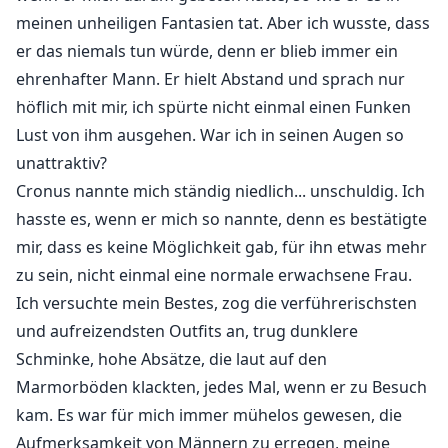
stellte, die hofften, ihn für sich zu gewinnen. Doch
meinen unheiligen Fantasien tat. Aber ich wusste, dass
meine Position in dieser Reihe durstiger Frauen war
er das niemals tun würde, denn er blieb immer ein
nicht die letzte, wie ich erwartet hatte, sondern die
ehrenhafter Mann. Er hielt Abstand und sprach nur
erste, denn Cronus wurde mein Gefährte, genau wie
höflich mit mir, ich spürte nicht einmal einen Funken
ich es mir gewünscht hatte, das Geschenk des
Lust von ihm ausgehen. War ich in seinen Augen so
Mondes.
unattraktiv?
Cronus nannte mich ständig niedlich... unschuldig. Ich
Verbotene Frucht? Nicht mehr, Cronus gehört mir und
hasste es, wenn er mich so nannte, denn es bestätigte
ich werde diesen Mann verschlingen.
mir, dass es keine Möglichkeit gab, für ihn etwas mehr
zu sein, nicht einmal eine normale erwachsene Frau.
Ich versuchte mein Bestes, zog die verführerischsten
und aufreizendsten Outfits an, trug dunklere
Schminke, hohe Absätze, die laut auf den
Marmorböden klackten, jedes Mal, wenn er zu Besuch
kam. Es war für mich immer mühelos gewesen, die
Aufmerksamkeit von Männern zu erregen, meine