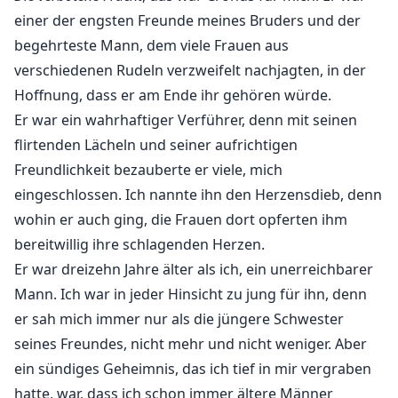
Meine üppigen Brüste heben sich schmerzlich, um
einer der engsten Freunde meines Bruders und der
seine sündige Haut zu streicheln, seine Augen
begehrteste Mann, dem viele Frauen aus
entflammen bei meinen Worten, denn er weiß, dass
verschiedenen Rudeln verzweifelt nachjagten, in der
ich keine Wahrheit spreche. Dann werde ich gerne
Hoffnung, dass er am Ende ihr gehören würde.
eine Sünderin sein, seine Sünderin.
Er war ein wahrhaftiger Verführer, denn mit seinen
flirtenden Lächeln und seiner aufrichtigen
"Wenn du versucht hast, mich eifersüchtig zu machen,
Freundlichkeit bezauberte er viele, mich
damit ich die Kontrolle verliere und dich verschlinge,
eingeschlossen. Ich nannte ihn den Herzensdieb, denn
dann liegst du falsch. Ich habe gelernt, ein Meister der
wohin er auch ging, die Frauen dort opferten ihm
Kontrolle zu sein, seit ich ein kleiner Junge war. Teste
mich nicht." Er versteht nicht, wie verzweifelt ich
bereitwillig ihre schlagenden Herzen.
danach bin, dass er sich roh und tief in mich stößt.
Er war dreizehn Jahre älter als ich, ein unerreichbarer
Mann. Ich war in jeder Hinsicht zu jung für ihn, denn
"Du wirst mich nicht berühren." Ich bewege mich
er sah mich immer nur als die jüngere Schwester
schnell vorwärts, um den Nacken seines Halses mit
seines Freundes, nicht mehr und nicht weniger. Aber
Verführung zu kosten. Meine Hand gleitet über sein
ein sündiges Geheimnis, das ich tief in mir vergraben
gemeißeltes Fleisch, um seine angespannte
hatte, war, dass ich schon immer ältere Männer