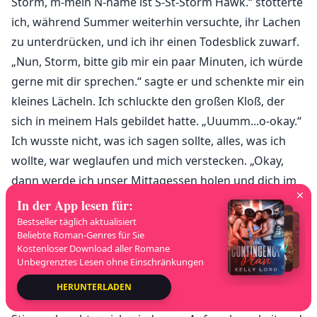
Storm, m-mein N-name ist S-St-Storm Hawk.“ stotterte
ich, während Summer weiterhin versuchte, ihr Lachen
zu unterdrücken, und ich ihr einen Todesblick zuwarf.
„Nun, Storm, bitte gib mir ein paar Minuten, ich würde
gerne mit dir sprechen.“ sagte er und schenkte mir ein
kleines Lächeln. Ich schluckte den großen Kloß, der
sich in meinem Hals gebildet hatte. „Uuumm...o-okay.“
Ich wusste nicht, was ich sagen sollte, alles, was ich
wollte, war weglaufen und mich verstecken. „Okay,
dann werde ich unser Mittagessen holen und dich im
Innenhof treffen.“ sagte Summer und warf mir ein
In der App lesen für
:
schelmisches Grinsen zu, gab mir zwei Daumen hoch
Bestseller täglich aktualisiert
Beliebte Roman-Genres für Sie
und wackelte mit den Augenbrauen. Ich schüttelte den
Kostenloser Download aller Romane
Kopf und rollte mit den Augen, als sie den Raum
Unbegrenztes Lesen ohne Einschränkungen
verließ. „Entschuldigung, Herr… Entschuldigung, ich
HERUNTERLADEN
habe Ihren Namen nicht mitbekommen.“ Ihre schrille