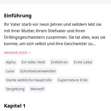
Einführung
Ihr Vater starb vor neun Jahren und seitdem lebt sie
mit ihrer Mutter, ihrem Stiefvater und ihren
Drillingsgeschwistern zusammen. Sie tat alles, was sie
konnte, um sich selbst und ihre Geschwister zu
versorgen, und sie möchte von ihrer Mutter und ihrem
WENIGER LESEN
Stiefvater wegkommen. Aber was passiert, wenn sie
Alpha
Ein toller Held
Entführen
Erste Liebe
herausfindet, dass sie mit einem Werwolf, einem
Alpha-Wolf, verbunden ist? Wird sie in der Lage sein,
Luna
Schicksalsverwandter
das anzunehmen, was er ihr zu bieten hat, oder wird
Starke weibliche Hauptrolle
Supernature Erde
sie ihn ablehnen und mit ihrem Leben weitermachen,
ihre Geschwister mitnehmend?
Vergebung
Werwolf
Kapitel
1