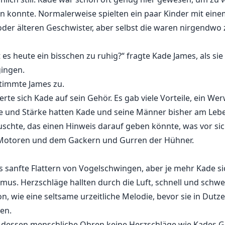
n konnte. Normalerweise spielten ein paar Kinder mit eine
er älteren Geschwister, aber selbst die waren nirgendwo z
 es heute ein bisschen zu ruhig?“ fragte Kade James, als sie
gingen.
 stimmte James zu.
rte sich Kade auf sein Gehör. Es gab viele Vorteile, ein Werw
ne und Stärke hatten Kade und seine Männer bisher am Leben
auschte, das einen Hinweis darauf geben könnte, was vor sic
Motoren und dem Gackern und Gurren der Hühner.
 sanfte Flattern von Vogelschwingen, aber je mehr Kade si
us. Herzschläge hallten durch die Luft, schnell und schwer
, wie eine seltsame urzeitliche Melodie, bevor sie in Dut
en.
th, dessen menschliche Ohren keine Herzschläge wie Kade