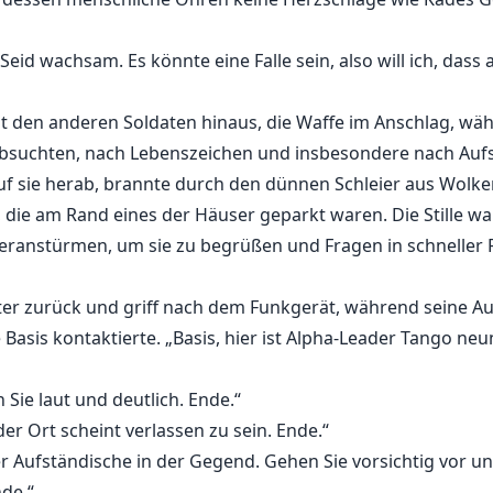
„Seid wachsam. Es könnte eine Falle sein, also will ich, dass 
mit den anderen Soldaten hinaus, die Waffe im Anschlag, wä
bsuchten, nach Lebenszeichen und insbesondere nach Aufs
uf sie herab, brannte durch den dünnen Schleier aus Wolken
, die am Rand eines der Häuser geparkt waren. Die Stille 
ranstürmen, um sie zu begrüßen und Fragen in schneller Fo
rter zurück und griff nach dem Funkgerät, während seine A
 Basis kontaktierte. „Basis, hier ist Alpha-Leader Tango ne
 Sie laut und deutlich. Ende.“
der Ort scheint verlassen zu sein. Ende.“
r Aufständische in der Gegend. Gehen Sie vorsichtig vor und
de.“