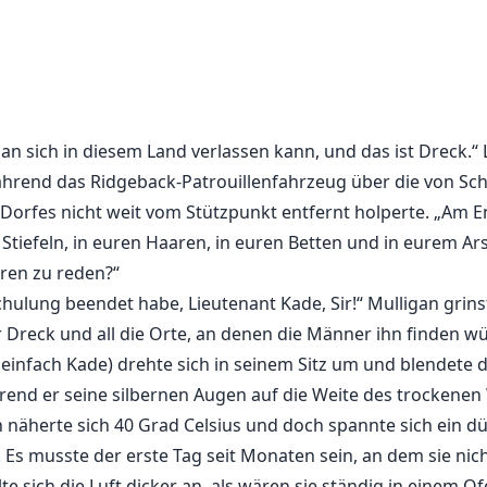
man sich in diesem Land verlassen kann, und das ist Dreck.“
hrend das Ridgeback-Patrouillenfahrzeug über die von Sc
 Dorfes nicht weit vom Stützpunkt entfernt holperte. „Am 
 Stiefeln, in euren Haaren, in euren Betten und in eurem Ars
ören zu reden?“
hulung beendet habe, Lieutenant Kade, Sir!“ Mulligan grins
Dreck und all die Orte, an denen die Männer ihn finden wü
 einfach Kade) drehte sich in seinem Sitz um und blendete 
end er seine silbernen Augen auf die Weite des trockene
 näherte sich 40 Grad Celsius und doch spannte sich ein 
Es musste der erste Tag seit Monaten sein, an dem sie nic
 sich die Luft dicker an, als wären sie ständig in einem Of