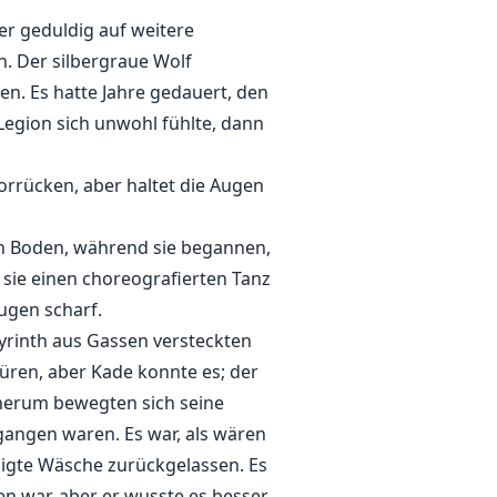
er geduldig auf weitere
h. Der silbergraue Wolf
en. Es hatte Jahre gedauert, den
Legion sich unwohl fühlte, dann
Vorrücken, aber haltet die Augen
igen Boden, während sie begannen,
sie einen choreografierten Tanz
ugen scharf.
yrinth aus Gassen versteckten
üren, aber Kade konnte es; der
 herum bewegten sich seine
angen waren. Es war, als wären
digte Wäsche zurückgelassen. Es
n war, aber er wusste es besser.