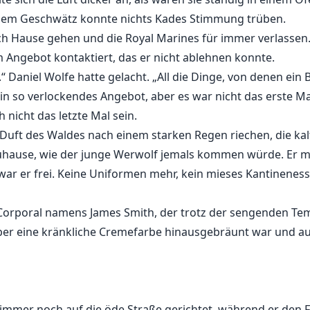
chem Geschwätz konnte nichts Kades Stimmung trüben.
h Hause gehen und die Royal Marines für immer verlassen. 
m Angebot kontaktiert, das er nicht ablehnen konnte.
“ Daniel Wolfe hatte gelacht. „All die Dinge, von denen ein
 ein so verlockendes Angebot, aber es war nicht das erste M
 nicht das letzte Mal sein.
Duft des Waldes nach einem starken Regen riechen, die kalt
Zuhause, wie der junge Werwolf jemals kommen würde. Er m
war er frei. Keine Uniformen mehr, kein mieses Kantinene
in Corporal namens James Smith, der trotz der sengenden T
ber eine kränkliche Cremefarbe hinausgebräunt war und a
n immer noch auf die öde Straße gerichtet, während er den