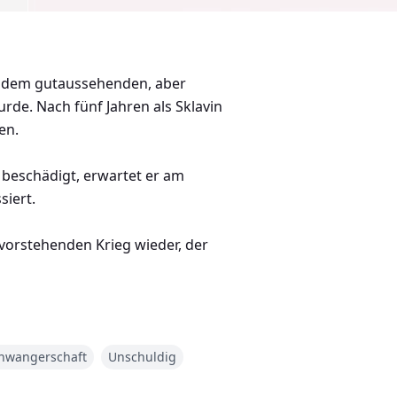
s dem gutaussehenden, aber
rde. Nach fünf Jahren als Sklavin
en.
 beschädigt, erwartet er am
siert.
evorstehenden Krieg wieder, der
beide ihren eigenen Dämonen
hwangerschaft
Unschuldig