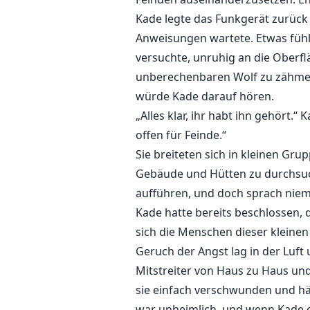
Kade legte das Funkgerät zurück
Anweisungen wartete. Etwas fühlte
versuchte, unruhig an die Oberfl
unberechenbaren Wolf zu zähmen,
würde Kade darauf hören.
„Alles klar, ihr habt ihn gehört.
offen für Feinde.“
Sie breiteten sich in kleinen Gru
Gebäude und Hütten zu durchsuch
aufführen, und doch sprach niem
Kade hatte bereits beschlossen,
sich die Menschen dieser kleinen
Geruch der Angst lag in der Luft
Mitstreiter von Haus zu Haus un
sie einfach verschwunden und hä
war unheimlich, und wenn Kade ei