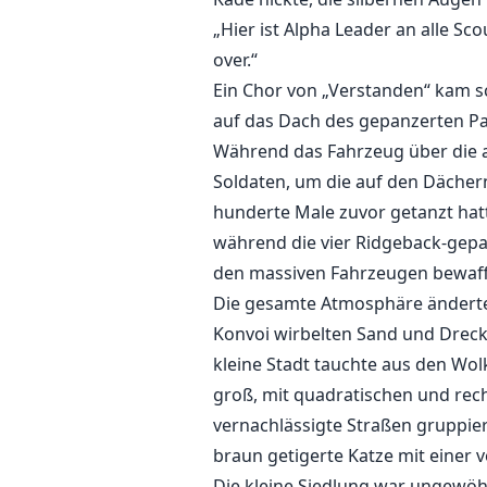
„Hier ist Alpha Leader an alle S
over.“
Ein Chor von „Verstanden“ kam sc
auf das Dach des gepanzerten Pa
Während das Fahrzeug über die a
Soldaten, um die auf den Dächer
hunderte Male zuvor getanzt hat
während die vier Ridgeback-gepa
den massiven Fahrzeugen bewaff
Die gesamte Atmosphäre änderte
Konvoi wirbelten Sand und Dreck 
kleine Stadt tauchte aus den Wol
groß, mit quadratischen und rec
vernachlässigte Straßen gruppie
braun getigerte Katze mit einer 
Die kleine Siedlung war ungewöh