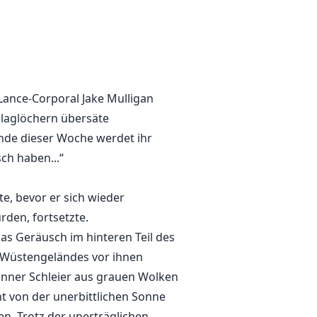
 Lance-Corporal Jake Mulligan
hlaglöchern übersäte
Ende dieser Woche werdet ihr
ch haben...“
te, bevor er sich wieder
rden, fortsetzte.
das Geräusch im hinteren Teil des
n Wüstengeländes vor ihnen
dünner Schleier aus grauen Wolken
ht von der unerbittlichen Sonne
en. Trotz der unerträglichen