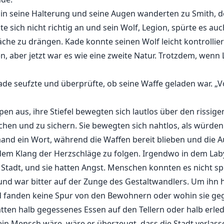
 in seine Halterung und seine Augen wanderten zu Smith, d
 sich nicht richtig an und sein Wolf, Legion, spürte es auc
äche zu drängen. Kade konnte seinen Wolf leicht kontrollier
 aber jetzt war es wie eine zweite Natur. Trotzdem, wenn 
“ Kade seufzte und überprüfte, ob seine Waffe geladen war. „
ppen aus, ihre Stiefel bewegten sich lautlos über den riss
en und zu sichern. Sie bewegten sich nahtlos, als würden 
and ein Wort, während die Waffen bereit blieben und die A
 dem Klang der Herzschläge zu folgen. Irgendwo in dem Lab
 Stadt, und sie hatten Angst. Menschen konnten es nicht sp
 und war bitter auf der Zunge des Gestaltwandlers. Um ihn
d fanden keine Spur von den Bewohnern oder wohin sie geg
tten halb gegessenes Essen auf den Tellern oder halb erle
n Mensch wäre, wäre er überzeugt, dass die Stadt verlasse