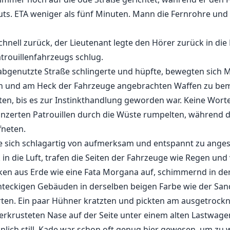
couts. ETA weniger als fünf Minuten. Mann die Fernrohre und
hnell zurück, der Lieutenant legte den Hörer zurück in die 
trouillenfahrzeugs schlug.
bgenutzte Straße schlingerte und hüpfte, bewegten sich M
n und am Heck der Fahrzeuge angebrachten Waffen zu bema
ten, bis es zur Instinkthandlung geworden war. Keine Wor
nzerten Patrouillen durch die Wüste rumpelten, während di
neten.
 sich schlagartig von aufmerksam und entspannt zu anges
in die Luft, trafen die Seiten der Fahrzeuge wie Regen und
ken aus Erde wie eine Fata Morgana auf, schimmernd in der
hteckigen Gebäuden in derselben beigen Farbe wie der Sand
rten. Ein paar Hühner kratzten und pickten am ausgetrock
verkrusteten Nase auf der Seite unter einem alten Lastwage
nlich still. Kade war schon oft genug hier gewesen, um z