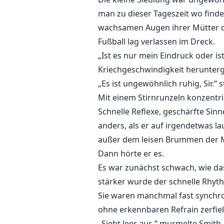
man zu dieser Tageszeit wo finde
wachsamen Augen ihrer Mütter od
Fußball lag verlassen im Dreck.
„Ist es nur mein Eindruck oder ist
Kriechgeschwindigkeit herunter
„Es ist ungewöhnlich ruhig, Sir.“
Mit einem Stirnrunzeln konzentrie
Schnelle Reflexe, geschärfte Sin
anders, als er auf irgendetwas l
außer dem leisen Brummen der 
Dann hörte er es.
Es war zunächst schwach, wie das
stärker wurde der schnelle Rhythm
Sie waren manchmal fast synchron
ohne erkennbaren Refrain zerfiel
„Sieht leer aus.“ murmelte Smi