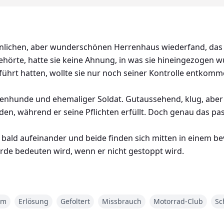
öhnlichen, aber wunderschönen Herrenhaus wiederfand, da
örte, hatte sie keine Ahnung, in was sie hineingezogen wu
führt hatten, wollte sie nur noch seiner Kontrolle entkomm
llenhunde und ehemaliger Soldat. Gutaussehend, klug, aber
den, während er seine Pflichten erfüllt. Doch genau das pas
 bald aufeinander und beide finden sich mitten in einem b
 Erde bedeuten wird, wenn er nicht gestoppt wird.
en Krieg verhindern, bevor er beginnt? Oder werden sie 
am
Erlösung
Gefoltert
Missbrauch
Motorrad-Club
Sc