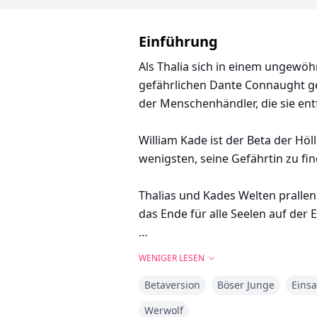
Einführung
Als Thalia sich in einem ungew
gefährlichen Dante Connaught geh
der Menschenhändler, die sie ent
William Kade ist der Beta der Hö
wenigsten, seine Gefährtin zu fin
Thalias und Kades Welten prallen
das Ende für alle Seelen auf der
Können Kade und Thalia den groß
WENIGER LESEN
erliegen?
Betaversion
Böser Junge
Eins
Werwolf