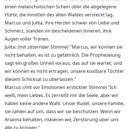
Einzigartiges Werwolfsrudel.
einen melancholischen Schein über die abgelegene
Unzerbrechliche Freundschaften.
Hütte, die inmitten des alten Waldes versteckt lag.
Liebe und Leidenschaft, die die Grenzen von Realität
Marcus und Julita, ihre Herzen schwer von Liebe und
und Träumen sprengen.
Schmerz, standen im bescheidenen Inneren, ihre
Mystische Kreaturen und Quests.
Augen voller Tränen.
Liebe, Loyalität und Pflicht.
Julita: (mit zitternder Stimme) "Marcus, wir können sie
Eine weibliche „Indiana Jones“ der übernatürlichen
nicht behalten, es ist zu gefährlich. Die Prophezeiung
Welt. Eine Geschichte voller Geheimnisse und alter
sagt ein großes Unheil voraus, das auf sie wartet, und
Weisheit. Unerwartete Allianzen. Gefüllt mit Action und
wir können es nicht ertragen, unsere kostbare Tochter
Spannung. Eine grenzenlose Liebe jenseits von Zeit
und Raum. Auf der Suche nach alten Artefakten.
diesem Schicksal zu überlassen."
Kampf gegen bösartige Kräfte. Träume voller
Marcus: (mit vor Emotionen erstickter Stimme) "Ich
Leidenschaft und Sehnsucht. Verbündete aus den
weiß, mein Liebes. Es zerreißt mir die Seele, aber wir
bekanntesten Werwolfsrudeln der Welt. Besondere
haben keine andere Wahl. Unser Rudel, unsere Familie,
Fähigkeiten, alte Kreaturen und das Rätsel einer alten
sie zählen auf uns, dass wir sie beschützen. Wenn wir
Prophezeiung.
Arianna behalten, riskieren wir, Zerstörung über uns
Mit Pendejazo und Cabronaza aus der bösartigen
alle zu bringen."