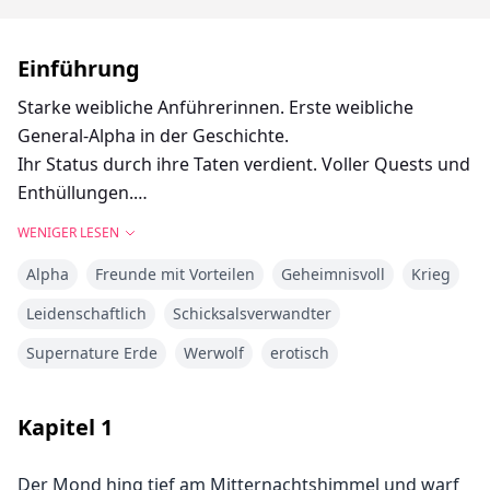
Einführung
Starke weibliche Anführerinnen. Erste weibliche
General-Alpha in der Geschichte.
Ihr Status durch ihre Taten verdient. Voller Quests und
Enthüllungen.
Eine alte Prophezeiung, die aufgedeckt werden muss.
WENIGER LESEN
Allianz der besten Wolfsrudel der Welt, die sie in ihrem
Alpha
Freunde mit Vorteilen
Geheimnisvoll
Krieg
Kampf um Befreiung unterstützen.
Die Weisheit der Ältesten.
Leidenschaftlich
Schicksalsverwandter
Sinnliche Träume, Wünsche und Leidenschaft.
Supernature Erde
Werwolf
erotisch
Eine Mischung aus Romantik, Thriller, Drama, Action,
Spannung und Sinnlichkeit.
Legendärer Alpha-Mann aus alten Prophezeiungen.
Kapitel
1
Vielfalt der Charaktere und ihre Verbindung für eine
gemeinsame Sache.
Der Mond hing tief am Mitternachtshimmel und warf