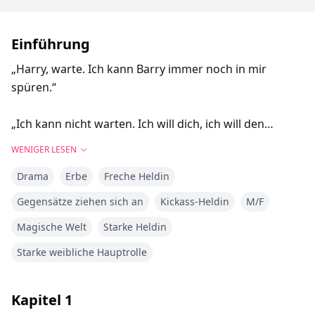
Einführung
„Harry, warte. Ich kann Barry immer noch in mir
spüren.“
„Ich kann nicht warten. Ich will dich, ich will den
Körper meiner Frau jetzt.“
WENIGER LESEN
Drama
Erbe
Freche Heldin
„Ich will den Körper meiner Frau auch. Nachdem Harry
fertig ist, werde ich dich zwischen deinen Beinen
Gegensätze ziehen sich an
Kickass-Heldin
M/F
lecken.“
Magische Welt
Starke Heldin
„Mein Körper brennt schon.“
Starke weibliche Hauptrolle
„Ja. Ich werde deine Säfte fließen lassen, damit sie das
Kapitel
1
Feuer löschen können.“