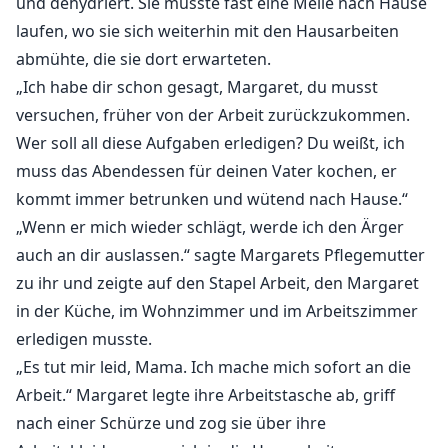
und dehydriert. Sie musste fast eine Meile nach Hause
Im Königreich Magus war Margaret eine Bürgerliche,
laufen, wo sie sich weiterhin mit den Hausarbeiten
die im ländlichen Rat diente, als ein Bote aus einem
abmühte, die sie dort erwarteten.
fernen Land einen Brief brachte. Sie müsste mehrere
Meilen von zu Hause weg reisen, um ihren Ehemann
„Ich habe dir schon gesagt, Margaret, du musst
zu treffen?
versuchen, früher von der Arbeit zurückzukommen.
Wer soll all diese Aufgaben erledigen? Du weißt, ich
„Ehemann? Wie kommt es, dass ihr zu dritt seid?“
muss das Abendessen für deinen Vater kochen, er
kommt immer betrunken und wütend nach Hause.“
„Du gehörst uns allen.“
„Wenn er mich wieder schlägt, werde ich den Ärger
auch an dir auslassen.“ sagte Margarets Pflegemutter
zu ihr und zeigte auf den Stapel Arbeit, den Margaret
in der Küche, im Wohnzimmer und im Arbeitszimmer
erledigen musste.
„Es tut mir leid, Mama. Ich mache mich sofort an die
Arbeit.“ Margaret legte ihre Arbeitstasche ab, griff
nach einer Schürze und zog sie über ihre