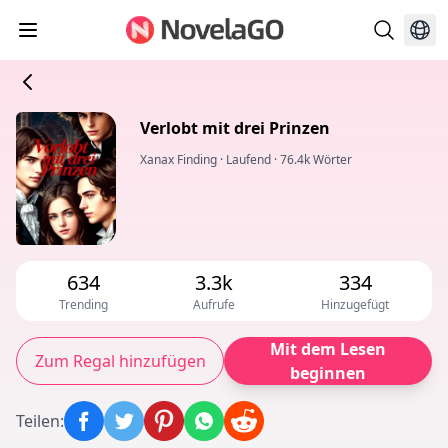
Verlobt mit drei Prinzen
Xanax Finding
·
Laufend
·
76.4k Wörter
634
3.3k
334
Trending
Aufrufe
Hinzugefügt
Mit dem Lesen
Zum Regal hinzufügen
beginnen
Teilen
: