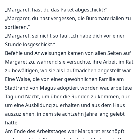
„Margaret, hast du das Paket abgeschickt?“
„Ich liebe deine üppigen Brüste am meisten, Margaret,
„Margaret, du hast vergessen, die Büromaterialien zu
meine Frau. Lass mich diese Nippel beruhigen, ich
sortieren.“
sehe, wie fest sie sind, nachdem Harrys Zunge auf
„Margaret, sei nicht so faul. Ich habe dich vor einer
ihnen war.“
Stunde losgeschickt.“
Befehle und Anweisungen kamen von allen Seiten auf
Margaret stammte aus einer seltenen Blutlinie. Vor
Margaret zu, während sie versuchte, ihre Arbeit im Rat
tausend Jahren wurde ein Eid abgelegt und ein Dekret
zu bewältigen, wo sie als Laufmädchen angestellt war.
zwischen zwei Familien erlassen, dass der
Eine Waise, die von einer gewöhnlichen Familie am
erstgeborene Sohn und die erstgeborene Tochter
Stadtrand von Magus adoptiert worden war, arbeitete
beider Familien heiraten und eine aussterbende
Tag und Nacht, um über die Runden zu kommen, nur
Blutlinie fortsetzen würden.
um eine Ausbildung zu erhalten und aus dem Haus
auszuziehen, in dem sie achtzehn Jahre lang gelebt
„Wenn die Sterne sich ausrichten, sollen unsere
hatte.
Familien sich vereinen und die Blutlinie fortsetzen.“
Am Ende des Arbeitstages war Margaret erschöpft