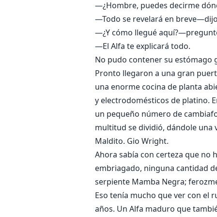
—¿Hombre, puedes decirme dónd
—Todo se revelará en breve—dijo
—¿Y cómo llegué aquí?—preguntó
—El Alfa te explicará todo.
No pudo contener su estómago gr
Pronto llegaron a una gran puer
una enorme cocina de planta ab
y electrodomésticos de platino. 
un pequeño número de cambiaform
multitud se dividió, dándole una 
Maldito. Gio Wright.
Ahora sabía con certeza que no h
embriagado, ninguna cantidad de 
serpiente Mamba Negra; ferozmen
Eso tenía mucho que ver con el r
años. Un Alfa maduro que tambié