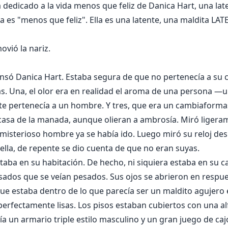
á dedicado a la vida menos que feliz de Danica Hart, una lat
 es "menos que feliz". Ella es una latente, una maldita LAT
ió la nariz.
ensó Danica Hart. Estaba segura de que no pertenecía a s
as. Una, el olor era en realidad el aroma de una persona —
e pertenecía a un hombre. Y tres, que era un cambiaformas 
 casa de la manada, aunque olieran a ambrosía. Miró ligera
misterioso hombre ya se había ido. Luego miró su reloj des
ella, de repente se dio cuenta de que no eran suyas.
taba en su habitación. De hecho, ni siquiera estaba en su 
sados que se veían pesados. Sus ojos se abrieron en respues
que estaba dentro de lo que parecía ser un maldito agujero 
perfectamente lisas. Los pisos estaban cubiertos con una a
ía un armario triple estilo masculino y un gran juego de c