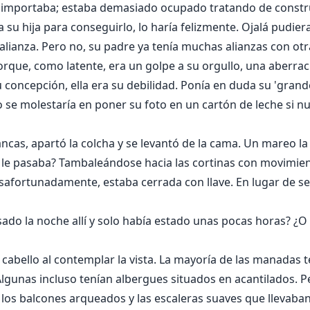
 importaba; estaba demasiado ocupado tratando de construi
a su hija para conseguirlo, lo haría felizmente. Ojalá pudie
alianza. Pero no, su padre ya tenía muchas alianzas con o
orque, como latente, era un golpe a su orgullo, una aberraci
 concepción, ella era su debilidad. Ponía en duda su 'grand
 se molestaría en poner su foto en un cartón de leche si 
lancas, apartó la colcha y se levantó de la cama. Un mareo
é le pasaba? Tambaleándose hacia las cortinas con movimient
safortunadamente, estaba cerrada con llave. En lugar de s
ado la noche allí y solo había estado unas pocas horas? ¿O
e cabello al contemplar la vista. La mayoría de las manada
Algunas incluso tenían albergues situados en acantilados. P
n los balcones arqueados y las escaleras suaves que llevaban