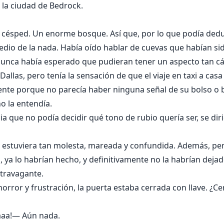
 la ciudad de Bedrock.
césped. Un enorme bosque. Así que, por lo que podía deduc
dio de la nada. Había oído hablar de cuevas que habían si
nunca había esperado que pudieran tener un aspecto tan cá
Dallas, pero tenía la sensación de que el viaje en taxi a cas
ente porque no parecía haber ninguna señal de su bolso o b
o la entendía.
ia que no podía decidir qué tono de rubio quería ser, se dir
o estuviera tan molesta, mareada y confundida. Además, pen
, ya lo habrían hecho, y definitivamente no la habrían dej
travagante.
 horror y frustración, la puerta estaba cerrada con llave. ¿
aaa!— Aún nada.