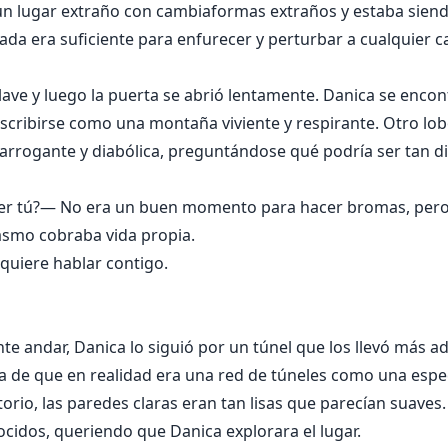
 un lugar extraño con cambiaformas extraños y estaba sien
ada era suficiente para enfurecer y perturbar a cualquier 
llave y luego la puerta se abrió lentamente. Danica se enco
cribirse como una montaña viviente y respirante. Otro lob
 arrogante y diabólica, preguntándose qué podría ser tan di
ser tú?— No era un buen momento para hacer bromas, pero e
asmo cobraba vida propia.
quiere hablar contigo.
e andar, Danica lo siguió por un túnel que los llevó más ad
ta de que en realidad era una red de túneles como una espe
itorio, las paredes claras eran tan lisas que parecían suaves
ocidos, queriendo que Danica explorara el lugar.