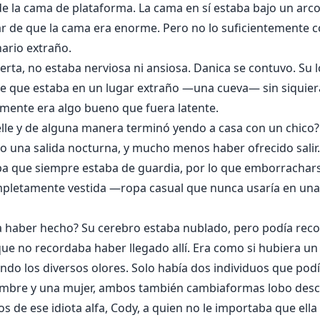
 la cama de plataforma. La cama en sí estaba bajo un arco 
r de que la cama era enorme. Pero no lo suficientemente 
ario extraño.
erta, no estaba nerviosa ni ansiosa. Danica se contuvo. Su lo
 que estaba en un lugar extraño —una cueva— sin siquier
emente era algo bueno que fuera latente.
velle y de alguna manera terminó yendo a casa con un chico?
o una salida nocturna, y mucho menos haber ofrecido salir
ba que siempre estaba de guardia, por lo que emborracha
pletamente vestida —ropa casual que nunca usaría en una
 haber hecho? Su cerebro estaba nublado, pero podía recor
ue no recordaba haber llegado allí. Era como si hubiera u
trando los diversos olores. Solo había dos individuos que po
ombre y una mujer, ambos también cambiaformas lobo desc
de ese idiota alfa, Cody, a quien no le importaba que ella 