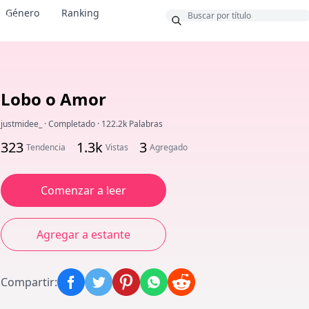
Género
Ranking
onus
Lobo o Amor
justmidee_
·
Completado
·
122.2k Palabras
323
1.3k
3
Tendencia
Vistas
Agregado
Comenzar a leer
Agregar a estante
Compartir
: