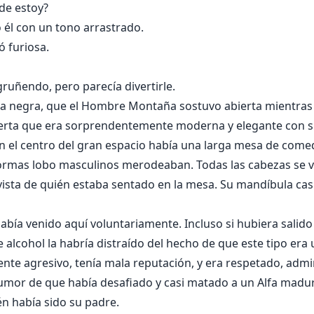
e estoy?
 él con un tono arrastrado.
 furiosa.
uñendo, pero parecía divertirle.
ta negra, que el Hombre Montaña sostuvo abierta mientras 
ierta que era sorprendentemente moderna y elegante con s
En el centro del gran espacio había una larga mesa de comed
as lobo masculinos merodeaban. Todas las cabezas se vol
vista de quién estaba sentado en la mesa. Su mandíbula casi
abía venido aquí voluntariamente. Incluso si hubiera salido
alcohol la habría distraído del hecho de que este tipo era 
te agresivo, tenía mala reputación, y era respetado, adm
umor de que había desafiado y casi matado a un Alfa madur
n había sido su padre.