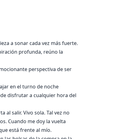
 y todo fue diferente. Su vida
egida por el más poderoso de
ieza a sonar cada vez más fuerte.
piración profunda, reúno la
 emocionante perspectiva de ser
ajar en el turno de noche
de disfrutar a cualquier hora del
al salir. Vivo sola. Tal vez no
os. Cuando me doy la vuelta
que está frente al mío.
 las bolsas de la compra en la