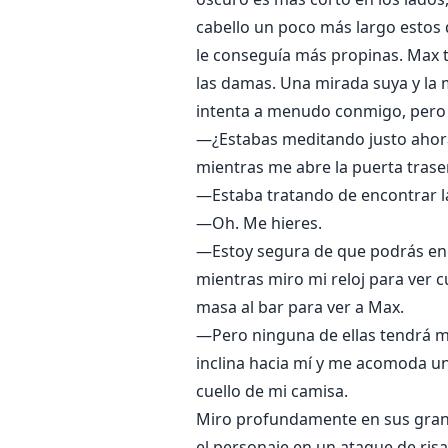
cabello un poco más largo estos 
le conseguía más propinas. Max t
las damas. Una mirada suya y la
intenta a menudo conmigo, pero s
—¿Estabas meditando justo ahora
mientras me abre la puerta trase
—Estaba tratando de encontrar la
—Oh. Me hieres.
—Estoy segura de que podrás enc
mientras miro mi reloj para ver 
masa al bar para ver a Max.
—Pero ninguna de ellas tendrá mi
inclina hacia mí y me acomoda un 
cuello de mi camisa.
Miro profundamente en sus grand
el personaje en un ataque de risa