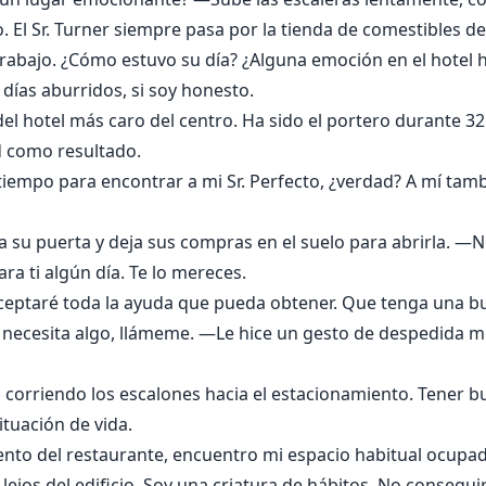
 El Sr. Turner siempre pasa por la tienda de comestibles de
 trabajo. ¿Cómo estuvo su día? ¿Alguna emoción en el hotel 
días aburridos, si soy honesto.
 del hotel más caro del centro. Ha sido el portero durante 3
d como resultado.
iempo para encontrar a mi Sr. Perfecto, ¿verdad? A mí tam
ga a su puerta y deja sus compras en el suelo para abrirla. —
a ti algún día. Te lo mereces.
ceptaré toda la ayuda que pueda obtener. Que tenga una bu
 necesita algo, llámeme. —Le hice un gesto de despedida m
o corriendo los escalones hacia el estacionamiento. Tener
ituación de vida.
ento del restaurante, encuentro mi espacio habitual ocupa
lejos del edificio. Soy una criatura de hábitos. No consegu