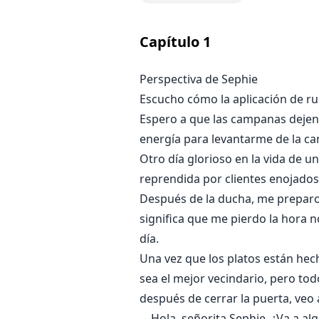
ciudad que dirige.
Capítulo
1
Antes era una chica normal con u
cambió de repente. Ahora se enco
Perspectiva de Sephie
todos.
Escucho cómo la aplicación de ru
Espero a que las campanas dejen 
energía para levantarme de la ca
Otro día glorioso en la vida de 
reprendida por clientes enojado
Después de la ducha, me preparo 
significa que me pierdo la hora n
día.
Una vez que los platos están hecho
sea el mejor vecindario, pero to
después de cerrar la puerta, veo 
—Hola, señorita Sephie. ¿Va a al