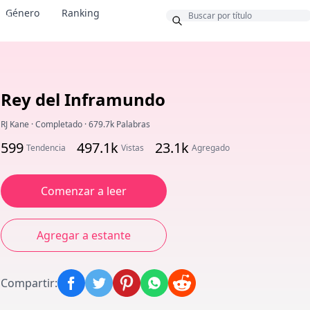
Género
Ranking
onus
Rey del Inframundo
RJ Kane
·
Completado
·
679.7k Palabras
599
497.1k
23.1k
Tendencia
Vistas
Agregado
Comenzar a leer
Agregar a estante
Compartir
: