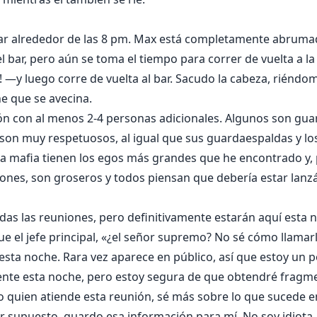
ar alrededor de las 8 pm. Max está completamente abruma
 bar, pero aún se toma el tiempo para correr de vuelta a la
! —y luego corre de vuelta al bar. Sacudo la cabeza, riéndo
e que se avecina.
nión con al menos 2-4 personas adicionales. Algunos son gua
 son muy respetuosos, al igual que sus guardaespaldas y los
e la mafia tienen los egos más grandes que he encontrado y,
cones, son groseros y todos piensan que debería estar lan
as las reuniones, pero definitivamente estarán aquí esta 
e el jefe principal, «¿el señor supremo? No sé cómo llamar
esta noche. Rara vez aparece en público, así que estoy un 
ente esta noche, pero estoy segura de que obtendré fragme
 quien atiende esta reunión, sé más sobre lo que sucede en
 supuesto, guardo esa información para mí. No soy idiota.