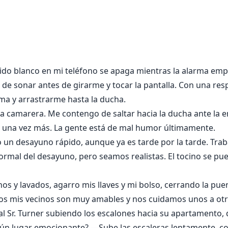
n trabajo común hasta que una noche, él entró por la puerta
ntró en el lado contrario de los hombres ricos, pero prot
ido blanco en mi teléfono se apaga mientras la alarma emp
de sonar antes de girarme y tocar la pantalla. Con una res
ma y arrastrarme hasta la ducha.
una camarera. Me contengo de saltar hacia la ducha ante la
s una vez más. La gente está de mal humor últimamente.
un desayuno rápido, aunque ya es tarde por la tarde. Trab
ormal del desayuno, pero seamos realistas. El tocino se pue
s y lavados, agarro mis llaves y mi bolso, cerrando la puerta 
dos mis vecinos son muy amables y nos cuidamos unos a otr
al Sr. Turner subiendo los escalones hacia su apartamento, 
gún lugar emocionante? —Sube las escaleras lentamente, con