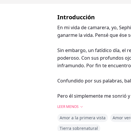
Introducción
En mi vida de camarera, yo, Sephi
ganarme la vida. Pensé que ése s
Sin embargo, un fatídico día, el 
poderoso. Con sus profundos ojos 
inframundo. Por fin te encuentro
Confundido por sus palabras, bal
Pero él simplemente me sonrió y m
LEER MENOS
Amor a la primera vista
Amor ver
Llamada así por el nombre de Pe
el papel de la chica que tiene el
Tierra sobrenatural