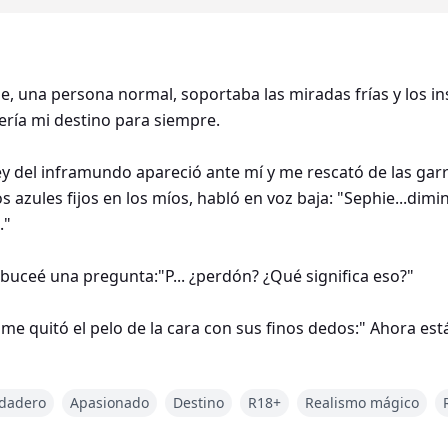
e, una persona normal, soportaba las miradas frías y los ins
ería mi destino para siempre.
rey del inframundo apareció ante mí y me rescató de las garr
azules fijos en los míos, habló en voz baja: "Sephie...dimi
."
buceé una pregunta:"P... ¿perdón? ¿Qué significa eso?"
e quitó el pelo de la cara con sus finos dedos:" Ahora está
dadero
Apasionado
Destino
R18+
Realismo mágico
rséfone, la Reina del Inframundo, Sefi pronto descubrió q
 mismo nombre que ella. Adric es el Rey del Inframundo, el j