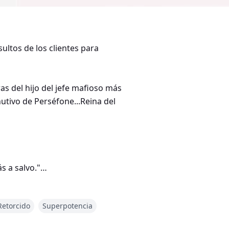
ultos de los clientes para
as del hijo del jefe mafioso más
nutivo de Perséfone...Reina del
s a salvo."
Retorcido
Superpotencia
ue estaba destinada a desempeñar
efe de todos los demás en la