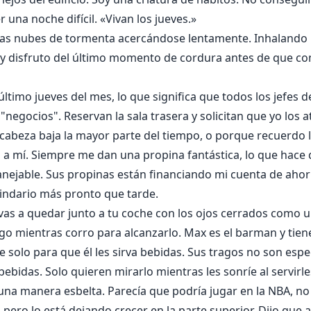
r una noche difícil. «Vivan los jueves.»
las nubes de tormenta acercándose lentamente. Inhalando 
a y disfruto del último momento de cordura antes de que c
último jueves del mes, lo que significa que todos los jefes 
"negocios". Reservan la sala trasera y solicitan que yo los a
cabeza baja la mayor parte del tiempo, o porque recuerdo lo
 a mí. Siempre me dan una propina fantástica, lo que hace
nejable. Sus propinas están financiando mi cuenta de ahorr
indario más pronto que tarde.
 vas a quedar junto a tu coche con los ojos cerrados como u
go mientras corro para alcanzarlo. Max es el barman y tien
 solo para que él les sirva bebidas. Sus tragos no son espe
 bebidas. Solo quieren mirarlo mientras les sonríe al servir
na manera esbelta. Parecía que podría jugar en la NBA, no 
 pero lo está dejando crecer en la parte superior. Dijo que 