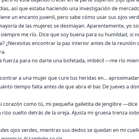
días, así que estaba haciendo una investigación de mercado 
iene un encanto juvenil, pero sabe cómo usar sus ojos ver
 mayoría de las mujeres se desmayan. Aparentemente, yo so
iempre me río. Dice que soy buena para su humildad, si no
? ¿Necesitas encontrar la paz interior antes de la reunió
ra.
 fuerza para no darte una bofetada, imbécil —me río mientr
ontrar a una mujer que cure tus heridas en... aproximad
cuánto tiempo falta antes de que abra el bar. De jueves a d
 corazón como tú, mi pequeña galletita de jengibre —dice m
rizo suelto detrás de la oreja. Ajusta mi gruesa trenza sob
es ojos verdes, mientras sus dedos se quedan en mi cuel
 mientras él también se ríe.