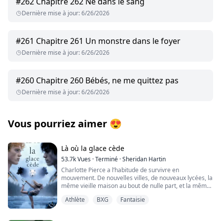
#
262
Chapitre 262 Né dans le sang
Dernière mise à jour
:
6/26/2026
#
261
Chapitre 261 Un monstre dans le foyer
Dernière mise à jour
:
6/26/2026
#
260
Chapitre 260 Bébés, ne me quittez pas
Dernière mise à jour
:
6/26/2026
Vous pourriez aimer
😍
Là où la glace cède
53.7k
Vues
·
Terminé
·
Sheridan Hartin
Charlotte Pierce a l’habitude de survivre en
mouvement. De nouvelles villes, de nouveaux lycées, la
même vieille maison au bout de nulle part, et la même
règle qui la tient debout. Protéger son frère jumeau,
Athlète
BXG
Fantaisie
Charlie. Garder vivant son rêve de hockey. Faire taire
ses propres besoins. Elle travaille trop, dort trop peu, et
réserve la seule chose qui lui semble encore lui