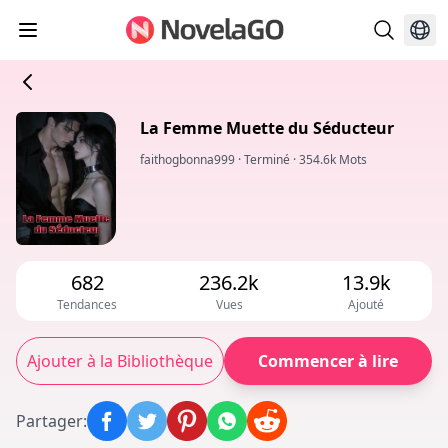
La Femme Muette du Séducteur
faithogbonna999
·
Terminé
·
354.6k Mots
682
236.2k
13.9k
Tendances
Vues
Ajouté
Ajouter à la Bibliothèque
Commencer à lire
Partager
: