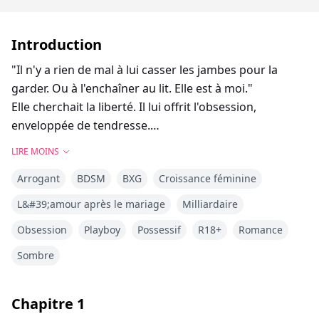
Introduction
"Il n'y a rien de mal à lui casser les jambes pour la
garder. Ou à l'enchaîner au lit. Elle est à moi."
Elle cherchait la liberté. Il lui offrit l'obsession,
enveloppée de tendresse.
Genesis Caldwell pensait que fuir son foyer abusif
LIRE MOINS
signifiait la délivrance, mais son mariage arrangé avec
Arrogant
BDSM
BXG
Croissance féminine
le milliardaire Kieran Blackwood pourrait être une
autre forme de prison.
L&#39;amour après le mariage
Milliardaire
Il est possessif, contrôlant, dangereux. Pourtant, à sa
Obsession
Playboy
Possessif
R18+
Romance
manière brisée... il est doux avec elle.
Pour Kieran, Genesis n'est pas juste une épouse. Elle
Sombre
est tout.
Et il protégera ce qui lui appartient. Même si cela
Chapitre
1
signifie tout détruire.