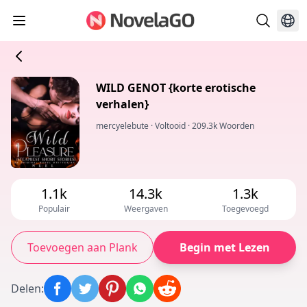
WILD GENOT {korte erotische
verhalen}
mercyelebute
·
Voltooid
·
209.3k Woorden
1.1k
14.3k
1.3k
Populair
Weergaven
Toegevoegd
Toevoegen aan Plank
Begin met Lezen
Delen
: