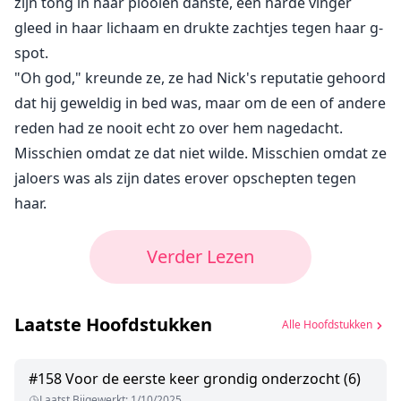
zijn tong in haar plooien danste, een harde vinger
gleed in haar lichaam en drukte zachtjes tegen haar g-
spot.
"Oh god," kreunde ze, ze had Nick's reputatie gehoord
dat hij geweldig in bed was, maar om de een of andere
reden had ze nooit echt zo over hem nagedacht.
Misschien omdat ze dat niet wilde. Misschien omdat ze
jaloers was als zijn dates erover opschepten tegen
haar.
Verder Lezen
Laatste Hoofdstukken
Alle Hoofdstukken
#
158
Voor de eerste keer grondig onderzocht (6)
Laatst Bijgewerkt
:
1/10/2025