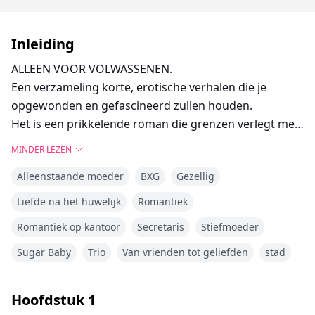
Inleiding
ALLEEN VOOR VOLWASSENEN.
Een verzameling korte, erotische verhalen die je
opgewonden en gefascineerd zullen houden.
Het is een prikkelende roman die grenzen verlegt met
zijn verboden verlangens en wilde, hartstochtelijke
MINDER LEZEN
ontmoetingen.
Alleenstaande moeder
BXG
Gezellig
Liefde na het huwelijk
Romantiek
Romantiek op kantoor
Secretaris
Stiefmoeder
Sugar Baby
Trio
Van vrienden tot geliefden
stad
Hoofdstuk
1