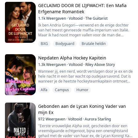
maar jouw bloed," Hij leunt dichter naar me toe, zijn
vinger glijdt langs de zijkant van mijn been, precies
GECLAIMD DOOR DE LIJFWACHT: Een Mafia
langs de dijslagader. "Ik werd naar d...
Erfgename Romantiek
1.1k
Weergaven
·
Voltooid
·
The Guitarist
Ik ben Andria Gregori—verwend en de enige dochter
van het meest gevreesde maffia-imperium van Italië.
Maar ik had nooit mogen vallen voor de man die
betaald werd om me te beschermen.
BXG
Bodyguard
Brutale heldin
Luca Bianchi. De meest vertrouwde lijfwacht van mijn
vader. Een man met geheimen donkerder dan zijn op
maat gemaakte pakken en ogen die me achtervolgen
Nepdaten Alpha Hockey Kapitein
sinds ik zestien was. Wanneer de dreigingen toenemen
en verraad v...
1.3k
Weergaven
·
Voltooid
·
Riley Above Story
Wanneer jij, een nerd, wordt verslagen door je ex en de
hele nacht in een bar wacht op oudejaarsavond. Dat is
wanneer je de heetste hockeyteamkapitein ontmoet
die je vraagt om te doen alsof je zijn date bent zodat hij
Alfa
Campus
Humor
zijn laatste vriendin kan dumpen.
Wanneer je ex je lastigvalt om weer bij elkaar te
komen, verschijnt hij en zegt tegen je ex dat hij op kan
rotten.
Gebonden aan de Lycan Koning Vader van
Je ex zegt: Ik weet dat dit slech...
mijn Ex
972
Weergaven
·
Voltooid
·
Aurora Starling
"Eerste vrouwelijke Alpha ooit, gescheiden door een
vreemdgaande echtgenoot, bijna een onenightstand
gehad met de vader van haar ex, de Lycan Koning! Kan