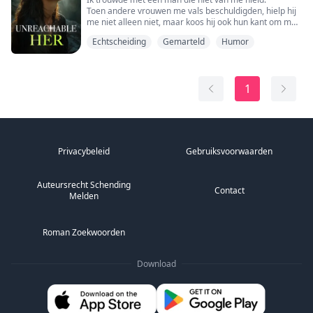
Toen andere vrouwen me vals beschuldigden, hielp hij
me niet alleen niet, maar koos hij ook hun kant om me
te pesten en pijn te doen...
Echtscheiding
Gemarteld
Humor
Ik was diep teleurgesteld in hem en scheidde van hem!
Na terugkeer naar het huis van mijn ouders, vroeg mijn
vader me om miljarden aan bezittingen te erven, en
mijn moeder en grootmoeder verwende me, waardoor
1
ik de gel...
Privacybeleid
Gebruiksvoorwaarden
Auteursrecht Schending
Contact
Melden
Roman Zoekwoorden
Download