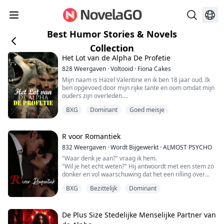
Best Humor Stories & Novels
Collection
Het Lot van de Alpha De Profetie
828
Weergaven
·
Voltooid
·
Fiona Cakes
Mijn naam is Hazel Valentine en ik ben 18 jaar oud. Ik
ben opgevoed door mijn rijke tante en oom omdat mijn
ouders zijn overleden.
Ik werd wakker in een volledig vreemde kamer.
BXG
Dominant
Goed meisje
Zonder tijd om na te denken of te verkennen, hoor ik
een reeks voetstappen en de stemmen van twee
mannen die praten.
Was ik ontvoerd en aan de oude man verkocht?
R voor Romantiek
Ik dook in de kast en gluurde door een spleet om de
832
Weergaven
·
Wordt Bijgewerkt
·
ALMOST PSYCHO
twee mann...
"Waar denk je aan?" vraag ik hem.
"Wil je het echt weten?" Hij antwoordt met een stem zo
donker en vol waarschuwing dat het een rilling over
mijn rug stuurt.
BXG
Bezittelijk
Dominant
"Ja," zeg ik, dapper als ik ben.
Een kleine grijns krult de hoek van zijn lippen omhoog
terwijl hij naar me toe loopt. Zijn voetstappen zijn traag
en berekenend, als een roofdier op jacht. Opzettelijk
De Plus Size Stedelijke Menselijke Partner van
stopt hij net een centimeter van mij vand...