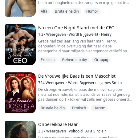
been omhooghield om drie vingers in mijn g-spot te
duwen. Mijn stem verdwijnt terwijl mijn adem stokt en
Alfa
Brutale heldin
Humor
mijn knieën knikken. Ik had nooit geloofd dat ik zo hard
kon klaarkomen voordat ik dit met deze man
meemaakte. Misschien heb ik tegen Cora gelogen.
Misschien is hij toch een seksgod.
Na een One Night Stand met de CEO
1.2k
Weergaven
·
Wordt Bijgewerkt
·
Henry
Grace had zes jaar lang van haar man, Henry,
Loga...
gehouden, in de overtuiging dat haar diepe
genegenheid haar miljardair-echtgenoot verliefd op
haar zou maken. Tot haar grote schok bedroog Henry
Erotisch
Geheime baby
Grappig
haar echter, en de andere vrouw was een gehandicapt
meisje genaamd Elodie. Henry behandelde Elodie heel
goed, gaf haar het grootste geluk en de beste zorg ter
wereld, maar hij was erg wreed tegen Grace. De rede...
De Vrouwelijke Baas is een Masochist
724
Weergaven
·
Wordt Bijgewerkt
·
James Smith
De strenge vrouwelijke baas die me overdag een
nietsnut noemde, danst 's avonds verrassend genoeg
paaldansen op TikTok en wil zelfs een gepassioneerde
vrijpartij in de buitenlucht met me hebben!
Brutale heldin
Erotisch
Harem
Onbereikbare Haar
3.3k
Weergaven
·
Voltooid
·
Aria Sinclair
Ik trouwde met een man die niet van me hield.