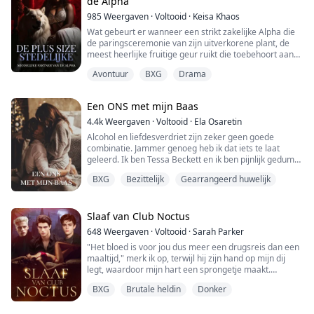
de Alpha
985
Weergaven
·
Voltooid
·
Keisa Khaos
Wat gebeurt er wanneer een strikt zakelijke Alpha die
de paringsceremonie van zijn uitverkorene plant, de
meest heerlijke fruitige geur ruikt die toebehoort aan
zijn voluptueuze paringsceremonieplanner?
Avontuur
BXG
Drama
De zelfverzekerde plus-size Ji'lahni, haar twee neven
en een vriendin bezitten een succesvol
Een ONS met mijn Baas
trouwplanningsbedrijf, samen met een dans- en
zelfverdedigingsstudio. Ze worden ingehuurd door hun
4.4k
Weergaven
·
Voltooid
·
Ela Osaretin
nieu...
Alcohol en liefdesverdriet zijn zeker geen goede
combinatie. Jammer genoeg heb ik dat iets te laat
geleerd. Ik ben Tessa Beckett en ik ben pijnlijk gedumpt
door mijn vriend van drie jaar. Dat leidde ertoe dat ik
BXG
Bezittelijk
Gearrangeerd huwelijk
dronken werd in een kroeg en een onenightstand had
met een vreemde. Voordat hij me de volgende dag als
een slet zou zien, betaalde ik hem voor de seks en
beledigde ik hem diep over zijn ve...
Slaaf van Club Noctus
648
Weergaven
·
Voltooid
·
Sarah Parker
"Het bloed is voor jou dus meer een drugsreis dan een
maaltijd," merk ik op, terwijl hij zijn hand op mijn dij
legt, waardoor mijn hart een sprongetje maakt.
BXG
Brutale heldin
Donker
"Nee, bloed is levensonderhoud," corrigeert hij,
"sommige smaken flauw en andere vol van smaak,