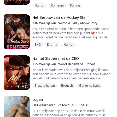
het nog dramatischer?"
Humor
Komedie
Koning
Grace's wereld stond op zijn kop toen haar partner
voor een ander koos, hun band verbrak en haar
Het Berouw van de Hockey Ster
markeerde als de eerste gescheiden vrouwelijke Alpha
in de geschiedenis van weerwolven. Nu navigeert ze
1.8k
Weergaven
·
Voltooid
·
Riley Above Story
door de woelige water...
Als je een nerd bent en je hebt een spannende nacht
gehad met de beruchte bad boy. Je bent 💔 als je
erachter komt dat de nacht een spel was. Hij had de
uitdaging aangenomen om je maagdelijkheid te
BXG
Drama
Humor
nemen. Jaren later zag je hem, de rijzende hockeyster,
op een nationale tv-show. Wanneer hem wordt
gevraagd waarom hij altijd single is, zegt hij: "Ik wacht
tot mijn meisje mijn excuses accepteert." Toe...
Na het Slapen met de CEO
1.2k
Weergaven
·
Wordt Bijgewerkt
·
Robert
Nadat ik verraden was door mijn vriend, ging ik naar
een bar om mijn verdriet te verdrinken. Onder invloed
van alcohol belandde ik in bed met een knappe
vreemdeling.
Brutale heldin
Erotisch
Geheime baby
De volgende ochtend kleedde ik me haastig aan en
vluchtte weg, om vervolgens geschokt te zijn toen ik op
kantoor aankwam en ontdekte dat de man met wie ik
Logan
de vorige nacht had geslapen, de nieuwe CEO was...
683
Weergaven
·
Voltooid
·
N. F. Coeur
Hij zet mijn voet op een zitje dat in de muur van de
douche is ingebouwd en gebruikt de hand die mijn