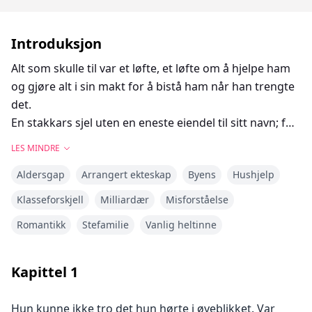
Introduksjon
Alt som skulle til var et løfte, et løfte om å hjelpe ham
og gjøre alt i sin makt for å bistå ham når han trengte
det.
En stakkars sjel uten en eneste eiendel til sitt navn; for
mannen hun betingelsesløst forelsket seg i ved første
LES MINDRE
blikk, ga hun et løfte, et løfte som førte henne ned i en
Aldersgap
Arrangert ekteskap
Byens
Hushjelp
grop.
Klasseforskjell
Milliardær
Misforståelse
En grop som han møysommelig gravde for henne, og
Romantikk
Stefamilie
Vanlig heltinne
en grop hun villig falt ned i.
Kapittel
1
Hun kunne ikke tro det hun hørte i øyeblikket. Var