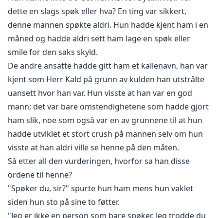
dette en slags spøk eller hva? En ting var sikkert,
denne mannen spøkte aldri. Hun hadde kjent ham i en
måned og hadde aldri sett ham lage en spøk eller
smile for den saks skyld.
De andre ansatte hadde gitt ham et kallenavn, han var
kjent som Herr Kald på grunn av kulden han utstrålte
uansett hvor han var. Hun visste at han var en god
mann; det var bare omstendighetene som hadde gjort
ham slik, noe som også var en av grunnene til at hun
hadde utviklet et stort crush på mannen selv om hun
visste at han aldri ville se henne på den måten.
Så etter all den vurderingen, hvorfor sa han disse
ordene til henne?
"Spøker du, sir?" spurte hun ham mens hun vaklet
siden hun sto på sine to føtter.
"Jeg er ikke en person som bare spøker. Jeg trodde du