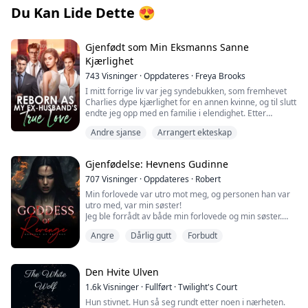
Du Kan Lide Dette
😍
Gjenfødt som Min Eksmanns Sanne
Kjærlighet
743
Visninger
·
Oppdateres
·
Freya Brooks
I mitt forrige liv var jeg syndebukken, som fremhevet
Charlies dype kjærlighet for en annen kvinne, og til slutt
endte jeg opp med en familie i elendighet. Etter
gjenfødelsen bestemte jeg meg for å gi slipp, og ventet
Andre sjanse
Arrangert ekteskap
på at Peiheng skulle søke om skilsmisse. Men
utviklingen av situasjonen er litt merkelig, hvordan kan
Avvist kompis
en mann som knapt kom hjem i mitt forrige liv komme
Gjenfødelse: Hevnens Gudinne
tilbake med jevne mellomrom? Og bekymret for at jeg
vil bedra ham? "Tror du at du i nær fremtid vil hate meg
707
Visninger
·
Oppdateres
·
Robert
og ønske at jeg forsvinner?" spurte jeg. "Ikke drøm,"
Min forlovede var utro mot meg, og personen han var
svarte han, "vi skal pine hverandre til døde." Jeg sukket,
utro med, var min søster!
som gjenfødt vet jeg at Charlie snart vil møte sin sanne
Jeg ble forrådt av både min forlovede og min søster.
kjærlighet. Endelig møttes de, og jeg trodde friheten
Enda mer tragisk, de kuttet av meg lemmene, skar ut
bare var ett skritt unna. Men han sa, "Hvem sa at jeg vil
Angre
Dårlig gutt
Forbudt
tungen min, hadde sex foran meg, og myrdet meg
ha skilsmisse?" Ikke bare skilte han seg ikke, men han
brutalt!
brydde seg mer og mer om meg, til og med hans sanne
Jeg hater dem så mye...
kjærlighet ble forlatt!
Heldigvis, ved en skjebnens vending, ble jeg gjenfødt!
Den Hvite Ulven
Med en ny sjanse i livet, skal jeg leve for meg selv, og
1.6k
Visninger
·
Fullført
·
Twilight's Court
jeg skal bli dronningen av underholdningsindustrien!
Hun stivnet. Hun så seg rundt etter noen i nærheten.
Og jeg skal søke hevn!