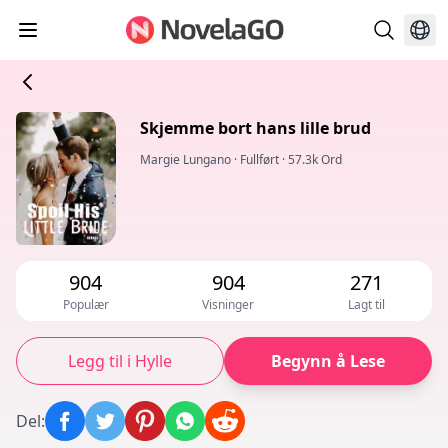
Skjemme bort hans lille brud
Margie Lungano
·
Fullført
·
57.3k Ord
904
904
271
Populær
Visninger
Lagt til
Legg til i Hylle
Begynn å Lese
Del
: