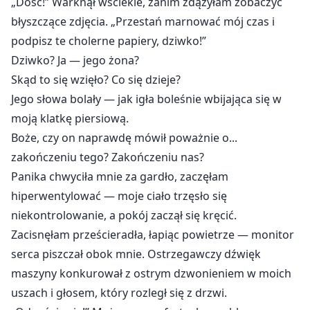
„Dość!” Warknął wściekle, zanim zdążyłam zobaczyć
błyszczące zdjęcia. „Przestań marnować mój czas i
podpisz te cholerne papiery, dziwko!”
Dziwko? Ja — jego żona?
Skąd to się wzięło? Co się dzieje?
Jego słowa bolały — jak igła boleśnie wbijająca się w
moją klatkę piersiową.
Boże, czy on naprawdę mówił poważnie o...
zakończeniu tego? Zakończeniu nas?
Panika chwyciła mnie za gardło, zaczęłam
hiperwentylować — moje ciało trzęsło się
niekontrolowanie, a pokój zaczął się kręcić.
Zacisnęłam prześcieradła, łapiąc powietrze — monitor
serca piszczał obok mnie. Ostrzegawczy dźwięk
maszyny konkurował z ostrym dzwonieniem w moich
uszach i głosem, który rozległ się z drzwi.