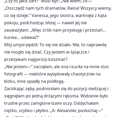
„Czy to jakiś żart?” Musi być! „Nie wiem, co—”
„Oszczędź nam tych dramatów, Raina! Wszyscy wiemy,
co się dzieje.” Vanessa, jego siostra, warknęła z kąta
pokoju, podchodząc bliżej — nawet jej nie
zauważyłam. „Więc zrób nam przysługę i przestań…
kurwa… udawać!”
Mój umysł pędził. To się nie działo. Nie, to naprawdę
nie mogło się dziać. Czy jestem w śpiączce i
przeżywam najgorszy koszmar?
„Nie jestem—” zaczęłam, ale ona rzuciła na mnie stos
fotografii — niektóre wylądowały chaotycznie na
łóżku, inne opadły na podłogę.
Zaciskając zęby, podniosłam się do pozycji siedzącej i
sięgnęłam po jedną drżącymi rękoma. Widzenie było
trudne przez zamglone łzami oczy. Oddychałam
ciężko, szybko i płytko. „A- Alexander, posłuchaj—”