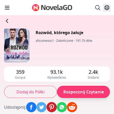
Rozwód, którego żałuje
alissanexus1
·
Zakończone
·
191.7k słów
359
93.1k
2.4k
Gorące
Wyświetlenia
Dodano
Dodaj do Półki
Rozpocznij Czytanie
Udostępnij
: