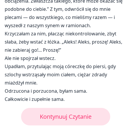
obciążenia. Zwłaszcza takiego, które może okazać się
podobne do ciebie.” Z tym, odwrócił się do mnie
plecami — do wszystkiego, co mieliśmy razem — i
wyszedł z naszym synem w ramionach.
Krzyczałam za nim, płacząc niekontrolowanie, zbyt
słaba, żeby wstać z łóżka. „Aleks! Aleks, proszę! Aleks,
nie zabieraj go!... Proszę!”
Ale nie spojrzał wstecz.
Upadłam, przytulając moją córeczkę do piersi, gdy
szlochy wstrząsały moim ciałem, ciężar zdrady
miażdżył mnie.
Odrzucona i porzucona, byłam sama.
Całkowicie i zupełnie sama.
Kontynuuj Czytanie