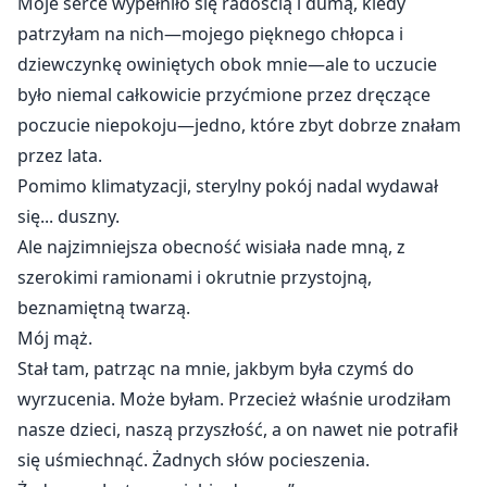
Moje serce wypełniło się radością i dumą, kiedy
patrzyłam na nich—mojego pięknego chłopca i
dziewczynkę owiniętych obok mnie—ale to uczucie
było niemal całkowicie przyćmione przez dręczące
poczucie niepokoju—jedno, które zbyt dobrze znałam
przez lata.
Pomimo klimatyzacji, sterylny pokój nadal wydawał
się... duszny.
Ale najzimniejsza obecność wisiała nade mną, z
szerokimi ramionami i okrutnie przystojną,
beznamiętną twarzą.
Mój mąż.
Stał tam, patrząc na mnie, jakbym była czymś do
wyrzucenia. Może byłam. Przecież właśnie urodziłam
nasze dzieci, naszą przyszłość, a on nawet nie potrafił
się uśmiechnąć. Żadnych słów pocieszenia.