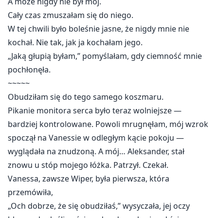
A może nigdy nie był mój.
Cały czas zmuszałam się do niego.
W tej chwili było boleśnie jasne, że nigdy mnie nie
kochał. Nie tak, jak ja kochałam jego.
„Jaką głupią byłam,” pomyślałam, gdy ciemność mnie
pochłonęła.
~~~~~
Obudziłam się do tego samego koszmaru.
Pikanie monitora serca było teraz wolniejsze —
bardziej kontrolowane. Powoli mrugnęłam, mój wzrok
spoczął na Vanessie w odległym kącie pokoju —
wyglądała na znudzoną. A mój… Aleksander, stał
znowu u stóp mojego łóżka. Patrzył. Czekał.
Vanessa, zawsze Wiper, była pierwsza, która
przemówiła,
„Och dobrze, że się obudziłaś,” wysyczała, jej oczy