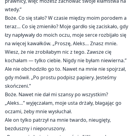
prawnicy, więc możesz zachować swoje kłamstwa na
wtedy.”
Boże. Co się stało? W czasie między moim porodem a
teraz… Co się zmieniło? Moje gardło się zaciskało, gdy
łzy napływały do moich oczu, moje serce rozbijało się
na więcej kawałków. „Proszę, Aleks… Znasz mnie.
Wiesz, że nie zrobiłabym nic z tego. Zawsze cię
kochałam — tylko ciebie. Nigdy nie byłam niewierna.”
Ale nie obchodziło go to. Nawet na mnie nie spojrzał,
gdy mówił. „Po prostu podpisz papiery. Jesteśmy
skończeni.”
Boże. Nawet nie dał mi szansy po wszystkim?
„Aleks…” wyjęczałam, moje usta drżały, błagając go
oczami, żeby mnie wysłuchał.
Ale on tylko patrzył na mnie twardo, nieugięty,
bezduszny i nieporuszony.