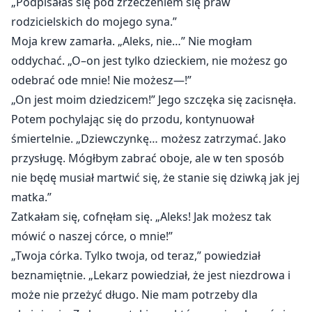
„Podpisałaś się pod zrzeczeniem się praw
rodzicielskich do mojego syna.”
Moja krew zamarła. „Aleks, nie…” Nie mogłam
oddychać. „O–on jest tylko dzieckiem, nie możesz go
odebrać ode mnie! Nie możesz—!”
„On jest moim dziedzicem!” Jego szczęka się zacisnęła.
Potem pochylając się do przodu, kontynuował
śmiertelnie. „Dziewczynkę… możesz zatrzymać. Jako
przysługę. Mógłbym zabrać oboje, ale w ten sposób
nie będę musiał martwić się, że stanie się dziwką jak jej
matka.”
Zatkałam się, cofnęłam się. „Aleks! Jak możesz tak
mówić o naszej córce, o mnie!”
„Twoja córka. Tylko twoja, od teraz,” powiedział
beznamiętnie. „Lekarz powiedział, że jest niezdrowa i
może nie przeżyć długo. Nie mam potrzeby dla