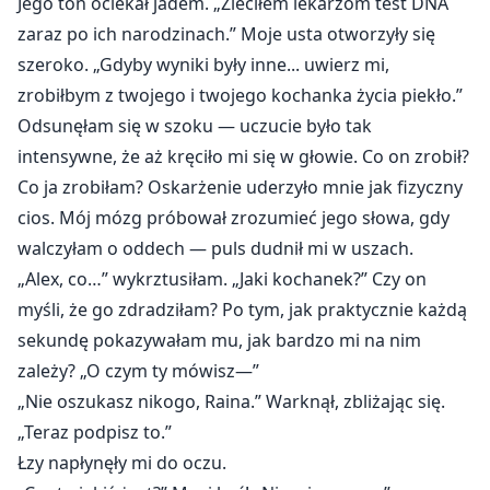
Jego ton ociekał jadem. „Zleciłem lekarzom test DNA
zaraz po ich narodzinach.” Moje usta otworzyły się
szeroko. „Gdyby wyniki były inne... uwierz mi,
zrobiłbym z twojego i twojego kochanka życia piekło.”
Odsunęłam się w szoku — uczucie było tak
intensywne, że aż kręciło mi się w głowie. Co on zrobił?
Co ja zrobiłam? Oskarżenie uderzyło mnie jak fizyczny
cios. Mój mózg próbował zrozumieć jego słowa, gdy
walczyłam o oddech — puls dudnił mi w uszach.
„Alex, co…” wykrztusiłam. „Jaki kochanek?” Czy on
myśli, że go zdradziłam? Po tym, jak praktycznie każdą
sekundę pokazywałam mu, jak bardzo mi na nim
zależy? „O czym ty mówisz—”
„Nie oszukasz nikogo, Raina.” Warknął, zbliżając się.
„Teraz podpisz to.”
Łzy napłynęły mi do oczu.