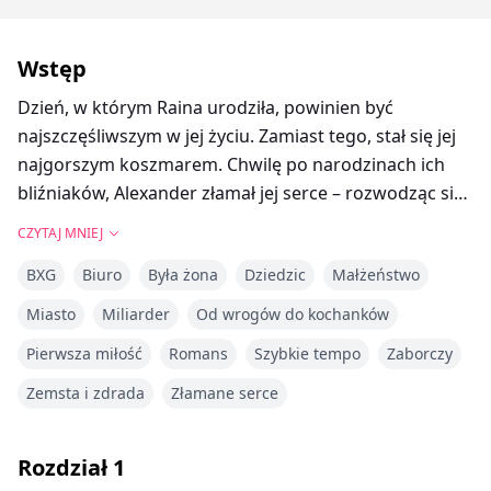
Wstęp
Dzień, w którym Raina urodziła, powinien być
najszczęśliwszym w jej życiu. Zamiast tego, stał się jej
najgorszym koszmarem. Chwilę po narodzinach ich
bliźniaków, Alexander złamał jej serce – rozwodząc się
z nią i zmuszając ją do zrzeczenia się opieki nad ich
CZYTAJ MNIEJ
synem, Liamem. Zdradzona i zrozpaczona, Raina
BXG
Biuro
Była żona
Dziedzic
Małżeństwo
zniknęła, wychowując ich córkę, Avę, samotnie.
Miasto
Miliarder
Od wrogów do kochanków
Lata później los ponownie zapukał do jej drzwi, gdy
Pierwsza miłość
Romans
Szybkie tempo
Zaborczy
Liam ciężko zachorował. Zdesperowany, by uratować
syna, Alexander był zmuszony poszukać osoby, którą
Zemsta i zdrada
Złamane serce
kiedyś odrzucił. Alexander staje twarzą w twarz z
kobietą, którą niegdyś niedocenił, błagając o drugą
Rozdział
1
szansę – nie tylko dla siebie, ale przede wszystkim dla