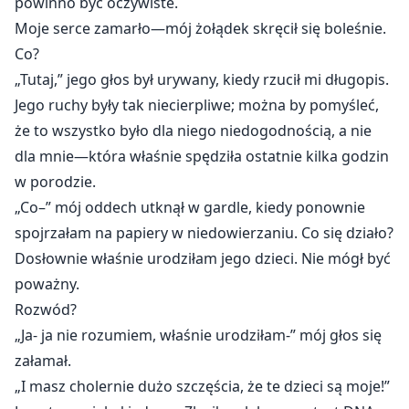
powinno być oczywiste.
Moje serce zamarło—mój żołądek skręcił się boleśnie.
Co?
„Tutaj,” jego głos był urywany, kiedy rzucił mi długopis.
Jego ruchy były tak niecierpliwe; można by pomyśleć,
że to wszystko było dla niego niedogodnością, a nie
dla mnie—która właśnie spędziła ostatnie kilka godzin
w porodzie.
„Co–” mój oddech utknął w gardle, kiedy ponownie
spojrzałam na papiery w niedowierzaniu. Co się działo?
Dosłownie właśnie urodziłam jego dzieci. Nie mógł być
poważny.
Rozwód?
„Ja- ja nie rozumiem, właśnie urodziłam-” mój głos się
załamał.
„I masz cholernie dużo szczęścia, że te dzieci są moje!”