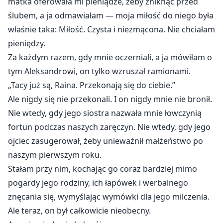
matka oferowała mi pieniądze, żeby zniknąć przed
ślubem, a ja odmawiałam — moja miłość do niego była
właśnie taka: Miłość. Czysta i niezmącona. Nie chciałam
pieniędzy.
Za każdym razem, gdy mnie oczerniali, a ja mówiłam o
tym Aleksandrowi, on tylko wzruszał ramionami.
„Tacy już są, Raina. Przekonają się do ciebie.”
Ale nigdy się nie przekonali. I on nigdy mnie nie bronił.
Nie wtedy, gdy jego siostra nazwała mnie łowczynią
fortun podczas naszych zaręczyn. Nie wtedy, gdy jego
ojciec zasugerował, żeby unieważnił małżeństwo po
naszym pierwszym roku.
Stałam przy nim, kochając go coraz bardziej mimo
pogardy jego rodziny, ich łapówek i werbalnego
znęcania się, wymyślając wymówki dla jego milczenia.
Ale teraz, on był całkowicie nieobecny.