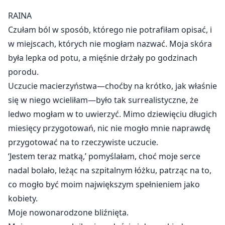
ich syna. Ale Raina nie jest już tą samą złamaną
RAINA
kobietą, która kiedyś go kochała. Już nie jest tą, którą
Czułam ból w sposób, którego nie potrafiłam opisać, i
zostawił za sobą. Wykuła nowe życie – zbudowane na
w miejscach, których nie mogłam nazwać. Moja skóra
sile, bogactwie i dawno pogrzebanej spuściźnie, którą
była lepka od potu, a mięśnie drżały po godzinach
spodziewała się odkryć.
porodu.
Raina spędziła lata, ucząc się żyć bez niego. Pytanie
Uczucie macierzyństwa—choćby na krótko, jak właśnie
brzmi... Czy zaryzykuje otwarcie starych ran, aby
się w niego wcieliłam—było tak surrealistyczne, że
uratować syna, którego nigdy nie miała okazji
ledwo mogłam w to uwierzyć. Mimo dziewięciu długich
pokochać? Czy może Alexander stracił ją na zawsze?
miesięcy przygotowań, nic nie mogło mnie naprawdę
przygotować na to rzeczywiste uczucie.
‘Jestem teraz matką,’ pomyślałam, choć moje serce
nadal bolało, leżąc na szpitalnym łóżku, patrząc na to,
co mogło być moim największym spełnieniem jako
kobiety.
Moje nowonarodzone bliźnięta.