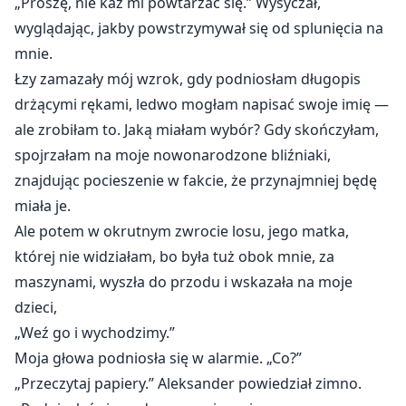
„Proszę, nie każ mi powtarzać się.” Wysyczał,
wyglądając, jakby powstrzymywał się od splunięcia na
mnie.
Łzy zamazały mój wzrok, gdy podniosłam długopis
drżącymi rękami, ledwo mogłam napisać swoje imię —
ale zrobiłam to. Jaką miałam wybór? Gdy skończyłam,
spojrzałam na moje nowonarodzone bliźniaki,
znajdując pocieszenie w fakcie, że przynajmniej będę
miała je.
Ale potem w okrutnym zwrocie losu, jego matka,
której nie widziałam, bo była tuż obok mnie, za
maszynami, wyszła do przodu i wskazała na moje
dzieci,
„Weź go i wychodzimy.”
Moja głowa podniosła się w alarmie. „Co?”
„Przeczytaj papiery.” Aleksander powiedział zimno.