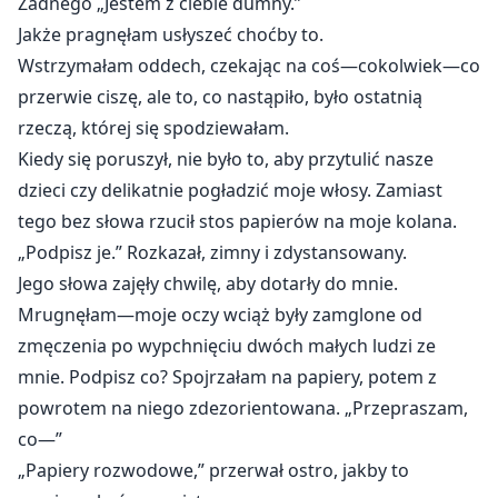
Żadnego „Jestem z ciebie dumny.”
Jakże pragnęłam usłyszeć choćby to.
Wstrzymałam oddech, czekając na coś—cokolwiek—co
przerwie ciszę, ale to, co nastąpiło, było ostatnią
rzeczą, której się spodziewałam.
Kiedy się poruszył, nie było to, aby przytulić nasze
dzieci czy delikatnie pogładzić moje włosy. Zamiast
tego bez słowa rzucił stos papierów na moje kolana.
„Podpisz je.” Rozkazał, zimny i zdystansowany.
Jego słowa zajęły chwilę, aby dotarły do mnie.
Mrugnęłam—moje oczy wciąż były zamglone od
zmęczenia po wypchnięciu dwóch małych ludzi ze
mnie. Podpisz co? Spojrzałam na papiery, potem z
powrotem na niego zdezorientowana. „Przepraszam,
co—”
„Papiery rozwodowe,” przerwał ostro, jakby to