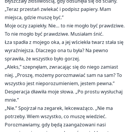
błyszczały złośliwością, gdy odsunęła się od ściany.
„Teraz przestań zwlekać i podpisz papiery. Mam
miejsca, gdzie muszę być.”
Moje oczy zapiekły. Nie… to nie mogło być prawdziwe.
To nie mogło być prawdziwe. Musiałam śnić.
Łza spadła z mojego oka, a jej wściekła twarz stała się
wyraźniejsza. Dlaczego ona tu była? Na pewno
sprawiła, że wszystko było gorzej.
„Aleks,” szepnęłam, zwracając się do niego zamiast
niej. „Proszę, możemy porozmawiać sam na sam? To
wszystko jest nieporozumieniem, jestem pewna.”
Desperacja dławiła moje słowa. „Po prostu wysłuchaj
mnie.”
„Nie.” Spojrzał na zegarek, lekceważąco. „Nie ma
potrzeby. Wiem wszystko, co muszę wiedzieć.
Porozmawiamy, gdy będą zaangażowani nasi