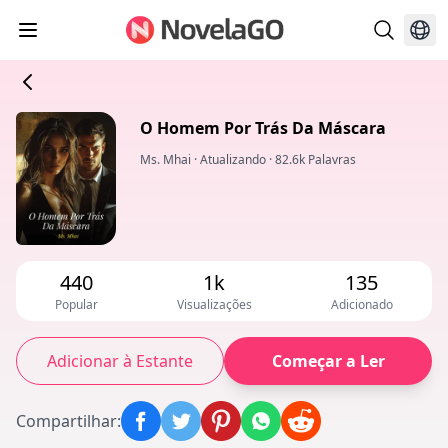
O Homem Por Trás Da Máscara
Ms. Mhai
·
Atualizando
·
82.6k Palavras
440
1k
135
Popular
Visualizações
Adicionado
Adicionar à Estante
Começar a Ler
Compartilhar
: