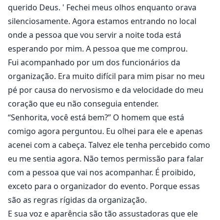
Será que ela reconhecerá O HOMEM POR TRÁS DA
querido Deus. ' Fechei meus olhos enquanto orava
MÁSCARA?
silenciosamente. Agora estamos entrando no local
onde a pessoa que vou servir a noite toda está
James Arch Smith, o CEO, o chefe da empresa onde ela
esperando por mim. A pessoa que me comprou.
trabalha. Ele tem alguma relação com ele?
Fui acompanhado por um dos funcionários da
organização. Era muito difícil para mim pisar no meu
#Shakeera&James
pé por causa do nervosismo e da velocidade do meu
coração que eu não conseguia entender.
“Senhorita, você está bem?” O homem que está
comigo agora perguntou. Eu olhei para ele e apenas
acenei com a cabeça. Talvez ele tenha percebido como
eu me sentia agora. Não temos permissão para falar
com a pessoa que vai nos acompanhar. É proibido,
exceto para o organizador do evento. Porque essas
são as regras rígidas da organização.
E sua voz e aparência são tão assustadoras que ele