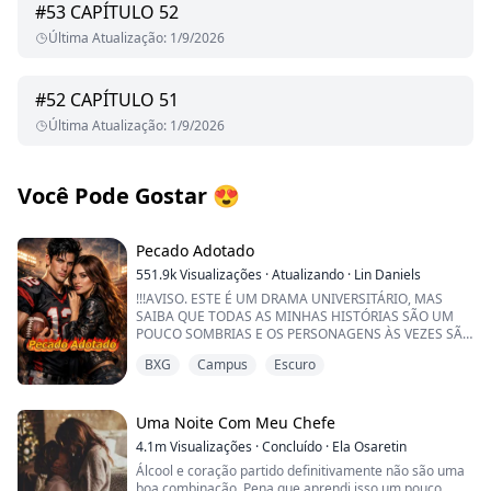
#
53
CAPÍTULO 52
Última Atualização
:
1/9/2026
#
52
CAPÍTULO 51
Última Atualização
:
1/9/2026
Você Pode Gostar
😍
Pecado Adotado
551.9k
Visualizações
·
Atualizando
·
Lin Daniels
!!!AVISO. ESTE É UM DRAMA UNIVERSITÁRIO, MAS
SAIBA QUE TODAS AS MINHAS HISTÓRIAS SÃO UM
POUCO SOMBRIAS E OS PERSONAGENS ÀS VEZES SÃO
QUESTIONÁVEIS. PROSSIGA SE VOCÊ QUER ALGO
BXG
Campus
Escuro
QUENTE, MAS TAMBÉM DOCE!!!
Ser aceita em uma das universidades mais
prestigiadas do país é um sonho realizado —
Uma Noite Com Meu Chefe
especialmente porque meu irmão adotivo já está lá,
4.1m
Visualizações
·
Concluído
·
Ela Osaretin
como a grande estrela do futebol americano.
Álcool e coração partido definitivamente não são uma
boa combinação. Pena que aprendi isso um pouco