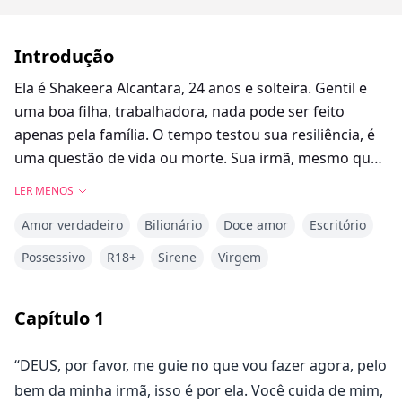
Introdução
Ela é Shakeera Alcantara, 24 anos e solteira. Gentil e
uma boa filha, trabalhadora, nada pode ser feito
apenas pela família. O tempo testou sua resiliência, é
uma questão de vida ou morte. Sua irmã, mesmo que
precise se agarrar a uma faca, ela fará isso só para
LER MENOS
salvá-la. Então, sem hesitação, ela entrou em um
Amor verdadeiro
Bilionário
Doce amor
Escritório
mundo secreto, onde havia um comércio de mulheres
em andamento. Uma organização clandestina onde os
Possessivo
R18+
Sirene
Virgem
clientes não são casuais. Se você tem milhões, então
você está dentro.
Capítulo
1
Mas isso deixou uma memória da qual ela nunca se
“DEUS, por favor, me guie no que vou fazer agora, pelo
arrependeu.
bem da minha irmã, isso é por ela. Você cuida de mim,