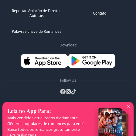
Estes sim, sempre foram a sua tentação.
intrigas e ambições, ela descobre que, mesmo em
meio ao caos, o amor verdadeiro e a amizade genuína
Reportar Violação de Direitos
podem surgir das situações mais improváveis.
Contato
Autorais
Palavras-chave de Romances
Download
Follow Us
Leia no App Para
:
Listas A-Z
:
A
B
C
D
E
F
G
H
I
J
Mais vendidos atualizados diariamente
K
L
M
N
O
P
Q
R
S
T
U
V
W
Gêneros populares de romances para você
Baixe todos os romances gratuitamente
X
Y
Z
Leitura ilimitada