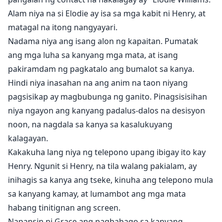
Alam niya na si Elodie ay isa sa mga kabit ni Henry, at
matagal na itong nangyayari.
Nadama niya ang isang alon ng kapaitan. Pumatak
ang mga luha sa kanyang mga mata, at isang
pakiramdam ng pagkatalo ang bumalot sa kanya.
Hindi niya inasahan na ang anim na taon niyang
pagsisikap ay magbubunga ng ganito. Pinagsisisihan
niya ngayon ang kanyang padalus-dalos na desisyon
noon, na nagdala sa kanya sa kasalukuyang
kalagayan.
Kakakuha lang niya ng telepono upang ibigay ito kay
Henry. Ngunit si Henry, na tila walang pakialam, ay
inihagis sa kanya ang tseke, kinuha ang telepono mula
sa kanyang kamay, at lumambot ang mga mata
habang tinitignan ang screen.
Napansin ni Grace ang pagbabago sa kanyang