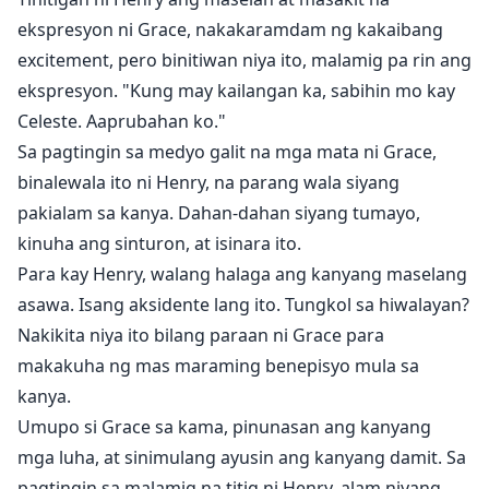
ekspresyon ni Grace, nakakaramdam ng kakaibang
excitement, pero binitiwan niya ito, malamig pa rin ang
ekspresyon. "Kung may kailangan ka, sabihin mo kay
Celeste. Aaprubahan ko."
Sa pagtingin sa medyo galit na mga mata ni Grace,
binalewala ito ni Henry, na parang wala siyang
pakialam sa kanya. Dahan-dahan siyang tumayo,
kinuha ang sinturon, at isinara ito.
Para kay Henry, walang halaga ang kanyang maselang
asawa. Isang aksidente lang ito. Tungkol sa hiwalayan?
Nakikita niya ito bilang paraan ni Grace para
makakuha ng mas maraming benepisyo mula sa
kanya.
Umupo si Grace sa kama, pinunasan ang kanyang
mga luha, at sinimulang ayusin ang kanyang damit. Sa
pagtingin sa malamig na titig ni Henry, alam niyang