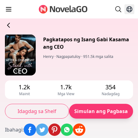
Pagkatapos ng Isang Gabi Kasama
ang CEO
Henry
·
Nagpapatuloy
·
951.5k mga salita
1.2k
1.7k
354
Mainit
Mga View
Nadagdag
Idagdag sa Shelf
Simulan ang Pagbasa
Ibahagi
: