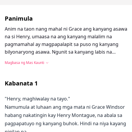
Panimula
Anim na taon nang mahal ni Grace ang kanyang asawa
na si Henry, umaasa na ang kanyang malalim na
pagmamahal ay magpapalapit sa puso ng kanyang
bilyonaryong asawa. Ngunit sa kanyang labis na
pagkabigla, niloko siya ni Henry, at ang ibang babae ay
Magbasa ng Mas Kaunti
isang may kapansanang dalaga na nagngangalang
Elodie. Napakabuti ni Henry kay Elodie, binibigyan siya
ng pinakamasayang buhay at pag-aalaga sa mundo,
Kabanata
1
ngunit napakabagsik niya kay Grace. Ang dahilan ng
ganitong pag-uugali ni Henry ay dahil naniniwala
"Henry, maghiwalay na tayo."
siyang si Elodie ang nagligtas sa kanya noon, hindi
Namumula at luhaan ang mga mata ni Grace Windsor
niya alam na si Grace pala ang tunay na nagligtas sa
habang nakatingin kay Henry Montague, na abala sa
kanya.
pagpapatuyo ng kanyang buhok. Hindi na niya kayang
pigilan pa.