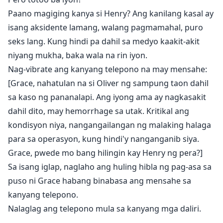
Paano magiging kanya si Henry? Ang kanilang kasal ay
isang aksidente lamang, walang pagmamahal, puro
seks lang. Kung hindi pa dahil sa medyo kaakit-akit
niyang mukha, baka wala na rin iyon.
Nag-vibrate ang kanyang telepono na may mensahe:
[Grace, nahatulan na si Oliver ng sampung taon dahil
sa kaso ng pananalapi. Ang iyong ama ay nagkasakit
dahil dito, may hemorrhage sa utak. Kritikal ang
kondisyon niya, nangangailangan ng malaking halaga
para sa operasyon, kung hindi'y nanganganib siya.
Grace, pwede mo bang hilingin kay Henry ng pera?]
Sa isang iglap, naglaho ang huling hibla ng pag-asa sa
puso ni Grace habang binabasa ang mensahe sa
kanyang telepono.
Nalaglag ang telepono mula sa kanyang mga daliri.