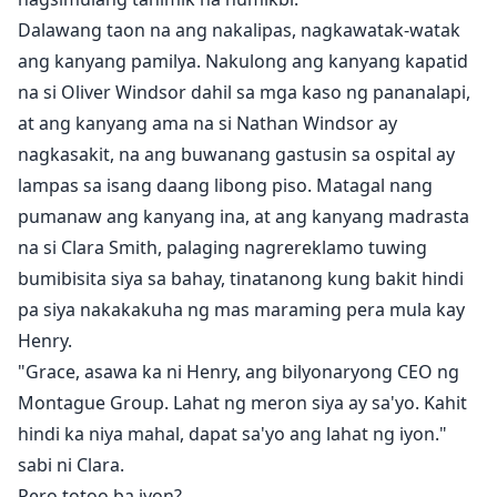
Dalawang taon na ang nakalipas, nagkawatak-watak
ang kanyang pamilya. Nakulong ang kanyang kapatid
na si Oliver Windsor dahil sa mga kaso ng pananalapi,
at ang kanyang ama na si Nathan Windsor ay
nagkasakit, na ang buwanang gastusin sa ospital ay
lampas sa isang daang libong piso. Matagal nang
pumanaw ang kanyang ina, at ang kanyang madrasta
na si Clara Smith, palaging nagrereklamo tuwing
bumibisita siya sa bahay, tinatanong kung bakit hindi
pa siya nakakakuha ng mas maraming pera mula kay
Henry.
"Grace, asawa ka ni Henry, ang bilyonaryong CEO ng
Montague Group. Lahat ng meron siya ay sa'yo. Kahit
hindi ka niya mahal, dapat sa'yo ang lahat ng iyon."
sabi ni Clara.
Pero totoo ba iyon?