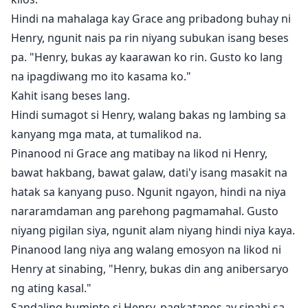
Hindi na mahalaga kay Grace ang pribadong buhay ni
Henry, ngunit nais pa rin niyang subukan isang beses
pa. "Henry, bukas ay kaarawan ko rin. Gusto ko lang
na ipagdiwang mo ito kasama ko."
Kahit isang beses lang.
Hindi sumagot si Henry, walang bakas ng lambing sa
kanyang mga mata, at tumalikod na.
Pinanood ni Grace ang matibay na likod ni Henry,
bawat hakbang, bawat galaw, dati'y isang masakit na
hatak sa kanyang puso. Ngunit ngayon, hindi na niya
nararamdaman ang parehong pagmamahal. Gusto
niyang pigilan siya, ngunit alam niyang hindi niya kaya.
Pinanood lang niya ang walang emosyon na likod ni
Henry at sinabing, "Henry, bukas din ang anibersaryo
ng ating kasal."
Sandaling huminto si Henry, pagkatapos ay sinabi sa