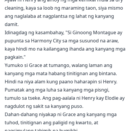
cleaning, kaya sa loob ng maraming taon, siya mismo
ang naglalaba at nagplantsa ng lahat ng kanyang
damit.
Idinagdag ng kasambahay, "Si Ginoong Montague ay
pupunta sa Harmony City sa mga susunod na araw,
kaya hindi mo na kailangang ihanda ang kanyang mga
pagkain."
Yumuko si Grace at tumango, walang laman ang
kanyang mga mata habang tinitignan ang bintana.
Hindi na niya alam kung paano haharapin si Henry.
Pumatak ang mga luha sa kanyang mga pisngi,
tumulo sa tseke. Ang pag-aalala ni Henry kay Elodie ay
nagdulot ng sakit sa kanyang puso.
Dahan-dahang niyakap ni Grace ang kanyang mga
tuhod, tinitignan ang paligid ng kwarto, at
nagsimulang tahimik na humikbi.