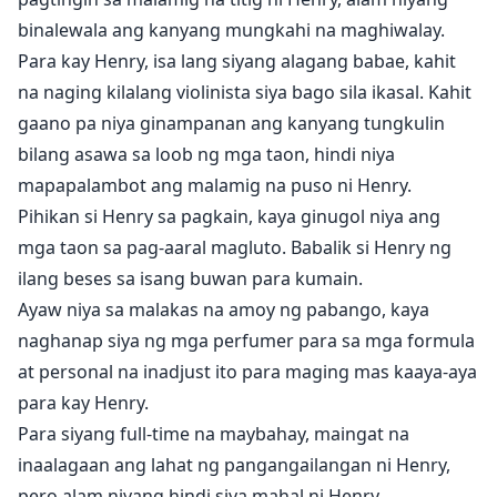
binalewala ang kanyang mungkahi na maghiwalay.
Para kay Henry, isa lang siyang alagang babae, kahit
na naging kilalang violinista siya bago sila ikasal. Kahit
gaano pa niya ginampanan ang kanyang tungkulin
bilang asawa sa loob ng mga taon, hindi niya
mapapalambot ang malamig na puso ni Henry.
Pihikan si Henry sa pagkain, kaya ginugol niya ang
mga taon sa pag-aaral magluto. Babalik si Henry ng
ilang beses sa isang buwan para kumain.
Ayaw niya sa malakas na amoy ng pabango, kaya
naghanap siya ng mga perfumer para sa mga formula
at personal na inadjust ito para maging mas kaaya-aya
para kay Henry.
Para siyang full-time na maybahay, maingat na
inaalagaan ang lahat ng pangangailangan ni Henry,
pero alam niyang hindi siya mahal ni Henry.