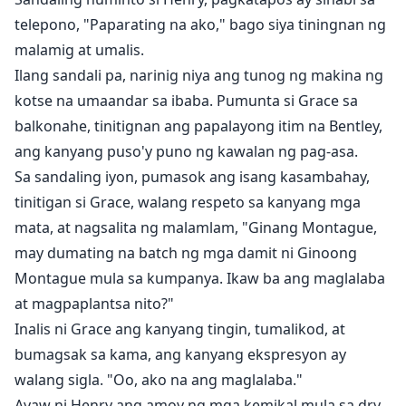
telepono, "Paparating na ako," bago siya tiningnan ng
malamig at umalis.
Ilang sandali pa, narinig niya ang tunog ng makina ng
kotse na umaandar sa ibaba. Pumunta si Grace sa
balkonahe, tinitignan ang papalayong itim na Bentley,
ang kanyang puso'y puno ng kawalan ng pag-asa.
Sa sandaling iyon, pumasok ang isang kasambahay,
tinitigan si Grace, walang respeto sa kanyang mga
mata, at nagsalita ng malamlam, "Ginang Montague,
may dumating na batch ng mga damit ni Ginoong
Montague mula sa kumpanya. Ikaw ba ang maglalaba
at magpaplantsa nito?"
Inalis ni Grace ang kanyang tingin, tumalikod, at
bumagsak sa kama, ang kanyang ekspresyon ay
walang sigla. "Oo, ako na ang maglalaba."
Ayaw ni Henry ang amoy ng mga kemikal mula sa dry