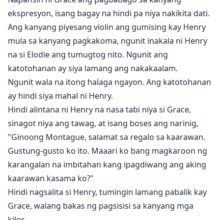
ekspresyon, isang bagay na hindi pa niya nakikita dati.
Ang kanyang piyesang violin ang gumising kay Henry
mula sa kanyang pagkakoma, ngunit inakala ni Henry
na si Elodie ang tumugtog nito. Ngunit ang
katotohanan ay siya lamang ang nakakaalam.
Ngunit wala na itong halaga ngayon. Ang katotohanan
ay hindi siya mahal ni Henry.
Hindi alintana ni Henry na nasa tabi niya si Grace,
sinagot niya ang tawag, at isang boses ang narinig,
"Ginoong Montague, salamat sa regalo sa kaarawan.
Gustung-gusto ko ito. Maaari ko bang magkaroon ng
karangalan na imbitahan kang ipagdiwang ang aking
kaarawan kasama ko?"
Hindi nagsalita si Henry, tumingin lamang pabalik kay
Grace, walang bakas ng pagsisisi sa kanyang mga
kilos.