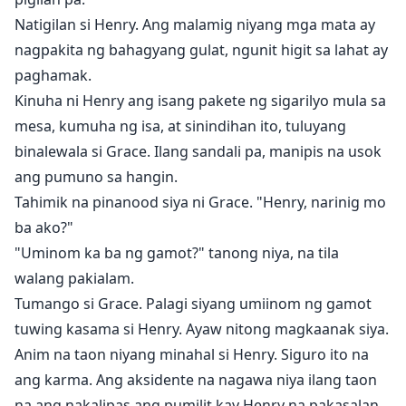
Natigilan si Henry. Ang malamig niyang mga mata ay
nagpakita ng bahagyang gulat, ngunit higit sa lahat ay
paghamak.
Kinuha ni Henry ang isang pakete ng sigarilyo mula sa
mesa, kumuha ng isa, at sinindihan ito, tuluyang
binalewala si Grace. Ilang sandali pa, manipis na usok
ang pumuno sa hangin.
Tahimik na pinanood siya ni Grace. "Henry, narinig mo
ba ako?"
"Uminom ka ba ng gamot?" tanong niya, na tila
walang pakialam.
Tumango si Grace. Palagi siyang umiinom ng gamot
tuwing kasama si Henry. Ayaw nitong magkaanak siya.
Anim na taon niyang minahal si Henry. Siguro ito na
ang karma. Ang aksidente na nagawa niya ilang taon
na ang nakalipas ang pumilit kay Henry na pakasalan