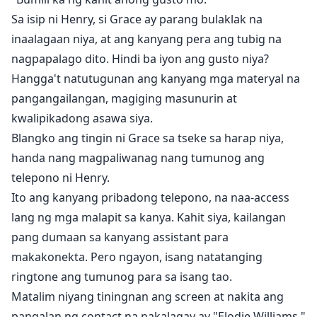
Sa isip ni Henry, si Grace ay parang bulaklak na
inaalagaan niya, at ang kanyang pera ang tubig na
nagpapalago dito. Hindi ba iyon ang gusto niya?
Hangga't natutugunan ang kanyang mga materyal na
pangangailangan, magiging masunurin at
kwalipikadong asawa siya.
Blangko ang tingin ni Grace sa tseke sa harap niya,
handa nang magpaliwanag nang tumunog ang
telepono ni Henry.
Ito ang kanyang pribadong telepono, na naa-access
lang ng mga malapit sa kanya. Kahit siya, kailangan
pang dumaan sa kanyang assistant para
makakonekta. Pero ngayon, isang natatanging
ringtone ang tumunog para sa isang tao.
Matalim niyang tiningnan ang screen at nakita ang
pangalan ng contact na nakalagay ay "Elodie Williams."