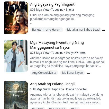
malambing na ngiti.
maselang wika, seks, pang-aabuso at karahasan
Ang Ligaya ng Paghihiganti
Para lamang sa edad 18 pataas.---Dalawang kabataan,
Pero, hindi siya masaya, dahil ang kanyang mahal ay si
805
Mga View
·
Tapos na
·
Sheila
isang party at ang hindi mapagkakailang kapareha.
Ate Lani.
Hindi ko alam na ang gabing iyon ang magiging
pinakamasamang bangungot ko.
Junior year ko sa high school noon. Matapos ang
Baligtarin ang Harem
Malakas na Babae Lead
dalawang taon ng pang-aapi, sa wakas ay tinanggap na
ako ng mga kaklase ko. Sa wakas ay namukadkad na
Masamang Lalaki
ako bilang isang dalaga at ngayon, lahat ay gustong
maging kaibigan ko. Pero... nangyari ang bagay na iyon.
Mga Masayang Kwento ng Isang
Manggagamot sa Nayon
Hindi ko makakalimutan ang nangyari sa akin noong
825
Mga View
·
Tapos na
·
Evelyn Winters
gabing iyon.
Ang nag-iisang nakapagtapos ng kolehiyo sa baryo ay
Hindi ko makakalimutan na hindi ako nabigyan ng
bumalik at nagbukas ng maliit na klinika. Bata, guwapo,
hustisya na nararapat sa akin.
at magaling sa medisina, kaya't ang mga babae sa
baryo ay tila gustong pumasok sa kanyang kama
Ang Conquisivista
Maliit na Bayan
Gusto ko ng paghihiganti. Gusto ko silang patayin...
tuwing gabi...
Modernong
Ganoon din ang tatlo kong kasintahan. Ang mga
Ang Anak ng Pulang Pangil
Underboss ng Blood Disciples.
1.1k
Mga View
·
Tapos na
·
Diana Sockriter
Ang mga Alpha na lobo ay dapat na malupit at walang
awa na may hindi matatawarang lakas at awtoridad,
Alam kong in love si Xavier kay Joy mula nang makilala
ayon kay Alpha Charles Redmen, at hindi siya nag-
niya ito. Pero hindi iyon naging hadlang sa akin o kay
aatubiling palakihin ang kanyang mga anak sa
Cristos na mahalin din siya.