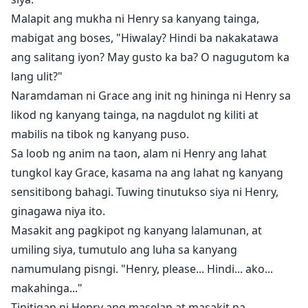
Malapit ang mukha ni Henry sa kanyang tainga,
mabigat ang boses, "Hiwalay? Hindi ba nakakatawa
ang salitang iyon? May gusto ka ba? O nagugutom ka
lang ulit?"
Naramdaman ni Grace ang init ng hininga ni Henry sa
likod ng kanyang tainga, na nagdulot ng kiliti at
mabilis na tibok ng kanyang puso.
Sa loob ng anim na taon, alam ni Henry ang lahat
tungkol kay Grace, kasama na ang lahat ng kanyang
sensitibong bahagi. Tuwing tinutukso siya ni Henry,
ginagawa niya ito.
Masakit ang pagkipot ng kanyang lalamunan, at
umiling siya, tumutulo ang luha sa kanyang
namumulang pisngi. "Henry, please... Hindi... ako...
makahinga..."
Tinitigan ni Henry ang maselan at masakit na