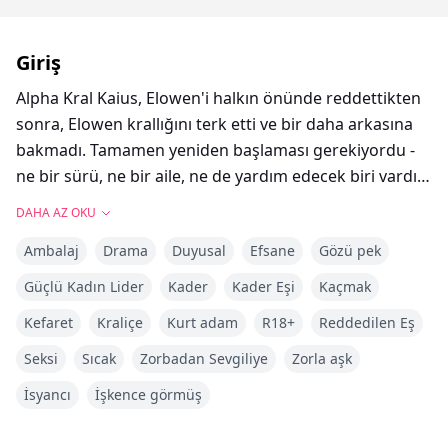
Giriş
Alpha Kral Kaius, Elowen'i halkın önünde reddettikten
sonra, Elowen krallığını terk etti ve bir daha arkasına
bakmadı. Tamamen yeniden başlaması gerekiyordu -
ne bir sürü, ne bir aile, ne de yardım edecek biri vardı.
Kendi başına yeni bir hayat kurdu ve güvende
DAHA AZ OKU
olduğunu düşündü. Ancak huzurlu geçmesi gereken
Ambalaj
Drama
Duyusal
Efsane
Gözü pek
doğum gününde, Kral'ın muhafızları tarafından
yakalanıp kalenin zindanlarına atıldı. Şimdi onu bir
Güçlü Kadın Lider
Kader
Kader Eşi
Kaçmak
düşman casusu sanıyorlar ve Kaius onun kim
Kefaret
Kraliçe
Kurt adam
R18+
Reddedilen Eş
olduğunu gerçekten öğrenmeden ve sakladığı tüm
sırları keşfetmeden önce kaçması gerekiyor. Sorun şu
Seksi
Sıcak
Zorbadan Sevgiliye
Zorla aşk
ki, dört yıl önce ayrılan o kırık kız değil artık ve
İsyancı
İşkence görmüş
reddeden o soğuk pislik de tam olarak aynı kişi değil.
Hayatlar tehlikede ve kaçacak yer kalmamışken, her