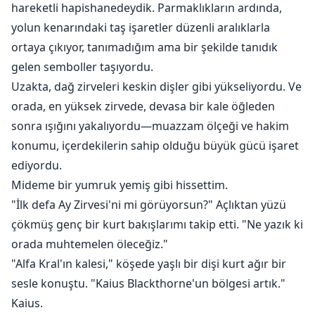
hareketli hapishanedeydik. Parmaklıkların ardında,
yolun kenarındaki taş işaretler düzenli aralıklarla
ortaya çıkıyor, tanımadığım ama bir şekilde tanıdık
gelen semboller taşıyordu.
Uzakta, dağ zirveleri keskin dişler gibi yükseliyordu. Ve
orada, en yüksek zirvede, devasa bir kale öğleden
sonra ışığını yakalıyordu—muazzam ölçeği ve hakim
konumu, içerdekilerin sahip olduğu büyük gücü işaret
ediyordu.
Mideme bir yumruk yemiş gibi hissettim.
"İlk defa Ay Zirvesi'ni mi görüyorsun?" Açlıktan yüzü
çökmüş genç bir kurt bakışlarımı takip etti. "Ne yazık ki
orada muhtemelen öleceğiz."
"Alfa Kral'ın kalesi," köşede yaşlı bir dişi kurt ağır bir
sesle konuştu. "Kaius Blackthorne'un bölgesi artık."
Kaius.