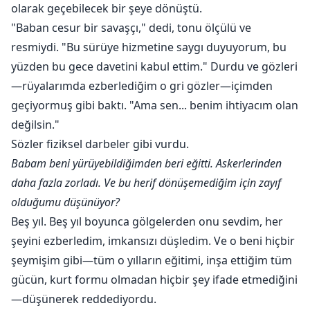
olarak geçebilecek bir şeye dönüştü.
"Baban cesur bir savaşçı," dedi, tonu ölçülü ve
resmiydi. "Bu sürüye hizmetine saygı duyuyorum, bu
yüzden bu gece davetini kabul ettim." Durdu ve gözleri
—rüyalarımda ezberlediğim o gri gözler—içimden
geçiyormuş gibi baktı. "Ama sen... benim ihtiyacım olan
değilsin."
Sözler fiziksel darbeler gibi vurdu.
Babam beni yürüyebildiğimden beri eğitti. Askerlerinden
daha fazla zorladı. Ve bu herif dönüşemediğim için zayıf
olduğumu düşünüyor?
Beş yıl. Beş yıl boyunca gölgelerden onu sevdim, her
şeyini ezberledim, imkansızı düşledim. Ve o beni hiçbir
şeymişim gibi—tüm o yılların eğitimi, inşa ettiğim tüm
gücün, kurt formu olmadan hiçbir şey ifade etmediğini
—düşünerek reddediyordu.