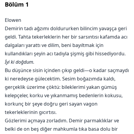
Bölüm
1
şey tamamen dağılmadan önce çıkmayı başarabilecek
mi?
Elowen
Demirin tadı ağzımı doldururken bilincim yavaşça geri
geldi. Tahta tekerleklerin her bir sarsıntısı kafamda acı
dalgaları yarattı ve dilim, beni bayıltmak için
kullandıkları şeyin acı tadıyla şişmiş gibi hissediyordu.
İyi ki doğdum.
Bu düşünce sisin içinden çıkıp geldi—o kadar saçmaydı
ki neredeyse gülecektim. Sesim boğazımda kaldı,
gerçeklik üzerime çöktü: bileklerimi yakan gümüş
kelepçeler, korku ve yıkanmamış bedenlerin kokusu,
korkunç bir şeye doğru geri sayan vagon
tekerleklerinin gıcırtısı.
Gözlerimi açmaya zorladım. Demir parmaklıklar ve
belki de on beş diğer mahkumla tıka basa dolu bir