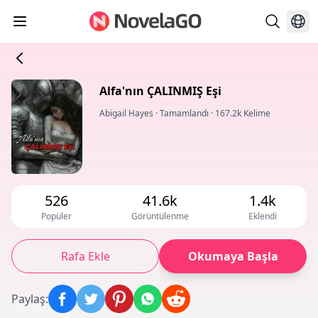
Alfa'nın ÇALINMIŞ Eşi
Abigail Hayes
·
Tamamlandı
·
167.2k Kelime
526
41.6k
1.4k
Popüler
Görüntülenme
Eklendi
Rafa Ekle
Okumaya Başla
Paylaş
: