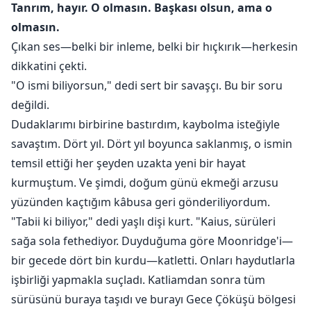
Tanrım, hayır. O olmasın. Başkası olsun, ama o
olmasın.
Çıkan ses—belki bir inleme, belki bir hıçkırık—herkesin
dikkatini çekti.
"O ismi biliyorsun," dedi sert bir savaşçı. Bu bir soru
değildi.
Dudaklarımı birbirine bastırdım, kaybolma isteğiyle
savaştım. Dört yıl. Dört yıl boyunca saklanmış, o ismin
temsil ettiği her şeyden uzakta yeni bir hayat
kurmuştum. Ve şimdi, doğum günü ekmeği arzusu
yüzünden kaçtığım kâbusa geri gönderiliyordum.
"Tabii ki biliyor," dedi yaşlı dişi kurt. "Kaius, sürüleri
sağa sola fethediyor. Duyduğuma göre Moonridge'i—
bir gecede dört bin kurdu—katletti. Onları haydutlarla
işbirliği yapmakla suçladı. Katliamdan sonra tüm
sürüsünü buraya taşıdı ve burayı Gece Çöküşü bölgesi