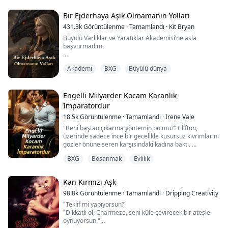
Bir Ejderhaya Aşık Olmamanın Yolları
431.3k
Görüntülenme
·
Tamamlandı
·
Kit Bryan
Büyülü Varlıklar ve Yaratıklar Akademisi’ne asla
başvurmadım.
Bu yüzden, adıma hazırlanmış bir ders programı, beni
Akademi
BXG
Büyülü dünya
bekleyen bir yurt odası ve sanki beni benden iyi
tanıyormuş gibi seçilmiş derslerle dolu bir mektup
gelince, kafamın karışması normalden biraz fazlaydı.
Herkes Akademi’yi bilir; cadıların büyülerini
Engelli Milyarder Kocam Karanlık
keskinleştirdiği, şekil değiştiricilerin formlarına
İmparatordur
hükmetmeyi öğrendiği ve her türden büyülü varlığın
18.5k
Görüntülenme
·
Tamamlandı
·
Irene Vale
yeteneklerini kontrol etmeyi öğrendiği yer burasıdır.
"Beni baştan çıkarma yöntemin bu mu?" Clifton,
Herkes… benden başka herkes.
üzerinde sadece ince bir gecelikle kusursuz kıvrımlarını
gözler önüne seren karşısındaki kadına baktı.
Benim ne olduğumu bile bilmiyorum. Ne şekil
BXG
Boşanmak
Evlilik
değiştiriyorum, ne ufak bir büyü numaram var, hiçbir
"İtiraf ediyorum, ilgimi çekiyorsun." Clifton aniden
şey. Sadece, uçabilen, ateş çağırabilen ya da
başını eğdi; ince dudakları köprücük kemiğimi ısırırken
dokunarak iyileştirebilen insanların arasında kalmış bir
parmakları dolgun göğüslerimden aşağı inip
Kan Kırmızı Aşk
kızım. O yüzden derslerde sanki buraya aitmişim gibi
bacaklarımın arasına kaydı.
oturup rol yapıyorum ve kanımda saklı olan şeyle ilgili
98.8k
Görüntülenme
·
Tamamlandı
·
Dripping Creativity
en küçük ipucunu yakalayabilmek için dikkatle
Yatağa bastırılmıştım ve onun bedenime yaşattığı hazzı
"Teklif mi yapıyorsun?"
dinliyorum.
hissediyordum.
"Dikkatli ol, Charmeze, seni küle çevirecek bir ateşle
oynuyorsun."
Benden bile daha meraklı olan tek kişi Blake Nyvas.
"Uslu dur ve beni içine al." Clifton sert bir hamleyle