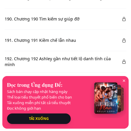
190. Chương 190 Tìm kiếm sự giúp đỡ
191. Chương 191 Kiềm chế lẫn nhau
192. Chương 192 Ashley gần như tiết lộ danh tính của
mình
193. Chương 193 Sự hỗ trợ đằng sau
Đọc trong Ứng dụng Để
:
Sách bán chạy cập nhật hàng ngày
Thể loại tiểu thuyết phổ biến cho bạn
Tải xuống miễn phí tất cả tiểu thuyết
194. Chương 194 Gặp Người Nhầm
Đọc không giới hạn
TẢI XUỐNG
195. Chương 195 Chuẩn bị giao hàng