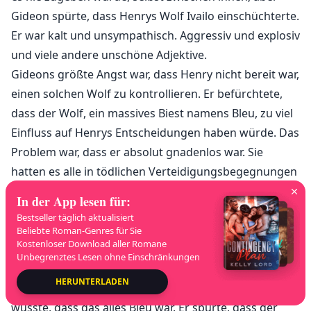
Gideon spürte, dass Henrys Wolf Ivailo einschüchterte.
Er war kalt und unsympathisch. Aggressiv und explosiv
und viele andere unschöne Adjektive.
Gideons größte Angst war, dass Henry nicht bereit war,
einen solchen Wolf zu kontrollieren. Er befürchtete,
dass der Wolf, ein massives Biest namens Bleu, zu viel
Einfluss auf Henrys Entscheidungen haben würde. Das
Problem war, dass er absolut gnadenlos war. Sie
hatten es alle in tödlichen Verteidigungsbegegnungen
mit Vampiren oder Schurken gesehen.
In der App lesen für
:
Es beeindruckte die meisten, einschließlich Eris und
Bestseller täglich aktualisiert
Finn, aber Bleus Neigung zur Gewalt alarmierte
Beliebte Roman-Genres für Sie
Kostenloser Download aller Romane
Gideon. Zweimal hatten er und Henry ausgiebig
Unbegrenztes Lesen ohne Einschränkungen
darüber gestritten, ob es notwendig sei, fliehende
HERUNTERLADEN
Feinde niederzujagen und zu töten, und Gideon
wusste, dass das alles Bleu war. Er spürte, dass der