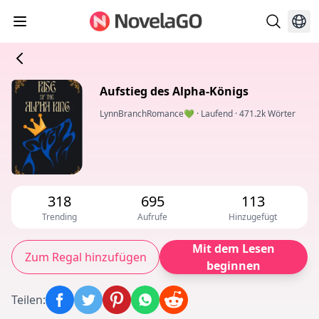
Aufstieg des Alpha-Königs
LynnBranchRomance💚
·
Laufend
·
471.2k Wörter
318
695
113
Trending
Aufrufe
Hinzugefügt
Mit dem Lesen
Zum Regal hinzufügen
beginnen
Teilen
: