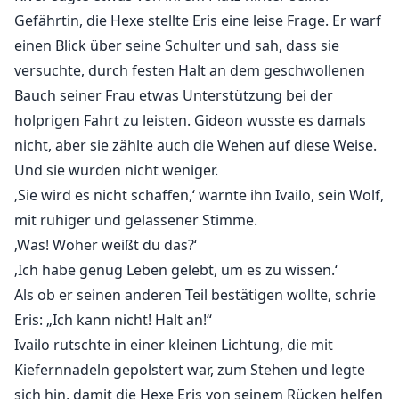
Geschichte wird die Ereignisse von Ceres' Trilogie:
Gefährtin, die Hexe stellte Eris eine leise Frage. Er warf
Geliebt vom Schicksal, Geküsst von der Sonne und
einen Blick über seine Schulter und sah, dass sie
Berührt vom Chaos aus den Perspektiven unserer
versuchte, durch festen Halt an dem geschwollenen
sterblichen Weltcharaktere darstellen.
Bauch seiner Frau etwas Unterstützung bei der
holprigen Fahrt zu leisten. Gideon wusste es damals
Meistens werde ich aus den Blickwinkeln von:
nicht, aber sie zählte auch die Wehen auf diese Weise.
Henry
Und sie wurden nicht weniger.
‚Sie wird es nicht schaffen,‘ warnte ihn Ivailo, sein Wolf,
Dot
mit ruhiger und gelassener Stimme.
‚Was! Woher weißt du das?‘
Jillian
‚Ich habe genug Leben gelebt, um es zu wissen.‘
Als ob er seinen anderen Teil bestätigen wollte, schrie
Odin
Eris: „Ich kann nicht! Halt an!“
Ivailo rutschte in einer kleinen Lichtung, die mit
und Gideon schreiben.
Kiefernnadeln gepolstert war, zum Stehen und legte
sich hin, damit die Hexe Eris von seinem Rücken helfen