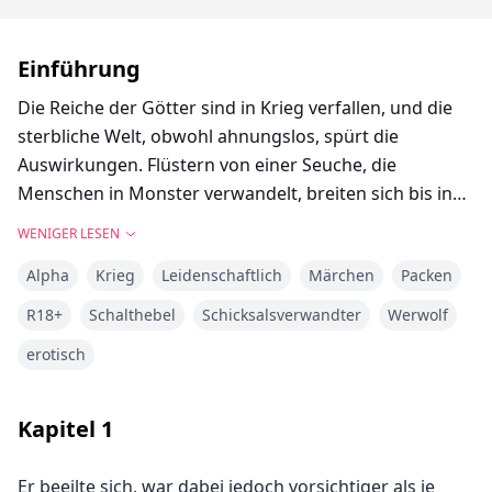
Einführung
Die Reiche der Götter sind in Krieg verfallen, und die
sterbliche Welt, obwohl ahnungslos, spürt die
Auswirkungen. Flüstern von einer Seuche, die
Menschen in Monster verwandelt, breiten sich bis in
die entferntesten Winkel der Erde aus, aber niemand
WENIGER LESEN
kann die Krankheit aufhalten.
Alpha
Krieg
Leidenschaftlich
Märchen
Packen
Das Goldmond-Rudel hat schon früher im Chaos
R18+
Schalthebel
Schicksalsverwandter
Werwolf
gedeiht, aber der lang respektierte Alpha hat gerade
erotisch
erst die Zügel an seinen Sohn Henry übergeben. Es ist
die ultimative Prüfung für einen neuen Alpha und
seine Luna, Dorothy. Wenn er scheitert, wird er einer
Kapitel
1
von vielen sein, die ihr Volk während des
Massensterbens der sterblichen Welt nicht retten
Er beeilte sich, war dabei jedoch vorsichtiger als je