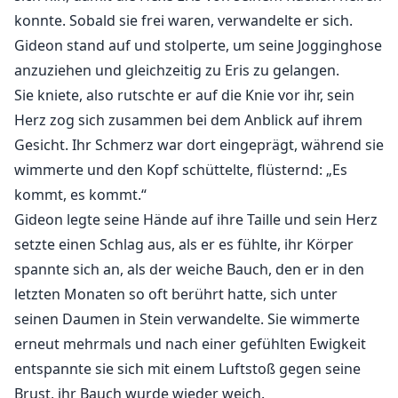
ABER, es könnte jeder aus den ursprünglichen
konnte. Sobald sie frei waren, verwandelte er sich.
Büchern sein.
Gideon stand auf und stolperte, um seine Jogginghose
anzuziehen und gleichzeitig zu Eris zu gelangen.
Wie bei vielen meiner Schriften, sei dir bewusst, dass
ich realistische Geschichten schreibe. Wenn es Gewalt
Sie kniete, also rutschte er auf die Knie vor ihr, sein
ist, ist es gewalttätig. Wenn es sexuelle Übergriffe sind,
Herz zog sich zusammen bei dem Anblick auf ihrem
ist es traumatisierend. Ich möchte starke Emotionen
Gesicht. Ihr Schmerz war dort eingeprägt, während sie
hervorrufen. Ich möchte, dass du lachst, weinst und
wimmerte und den Kopf schüttelte, flüsternd: „Es
für meine Charaktere jubelst, als wären sie deine
kommt, es kommt.“
Freunde. Also ja, TRIGGERWARNUNGEN.
Gideon legte seine Hände auf ihre Taille und sein Herz
setzte einen Schlag aus, als er es fühlte, ihr Körper
ABER, natürlich gibt es auch erotische Szenen! Es gibt
spannte sich an, als der weiche Bauch, den er in den
immer noch viel Romantik, Liebe und Lachen.
letzten Monaten so oft berührt hatte, sich unter
seinen Daumen in Stein verwandelte. Sie wimmerte
Diese Geschichte wird einmal pro Woche, mittwochs,
erneut mehrmals und nach einer gefühlten Ewigkeit
mit (3.000-5.000) Wörtern aktualisiert, bis sie
entspannte sie sich mit einem Luftstoß gegen seine
abgeschlossen ist.
Brust, ihr Bauch wurde wieder weich.