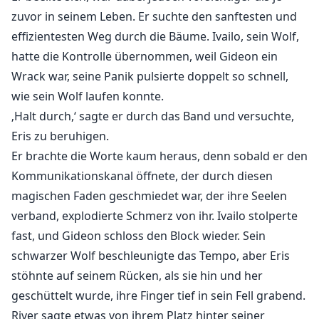
konnten. Wenn er Erfolg hat, wird die Geschichte ihn
zuvor in seinem Leben. Er suchte den sanftesten und
bis ans Ende der Zeit auf Bannern verewigen.
effizientesten Weg durch die Bäume. Ivailo, sein Wolf,
hatte die Kontrolle übernommen, weil Gideon ein
Doch der Weg aus der Dunkelheit ist überwuchert von
Wrack war, seine Panik pulsierte doppelt so schnell,
Betrug, Gewalt und Tragödie.
wie sein Wolf laufen konnte.
‚Halt durch,‘ sagte er durch das Band und versuchte,
Entscheidungen werden getroffen.
Eris zu beruhigen.
Er brachte die Worte kaum heraus, denn sobald er den
Familienbande zerbrechen.
Kommunikationskanal öffnete, der durch diesen
Frieden währt nie lange.
magischen Faden geschmiedet war, der ihre Seelen
verband, explodierte Schmerz von ihr. Ivailo stolperte
ANMERKUNG DES AUTORS:
fast, und Gideon schloss den Block wieder. Sein
schwarzer Wolf beschleunigte das Tempo, aber Eris
AUFSTIEG DES ALPHA-KÖNIGS ist eine episodische
stöhnte auf seinem Rücken, als sie hin und her
Fortsetzung der Green Witch Trilogie/Dragon Keep
geschüttelt wurde, ihre Finger tief in sein Fell grabend.
Me/und der Toad Prince Handlungsstränge. Diese
River sagte etwas von ihrem Platz hinter seiner