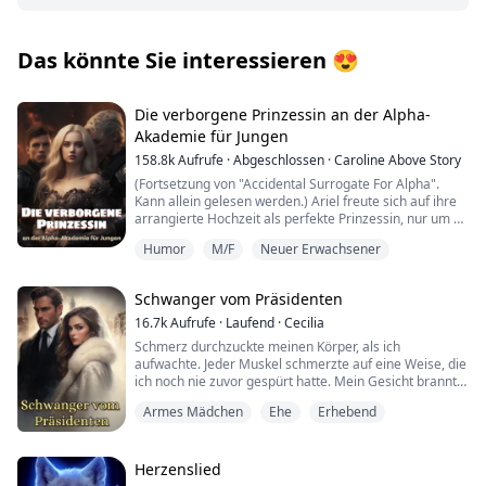
Das könnte Sie interessieren
😍
Die verborgene Prinzessin an der Alpha-
Akademie für Jungen
158.8k
Aufrufe
·
Abgeschlossen
·
Caroline Above Story
(Fortsetzung von "Accidental Surrogate For Alpha".
Kann allein gelesen werden.) Ariel freute sich auf ihre
arrangierte Hochzeit als perfekte Prinzessin, nur um zu
entdecken, dass sie lediglich als Leihmutter angesehen
Humor
M/F
Neuer Erwachsener
wurde. Entschlossen, der bevorstehenden Hochzeit zu
entkommen, fand Ariel sich ohne Ausweg wieder. Ihre
Brüder halfen ihr, sich als Junge zu verkleiden, und sie
Schwanger vom Präsidenten
trat in die geheimnisvolle und furchteinflößende Alpha
Akademie ein. Zu ihrer Überraschung stieß Ariel
16.7k
Aufrufe
·
Laufend
·
Cecilia
innerhalb der Mauern auf ihren Gefährten, und nicht
Schmerz durchzuckte meinen Körper, als ich
nur einen … sondern mehrere? Doch ihre äußere
aufwachte. Jeder Muskel schmerzte auf eine Weise, die
Identität blieb die eines jungen Mannes… Wird ihre
ich noch nie zuvor gespürt hatte. Mein Gesicht brannte,
wahre Identität aufgedeckt, und kann Ariel die harten
als die Erinnerungen zurückströmten: sein Körper, der
Prüfungen der Alpha Akademie überleben?
Armes Mädchen
Ehe
Erhebend
sich an meinen presste, seine tiefe Stimme, die befahl:
„Präge dir diesen Namen in deine Seele ein. Von dieser
Nacht an gehörst du mir – ein Leben lang, für die
Ewigkeit.“ Aber jetzt? Er war fort. Nur eine Karte hatte
Herzenslied
er zurückgelassen, als wäre ich irgendein