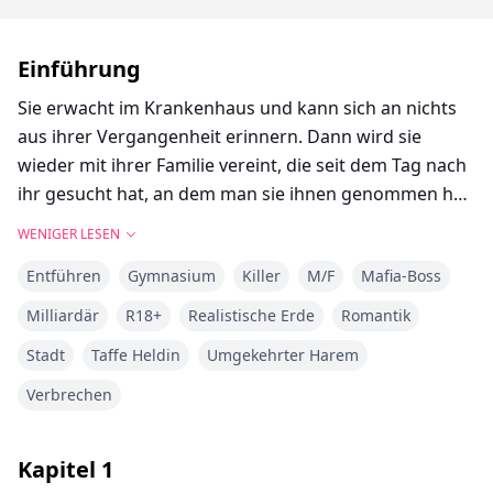
Einführung
Sie erwacht im Krankenhaus und kann sich an nichts
aus ihrer Vergangenheit erinnern. Dann wird sie
wieder mit ihrer Familie vereint, die seit dem Tag nach
ihr gesucht hat, an dem man sie ihnen genommen hat.
Doch das Leben zurück bei ihrer Familie ist längst
WENIGER LESEN
nicht nur ein Tanz auf Rosen, und Ella gibt ihr Bestes,
Entführen
Gymnasium
Killer
M/F
Mafia-Boss
ihre Erinnerungen zurückzuerlangen. Sie spürt, dass
ein großer Teil von ihr fehlt, solange ihr die
Milliardär
R18+
Realistische Erde
Romantik
Erinnerungen fehlen.
Stadt
Taffe Heldin
Umgekehrter Harem
Verbrechen
Kapitel
1