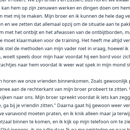
, ik kan hem op zijn zenuwen werken en dingen doen om h
n met mij te maken. Mijn broer en ik kunnen de hele dag ve
 en we zetten dat allemaal opzij om de situatie aan te pak
m met het ontbijt en het afwassen van de ontbijtborden, m
me moet klaarmaken voor de training. Het heeft me altijd v
 ik stel de methoden van mijn vader niet in vraag, hoewel i
 woelt speels door mijn haar voordat hij een bord voor zic
 zachtjes naar hem voordat ik weer wat spek in mijn mond st
n dan horen we onze vrienden binnenkomen. Zoals gewoonlijk
 Renee aan de rechterkant van mijn broer probeert te zitten
ijken naar ons. Mijn broer spreekt voordat ik iets kan zegg
 ga bij je vriendin zitten." Daarna gaat hij gewoon weer ve
we vanavond moeten praten, en ik knik alleen maar ja terwij
zaal binnen te komen, en ik kijk op mijn telefoon om te z
Oké jongens, ik zie jullie daar. Ik ga me omkleden en naar h