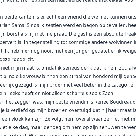
an beide kanten is er echt één vriend die we niet kunnen uit
riah Sams. Sinds ik zestien werd en begon op te vallen, he
mijn borst als hij met me praat. Die gast is een absolute frea
n pervert is. In tegenstelling tot sommige andere wolvinnen i
. Ik heb hier nog nooit met een jongen gedatet en ik weige
deze roedel zit.
niet mijn maat is, omdat ik serieus denk dat ik hem zou afwi
t bijna elke vrouw binnen een straal van honderd mijl gehad
erlijk gezegd is mijn broer niet veel beter in die categorie, 
ij seks heeft en niet alleen scharrels zoals Zach.
an het zeggen was, mijn beste vriendin is Renee Boudreaux 
je is verliefd op mijn broer en overtuigd dat hij haar maat is
 een vloek kan zijn. Ze volgt hem overal waar ze niet met m
iet elke dag, maar genoeg om hem op zijn zenuwen te werk
oer irriteert. We zijn broers en zussen, dus horen we elka