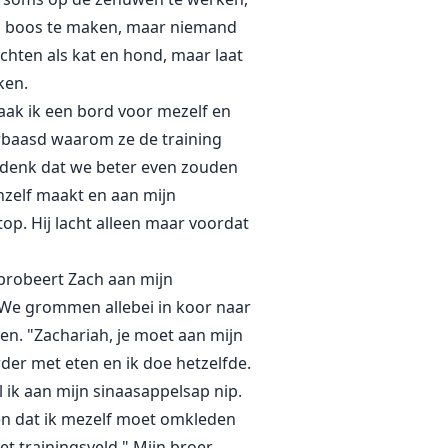
em boos te maken, maar niemand
chten als kat en hond, maar laat
ken.
aak ik een bord voor mezelf en
erbaasd waarom ze de training
k denk dat we beter even zouden
hzelf maakt en aan mijn
op. Hij lacht alleen maar voordat
 probeert Zach aan mijn
. We grommen allebei in koor naar
en. "Zachariah, je moet aan mijn
rder met eten en ik doe hetzelfde.
l ik aan mijn sinaasappelsap nip.
ien dat ik mezelf moet omkleden
et trainingsveld." Mijn broer