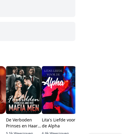
De Verboden
Lita's Liefde voor
Een eigen roedel
Verboden,
Prinses en Haar
de Alpha
Vriend va
Mafia Mannen
5.5k
Weergaven
6.9k
Weergaven
18k
Weergaven
57.2k
Weer