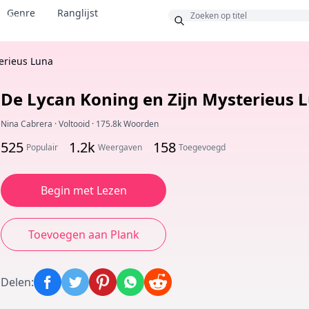
Genre
Ranglijst
Bonus
erieus Luna
De Lycan Koning en Zijn Mysterieus 
Nina Cabrera
·
Voltooid
·
175.8k Woorden
525
1.2k
158
Populair
Weergaven
Toegevoegd
Begin met Lezen
Toevoegen aan Plank
Delen
: