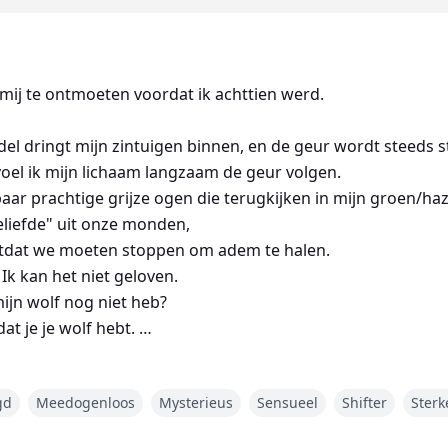
mij te ontmoeten voordat ik achttien werd.
el dringt mijn zintuigen binnen, en de geur wordt steeds s
 voel ik mijn lichaam langzaam de geur volgen.
 paar prachtige grijze ogen die terugkijken in mijn groen/h
eliefde" uit onze monden,
totdat we moeten stoppen om adem te halen.
 Ik kan het niet geloven.
 mijn wolf nog niet heb?
dat je je wolf hebt.
gd
Meedogenloos
Mysterieus
Sensueel
Shifter
Sterk
era, dochter van de Alpha van de Dancing Moonlight roedel.
mijn geliefde te vinden. Mijn ouders en broer dringen er vo