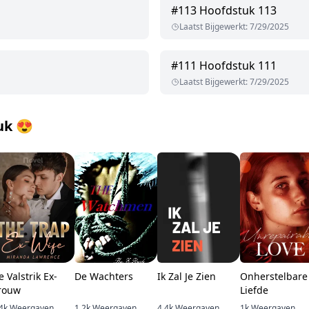
#
113
Hoofdstuk 113
Laatst Bijgewerkt
:
7/29/2025
#
111
Hoofdstuk 111
Laatst Bijgewerkt
:
7/29/2025
uk
😍
e Valstrik Ex-
De Wachters
Ik Zal Je Zien
Onherstelbare
rouw
Liefde
4k
Weergaven
1.2k
Weergaven
4.4k
Weergaven
1k
Weergaven