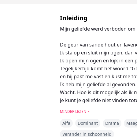
Inleiding
Mijn geliefde werd verboden om 
De geur van sandelhout en lavend
Ik sta op en sluit mijn ogen, dan
Ik open mijn ogen en kijk in een
Tegelijkertijd komt het woord "G
en hij pakt me vast en kust me 
Ik heb mijn geliefde al gevonden.
Wacht. Hoe is dit mogelijk als ik
Je kunt je geliefde niet vinden tot
Dit slaat nergens op.
MINDER LEZEN
Alfa
Dominant
Drama
Maa
Mijn naam is Freya Karlotta Cabr
worden, mijn wolf te krijgen en 
Verander in schoonheid