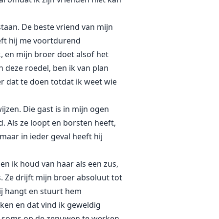
staan. De beste vriend van mijn
eft hij me voortdurend
k, en mijn broer doet alsof het
n deze roedel, ben ik van plan
r dat te doen totdat ik weet wie
jzen. Die gast is in mijn ogen
. Als ze loopt en borsten heeft,
maar in ieder geval heeft hij
en ik houd van haar als een zus,
. Ze drijft mijn broer absoluut tot
ij hangt en stuurt hem
en en dat vind ik geweldig
ar soms op de zenuwen te werken,