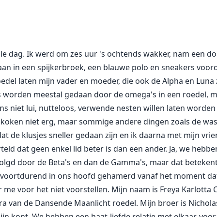
del. Maar ik weet dat hij niet mijn geliefde is. Op een nach
n droom, zijn naam is Alexander. Ik weet niet tot welke roed
erdwijnen als ik wakker word.
e dag. Ik werd om zes uur 's ochtends wakker, nam een do
ord, weet ik op de een of andere manier dat de droom waar i
an in een spijkerbroek, een blauwe polo en sneakers voor
oedel laten mijn vader en moeder, die ook de Alpha en Luna 
 Koning, en mijn geliefde Freya noemt me Alex. Na een eeuw
jes worden meestal gedaan door de omega's in een roedel, m
en tot ze achttien wordt of haar wolf krijgt (welke van de 
s niet lui, nutteloos, verwende nesten willen laten word
oorstellen. Dit alles is vanwege iets wat mijn tien keer ov
t koken niet erg, maar sommige andere dingen zoals de was, 
dat de klusjes sneller gedaan zijn en ik daarna met mijn v
teld dat geen enkel lid beter is dan een ander. Ja, we hebb
s, misschien is ze een van ons. Alles zal bekend worden op d
volgd door de Beta's en dan de Gamma's, maar dat betekent 
dit voortdurend in ons hoofd gehamerd vanaf het moment da
 me voor het niet voorstellen. Mijn naam is Freya Karlotta
 naderen ook de gevaren die op de loer liggen?
a van de Dansende Maanlicht roedel. Mijn broer is Nichol
ijn kont. We hebben een haat-liefde relatie met elkaar, voor