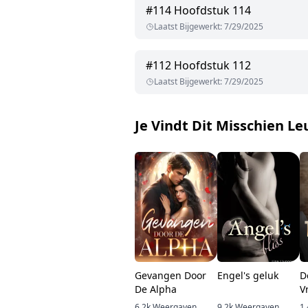
#
114
Hoofdstuk 114
Laatst Bijgewerkt
:
7/29/2025
#
112
Hoofdstuk 112
Laatst Bijgewerkt
:
7/29/2025
Je Vindt Dit Misschien Le
Gevangen Door
Engel's geluk
D
De Alpha
V
6.2k
Weergaven
9.2k
Weergaven
1.