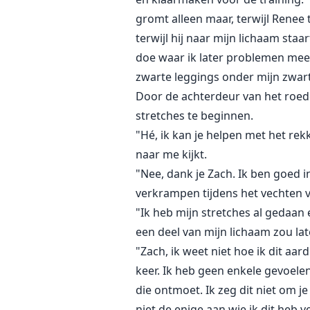
gromt alleen maar, terwijl Renee t
terwijl hij naar mijn lichaam sta
doe waar ik later problemen mee 
zwarte leggings onder mijn zwart
Door de achterdeur van het roedel
stretches te beginnen.
"Hé, ik kan je helpen met het rekk
naar me kijkt.
"Nee, dank je Zach. Ik ben goed in
verkrampen tijdens het vechten v
"Ik heb mijn stretches al gedaan e
een deel van mijn lichaam zou la
"Zach, ik weet niet hoe ik dit aa
keer. Ik heb geen enkele gevoelen
die ontmoet. Ik zeg dit niet om j
niet de enige aan wie ik dit heb 