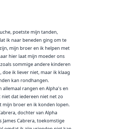
t val ik in slaap en ontmoet ik
el hij behoort, misschien is dit
uche, poetste mijn tanden,
s, ik vind mijn geliefde voordat
dat ik naar beneden ging om te
zijn, mijn broer en ik helpen met
 zoeken, ontmoet ik eindelijk
aar hier laat mijn moeder ons
twee het eerst komt) voordat ik
en zoals sommige andere kinderen
ergrootvader deed dat de
doe ik liever niet, maar ik klaag
rienden kan rondhangen.
en allemaal rangen en Alpha's en
e nacht van haar transformatie.
niet dat iedereen niet net zo
t mijn broer en ik konden lopen.
 Cabrera, dochter van Alpha
as James Cabrera, toekomstige
al omdat ik zijn vrienden niet kan