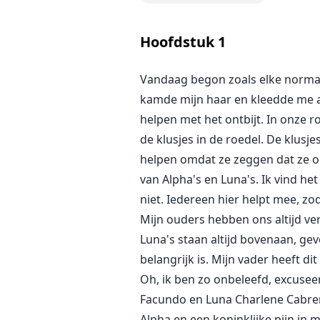
moet zijn met de Beta van onze roe
mijn voorbestemde geliefde in mij
Hoofdstuk
1
gewoon een droom en zal alles v
Vandaag begon zoals elke normal
Maar als ik 's ochtends wakker w
kamde mijn haar en kleedde me a
ik mijn wolf krijg.
helpen met het ontbijt. In onze r
Ik ben Alexander, de Alpha Lycan
de klusjes in de roedel. De klus
mijn geliefde, maar ik moet wacht
helpen omdat ze zeggen dat ze on
mezelf persoonlijk aan haar kan v
van Alpha's en Luna's. Ik vind he
Maangodin beledigde.
niet. Iedereen hier helpt mee, zo
Mijn ouders hebben ons altijd ver
Ik weet dat Freya heel speciaal i
Luna's staan altijd bovenaan, ge
belangrijk is. Mijn vader heeft 
Zal Freya alles aankunnen?
Oh, ik ben zo onbeleefd, excuseer
Met haar verjaardag in aantocht,
Facundo en Luna Charlene Cabrer
Alpha en een koninklijke pijn in m