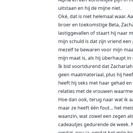
uitstaan en hij de mijne niet.
Oké, dat is niet helemaal waar. A
broer en toekomstige Beta, Zacha
lastiggevallen of staart hij naar 
mijn schuld is dat zijn vriend ee
mezelf te bewaren voor mijn maat
mijn maat is, als hij überhaupt in 
Ik bid voortdurend dat Zachariah 
geen maatmateriaal, plus hij heef
heeft hij seks met haar gehad en e
relaties met de vrouwen waarmee h
Hoe dan ook, terug naar wat ik a
maar ze heeft één fout... het meis
waanzin, wat zowel een zegen als
cadeautjes gedurende de week. N
omdat, nou ja, omdat het mijn br