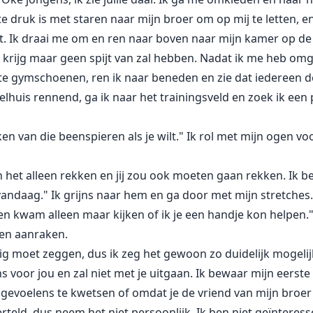
e druk is met staren naar mijn broer om op mij te letten, en
art. Ik draai me om en ren naar boven naar mijn kamer op de
krijg maar geen spijt van zal hebben. Nadat ik me heb omg
e gymschoenen, ren ik naar beneden en zie dat iedereen de o
huis rennend, ga ik naar het trainingsveld en zoek ik een 
en van die beenspieren als je wilt." Ik rol met mijn ogen voo
 het alleen rekken en jij zou ook moeten gaan rekken. Ik bed
andaag." Ik grijns naar hem en ga door met mijn stretches.
n kwam alleen maar kijken of ik je een handje kon helpen." Ja,
ten aanraken.
rdig moet zeggen, dus ik zeg het gewoon zo duidelijk mogelijk
s voor jou en zal niet met je uitgaan. Ik bewaar mijn eerst
e gevoelens te kwetsen of omdat je de vriend van mijn broer 
verteld, dus neem het niet persoonlijk. Ik ben niet geïntere