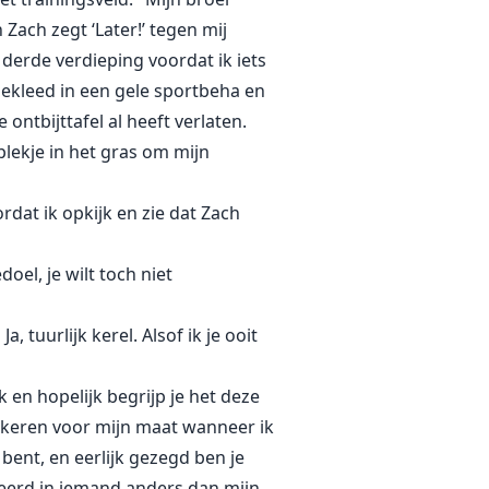
 Zach zegt ‘Later!’ tegen mij
 derde verdieping voordat ik iets
ekleed in een gele sportbeha en
ntbijttafel al heeft verlaten.
plekje in het gras om mijn
rdat ik opkijk en zie dat Zach
oel, je wilt toch niet
 tuurlijk kerel. Alsof ik je ooit
 en hopelijk begrijp je het deze
e keren voor mijn maat wanneer ik
bent, en eerlijk gezegd ben je
sseerd in iemand anders dan mijn