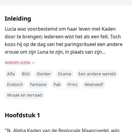
Inleiding
Lucia was voorbestemd om haar leven met Kaden
door te brengen; iedereen wist het als een feit. Toch
koos hij op de dag van het paringsritueel een andere
vrouw om zijn Luna te zijn, in plaats van zijn
voorbestemde partner.
MINDER LEZEN
Alfa
BXG
Donker
Drama
Een andere wereld
Gekwetst en vernederd besloot Lucia te vertrekken.
Het enige probleem was dat, ondanks dat hij haar niet
Erotisch
Fantasie
Pak
Prins
Weerwolf
wilde, Kaden weigerde haar te laten gaan. Hij
Wraak en verraad
beweerde dat hij liever zou sterven dan haar te zien
weggaan.
Hoofdstuk
1
Een mysterieuze man die haar leven binnenkwam,
werd haar tweede kans op een partner. Zal hij sterk
"Ik, Alpha Kaden van de Regionale Maanroedel, wijs