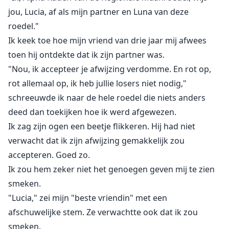
genoeg zijn om haar te beschermen tegen Kaden's
jou, Lucia, af als mijn partner en Luna van deze
irrationele gedrag? Is hij echt een betere optie? Zal
roedel."
Lucia acceptatie vinden in haar nieuwe thuis?
Ik keek toe hoe mijn vriend van drie jaar mij afwees
toen hij ontdekte dat ik zijn partner was.
"Nou, ik accepteer je afwijzing verdomme. En rot op,
rot allemaal op, ik heb jullie losers niet nodig,"
schreeuwde ik naar de hele roedel die niets anders
deed dan toekijken hoe ik werd afgewezen.
Ik zag zijn ogen een beetje flikkeren. Hij had niet
verwacht dat ik zijn afwijzing gemakkelijk zou
accepteren. Goed zo.
Ik zou hem zeker niet het genoegen geven mij te zien
smeken.
"Lucia," zei mijn "beste vriendin" met een
afschuwelijke stem. Ze verwachtte ook dat ik zou
smeken.