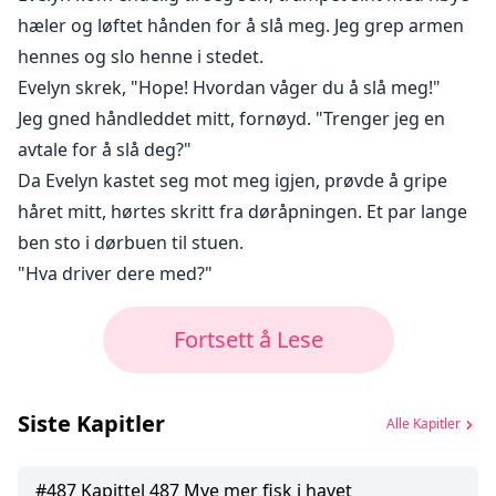
hæler og løftet hånden for å slå meg. Jeg grep armen
hennes og slo henne i stedet.
Evelyn skrek, "Hope! Hvordan våger du å slå meg!"
Jeg gned håndleddet mitt, fornøyd. "Trenger jeg en
avtale for å slå deg?"
Da Evelyn kastet seg mot meg igjen, prøvde å gripe
håret mitt, hørtes skritt fra døråpningen. Et par lange
ben sto i dørbuen til stuen.
"Hva driver dere med?"
Fortsett å Lese
Siste Kapitler
Alle Kapitler
#
487
Kapittel 487 Mye mer fisk i havet