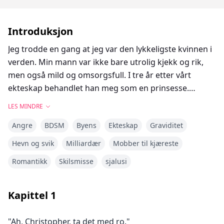
Introduksjon
Jeg trodde en gang at jeg var den lykkeligste kvinnen i
verden. Min mann var ikke bare utrolig kjekk og rik,
men også mild og omsorgsfull. I tre år etter vårt
ekteskap behandlet han meg som en prinsesse.
Men alt forandret seg den dagen jeg så min vanligvis
LES MINDRE
rolige og reserverte mann presse sin såkalte "søster"
Angre
BDSM
Byens
Ekteskap
Graviditet
mot veggen, rasende og krevende, "Du valgte å gifte
deg med en annen mann den gangen. Hvilken rett har
Hevn og svik
Milliardær
Mobber til kjæreste
du til å be om noe fra meg?!"
Romantikk
Skilsmisse
sjalusi
Det var da jeg innså hvor lidenskapelig han kunne
elske noen—nok til å drive ham til vanvidd.
Forstående min plass, skilte jeg meg stille fra ham og
Kapittel
1
forsvant fra hans liv.
Alle sa at Christopher Valence hadde mistet
"Ah, Christopher, ta det med ro."