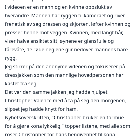
forstanden, desperat etter å finne sin tilsynelatende
I videoen er en mann og en kvinne oppslukt av
ubetydelige ekskone. Ingen visste at da han så Hope
hverandre. Mannen har ryggen til kameraet og river
Royston på en annen manns arm, føltes det som om et
frenetisk av seg dressen og skjorten, løfter kvinnen og
hull hadde blitt revet gjennom hjertet hans, og han
presser henne mot veggen. Kvinnen, med langt hår,
ønsket at han kunne drepe sitt tidligere jeg.
viser halve ansiktet sitt, øynene er glansfulle og
"Hope, vær så snill, kom tilbake til meg."
tårevåte, de røde neglene glir nedover mannens bare
Med blodsprengte øyne knelte Christopher på bakken
rygg.
og ba ydmykt. Hope innså endelig at alle ryktene var
Jeg stirrer på den anonyme videoen og fokuserer på
sanne.
dressjakken som den mannlige hovedpersonen har
Han hadde virkelig blitt gal.
(Jeg anbefaler på det sterkeste en fengslende bok som
kastet fra seg.
jeg ikke klarte å legge fra meg på tre dager og netter.
Det var den samme jakken jeg hadde hjulpet
Den er utrolig engasjerende og et must-read. Tittelen
Christopher Valence med å ta på seg den morgenen,
på boken er "Lett skilsmisse, vanskelig gjenforening".
slipset jeg hadde knytt for ham.
Du kan finne den ved å søke etter den i søkefeltet.)
Nyhetsoverskriften, "Christopher bruker en formue
for å gjøre kona lykkelig," topper listene, med alle som
roser Christopher for hans hengivenhet til kona.