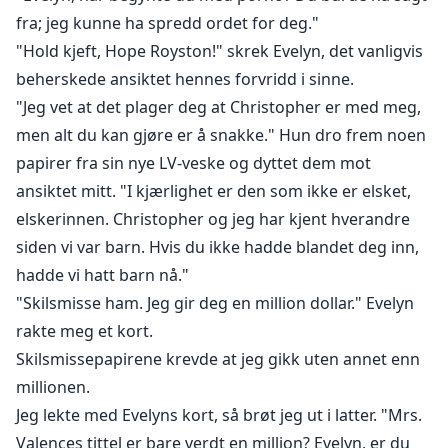
fra; jeg kunne ha spredd ordet for deg."
"Hold kjeft, Hope Royston!" skrek Evelyn, det vanligvis
beherskede ansiktet hennes forvridd i sinne.
"Jeg vet at det plager deg at Christopher er med meg,
men alt du kan gjøre er å snakke." Hun dro frem noen
papirer fra sin nye LV-veske og dyttet dem mot
ansiktet mitt. "I kjærlighet er den som ikke er elsket,
elskerinnen. Christopher og jeg har kjent hverandre
siden vi var barn. Hvis du ikke hadde blandet deg inn,
hadde vi hatt barn nå."
"Skilsmisse ham. Jeg gir deg en million dollar." Evelyn
rakte meg et kort.
Skilsmissepapirene krevde at jeg gikk uten annet enn
millionen.
Jeg lekte med Evelyns kort, så brøt jeg ut i latter. "Mrs.
Valences tittel er bare verdt en million? Evelyn, er du