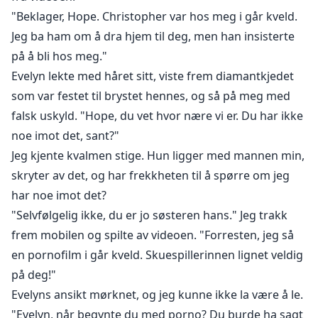
"Beklager, Hope. Christopher var hos meg i går kveld.
Jeg ba ham om å dra hjem til deg, men han insisterte
på å bli hos meg."
Evelyn lekte med håret sitt, viste frem diamantkjedet
som var festet til brystet hennes, og så på meg med
falsk uskyld. "Hope, du vet hvor nære vi er. Du har ikke
noe imot det, sant?"
Jeg kjente kvalmen stige. Hun ligger med mannen min,
skryter av det, og har frekkheten til å spørre om jeg
har noe imot det?
"Selvfølgelig ikke, du er jo søsteren hans." Jeg trakk
frem mobilen og spilte av videoen. "Forresten, jeg så
en pornofilm i går kveld. Skuespillerinnen lignet veldig
på deg!"
Evelyns ansikt mørknet, og jeg kunne ikke la være å le.
"Evelyn, når begynte du med porno? Du burde ha sagt