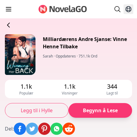
Milliardærens Andre Sjanse: Vinne
Henne Tilbake
Sarah
·
Oppdateres
·
751.1k Ord
1.1k
1.1k
344
Populær
Visninger
Lagt til
Legg til i Hylle
Begynn å Lese
Del
: