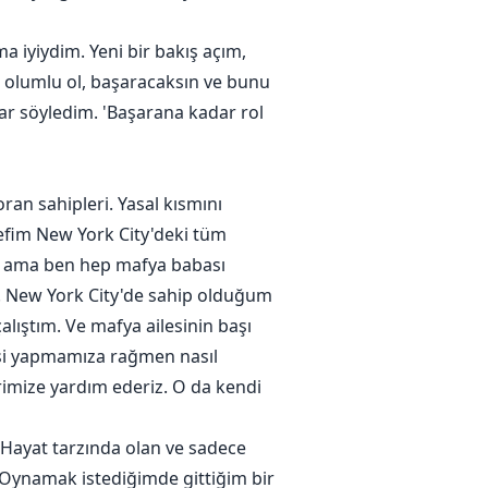
 iyiydim. Yeni bir bakış açım,
l, olumlu ol, başaracaksın ve bunu
rar söyledim. 'Başarana kadar rol
an sahipleri. Yasal kısmını
efim New York City'deki tüm
dı ama ben hep mafya babası
 New York City'de sahip olduğum
lıştım. Ve mafya ailesinin başı
 işi yapmamıza rağmen nasıl
rimize yardım ederiz. O da kendi
Hayat tarzında olan ve sadece
. Oynamak istediğimde gittiğim bir