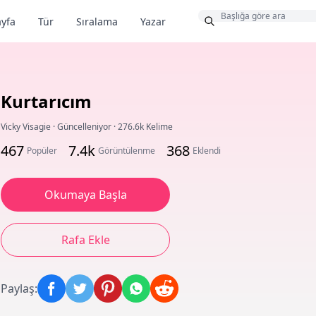
Bonus
yfa
Tür
Sıralama
Yazar
Kurtarıcım
Vicky Visagie
·
Güncelleniyor
·
276.6k Kelime
467
7.4k
368
Popüler
Görüntülenme
Eklendi
Okumaya Başla
Rafa Ekle
Paylaş
: