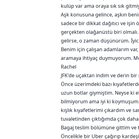
kulüp var ama oraya sık sık git
Aşk konusuna gelince, aşkın ben
sadece bir dikkat dağıtıcı ve işi
gerçekten olağanüstü biri olmalı. 
gelirse, o zaman düşünürüm. İy
Benim için çalışan adamlarım var,
aramaya ihtiyaç duymuyorum. 
Rachel
JFK'de uçaktan indim ve derin bi
Önce üzerimdeki bazı kıyafetlerde
uzun botlar giymiştim. Neyse ki e
bilmiyorum ama iyi ki koymuşum. B
kışlık kıyafetlerimi çıkardım ve s
tuvaletinden çıktığımda çok daha i
Bagaj teslim bölümüne gittim ve 
Öncelikle bir Uber çağırıp karde