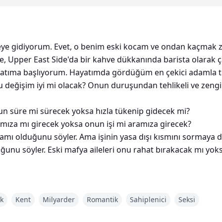
keye gidiyorum. Evet, o benim eski kocam ve ondan kaçmak
e, Upper East Side'da bir kahve dükkanında barista olarak 
yatıma başlıyorum. Hayatımda gördüğüm en çekici adamla te
bu değişim iyi mi olacak? Onun duruşundan tehlikeli ve zen
zun süre mi sürecek yoksa hızla tükenip gidecek mi?
mıza mı girecek yoksa onun işi mi aramıza girecek?
adamı olduğunu söyler. Ama işinin yasa dışı kısmını sormaya
duğunu söyler. Eski mafya aileleri onu rahat bırakacak mı yok
üzerine bastırdı ve pantolonumu çıkardı. Sadece ona bakabi
k
Kent
Milyarder
Romantik
Sahiplenici
Seksi
amı gördüğünde inledi, evet, inledi. Burnunu ıslak vajinama ba