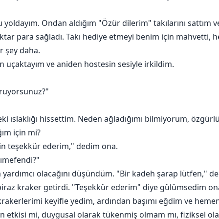
 yoldayım. Ondan aldığım "Özür dilerim" takılarını sattım 
miktar para sağladı. Takı hediye etmeyi benim için mahvetti, 
r şey daha.
 uçaktayım ve aniden hostesin sesiyle irkildim.
oruyorsunuz?"
slaklığı hissettim. Neden ağladığımı bilmiyorum, özgürlüğ
ğım için mi?
in teşekkür ederim," dedim ona.
nımefendi?"
 yardımcı olacağını düşündüm. "Bir kadeh şarap lütfen," d
raz kraker getirdi. "Teşekkür ederim" diye gülümsedim ona
krakerlerimi keyifle yedim, ardından başımı eğdim ve heme
etkisi mi, duygusal olarak tükenmiş olmam mı, fiziksel o