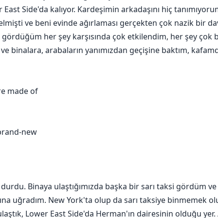
 East Side'da kalıyor. Kardeşimin arkadaşını hiç tanımıyo
elmişti ve beni evinde ağırlaması gerçekten çok nazik bir da
gördüğüm her şey karşısında çok etkilendim, her şey çok bü
e binalara, arabaların yanımızdan geçişine baktım, kafamda
re made of
 brand-new
durdu. Binaya ulaştığımızda başka bir sarı taksi gördüm ve
ğına uğradım. New York'ta olup da sarı taksiye binmemek olu
ulaştık, Lower East Side'da Herman'ın dairesinin olduğu yer