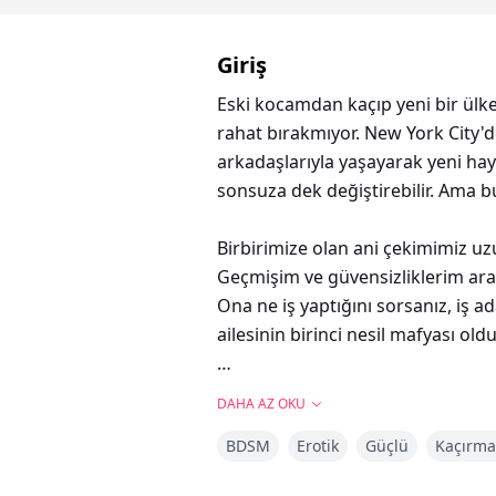
Giriş
Eski kocamdan kaçıp yeni bir ül
rahat bırakmıyor. New York City'd
arkadaşlarıyla yaşayarak yeni ha
sonsuza dek değiştirebilir. Ama 
Birbirimize olan ani çekimimiz u
Geçmişim ve güvensizliklerim ara
Ona ne iş yaptığını sorsanız, iş 
ailesinin birinci nesil mafyası ol
DAHA AZ OKU
"Üst bedenimi mutfak tezgahının 
BDSM
Erotik
Güçlü
Kaçırma
Bacaklarımı araladı ve ıslak vajin