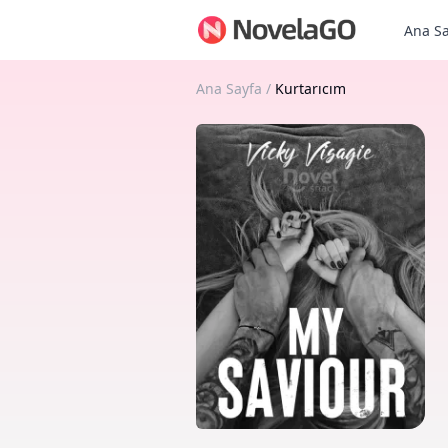
Ana Sa
Ana Sayfa
/
Kurtarıcım