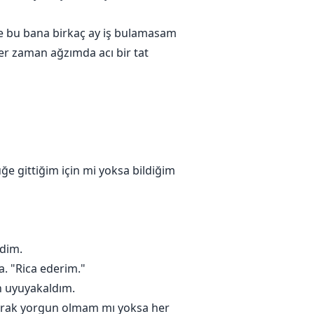
ve bu bana birkaç ay iş bulamasam
her zaman ağzımda acı bir tat
e gittiğim için mi yoksa bildiğim
edim.
. "Rica ederim."
n uyuyakaldım.
larak yorgun olmam mı yoksa her