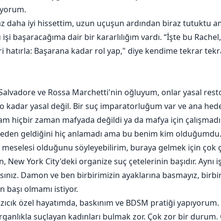
iyorum.
 daha iyi hissettim, uzun uçuşun ardından biraz tutuktu ama
 işi başaracağıma dair bir kararlılığım vardı. “İşte bu Rache
eri hatırla: Başarana kadar rol yap," diye kendime tekrar tek
lvadore ve Rossa Marchetti'nin oğluyum, onlar yasal restor
 kadar yasal değil. Bir suç imparatorluğum var ve ana hed
bam hiçbir zaman mafyada değildi ya da mafya için çalışma
eden geldiğini hiç anlamadı ama bu benim kim olduğumdu.
eselesi olduğunu söyleyebilirim, buraya gelmek için çok ça
 New York City'deki organize suç çetelerinin başıdır. Aynı
sınız. Damon ve ben birbirimizin ayaklarına basmayız, birbi
n başı olmamı istiyor.
ıcık özel hayatımda, baskınım ve BDSM pratiği yapıyorum. 
rganlıkla suçlayan kadınları bulmak zor. Çok zor bir durum