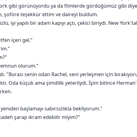
ork gibi görünüyordu ya da filmlerde gördüğümüz gibi diy
m, şoföre teşekkür ettim ve daireyi buldum.
ü, iyi yapılı bir adam kapıyı açtı, çekici biriydi. New York't
en içeri gel.”
im.”
m?”
memnun olurum.”
ı. "Burası senin odan Rachel, seni yerleşmen için bırakıyo
ktı. Oda küçük ama şimdilik yeterliydi. İşim bitince Herman'
erken.
eniden başlamayı sabırsızlıkla bekliyorum."
 kadeh şarap ikram edebilir miyim?"