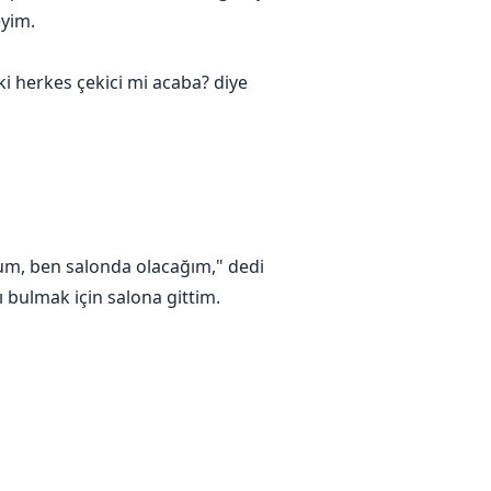
eyim.
aki herkes çekici mi acaba? diye
rum, ben salonda olacağım," dedi
ı bulmak için salona gittim.