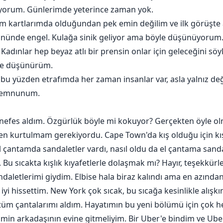
miyorum. Günlerimde yeterince zaman yok.
im kartlarımda olduğundan pek emin değilim ve ilk görüşte
n önünde engel. Kulağa sinik geliyor ama böyle düşünüyorum. 
Kadınlar hep beyaz atlı bir prensin onlar için geleceğini söyl
ice düşünürüm.
 bu yüzden etrafımda her zaman insanlar var, asla yalnız de
Memnunum.
r nefes aldım. Özgürlük böyle mi kokuyor? Gerçekten öyle 
n kurtulmam gerekiyordu. Cape Town'da kış olduğu için kışlı
l çantamda sandaletler vardı, nasıl oldu da el çantama sand
u sıcakta kışlık kıyafetlerle dolaşmak mı? Hayır, teşekkürler
andaletlerimi giydim. Elbise hala biraz kalındı ama en azında
yi hissettim. New York çok sıcak, bu sıcağa kesinlikle alışkı
tüm çantalarımı aldım. Hayatımın bu yeni bölümü için çok h
şimin arkadaşının evine gitmeliyim. Bir Uber'e bindim ve Ub