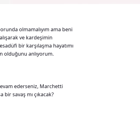
 zorunda olmamalıyım ama beni
çalışarak ve kardeşimin
sadüfi bir karşılaşma hayatımı
gin olduğunu anlıyorum.
 devam ederseniz, Marchetti
sa bir savaş mı çıkacak?
liyordum. Büyüleyiciydi.
stırarak yaklaştı ve..."