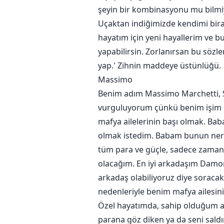
şeyin bir kombinasyonu mu bilm
Uçaktan indiğimizde kendimi biraz
hayatım için yeni hayallerim ve bu
yapabilirsin. Zorlanırsan bu sözl
yap.' Zihnin maddeye üstünlüğü.
Massimo
Benim adım Massimo Marchetti, Sa
vurguluyorum çünkü benim işim o
mafya ailelerinin başı olmak. Ba
olmak istedim. Babam bunun ner
tüm para ve güçle, sadece zaman m
olacağım. En iyi arkadaşım Damon,
arkadaş olabiliyoruz diye soracak
nedenleriyle benim mafya ailesini
Özel hayatımda, sahip olduğum az
parana göz diken ya da seni saldı