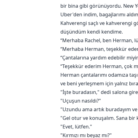
bir bina gibi görünüyordu. New Y
Uber'den indim, bagajlarımı aldı
Kahverengi saçlı ve kahverengi gözl
düşündüm kendi kendime.
“Merhaba Rachel, ben Herman, lütf
“Merhaba Herman, teşekkür eder
“Çantalarına yardım edebilir miyi
“Teşekkür ederim Herman, çok 
Herman çantalarımı odamıza taşıd
ve beni yerleşmem için yalnız bıra
"İşte buradasın," dedi salona gir
"Uçuşun nasıldı?"
"Uzundu ama artık buradayım ve y
"Gel otur ve konuşalım. Sana bir
"Evet, lütfen."
"Kırmızı mı beyaz mı?"