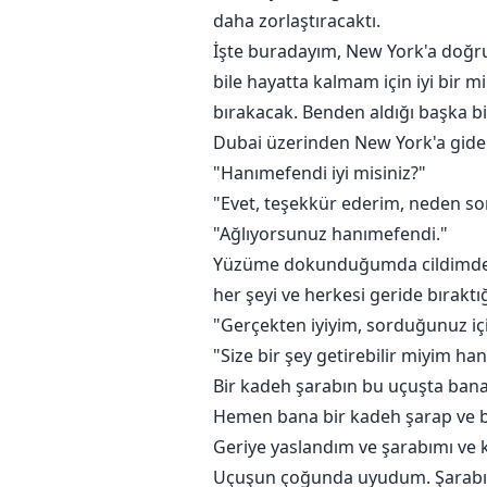
daha zorlaştıracaktı.
İşte buradayım, New York'a doğru
bile hayatta kalmam için iyi bir 
bırakacak. Benden aldığı başka bi
Dubai üzerinden New York'a giden
"Hanımefendi iyi misiniz?"
"Evet, teşekkür ederim, neden s
"Ağlıyorsunuz hanımefendi."
Yüzüme dokunduğumda cildimdeki ı
her şeyi ve herkesi geride bıraktı
"Gerçekten iyiyim, sorduğunuz iç
"Size bir şey getirebilir miyim ha
Bir kadeh şarabın bu uçuşta bana
Hemen bana bir kadeh şarap ve bi
Geriye yaslandım ve şarabımı ve 
Uçuşun çoğunda uyudum. Şarabın 