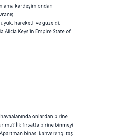
rum ama kardeşim ondan
vranış.
yük, hareketli ve güzeldi.
 Alicia Keys'in Empire State of
 havaalanında onlardan birine
r mu? İlk fırsatta birine binmeyi
. Apartman binası kahverengi taş