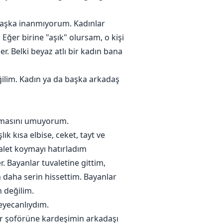
 aşka inanmıyorum. Kadınlar
Eğer birine "aşık" olursam, o kişi
er. Belki beyaz atlı bir kadın bana
ğilim. Kadın ya da başka arkadaş
olmasını umuyorum.
k kısa elbise, ceket, tayt ve
alet koymayı hatırladım
. Bayanlar tuvaletine gittim,
n daha serin hissettim. Bayanlar
n değilim.
eyecanlıydım.
er şoförüne kardeşimin arkadaşı