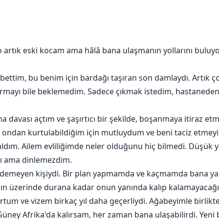
artık eski kocam ama hâlâ bana ulaşmanın yollarını buluyor
ttim, bu benim için bardağı taşıran son damlaydı. Artık ço
rmayı bile beklemedim. Sadece çıkmak istedim, hastaneden 
davası açtım ve şaşırtıcı bir şekilde, boşanmaya itiraz et
ndan kurtulabildiğim için mutluydum ve beni taciz etmeyi
dım. Ailem evliliğimde neler olduğunu hiç bilmedi. Düşük y
dı ama dinlemezdim.
 demeyen kişiydi. Bir plan yapmamda ve kaçmamda bana yar
ımın üzerinde durana kadar onun yanında kalıp kalamayacağ
ortum ve vizem birkaç yıl daha geçerliydi. Ağabeyimle birlik
Güney Afrika'da kalırsam, her zaman bana ulaşabilirdi. Yeni b