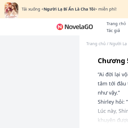
Tải xuống
<
Người Lạ Bí Ẩn Là Cha Tôi
>
miễn phí!
Trang chủ
Thưởn
Tác giả
Trang chủ
/
Người Lạ 
Chương 5
“Ai đời lại 
tâm tới đâu 
như vậy.”
Shirley hỏi:
Lúc này, Shi
khuyên được