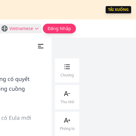
TẢI XUỐNG
Vietnamese
Đăng Nhập
Chương
ông có quyết
uống cuồng
Thu nhỏ
 có Eula mới
Phóng to