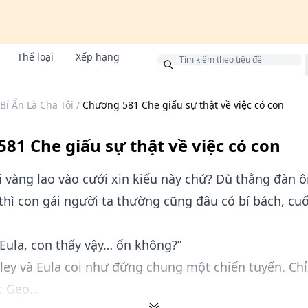
Thể loại
Xếp hạng
g
Bí Ẩn Là Cha Tôi
/
Chương 581 Che giấu sự thật về việc có con
81 Che giấu sự thật về việc có con
vội vàng lao vào cưới xin kiểu này chứ? Dù thằng đàn 
thì con gái người ta thường cũng đâu có bí bách, c
 “Eula, con thấy vậy… ổn không?”
rley và Eula coi như đứng chung một chiến tuyến. Chỉ
 Geo...