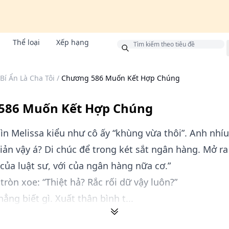
Thể loại
Xếp hạng
g
Bí Ẩn Là Cha Tôi
/
Chương 586 Muốn Kết Hợp Chúng
586 Muốn Kết Hợp Chúng
ìn Melissa kiểu như cô ấy “khùng vừa thôi”. Anh nhí
ản vậy á? Di chúc để trong két sắt ngân hàng. Mở ra
 của luật sư, với của ngân hàng nữa cơ.”
tròn xoe: “Thiệt hả? Rắc rối dữ vậy luôn?”
hẳng biết gì. Xuất thân bình t...