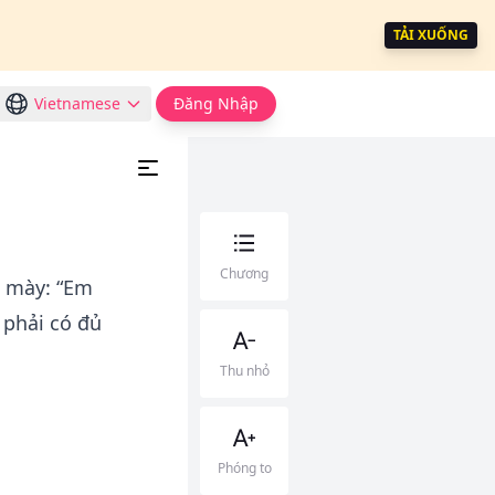
TẢI XUỐNG
Vietnamese
Đăng Nhập
Chương
u mày: “Em
 phải có đủ
Thu nhỏ
Phóng to