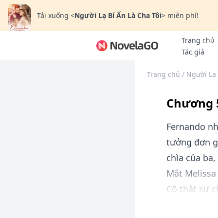
Tải xuống
<
Người Lạ Bí Ẩn Là Cha Tôi
>
miễn phí!
Trang chủ
Thưởn
Tác giả
Trang chủ
/
Người Lạ 
Chương 
Fernando nh
tưởng đơn gi
chìa của ba,
Mắt Melissa 
Cô thật sự c